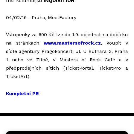
mší kolumbijští
INQUISITION
.
04/02/16 - Praha, MeetFactory
Vstupenky za 690 Kč lze do 1.9. objednat na dobírku
na stránkách
www.mastersofrock.cz
, koupit v
sídle agentury Pragokoncert, ul. U Bulhara 3, Praha
1 nebo ve Zlíně, v Masters of Rock Café a v
předprodejních sítích (TicketPortal, TicketPro a
TicketArt).
Kompletní PR