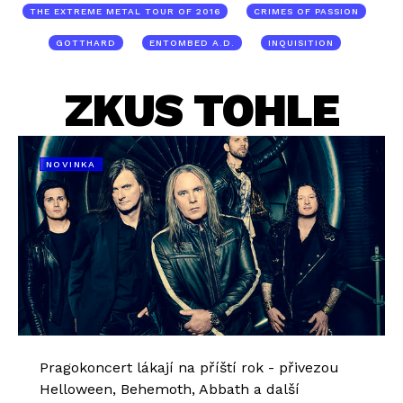
THE EXTREME METAL TOUR OF 2016
CRIMES OF PASSION
GOTTHARD
ENTOMBED A.D.
INQUISITION
ZKUS TOHLE
NOVINKA
Pragokoncert lákají na příští rok - přivezou
Helloween, Behemoth, Abbath a další