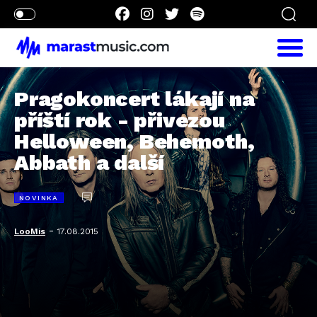
Pragokoncert lákají na
příští rok - přivezou
Helloween, Behemoth,
Abbath a další
NOVINKA
-
LooMis
17.08.2015