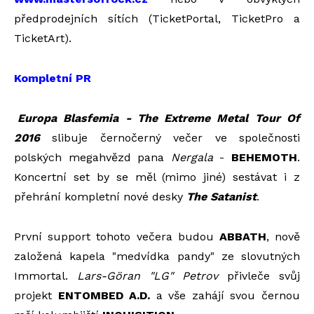
předprodejních sítích (TicketPortal, TicketPro a
TicketArt).
Kompletní PR
Europa Blasfemia - The Extreme Metal Tour Of
2016
slibuje černočerný večer ve společnosti
polských megahvězd pana
Nergala
-
BEHEMOTH
.
Koncertní set by se měl (mimo jiné) sestávat i z
přehrání kompletní nové desky
The Satanist
.
První support tohoto večera budou
ABBATH
, nově
založená kapela "medvídka pandy" ze slovutných
Immortal.
Lars-Göran "LG" Petrov
přivleče svůj
projekt
ENTOMBED A.D.
a vše zahájí svou černou