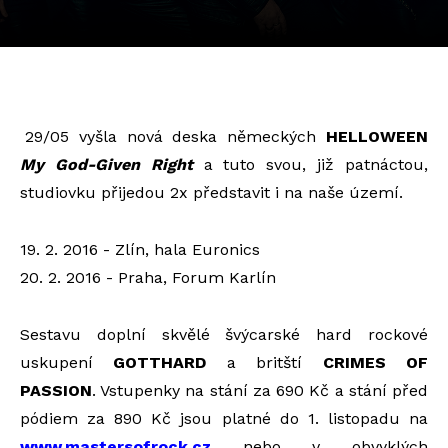
29/05 vyšla nová deska německých
HELLOWEEN
My God-Given Right
a tuto svou, již patnáctou,
studiovku přijedou 2x představit i na naše území.
19. 2. 2016 - Zlín, hala Euronics
20. 2. 2016 - Praha, Forum Karlín
Sestavu doplní skvělé švýcarské hard rockové
uskupení
GOTTHARD
a britští
CRIMES OF
PASSION
. Vstupenky na stání za 690 Kč a stání před
pódiem za 890 Kč jsou platné do 1. listopadu na
www.mastersofrock.cz
nebo v obvyklých