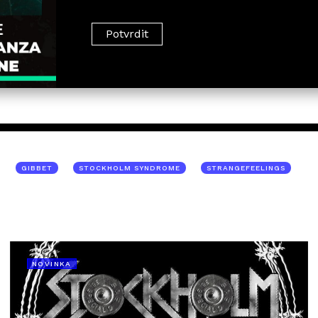
GIBBET
STOCKHOLM SYNDROME
STRANGEFEELINGS
NOVINKA