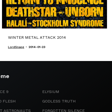
WINTER METAL ATTACK 2014
-
LordSnape
2014-01-23
eme
CE 9
ELYSIUM
D FLESH
GODLESS TRUTH
IT ASTRONAUTS
FORGOTTEN SILENCE