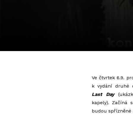
Ve čtvrtek 6.9. 
k vydání druhé
Last Day
(uká
kapely). Začíná 
budou spřízněné