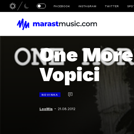
FACEBOOK
INSTAGRAM
TWITTER
SPO
One More 
Vopici
NOVINKA
-
LooMis
21.08.2012