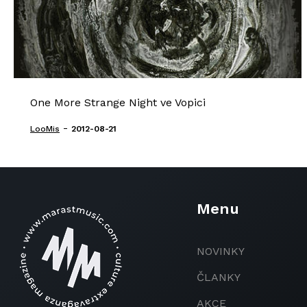
One More Strange Night ve Vopici
-
LooMis
2012-08-21
Menu
NOVINKY
ČLANKY
AKCE