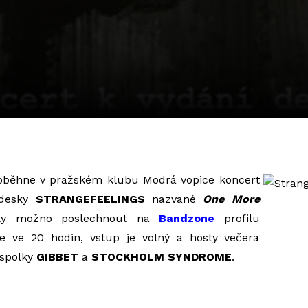
proběhne v pražském klubu Modrá vopice koncert
 desky
STRANGEFEELINGS
nazvané
One More
zky možno poslechnout na
Bandzone
profilu
se ve 20 hodin, vstup je volný a hosty večera
 spolky
GIBBET
a
STOCKHOLM SYNDROME
.