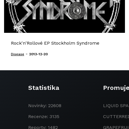
Rock'n'Rollové EP Stockholm Syndrome
-
Disease
2013-12-20
Statistika
Promuj
Novinky: 22608
LIQUID SPA
Recenze: 3135
CUTTERRE
Reporty: 1482
GRAPEFRU