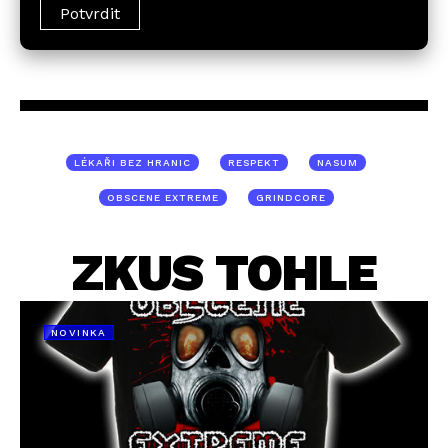
LÉKAŘI BEZ HRANIC
RESPEKT
NASUM
OBSCENE EXTREME
GRINDCORE
ZKUS TOHLE
NOVINKA