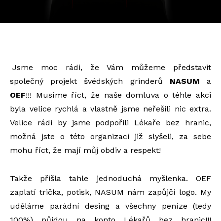
Jsme moc rádi, že Vám můžeme představit
společný projekt švédských grinderů
NASUM
a
OEF
!!! Musíme říct, že naše domluva o téhle akci
byla velice rychlá a vlastně jsme neřešili nic extra.
Velice rádi by jsme podpořili Lékaře bez hranic,
možná jste o této organizaci již slyšeli, za sebe
mohu říct, že mají můj obdiv a respekt!
Takže přišla tahle jednoduchá myšlenka. OEF
zaplatí trička, potisk, NASUM nám zapůjčí logo. My
uděláme parádní desing a všechny peníze (tedy
100%) půjdou na konto Lékařů bez hranic!!!