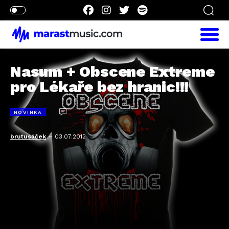
Nasum + Obscene Extreme
pro Lékaře bez hranic!!!
NOVINKA
-
brutusáček
03.07.2012