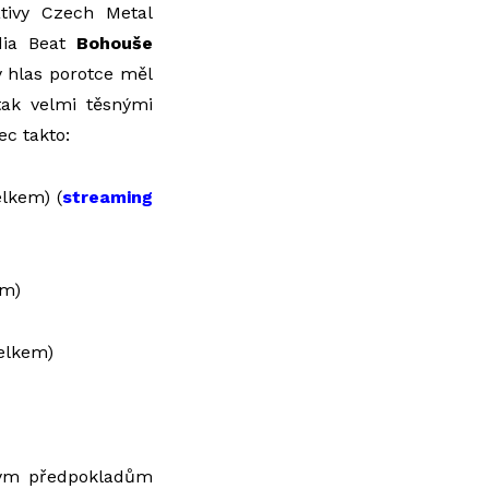
tivy Czech Metal
dia Beat
Bohouše
ý hlas porotce měl
tak velmi těsnými
ec takto:
elkem) (
streaming
em)
celkem)
žným předpokladům