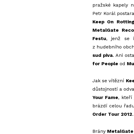
pražské kapely n
Petr Korál postara
Keep On Rottin
MetalGate Reco
Festu
, jenž se 
z hudebního obc
sud piva
. Ani ost
for People
od
Mu
Jak se vítězní
Kee
důstojností a odva
Your Fame
, kteř
brázdí celou řadu
Order Tour 2012
Brány
MetalGate