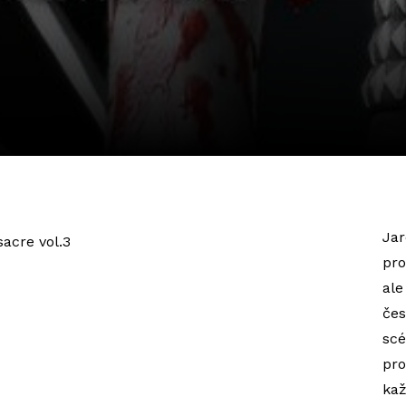
Jar
pro
al
če
sc
pro
kaž