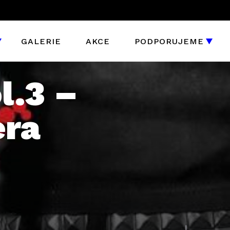
GALERIE
AKCE
PODPORUJEME
l.3 –
era