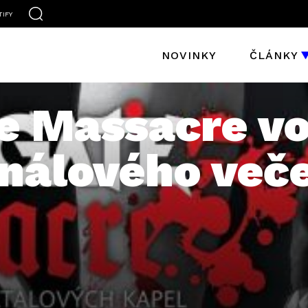
TIFY
NOVINKY
ČLÁNKY
e Massacre vo
inálového več