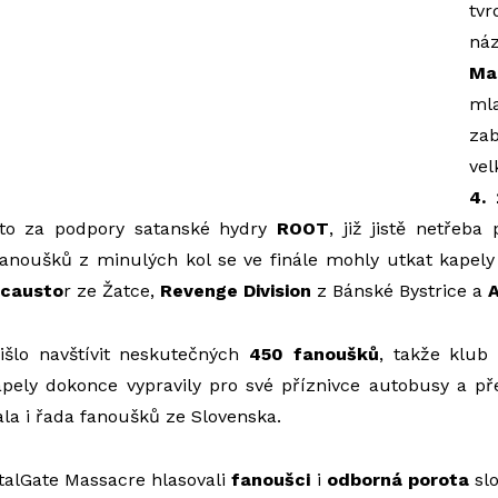
tv
ná
Ma
ml
zab
vel
4.
 to za podpory satanské hydry
ROOT
, již jistě netřeba
fanoušků z minulých kol se ve finále mohly utkat kapel
ocausto
r ze Žatce,
Revenge Division
z Bánské Bystrice a
A
řišlo navštívit neskutečných
450 fanoušků
, takže klub 
apely dokonce vypravily pro své příznivce autobusy a p
la i řada fanoušků ze Slovenska.
talGate Massacre hlasovali
fanoušci
i
odborná porota
sl