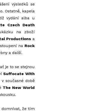
ášení výsledků se
lo. Ostatně, kapela
tiž vydání alba u
ate Czech Death
ukázku na zboží
tal Productions
a
vystoupení na
Rock
bny a další.
ť je to se stejnou
ví
Suffocate With
 a v současné době
né
The New World
akousku.
e domnívat, že tím