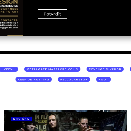
LIVEEVIL
METALGATE MASSACRE VOL.3
REVENGE DIVISION
KEEP ON ROTTING
HELLOCAUSTOR
ROOT
NOVINKA