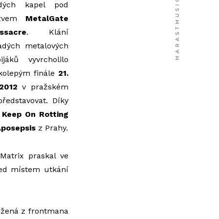
rdých kapel pod
zvem
MetalGate
ssacre
. Klání
adých metalových
ijáků vyvrcholilo
kolepým finále
21.
 2012
v pražském
 představovat. Díky
y
Keep On Rotting
posepsis
z Prahy.
Matrix praskal ve
řed místem utkání
ožená z frontmana