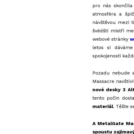
pro nás skončil
atmosféra a šp
návštěvou mezi t
švédští mistři m
webové stránky
w
letos si dáváme
spokojenosti každ
Pozadu nebude 
Massacre navštívi
nové desky 3 Al
tento počin dost
materiál
. Těšte s
A MetalGate Mas
spoustu zajímav