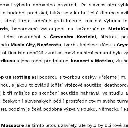
emají výhodu domácího prostředí. Po slavnostním vyhl
l o hudební produkci, takže se v klubu ještě dlouho slavi
g
, které tímto srdečně gratulujeme, má co! Vyhrála to
rds
, honorované vystoupení na každoročním
MetalG
i letos uskuteční v
Červeném Kostelci
, štědrou po
hodu
Music City, Nosferatu
, tvorbu kolekce triček u
Crys
atní finalisté nepřišli zkrátka, mezi dalšími cenami bylo 
zikusu
a jeho roční předplatné,
koncert v Matrixu
, zkuše
p On Rotting
asi poperou s tvorbou desky? Přejeme jim, a
hou, s jakou to zvládli loňští vítězové soutěže, deathcoro
í již tři měsíce po skončení soutěže nahrávali ve studiu
 českých i slovenských pódií prostřednictvím svého tur
. Na podzim je čeká podobná výzva v Polsku, Německu i R
 Massacre
se tímto letos uzavřely, ale bylo by bláhové s