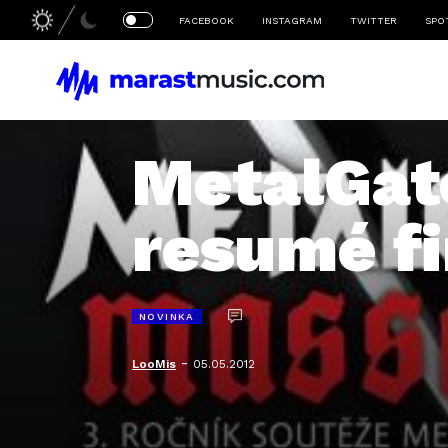
FACEBOOK
INSTAGRAM
TWITTER
SPO
MetalGat
resumé f
NOVINKA
-
LooMis
05.05.2012