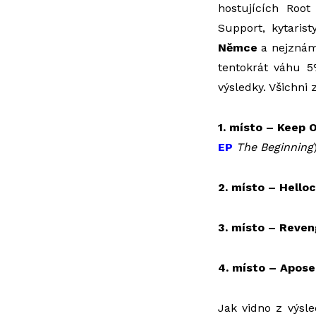
hostujících Roo
Support, kytaris
Němce
a nejznám
tentokrát váhu 5
výsledky. Všichni
1. místo – Keep 
EP
The Beginning
2. místo – Hello
3. místo – Reven
4. místo – Apose
Jak vidno z výsl