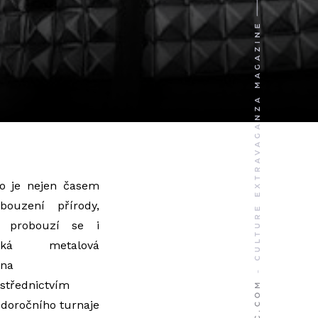
o je nejen časem
bouzení přírody,
e probouzí se i
ská metalová
éna
střednictvím
doročního turnaje