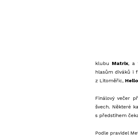
klubu
Matrix
, a
hlasům diváků i 
z Litoměřic,
Hell
Finálový večer p
švech. Některé k
s předstihem čeka
Podle pravidel Me