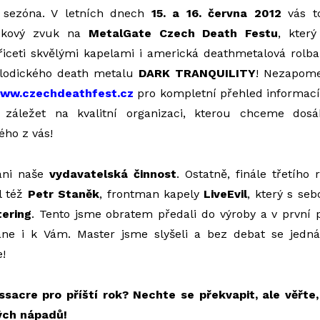
a sezóna. V letních dnech
15. a 16. června 2012
vás to
ičkový zvuk na
MetalGate Czech Death Festu
, který
řiceti skvělými kapelami i americká deathmetalová rolb
elodického death metalu
DARK TRANQUILITY
! Nezapomeň
ww.czechdeathfest.cz
pro kompletní přehled informací.
 záležet na kvalitní organizaci, kterou chceme dos
ého z vás!
ani naše
vydavatelská činnost
. Ostatně, finále třetího
l též
Petr Staněk
, frontman kapely
LiveEvil
, který s se
tering
. Tento jsme obratem předali do výroby a v první 
ane i k Vám. Master jsme slyšeli a bez debat se jed
e!
sacre pro příští rok? Nechte se překvapit, ale věřte
ých nápadů!