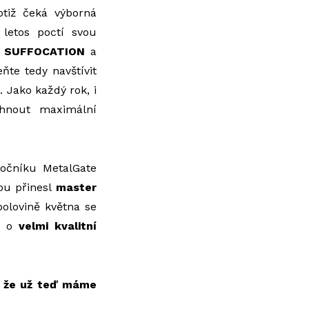
tiž čeká výborná
 letos poctí svou
a
SUFFOCATION
a
te tedy navštívit
 Jako každý rok, i
áhnout maximální
 ročníku MetalGate
bou přinesl
master
polovině května se
ná o
velmi kvalitní
, že už teď máme