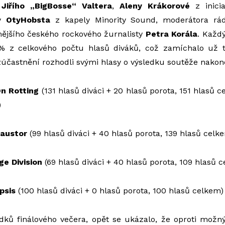
t
Jiřího „BigBosse“ Valtera
,
Aleny Krákorové
z inicia
ty
Oty
Hobsta
z kapely Minority Sound, moderátora rá
ějšího českého rockového žurnalisty
Petra Korála
. Každ
% z celkového počtu hlasů diváků, což zamíchalo už 
 zúčastnění rozhodli svými hlasy o výsledku soutěže nakon
On Rotting
(131 hlasů diváci + 20 hlasů porota, 151 hlasů c
)
caustor
(99 hlasů diváci + 40 hlasů porota, 139 hlasů celk
ge Division
(69 hlasů diváci + 40 hlasů porota, 109 hlasů 
psis
(100 hlasů diváci + 0 hlasů porota, 100 hlasů celkem)
edků finálového večera, opět se ukázalo, že oproti mo