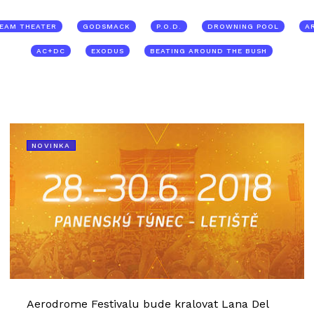
EAM THEATER
GODSMACK
P.O.D.
DROWNING POOL
A
AC+DC
EXODUS
BEATING AROUND THE BUSH
NOVINKA
Aerodrome Festivalu bude kralovat Lana Del