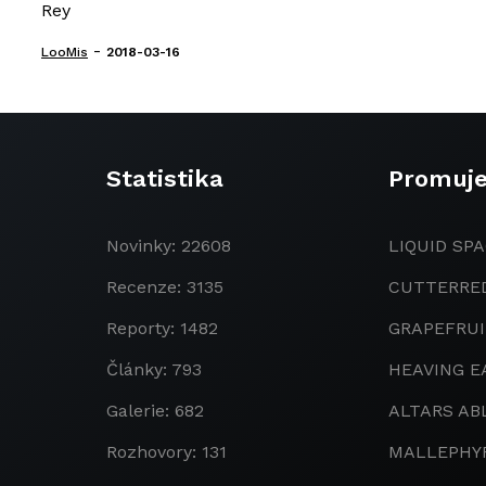
Rey
-
LooMis
2018-03-16
Statistika
Promuj
Novinky: 22608
LIQUID SPA
Recenze: 3135
CUTTERRE
Reporty: 1482
GRAPEFRU
Články: 793
HEAVING E
Galerie: 682
ALTARS AB
Rozhovory: 131
MALLEPHY