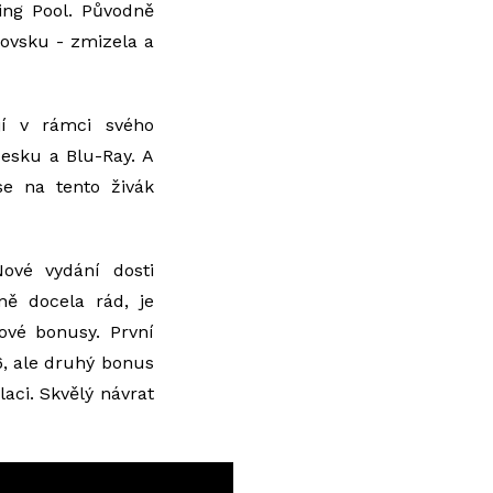
ing Pool. Původně
lovsku - zmizela a
jí v rámci svého
desku a Blu-Ray. A
e na tento živák
ové vydání dosti
ě docela rád, je
ové bonusy. První
6, ale druhý bonus
aci. Skvělý návrat