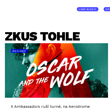
LIMP BIZKIT
DR
ZKUS TOHLE
NOVINKA
X Ambassadors ruší turné, na Aerodrome