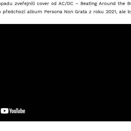
topadu zveřejnili cover od AC/DC – Beating Around the 
o předchozí album Persona Non Grata z roku 2021, ale b