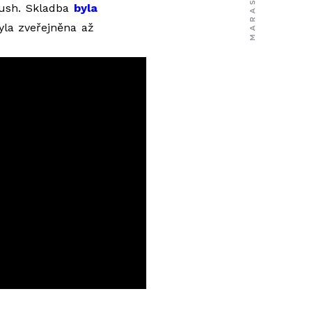
Bush. Skladba
byla
yla zveřejněna až