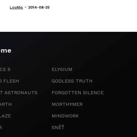
-
LooMis
2014-08-25
eme
CE 9
ELYSIUM
D FLESH
GODLESS TRUTH
IT ASTRONAUTS
FORGOTTEN SILENCE
ARTH
MORTHYMER
LAZE
MINDWORK
R
SNĚŤ