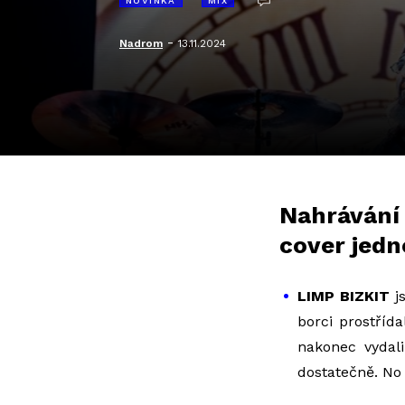
NOVINKA
MIX
-
Nadrom
13.11.2024
Nahrávání
cover jedn
LIMP BIZKIT
js
borci prostřída
nakonec vydali
dostatečně. No