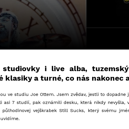
 studiovky i live alba, tuzemský
é klasiky a turné, co nás nakonec a
ou ve studiu Joe Ottem. Jsem zvědav, jestli to dopadne 
li asi 7 studií, pak oznámili desku, která nikdy nevyšla, 
 půlhodinovej vejškrabek Still Sucks, který svému jmé
 uvidíme.