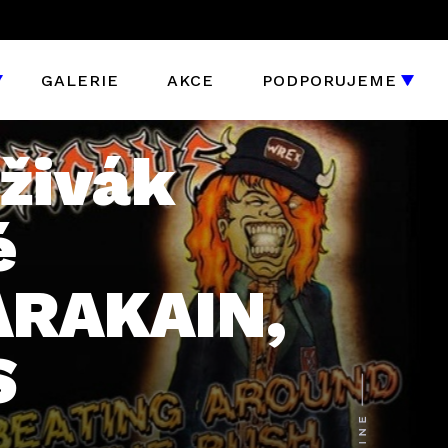
GALERIE
AKCE
PODPORUJEME
 živák
é
ARAKAIN,
S