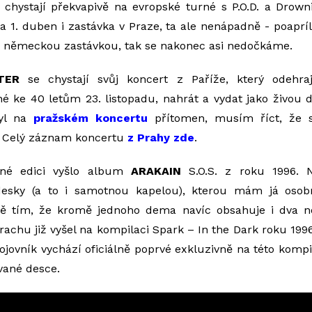
chystají překvapivě na evropské turné s P.O.D. a Drown
a 1. duben i zastávka v Praze, ta ale nenápadně - poaprí
 německou zastávkou, tak se nakonec asi nedočkáme.
TER
se chystají svůj koncert z Paříže, který odehra
né ke 40 letům 23. listopadu, nahrát a vydat jako živou 
byl na
pražském koncertu
přítomen, musím říct, že s
.
Celý záznam koncertu
z Prahy zde
.
ané edici vyšlo album
ARAKAIN
S.O.S. z roku 1996. N
esky (a to i samotnou kapelou), kterou mám já osobn
ně tím, že kromě jednoho dema navíc obsahuje i dva n
rachu již vyšel na kompilaci Spark – In the Dark roku 199
ovník vychází oficiálně poprvé exkluzivně na této kompil
vané desce.