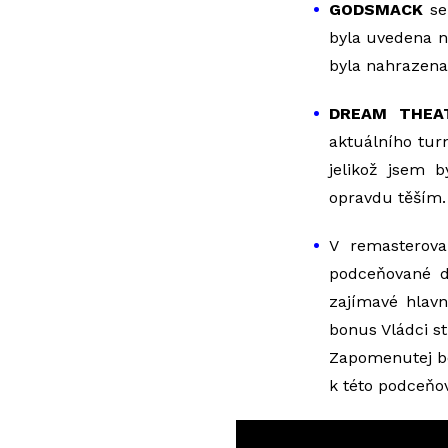
GODSMACK
se 
byla uvedena n
byla nahrazena
DREAM THEA
aktuálního tur
jelikož jsem 
opravdu těším
V remasterov
podceňované d
zajímavé hlav
bonus Vládci st
Zapomenutej boj
k této podceňo