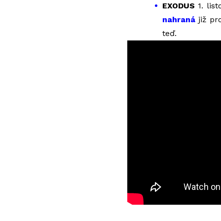
EXODUS
1. lis
nahraná
již pr
teď.