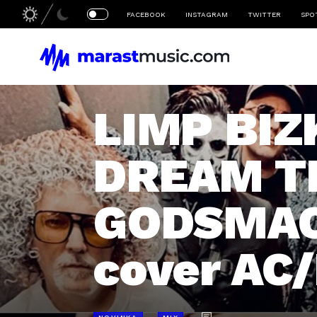
FACEBOOK
INSTAGRAM
TWITTER
SPO
LIMP BIZK
DREAM TH
GODSMACK
cover AC