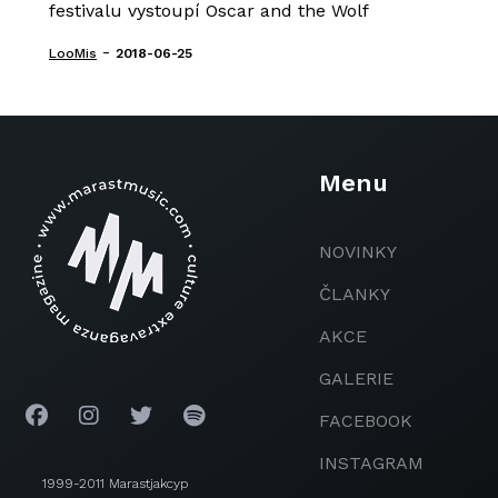
festivalu vystoupí Oscar and the Wolf
-
LooMis
2018-06-25
Menu
NOVINKY
ČLANKY
AKCE
GALERIE
FACEBOOK
INSTAGRAM
1999-2011 Marastjakcyp