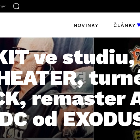
TIFY
NOVINKY
ČLÁNKY
IT ve studiu,
EATER, turn
, remaster 
/DC od EXODU