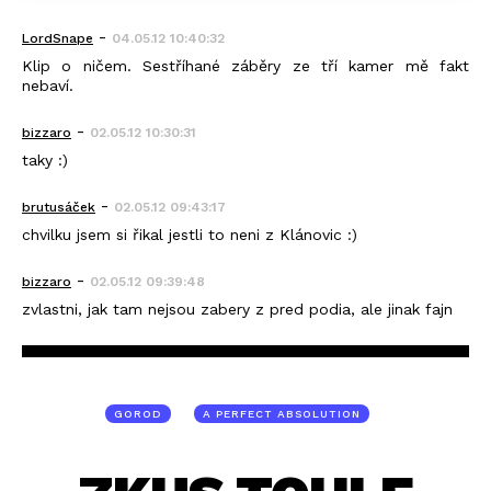
-
LordSnape
04.05.12 10:40:32
Klip o ničem. Sestříhané záběry ze tří kamer mě fakt
nebaví.
-
bizzaro
02.05.12 10:30:31
taky :)
-
brutusáček
02.05.12 09:43:17
chvilku jsem si řikal jestli to neni z Klánovic :)
-
bizzaro
02.05.12 09:39:48
zvlastni, jak tam nejsou zabery z pred podia, ale jinak fajn
GOROD
A PERFECT ABSOLUTION