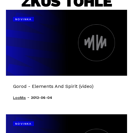
ZKUS TOHLE
NOVINKA
Gorod - Elements And Spirit (video)
-
LooMis
2012-06-04
NOVINKA