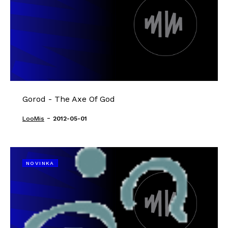
Gorod - The Axe Of God
-
LooMis
2012-05-01
NOVINKA