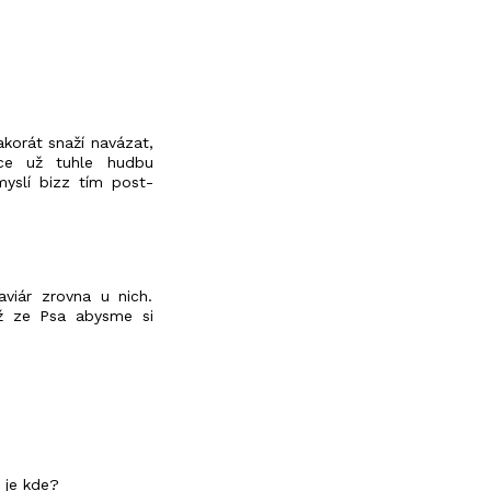
akorát snaží navázat,
sice už tuhle hudbu
yslí bizz tím post-
viár zrovna u nich.
yž ze Psa abysme si
 je kde?