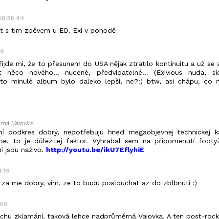
 08:38:44
t s tim zpěvem u ED. Exi v pohodě
09
řijde mi, že to přesunem do USA nějak ztratilo kontinuitu a už se 
 něco nového... nucené, předvídatelné... (Exivious nuda, 
to minulé album bylo daleko lepší, ne?:) btw, asi chápu, co m
ná Vaiovka.
ní podkres dobrý, nepotřebuju hned megaobjevnej technickej ka
pe, to je důležitej faktor. Vyhrabal sem na připomenutí foot
ní jsou naživo.
http://youtu.be/ikU7EflyhiE
4:16
. za me dobry, vim, ze to budu poslouchat az do zblbnuti :)
:00
chu zklamání, taková lehce nadprůměrná Vaiovka. A ten post-rock