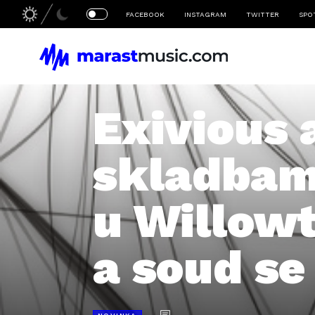
FACEBOOK
INSTAGRAM
TWITTER
SPO
Exivious 
skladbam
u Willowt
a soud s