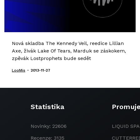
Nová skladba The Kennedy Veil, reedice Lillian
Axe, živák Lake Of Tears, Marduk se záskokem,
zpěvák Lostprophets bude sedět
-
LooMis
2013-11-27
Statistika
Promuj
Novinky: 22606
LIQUID SPA
Recenze: 3135
CUTTERRE