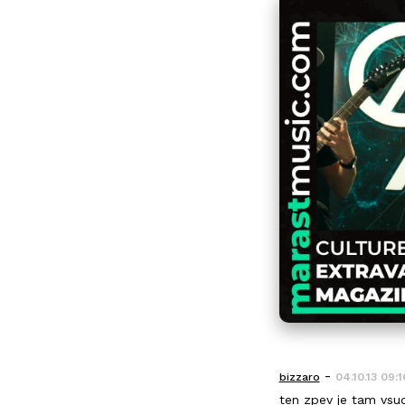
-
bizzaro
04.10.13 09:1
ten zpev je tam vsud