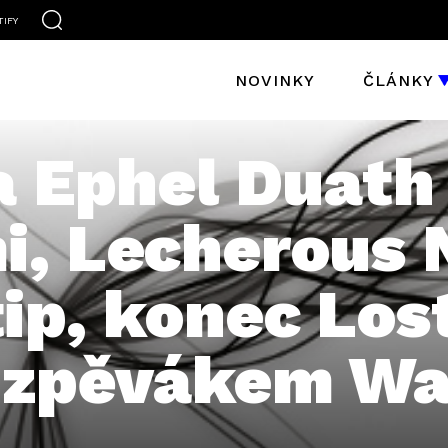
TIFY
NOVINKY
ČLÁNKY
a Ephel Duath
i, Lecherous 
ip, konec Los
e zpěvákem W