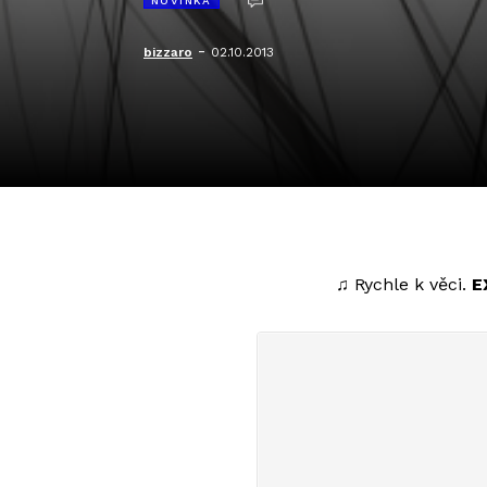
NOVINKA
-
bizzaro
02.10.2013
♫ Rychle k věci.
E