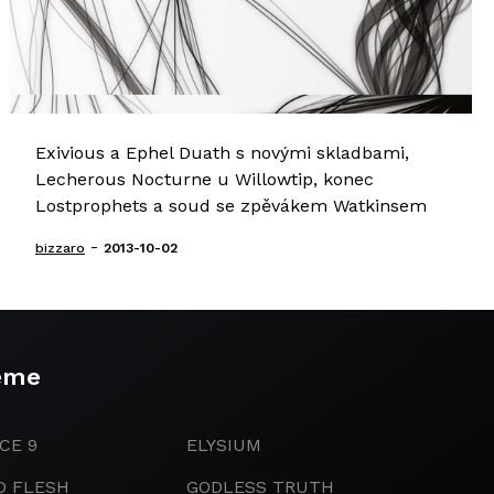
Exivious a Ephel Duath s novými skladbami,
Lecherous Nocturne u Willowtip, konec
Lostprophets a soud se zpěvákem Watkinsem
-
bizzaro
2013-10-02
eme
CE 9
ELYSIUM
D FLESH
GODLESS TRUTH