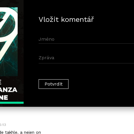
Vložit komentář
6:13
e takhle. a nejen on