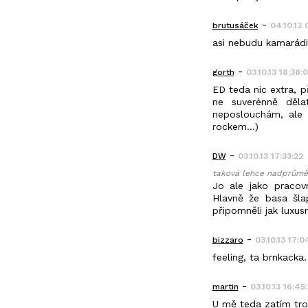
-
brutusáček
04.10.13
asi nebudu kamarádi
-
gorth
03.10.13 18:38:
ED teda nic extra, p
ne suverénně dělat
neposlouchám, ale 
rockem...)
-
DW
03.10.13 17:33:22
taková lehce nadprůměr
Jo ale jako pracov
Hlavně že basa šla
připomněli jak luxus
-
bizzaro
03.10.13 17:0
feeling, ta brnkacka
-
martin
03.10.13 16:45
U mě teda zatím tro