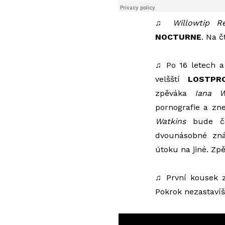
♫
Willowtip R
NOCTURNE
. Na 
♫ Po 16 letech a
velšští
LOSTPR
zpěváka
Iana W
pornografie a zn
Watkins
bude čel
dvounásobné zná
útoku na jiné. Zp
♫ První kousek
Pokrok nezastavíš