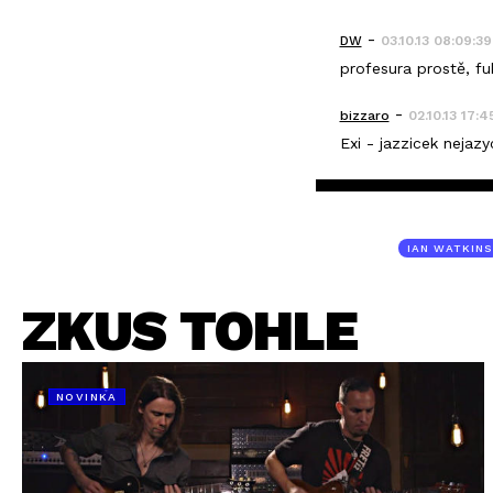
-
DW
03.10.13 08:09:39
profesura prostě, fu
-
bizzaro
02.10.13 17:4
Exi - jazzicek nejaz
IAN WATKINS
ZKUS TOHLE
NOVINKA