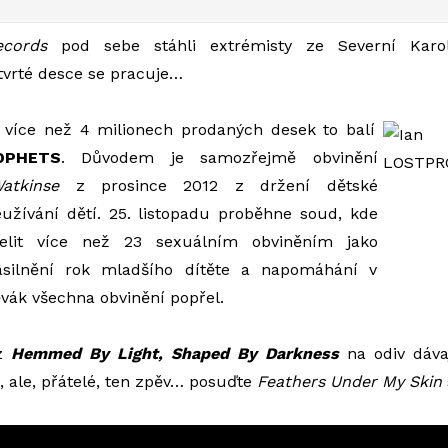
ecords
pod sebe stáhli extrémisty ze Severní Kar
čtvrté desce se pracuje…
 více než 4 milionech prodaných desek to balí
OPHETS
. Důvodem je samozřejmě obvinění
atkinse
z prosince 2012 z držení dětské
eužívání dětí. 25. listopadu proběhne soud, kde
it více než 23 sexuálním obviněním jako
silnění rok mladšího dítěte a napomáhání v
ěvák všechna obvinění popřel.
 z
Hemmed By Light, Shaped By Darkness
na odiv dáva
, ale, přátelé, ten zpěv… posuďte
Feathers Under My Skin