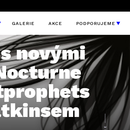
GALERIE
AKCE
PODPORUJEME
 s novými
Nocturne
tprophets
atkinsem