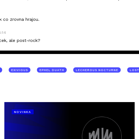
k co zrovna hrajou.
5:14
ycek, ale post-rock?
EXIVIOUS
EPHEL DUATH
LECHEROUS NOCTURNE
LOS
NOVINKA