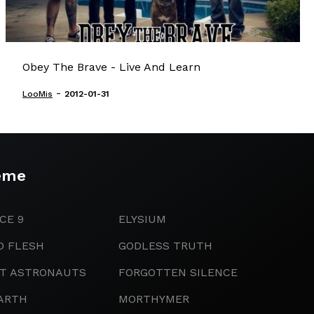
Obey The Brave - Live And Learn
-
LooMis
2012-01-31
eme
CE 9
ELYSIUM
D FLESH
GODLESS TRUTH
IT ASTRONAUTS
FORGOTTEN SILENCE
ARTH
MORTHYMER