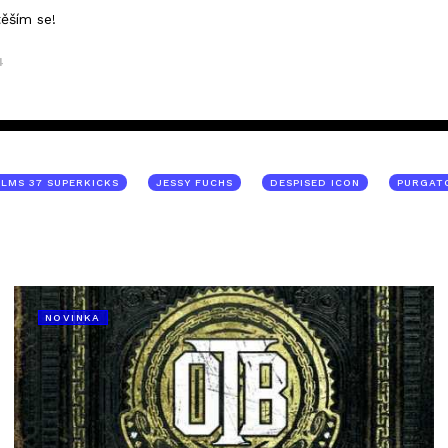
těším se!
4
ILMS 37 SUPERKICKS
JESSY FUCHS
DESPISED ICON
PURGAT
NOVINKA