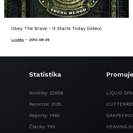
Obey The Brave - It Starts Today (video)
-
LooMis
2012-08-29
Statistika
Promuj
Novinky: 22608
LIQUID SPA
Recenze: 3135
CUTTERRE
Reporty: 1482
GRAPEFRU
Články: 793
HEAVING E