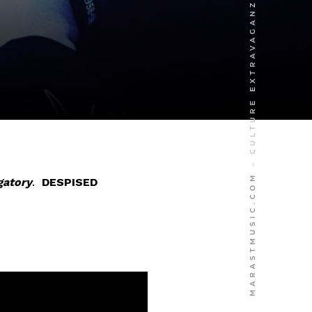
gatory
.
DESPISED