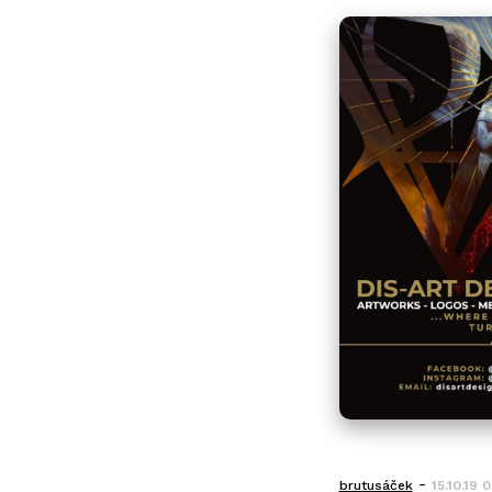
-
brutusáček
15.10.19 