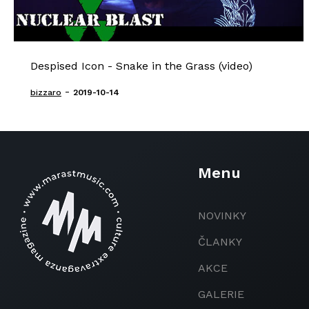
Despised Icon - Snake in the Grass (video)
-
bizzaro
2019-10-14
Menu
NOVINKY
ČLANKY
AKCE
GALERIE