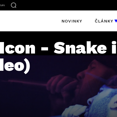
TIFY
NOVINKY
ČLÁNKY
Icon - Snake 
deo)