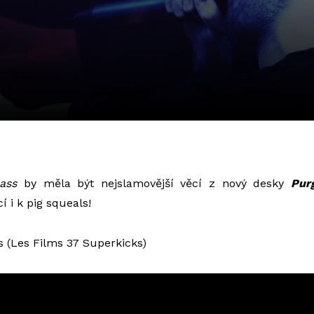
ass
by měla být nejslamovější věcí z nový desky
Pur
í i k pig squeals!
s (Les Films 37 Superkicks)