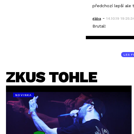
předchozí lepší ale 
-
gába
14.10.19 19:25:3
Brutal!
LES F
ZKUS TOHLE
NOVINKA