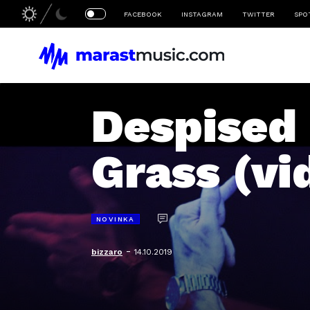
FACEBOOK
INSTAGRAM
TWITTER
SPO
Despised 
Grass (vi
NOVINKA
-
bizzaro
14.10.2019