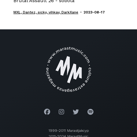
Brutal Assault 26 - sobota
-
MXL, Dantez, sicky, vihkav, DarkXane
2023-08-17
1999-2011 Marastjakcyp
2011-2024 MarastMusic