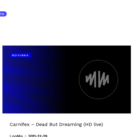
RN
NOVINKA
Carnifex – Dead But Dreaming (HD live)
-
LooMis
2011-12-29