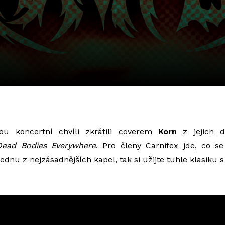
nou koncertní chvíli zkrátili coverem
Korn
z jejich 
Dead Bodies Everywhere
. Pro členy Carnifex jde, co se 
jednu z nejzásadnějších kapel, tak si užijte tuhle klasik