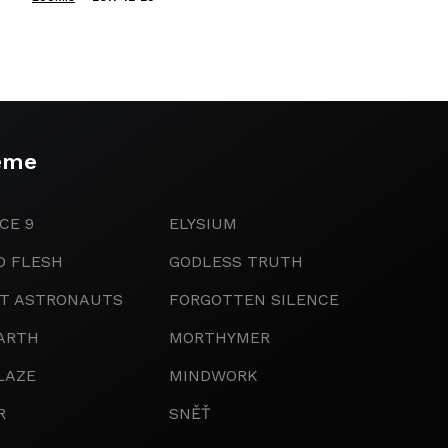
eme
CE 9
ELYSIUM
D FLESH
GODLESS TRUTH
IT ASTRONAUTS
FORGOTTEN SILENCE
ARTH
MORTHYMER
LAZE
MINDWORK
R
SNĚŤ