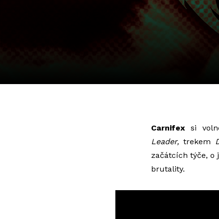
Carnifex
si vol
Leader,
trekem
začátcích týče, o 
brutality.