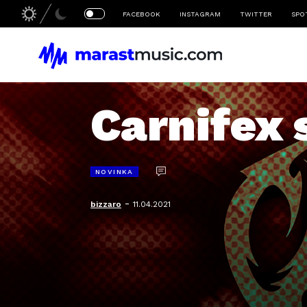
FACEBOOK
INSTAGRAM
TWITTER
SPO
Carnifex 
NOVINKA
-
bizzaro
11.04.2021