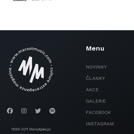
Menu
NOVINKY
ČLANKY
AKCE
GALERIE
FACEBOOK
INSTAGRAM
1999-2011 Marastjakcyp