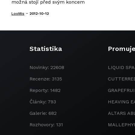
možná stojí před svým koncem
-
LooMis
2012-10-12
Statistika
Promuj
Novinky: 22608
LIQUID SPA
Recenze: 3135
CUTTERRE
Reporty: 1482
GRAPEFRU
Články: 793
HEAVING E
Galerie: 682
ALTARS AB
Rozhovory: 131
MALLEPHY