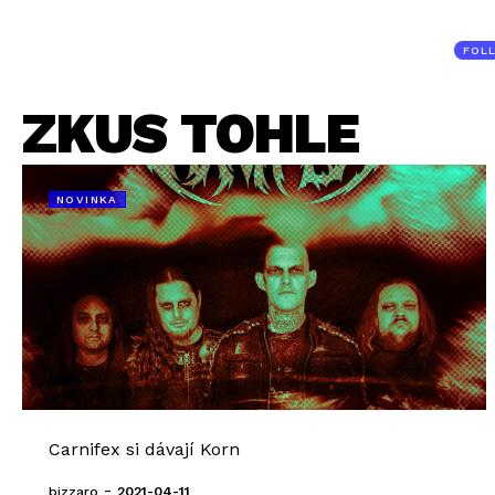
FOL
ZKUS TOHLE
NOVINKA
Carnifex si dávají Korn
-
bizzaro
2021-04-11