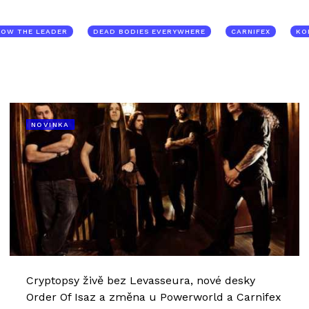
LOW THE LEADER
DEAD BODIES EVERYWHERE
CARNIFEX
KO
NOVINKA
Cryptopsy živě bez Levasseura, nové desky
Order Of Isaz a změna u Powerworld a Carnifex