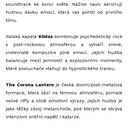
soundtrack ke konci světa. Naživo navíc servírují
hutnou dávku emocí, která vás pohltí od prvního
tónu.
Italská kapela
Klidas
kombinuje psychedelický rock
s post-rockovou atmosférou a vytváří snové,
vrstevnaté kompozice plné emocí. Jejich hudba
balancuje mezi jemností a explozivními momenty,
které posluchače vtahují do hypnotického transu.
The
Corona
Lantern
je česká doom/post-metalová
formace, která sází na temnou atmosféru, pomalé
valivé riffy a silně emotivní výrazy. Jejich hudba je
jako těžký závoj melancholie, pod kterým se skrývá
intenzivní vnitřní napětí i katarze.