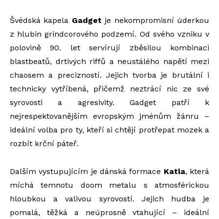
Švédská kapela
Gadget
je nekompromisní úderkou
z hlubin grindcorového podzemí. Od svého vzniku v
polovině 90. let servírují zběsilou kombinaci
blastbeatů, drtivých riffů a neustálého napětí mezi
chaosem a precizností. Jejich tvorba je brutální i
technicky vytříbená, přičemž neztrácí nic ze své
syrovosti a agresivity. Gadget patří k
nejrespektovanějším evropským jménům žánru –
ideální volba pro ty, kteří si chtějí protřepat mozek a
rozbít krční páteř.
Dalším vystupujícím je dánská formace
Katla
, která
míchá temnotu doom metalu s atmosférickou
hloubkou a valivou syrovostí. Jejich hudba je
pomalá, těžká a neúprosně vtahující – ideální