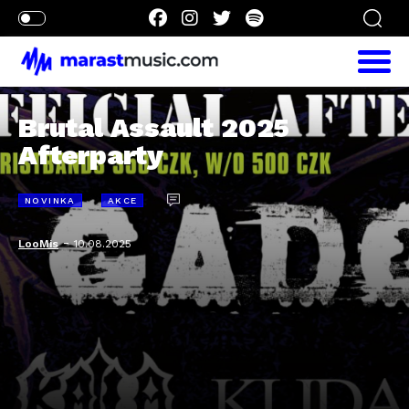
Brutal Assault 2025
Afterparty
NOVINKA
AKCE
-
LooMis
10.08.2025