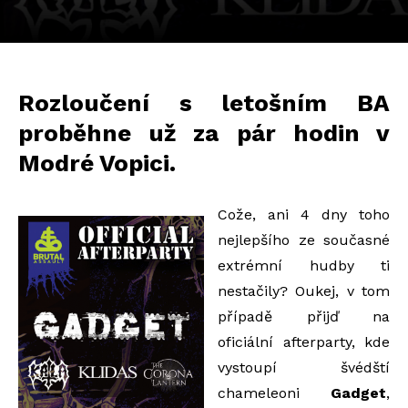
Rozloučení s letošním BA
proběhne už za pár hodin v
Modré Vopici.
Cože, ani 4 dny toho
nejlepšího ze současné
extrémní hudby ti
nestačily? Oukej, v tom
případě přijď na
oficiální afterparty, kde
vystoupí švédští
chameleoni
Gadget
,