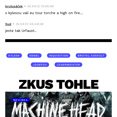
-
brutusáček
25.04.12 10:05:08
s kylesou valí eu tour torche a high on fire...
-
Sud
25.04.12 04:48:38
jeste tak Urfaust..
KYLESA
ENGEL
INQUISITION
BRUTAL ASSAULT
JOSEFOV
JÄGERMEISTER
ZKUS TOHLE
NOVINKA