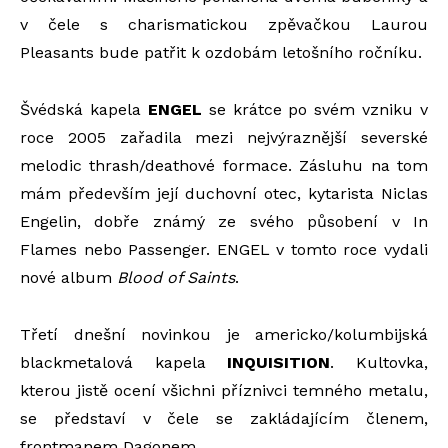
v čele s charismatickou zpěvačkou Laurou
Pleasants bude patřit k ozdobám letošního ročníku.
Švédská kapela
ENGEL
se krátce po svém vzniku v
roce 2005 zařadila mezi nejvýraznější severské
melodic thrash/deathové formace. Zásluhu na tom
mám především její duchovní otec, kytarista Niclas
Engelin, dobře známý ze svého působení v In
Flames nebo Passenger. ENGEL v tomto roce vydali
nové album
Blood of Saints
.
Třetí dnešní novinkou je americko/kolumbijská
blackmetalová kapela
INQUISITION
. Kultovka,
kterou jistě ocení všichni příznivci temného metalu,
se představí v čele se zakládajícím členem,
frontmanem Dagonem.