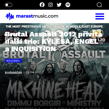
Brutal Assault 2012 přivítá
další trio: KYLESA, ENGEL
a INQUISITION
NOVINKA
-
brutusáček
23.04.2012