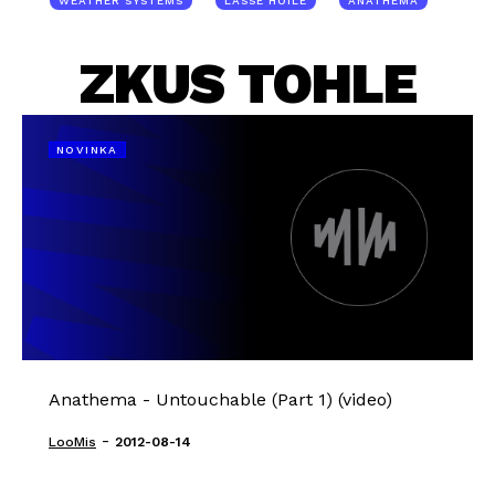
WEATHER SYSTEMS
LASSE HOILE
ANATHEMA
ZKUS TOHLE
NOVINKA
Anathema - Untouchable (Part 1) (video)
-
LooMis
2012-08-14