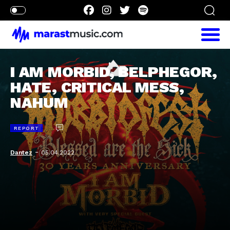
I AM MORBID, BELPHEGOR,
HATE, CRITICAL MESS,
NAHUM
REPORT
-
Dantez
05.04.2022