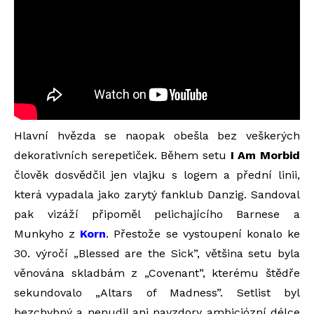
Hlavní hvězda se naopak obešla bez veškerých
dekorativních serepetiček. Během setu
I Am Morbid
člověk dosvědčil jen vlajku s logem a přední linii,
která vypadala jako zarytý fanklub Danzig. Sandoval
pak vizáží připoměl pelichajícího Barnese a
Munkyho z
Korn
. Přestože se vystoupení konalo ke
30. výročí „Blessed are the Sick”, většina setu byla
věnována skladbám z „Covenant”, kterému štědře
sekundovalo „Altars of Madness”. Setlist byl
bezchybný a nenudil ani navzdory ambiciózní délce