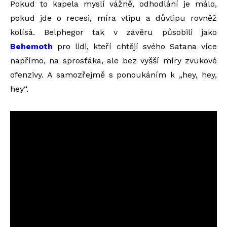
Pokud to kapela myslí vážně, odhodlání je málo,
pokud jde o recesi, míra vtipu a důvtipu rovněž
kolísá. Belphegor tak v závěru působili jako
Behemoth
pro lidi, kteří chtějí svého Satana více
napřímo, na sprosťáka, ale bez vyšší míry zvukové
ofenzivy. A samozřejmě s ponoukáním k „hey, hey,
hey“.