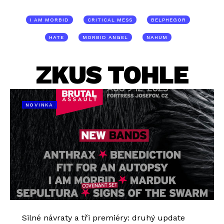
I AM MORBID
CRITICAL MESS
BELPHEGOR
HATE
MORBID ANGEL
NAHUM
ZKUS TOHLE
NOVINKA
Silné návraty a tři premiéry: druhý update