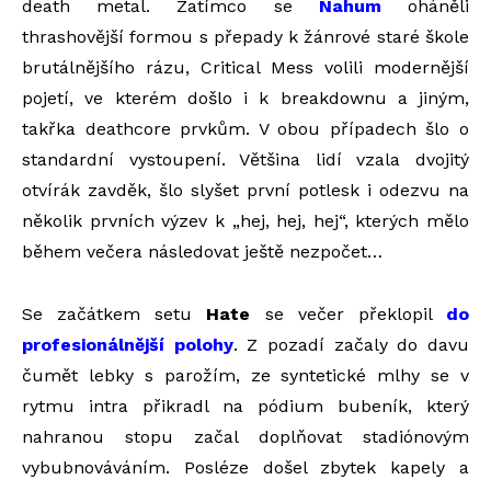
death metal. Zatímco se
Nahum
oháněli
thrashovější formou s přepady k žánrové staré škole
brutálnějšího rázu, Critical Mess volili modernější
pojetí, ve kterém došlo i k breakdownu a jiným,
takřka deathcore prvkům. V obou případech šlo o
standardní vystoupení. Většina lidí vzala dvojitý
otvírák zavděk, šlo slyšet první potlesk i odezvu na
několik prvních výzev k „hej, hej, hej“, kterých mělo
během večera následovat ještě nezpočet…
Se začátkem setu
Hate
se večer překlopil
do
profesionálnější polohy
. Z pozadí začaly do davu
čumět lebky s parožím, ze syntetické mlhy se v
rytmu intra přikradl na pódium bubeník, který
nahranou stopu začal doplňovat stadiónovým
vybubnováváním. Posléze došel zbytek kapely a