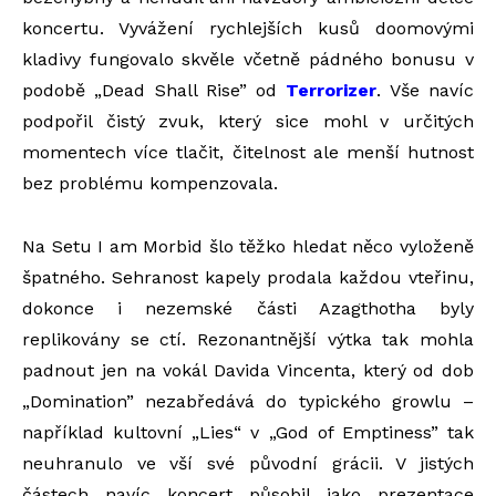
koncertu. Vyvážení rychlejších kusů doomovými
kladivy fungovalo skvěle včetně pádného bonusu v
podobě „Dead Shall Rise” od
Terrorizer
. Vše navíc
podpořil čistý zvuk, který sice mohl v určitých
momentech více tlačit, čitelnost ale menší hutnost
bez problému kompenzovala.
Na Setu I am Morbid šlo těžko hledat něco vyloženě
špatného. Sehranost kapely prodala každou vteřinu,
dokonce i nezemské části Azagthotha byly
replikovány se ctí. Rezonantnější výtka tak mohla
padnout jen na vokál Davida Vincenta, který od dob
„Domination” nezabředává do typického growlu –
například kultovní „Lies“ v „God of Emptiness” tak
neuhranulo ve vší své původní grácii. V jistých
částech navíc koncert působil jako prezentace