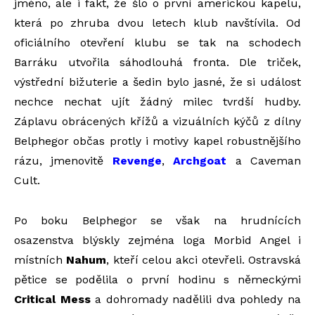
jméno, ale i fakt, že šlo o první americkou kapelu,
která po zhruba dvou letech klub navštívila. Od
oficiálního otevření klubu se tak na schodech
Barráku utvořila sáhodlouhá fronta. Dle triček,
výstřední bižuterie a šedin bylo jasné, že si událost
nechce nechat ujít žádný milec tvrdší hudby.
Záplavu obrácených křížů a vizuálních kýčů z dílny
Belphegor občas protly i motivy kapel robustnějšího
rázu, jmenovitě
Revenge
,
Archgoat
a Caveman
Cult.
Po boku Belphegor se však na hrudnících
osazenstva blýskly zejména loga Morbid Angel i
místních
Nahum
, kteří celou akci otevřeli. Ostravská
pětice se podělila o první hodinu s německými
Critical Mess
a dohromady nadělili dva pohledy na