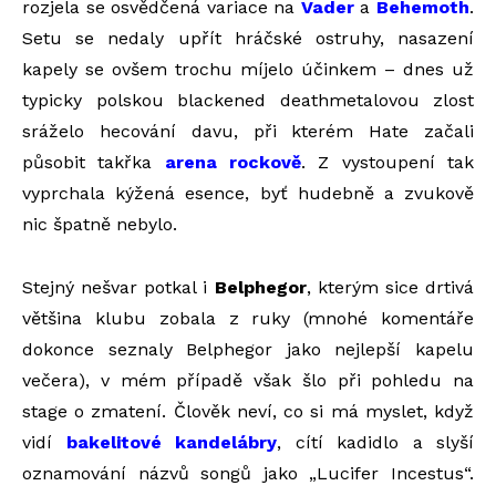
rozjela se osvědčená variace na
Vader
a
Behemoth
.
Setu se nedaly upřít hráčské ostruhy, nasazení
kapely se ovšem trochu míjelo účinkem – dnes už
typicky polskou blackened deathmetalovou zlost
sráželo hecování davu, při kterém Hate začali
působit takřka
arena rockově
. Z vystoupení tak
vyprchala kýžená esence, byť hudebně a zvukově
nic špatně nebylo.
Stejný nešvar potkal i
Belphegor
, kterým sice drtivá
většina klubu zobala z ruky (mnohé komentáře
dokonce seznaly Belphegor jako nejlepší kapelu
večera), v mém případě však šlo při pohledu na
stage o zmatení. Člověk neví, co si má myslet, když
vidí
bakelitové kandelábry
, cítí kadidlo a slyší
oznamování názvů songů jako „Lucifer Incestus“.