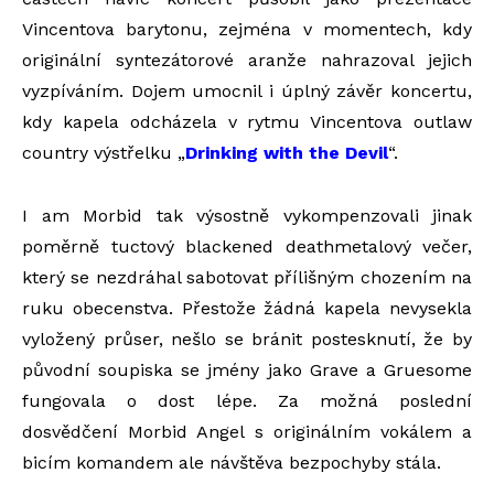
Vincentova barytonu, zejména v momentech, kdy
originální syntezátorové aranže nahrazoval jejich
vyzpíváním. Dojem umocnil i úplný závěr koncertu,
kdy kapela odcházela v rytmu Vincentova outlaw
country výstřelku „
Drinking with the Devil
“.
I am Morbid tak výsostně vykompenzovali jinak
poměrně tuctový blackened deathmetalový večer,
který se nezdráhal sabotovat přílišným chozením na
ruku obecenstva. Přestože žádná kapela nevysekla
vyložený průser, nešlo se bránit postesknutí, že by
původní soupiska se jmény jako Grave a Gruesome
fungovala o dost lépe. Za možná poslední
dosvědčení Morbid Angel s originálním vokálem a
bicím komandem ale návštěva bezpochyby stála.