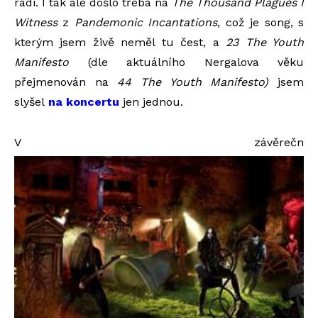
rádi. I tak ale došlo třeba na
The Thousand Plagues I
Witness
z
Pandemonic Incantations
, což je song, s
kterým jsem živě neměl tu čest, a
23 The Youth
Manifesto
(dle aktuálního Nergalova věku
přejmenován na
44 The Youth Manifesto)
jsem
slyšel
na koncertu
jen jednou.
V závěrečn