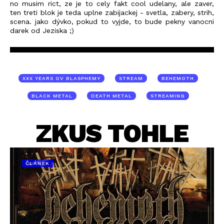
no musim rict, ze je to cely fakt cool udelany, ale zaver,
ten treti blok je teda uplne zabijackej - svetla, zabery, strih,
scena. jako dývko, pokud to vyjde, to bude pekny vanocni
darek od Jeziska ;)
XXX YEARS OV BLASPHEMY
STREAM
BEHEMOTH
BLACK METAL
DEATH METAL
STREAMING
ZKUS TOHLE
ČLÁNEK