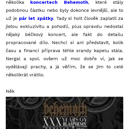
několika
koncertech Behemoth
, které stály
podobnou částku nebo byly dokonce levnější, ale to
už je
pár let zpátky
. Tady si holt člověk zaplatil za
jistou exkluzivitu a pohodlí, plus opravdu nedostal
nějaký béčkový koncert, ale fakt do detailu
propracované dílo. Nechci si ani představit, kolik
času a financí příprava téhle srandy kapelu stála.
Nergal a spol. ovšem už moc dobře ví, jak se
vydělávají prachy, a já věřím, že se jim to celé
několikrát vrátilo.
Něk