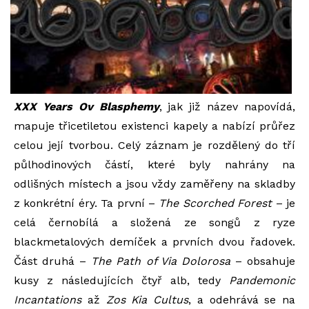
XXX Years Ov Blasphemy
, jak již název napovídá,
mapuje třicetiletou existenci kapely a nabízí průřez
celou její tvorbou. Celý záznam je rozdělený do tří
půlhodinových částí, které byly nahrány na
odlišných místech a jsou vždy zaměřeny na skladby
z konkrétní éry. Ta první –
The Scorched Forest
– je
celá černobílá a složená ze songů z ryze
blackmetalových demíček a prvních dvou řadovek.
Část druhá –
The Path of Via Dolorosa
– obsahuje
kusy z následujících čtyř alb, tedy
Pandemonic
Incantations
až
Zos Kia Cultus
, a odehrává se na