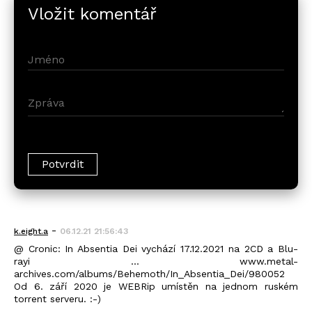
Vložit komentář
-
k.eight.a
06.12.21 21:56:43
@ Cronic: In Absentia Dei vychází 17.12.2021 na 2CD a Blu-
rayi ... www.metal-
archives.com/albums/Behemoth/In_Absentia_Dei/980052
Od 6. září 2020 je WEBRip umístěn na jednom ruském
torrent serveru. :-)