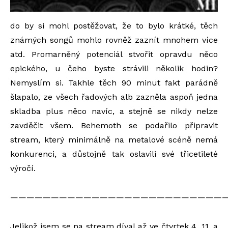
do by si mohl postěžovat, že to bylo krátké, těch
známých songů mohlo rovněž zaznít mnohem více
atd. Promarněný potenciál stvořit opravdu něco
epického, u čeho byste strávili několik hodin?
Nemyslím si. Takhle těch 90 minut fakt parádně
šlapalo, ze všech řadových alb zazněla aspoň jedna
skladba plus něco navíc, a stejně se nikdy nelze
zavděčit všem. Behemoth se podařilo připravit
stream, který minimálně na metalové scéně nemá
konkurenci, a důstojně tak oslavili své třicetileté
výročí.
——————————————————————————
Jelikož jsem se na stream díval až ve čtvrtek 4. 11. a