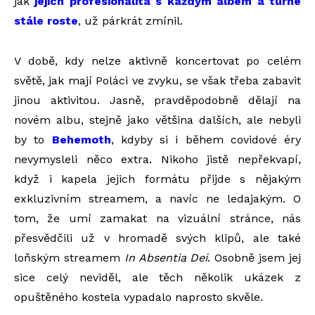
jak
jejich profesionalita s každým albem a turné
stále roste
, už párkrát zmínil.
V době, kdy nelze aktivně koncertovat po celém
světě, jak mají Poláci ve zvyku, se však třeba zabavit
jinou aktivitou. Jasně, pravděpodobně dělají na
novém albu, stejně jako většina dalších, ale nebyli
by to
Behemoth
, kdyby si i během covidové éry
nevymysleli něco extra. Nikoho jistě nepřekvapí,
když i kapela jejich formátu přijde s nějakým
exkluzivním streamem, a navíc ne ledajakým. O
tom, že umí zamakat na vizuální stránce, nás
přesvědčili už v hromadě svých klipů, ale také
loňským streamem
In Absentia Dei
. Osobně jsem jej
sice celý neviděl, ale těch několik ukázek z
opuštěného kostela vypadalo naprosto skvěle.