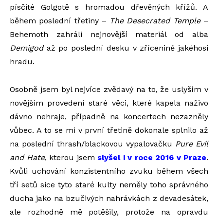
písčité Golgotě s hromadou dřevěných křížů. A
během poslední třetiny –
The Desecrated Temple
–
Behemoth zahráli nejnovější materiál od alba
Demigod
až po poslední desku v zřícenině jakéhosi
hradu.
Osobně jsem byl nejvíce zvědavý na to, že uslyším v
novějším provedení staré věci, které kapela naživo
dávno nehraje, případně na koncertech nezazněly
vůbec. A to se mi v první třetině dokonale splnilo až
na poslední thrash/blackovou vypalovačku
Pure Evil
and Hate
, kterou jsem
slyšel i v roce 2016 v Praze
.
Kvůli uchování konzistentního zvuku během všech
tří setů sice tyto staré kulty neměly toho správného
ducha jako na bzučivých nahrávkách z devadesátek,
ale rozhodně mě potěšily, protože na opravdu