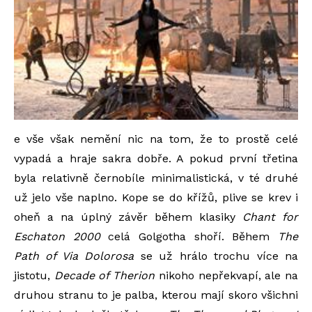
e vše však nemění nic na tom, že to prostě celé
vypadá a hraje sakra dobře. A pokud první třetina
byla relativně černobíle minimalistická, v té druhé
už jelo vše naplno. Kope se do křížů, plive se krev i
oheň a na úplný závěr během klasiky
Chant for
Eschaton 2000
celá Golgotha shoří. Během
The
Path of Via Dolorosa
se už hrálo trochu více na
jistotu,
Decade of Therion
nikoho nepřekvapí, ale na
druhou stranu to je palba, kterou mají skoro všichni