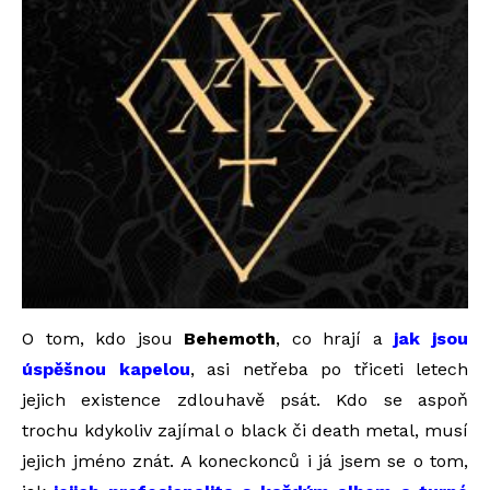
O tom, kdo jsou
Behemoth
, co hrají a
jak jsou
úspěšnou kapelou
, asi netřeba po třiceti letech
jejich existence zdlouhavě psát. Kdo se aspoň
trochu kdykoliv zajímal o black či death metal, musí
jejich jméno znát. A koneckonců i já jsem se o tom,