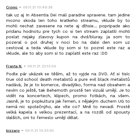
-
Cronic
09.11.21 10:49:38
tak uz aj In Absentia Dei mali paradne spravene. tam jedine
mozno skoda len toho kratkeho streamu, vklude by to
mohli nechat zavesene na nete aj dlhsie... popripade ako
pridanu hodnotu pre tych co si ten stream zaplatili mohli
poslat nejaky zlavovy kupon na dvd/bluray. ja som to
pozeral o pol druhej v noci bo na dalsi den som uz
cestoval a teda vklude by som si to pozrel este raz a
vklude, ale to aby som si to zaplatil este raz :DD
-
Franta N.
06.11.21 22:13:34
Podle pár ukázek se těším, až to vyjde na DVD. Ať si tisíc
true old school death metalistů a pure evil black metalistů
nadává, že je to komerce, divadýlko, forma nad obsahem a
nevím co ještě, tak Behemoth prostě ten vizuál umějí. Je to
vidět na koncertech, klipech, promo fotkách, na všem.
Jasně, je to popkultura jak řemen, s nějakým duchem UG to
nemá nic společnýho, ale víte co? Mně to nevadí. Prostě
velká kapela s velkou prezentací, a na rozdíl od spousty
dalších, oni to řemeslo umějí dělat.
-
bizzaro
06.11.21 19:33:30