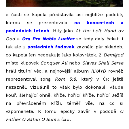
é části se kapela představila asi nejblíže podobě,
kterou se prezentovala
na koncertech v
posledních letech
. Hity jako
At the Left Hand ov
God
a
Ora Pro Nobis Lucifer
se tedy daly čekat. I
tak ale z
posledních řadovek
zaznělo pár skladeb,
co kapela jen neopakuje jako kolovrátek. Z
Demigod
místo klipovek
Conquer All
nebo
Slaves Shall Serve
hráli titulní věc, a nejnovější album
ILYAYD
rovněž
reprezentoval song
Rom 5:8
, který v ČR ještě
nezazněl. Vizuálně to však bylo dokonalé. Všude
kouř, šlehající ohně, kříže, hořící kříže, hořící Ježíš
na převráceném kříži, téměř vše, na co si
vzpomenete. K tomu epický závěr v podobě
O
Father O Satan O Sun!
a čau.