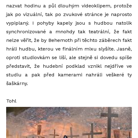
nazvat hodinu a půl dlouhým videoklipem, protože
jak po vizuální, tak po zvukové stránce je naprosto
vypiplaný. I pohyby kapely jsou s hudbou natolik
synchronizované a mnohdy tak teatrální, že fakt
nelze věřit, že by Behemoth při těchto záběrech fakt
hráli hudbu, kterou ve finálním mixu slyšíte. Jasně,
oproti studiovkám se liší, ale stejně si dovedu spíše
představit, že hudební podklad vznikl nejdříve ve
studiu a pak před kamerami nahráli veškeré ty
šaškárny.
Tohl