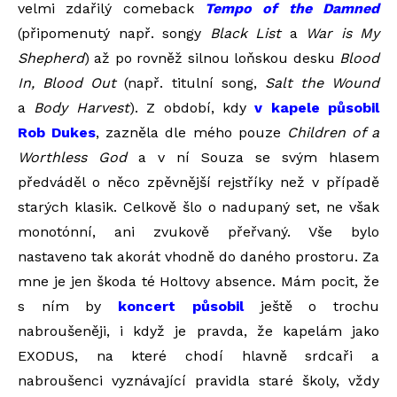
velmi zdařilý comeback
Tempo of the Damned
(připomenutý např. songy
Black List
a
War is My
Shepherd
) až po rovněž silnou loňskou desku
Blood
In, Blood Out
(např. titulní song,
Salt the Wound
a
Body Harvest
). Z období, kdy
v kapele působil
Rob Dukes
, zazněla dle mého pouze
Children of a
Worthless God
a v ní Souza se svým hlasem
předváděl o něco zpěvnější rejstříky než v případě
starých klasik. Celkově šlo o nadupaný set, ne však
monotónní, ani zvukově přeřvaný. Vše bylo
nastaveno tak akorát vhodně do daného prostoru. Za
mne je jen škoda té Holtovy absence. Mám pocit, že
s ním by
koncert působil
ještě o trochu
nabroušeněji, i když je pravda, že kapelám jako
EXODUS, na které chodí hlavně srdcaři a
nabroušenci vyznávající pravidla staré školy, vždy