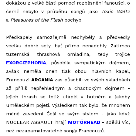
dokážou z velké části pomoci rozběsnění fanoušci, o
čemž nebylo v průběhu songů jako
Toxic Waltz
a
Pleasures of the Flesh
pochyb.
Předkapely samozřejmě nechyběly a předvedly
vcelku dobré sety, byť přímo nenadchly. Zatímco
tuzemská thrashová omladina, tedy trojice
EXORCIZPHOBIA
, působila sympatickým dojmem,
avšak neměla onen tlak obou hlavních kapel,
Francouzi
ARCANIA
zas působili ve svých skladbách
až příliš nepřehledným a chaotickým dojmem -
jejich thrash se totiž utápěl v hutném a jakoby
uměleckém pojetí. Výsledkem tak bylo, že mnohem
méně zavedení Češi se svým stylem - jako když
NUCLEAR ASSAULT hrají
MOTÖRHEAD
- sdělili víc,
než nezapamatovatelné songy Francouzů.