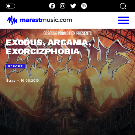
EXODUS, ARCANIA,
EXORCIZPHOBIA
REPORT
-
Stray
16.06.2015