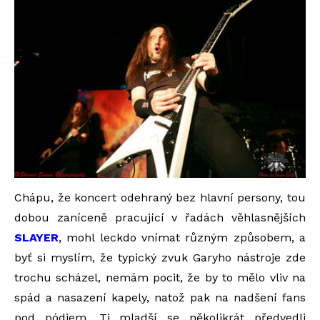
Chápu, že koncert odehraný bez hlavní persony, tou
dobou zaníceně pracující v řadách věhlasnějších
SLAYER
, mohl leckdo vnímat různým způsobem, a
byť si myslím, že typický zvuk Garyho nástroje zde
trochu scházel, nemám pocit, že by to mělo vliv na
spád a nasazení kapely, natož pak na nadšení fans
pod pódiem. Ti mladší se několikrát předvedli