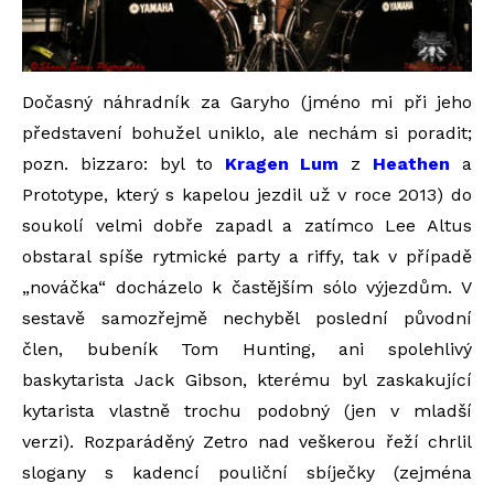
Dočasný náhradník za Garyho (jméno mi při jeho
představení bohužel uniklo, ale nechám si poradit;
pozn. bizzaro: byl to
Kragen Lum
z
Heathen
a
Prototype, který s kapelou jezdil už v roce 2013) do
soukolí velmi dobře zapadl a zatímco Lee Altus
obstaral spíše rytmické party a riffy, tak v případě
„nováčka“ docházelo k častějším sólo výjezdům. V
sestavě samozřejmě nechyběl poslední původní
člen, bubeník Tom Hunting, ani spolehlivý
baskytarista Jack Gibson, kterému byl zaskakující
kytarista vlastně trochu podobný (jen v mladší
verzi). Rozparáděný Zetro nad veškerou řeží chrlil
slogany s kadencí pouliční sbíječky (zejména