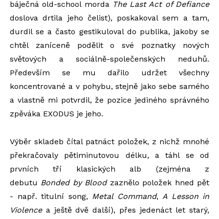
báječná old-school morda
The Last Act of Defiance
doslova drtila jeho čelist), poskakoval sem a tam,
durdil se a často gestikuloval do publika, jakoby se
chtěl zaníceně podělit o své poznatky nových
světových a sociálně-společenských neduhů.
Především se mu dařilo udržet všechny
koncentrované a v pohybu, stejně jako sebe samého
a vlastně mi potvrdil, že pozice jediného správného
zpěváka EXODUS je jeho.
Výběr skladeb čítal patnáct položek, z nichž mnohé
překračovaly pětiminutovou délku, a táhl se od
prvních tří klasických alb (zejména z
debutu
Bonded by Blood
zaznělo položek hned pět
- např. titulní song,
Metal Command
,
A Lesson in
Violence
a ještě dvě další), přes jedenáct let starý,