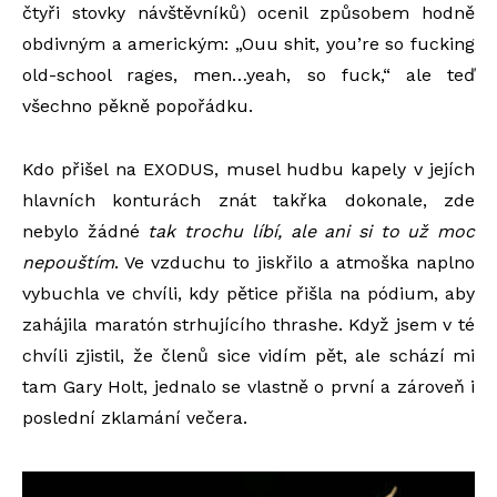
čtyři stovky návštěvníků) ocenil způsobem hodně
obdivným a americkým: „Ouu shit, you’re so fucking
old-school rages, men…yeah, so fuck,“ ale teď
všechno pěkně popořádku.
Kdo přišel na EXODUS, musel hudbu kapely v jejích
hlavních konturách znát takřka dokonale, zde
nebylo žádné
tak trochu líbí, ale ani si to už moc
nepouštím
. Ve vzduchu to jiskřilo a atmoška naplno
vybuchla ve chvíli, kdy pětice přišla na pódium, aby
zahájila maratón strhujícího thrashe. Když jsem v té
chvíli zjistil, že členů sice vidím pět, ale schází mi
tam Gary Holt, jednalo se vlastně o první a zároveň i
poslední zklamání večera.