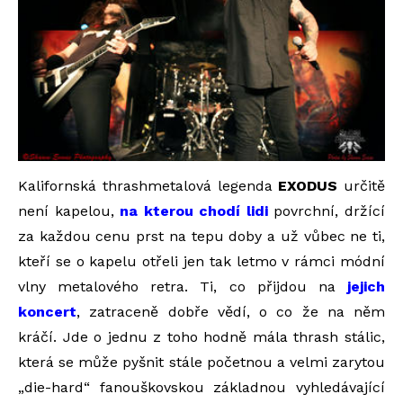
Kalifornská thrashmetalová legenda
EXODUS
určitě
není kapelou,
na kterou chodí lidi
povrchní, držící
za každou cenu prst na tepu doby a už vůbec ne ti,
kteří se o kapelu otřeli jen tak letmo v rámci módní
vlny metalového retra. Ti, co přijdou na
jejich
koncert
, zatraceně dobře vědí, o co že na něm
kráčí. Jde o jednu z toho hodně mála thrash stálic,
která se může pyšnit stále početnou a velmi zarytou
„die-hard“ fanouškovskou základnou vyhledávající