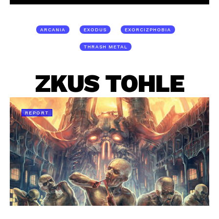
ARCANIA
EXODUS
EXORCIZPHOBIA
THRASH METAL
ZKUS TOHLE
REPORT