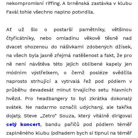
nekompromisní riffing. A brněnská zastávka v klubu
Favál tohle všechno naplno potvrdila.
Ať už šlo o postarší pamětníky, většinou
čtyřicátníky, nebo omladinu věkově těsně nad
dvacet ohozenou do nášivkami zdobených džísek,
na všech byla jasně zřejmá natěšenost a fakt, že pro
ně není návštěva této jejich oblíbené kapely jen
módním výstřelkem, o čemž posléze svědčila
naprosto strhující a vytrvalá řež pod pódiem v
průběhu devadesát minut trvajícího setu hlavních
hvězd. Pro headbangery to byl zkrátka dokonalý
svátek. Ne nadarmo označil udýchaný, ale takřka
dojatý, Steve „Zetro“ Souza, který vitálně dirigoval
celý koncert
, bandu pařičů pod pódiem téměř
zaplněného klubu (odhadem bych si tipnul na téměř