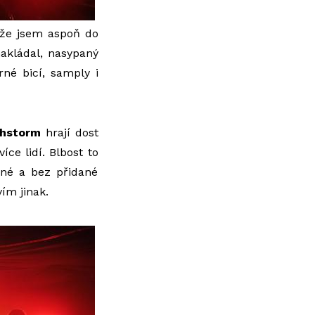
, že jsem aspoň do
nakládal, nasypaný
né bicí, samply i
hstorm
hrají dost
ce lidí. Blbost to
jné a bez přidané
ím jinak.