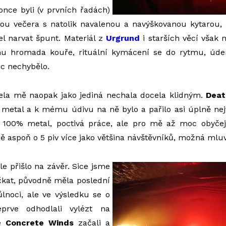
once byli (v prvních řadách)
elou večera s natolik navalenou a navýškovanou kytarou
l narvat špunt. Materiál z
Urgrund
i starších věcí však 
mu hromada kouře, rituální kymácení se do rytmu, úder
ic nechybělo.
ela mě naopak jako jediná nechala docela klidným.
Deat
metal a k mému údivu na ně bylo a pařilo asi úplně nejví
 100% metal, poctivá práce, ale pro mě až moc obyče
bě aspoň o 5 piv více jako většina návštěvníků, možná mluv
ale přišlo na závěr. Sice jsme
čkat, původně měla poslední
lnoci, ale ve výsledku se o
prve odhodlali vylézt na
le
Concrete Winds
začali a