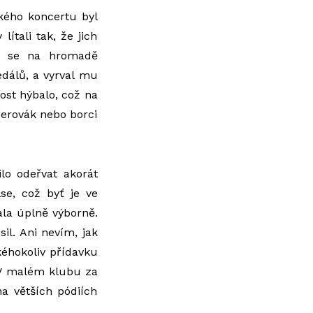
kého koncertu byl
lítali tak, že jich
li se na hromadě
pedálů, a vyrval mu
dost hýbalo, což na
řerovák nebo borci
ilo odeřvat akorát
se, což byť je ve
ala úplně výborně.
il. Ani nevím, jak
akéhokoliv přídavku
. V malém klubu za
a větších pódiích