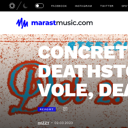
FACEBOOK
INSTAGRAM
TWITTER
SPO
CONCRET
DEATHST
VOLE, DE
REPORT
-
mIZZY
02.03.2023