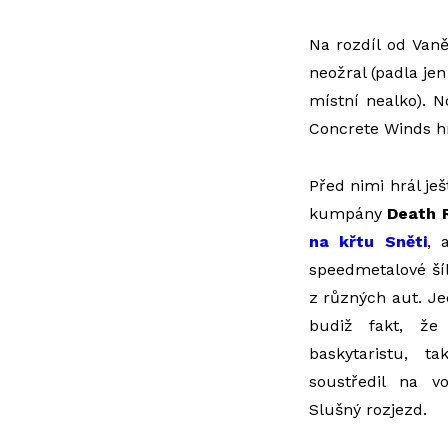
Na rozdíl od Vaně
neožral (padla jen
místní nealko). 
Concrete Winds hr
Před nimi hrál je
kumpány
Death 
na křtu Sněti
, 
speedmetalové ší
z různých aut. J
budiž fakt, že
baskytaristu, 
soustředil na vo
Slušný rozjezd.