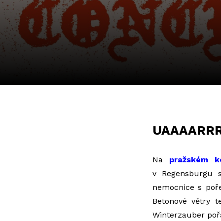
UAAAARRR
Na
pražském k
v Regensburgu s 
nemocnice s poře
Betonové větry 
Winterzauber pořá