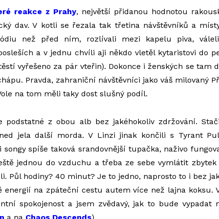
eré reakce z Prahy
, největší přidanou hodnotou rakous
ký dav. V kotli se řezala tak třetina návštěvníků a místy 
pódiu než před ním, rozlívali mezi kapelu piva, vále
sleších a v jednu chvíli aji někdo vletěl kytaristovi do 
těstí vyřešeno za pár vteřin). Dokonce i ženských se tam 
hápu. Pravda, zahraniční návštěvníci jako váš milovaný P
Vole na tom měli taky dost slušný podíl.
e podstatné z obou alb bez jakéhokoliv zdržování. Stač
ed jela další morda. V Linzi jinak končili s Tyrant Pul
i songy spíše taková srandovnější tupačka, naživo fungov
 ještě jednou do vzduchu a třeba ze sebe vymlátit zbytek s
i. Půl hodiny? 40 minut? Je to jedno, naprosto to i bez j
mě energií na zpáteční cestu autem více než lajna koksu
ntní spokojenost a jsem zvědavý, jak to bude vypadat n
n
a na
Chaos Descends
).