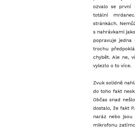
ozvalo se první 
totální mrdane
stránkách. Nemůž
s nahrávkami jak
popravuje jedna 
trochu předpokl
chybět. Ale ne, 
vylezlo o to více.
Zvuk solidně nahl
do toho fakt nesk
Občas snad nešlo 
dostalo, že fakt P
naráz nebo jsou 
mikrofonu zatímc