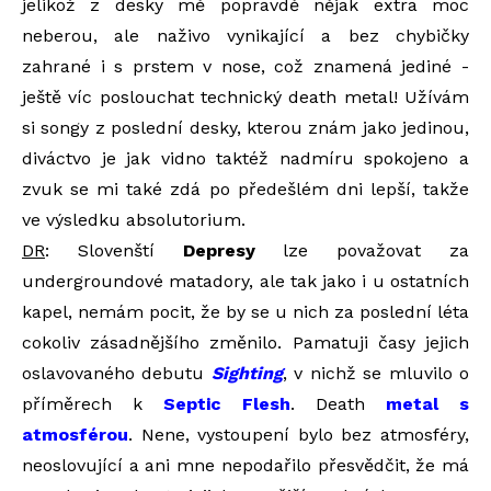
jelikož z desky mě popravdě nějak extra moc
neberou, ale naživo vynikající a bez chybičky
zahrané i s prstem v nose, což znamená jediné -
ještě víc poslouchat technický death metal! Užívám
si songy z poslední desky, kterou znám jako jedinou,
diváctvo je jak vidno taktéž nadmíru spokojeno a
zvuk se mi také zdá po předešlém dni lepší, takže
ve výsledku absolutorium.
DR
: Slovenští
Depresy
lze považovat za
undergroundové matadory, ale tak jako i u ostatních
kapel, nemám pocit, že by se u nich za poslední léta
cokoliv zásadnějšího změnilo. Pamatuji časy jejich
oslavovaného debutu
Sighting
, v nichž se mluvilo o
příměrech k
Septic Flesh
. Death
metal s
atmosférou
. Nene, vystoupení bylo bez atmosféry,
neoslovující a ani mne nepodařilo přesvědčit, že má