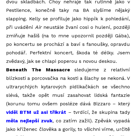
dvou skladbách. Choy nehraje tak rutinně jako v
Pestilence, konečně taky na BA slyšíme nějaký
slapping. Kelly se profiluje jako hippík k pohledání,
při uvádění
Air
neustále žvaní cosi o hulení, později
zmiňuje hašiš (na to mne upozornil později Gába),
po koncertu se prochází a baví s fanoušky, opravdu
pohodář. Perfektní koncert, škoda té délky. Jsem
zvědavý, jak se chlapi poperou s novou deskou.
Beneath The Massacre
sledujeme z relativní
blízkosti a porcovačka na kosti a šlachy se nekoná. V
ultrarychlých kytarových pidlikačkách se všechno
slévá, takže opět musí zasahovat lidská fantazie
(korunu tomu ovšem posléze dává Bizzaro – který
viděl BTM už asi třikrát
– tvrdící, že skupina tady
měla nejlepší zvuk
, co zatím zažil). Zpěvák vypadá
jako kříženec člověka a gorily, to všichni víme, určitě