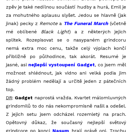
zpěv je také nedílnou součástí hudby a hurá, Emil je
za mohutného aplausu slyšet. Jedou se hlavně (jak
jinak) pecky z
Remote
a
The Funeral March
(včetně
mé oblíbené
Black Light
) a z některých jejich
splitek. Rozepisovat se o nasypaném grindcoru
nemá extra moc cenu, takže celý výplach končí
přibližně po půlhodince, tak akorát. Resumé je
jasné, asi
nejlepší vystoupení Gadget
, co jsem měl
možnost shlédnout, jak vidno ani velká podia jim
žádný problém nedělají a určitě jeden z pátečních
top.
DR
:
Gadget
naprostá vražda. Kvartet málomluvných
grindomilů to do nás nekompromisně našil a odešel.
Z jejich setu jsem odcházel rozemletý na prach.
Opětovný důkaz, že současný nejlepší světový
grindcore po konci
Nasum
hrají právě oni. Trochu