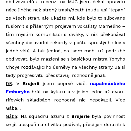
obdivovatelů a recenzí na MJC jsem čekal opravdu
něco jiného než strohý trash/death (budu asi "tepán"
ze všech stran, ale ukažte mi, kde bylo to slibované
fusion?) s příšerným projevem vokalisty Mameliho –
tím myslím komunikaci s diváky, v níž překonával
všechny dosavadní rekordy v počtu sprostých slov v
jedné větě. A tak jediné, co jsem mohl už podruhé
obdivovat, bylo mazlení se s basičkou mistra Tonyho
Choye rozdávajícího úsměvy na všechny strany. Já si
tedy progresivitu představuji rozhodně jinak.
DR
: V
Brujerii
jsem poprvé viděl
napalmáckého
Emburyho
hrát na kytaru a v jejich jedno-až-dvou-
rifových skladbách rozhodně nic nepokazil. Více
Gába...
Gába
: Na squadru azuru z
Brujerie
byla povinnost
se jít alespoň na chvilku podívat, přeci jen dorazili k