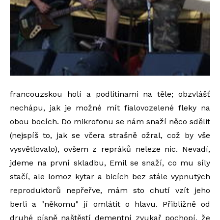
francouzskou holí a podlitinami na těle; obzvlášť
nechápu, jak je možné mít fialovozelené fleky na
obou bocích. Do mikrofonu se nám snaží něco sdělit
(nejspíš to, jak se včera strašně ožral, což by vše
vysvětlovalo), ovšem z repráků neleze nic. Nevadí,
jdeme na první skladbu, Emil se snaží, co mu síly
stačí, ale lomoz kytar a bicích bez stále vypnutých
reproduktorů nepřeřve, mám sto chutí vzít jeho
berli a "někomu" jí omlátit o hlavu. Přibližně od
druhé písně naštěstí dementní zvukař pochopí, že