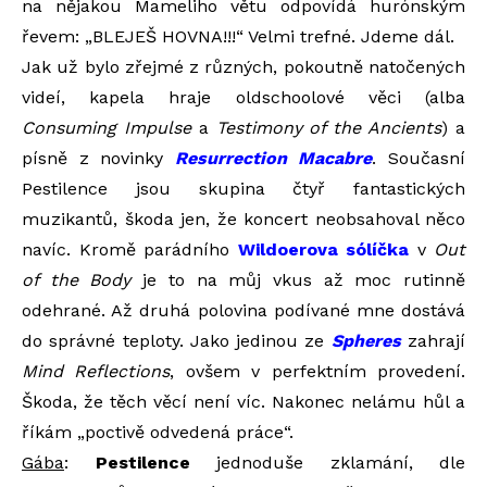
na nějakou Mameliho větu odpovídá hurónským
řevem: „BLEJEŠ HOVNA!!!“ Velmi trefné. Jdeme dál.
Jak už bylo zřejmé z různých, pokoutně natočených
videí, kapela hraje oldschoolové věci (alba
Consuming Impulse
a
Testimony of the Ancients
) a
písně z novinky
Resurrection Macabre
. Současní
Pestilence jsou skupina čtyř fantastických
muzikantů, škoda jen, že koncert neobsahoval něco
navíc. Kromě parádního
Wildoerova sólíčka
v
Out
of the Body
je to na můj vkus až moc rutinně
odehrané. Až druhá polovina podívané mne dostává
do správné teploty. Jako jedinou ze
Spheres
zahrají
Mind Reflections
, ovšem v perfektním provedení.
Škoda, že těch věcí není víc. Nakonec nelámu hůl a
říkám „poctivě odvedená práce“.
Gába
:
Pestilence
jednoduše zklamání, dle