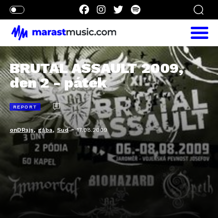
BRUTAL ASSAULT 2009,
den 2 - pátek
REPORT
,
,
-
onDRajs
gába
Sud
17.08.2009