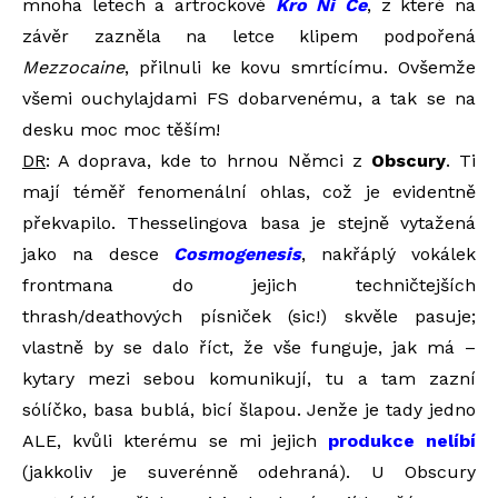
mnoha letech a artrockové
Kro Ni Ce
, z které na
závěr zazněla na letce klipem podpořená
Mezzocaine
, přilnuli ke kovu smrtícímu. Ovšemže
všemi ouchylajdami FS dobarvenému, a tak se na
desku moc moc těším!
DR
: A doprava, kde to hrnou Němci z
Obscury
. Ti
mají téměř fenomenální ohlas, což je evidentně
překvapilo. Thesselingova basa je stejně vytažená
jako na desce
Cosmogenesis
, nakřáplý vokálek
frontmana do jejich techničtejších
thrash/deathových písniček (sic!) skvěle pasuje;
vlastně by se dalo říct, že vše funguje, jak má –
kytary mezi sebou komunikují, tu a tam zazní
sólíčko, basa bublá, bicí šlapou. Jenže je tady jedno
ALE, kvůli kterému se mi jejich
produkce nelíbí
(jakkoliv je suverénně odehraná). U Obscury