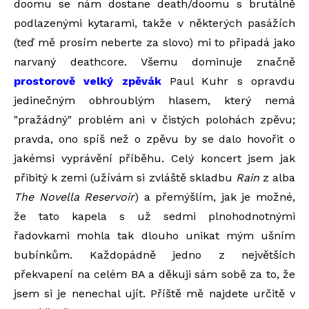
doomu se nám dostane death/doomu s brutálně
podlazenými kytarami, takže v některých pasážích
(teď mě prosím neberte za slovo) mi to připadá jako
narvaný deathcore. Všemu dominuje značně
prostorově velký zpěvák
Paul Kuhr s opravdu
jedinečným obhroublým hlasem, který nemá
"pražádný" problém ani v čistých polohách zpěvu;
pravda, ono spíš než o zpěvu by se dalo hovořit o
jakémsi vyprávění příběhu. Celý koncert jsem jak
přibitý k zemi (užívám si zvláště skladbu
Rain
z alba
The Novella Reservoir
) a přemýšlím, jak je možné,
že tato kapela s už sedmi plnohodnotnými
řadovkami mohla tak dlouho unikat mým ušním
bubínkům. Každopádně jedno z největších
překvapení na celém BA a děkuji sám sobě za to, že
jsem si je nenechal ujít. Příště mě najdete určitě v