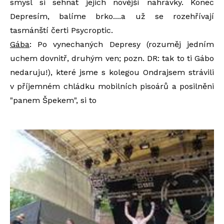
smysl si sehnat jejich novější nahrávky. Konec
Depresím, balíme brko....a už se rozehřívají
tasmánští čerti Psycroptic.
Gába
: Po vynechaných Depresy (rozuměj jedním
uchem dovnitř, druhým ven; pozn. DR: tak to ti Gábo
nedaruju!), které jsme s kolegou Ondrajsem strávili
v příjemném chládku mobilních pisoárů a posilněni
"panem Špekem", si to