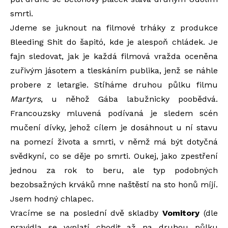
smrti.
Jdeme se juknout na filmové trháky z produkce
Bleeding Shit do šapitó, kde je alespoň chládek. Je
fajn sledovat, jak je každá filmová vražda oceněna
zuřivým jásotem a tleskáním publika, jenž se náhle
probere z letargie. Stíháme druhou půlku filmu
Martyrs
, u něhož Gába labužnicky poobědvá.
Francouzsky mluvená podívaná je sledem scén
mučení dívky, jehož cílem je dosáhnout u ní stavu
na pomezí života a smrti, v němž má být dotyčná
svědkyní, co se děje po smrti. Oukej, jako zpestření
jednou za rok to beru, ale typ podobných
bezobsažných krváků mne naštěstí na sto honů míjí.
Jsem hodný chlapec.
Vracíme se na poslední dvě skladby
Vomitory
(dle
pravidla se vyplatí chodit až na druhou půlku