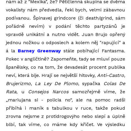
nám až z "Mexika", že? Pětičlenná skupina se dvěma
vokalisty nám předvedla, řekl bych, velmi zábavnou
podívanou. Špinavej grindcore (či death/grind, sám
pořádně nevím) v podání těchto partyzánů je
vpravdě unikátní a nutno vidět. Juan Brujo opřený
jednou nožkou o odposlech a kolem něj "rapující" a
á la
Barney Greenway
stále pobíhající Fantasma.
Pokec v angličtině? Zapomeňte, tady se mluví pouze
španělsky, co na tom, že devadesát procent publika
neví, která bije. Hrají se největší hitovky,
Anti-Castro,
Brujerizmo, La Ley De Plomo
, sypačka
Colas De
Rata
, u
Consejos Narcos
samozřejmě víme, že
„mariujana si - policia no“, ale na pomoc radši
přibíhá i maník s tabulkou v ruce, takže pokud
zrovna nejsme z protidrogovýho nebo slepí a úplně
blbí, tak víme, co máme kdy křičet. Ve výsledku