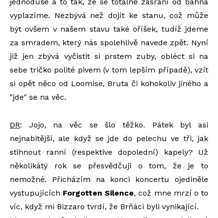
jednoduše a to tak, že se totálně zasraní od bahna
vyplazíme. Nezbývá než dojít ke stanu, což může
být ovšem v našem stavu také oříšek, tudíž jdeme
za smradem, který nás spolehlivě navede zpět. Nyní
již jen zbývá vyčistit si prstem zuby, obléct si na
sebe tričko polité pivem (v tom lepším případě), vzít
si opět něco od Loomise, Bruta či kohokoliv jiného a
"jde" se na věc.
DR
: Jojo, na věc se šlo těžko. Pátek byl asi
nejnabitější, ale když se jde do pelechu ve tři, jak
stihnout ranní (respektive dopolední) kapely? Už
několikátý rok se přesvědčuji o tom, že je to
nemožné. Přicházím na konci koncertu ojediněle
vystupujících
Forgotten Silence
, což mne mrzí o to
víc, když mi Bizzaro tvrdí, že Brňáci byli vynikající.