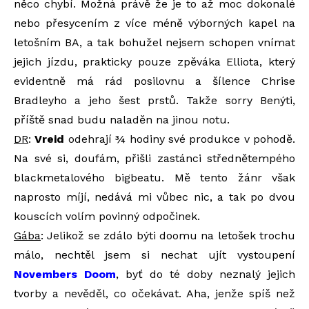
něco chybí. Možná právě že je to až moc dokonalé
nebo přesycením z více méně výborných kapel na
letošním BA, a tak bohužel nejsem schopen vnímat
jejich jízdu, prakticky pouze zpěváka Elliota, který
evidentně má rád posilovnu a šílence Chrise
Bradleyho a jeho šest prstů. Takže sorry Benýti,
příště snad budu naladěn na jinou notu.
DR
:
Vreid
odehrají ¾ hodiny své produkce v pohodě.
Na své si, doufám, přišli zastánci střednětempého
blackmetalového bigbeatu. Mě tento žánr však
naprosto míjí, nedává mi vůbec nic, a tak po dvou
kouscích volím povinný odpočinek.
Gába
: Jelikož se zdálo býti doomu na letošek trochu
málo, nechtěl jsem si nechat ujít vystoupení
Novembers Doom
, byť do té doby neznalý jejich
tvorby a nevěděl, co očekávat. Aha, jenže spíš než