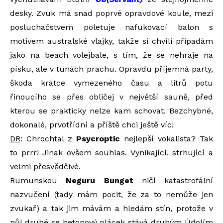
desky. Zvuk má snad poprvé opravdové koule, mezi
posluchačstvem poletuje nafukovací balon s
motivem australské vlajky, takže si chvíli připadám
jako na beach volejbale, s tím, že se nehraje na
písku, ale v tunách prachu. Opravdu příjemná party,
škoda krátce vymezeného času a litrů potu
řinoucího se přes obličej v největší sauně, před
kterou se prakticky nelze kam schovat. Bezchybné,
dokonalé, prvotřídní a příště chci ještě víc!
DR
: Chrochtal z
Psycroptic
nejlepší vokalista? Tak
to prrr! Jinak ovšem souhlas. Vynikající, strhující a
velmi přesvědčivé.
Rumunskou
Neguru Bunget
ničí katastrofální
nazvučení (tady mám pocit, že za to nemůže jen
zvukař) a tak jim mávám a hledám stín, protože v
půl druhé se betonový plácek stává druhým Údolím