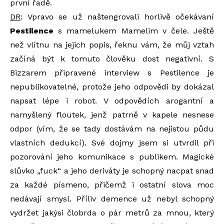
první řadě.
DR
: Vpravo se už naštengrovali horlivě očekávaní
Pestilence
s mamelukem Mamelim v čele. Ještě
než vlítnu na jejich popis, řeknu vám, že můj vztah
začíná být k tomuto člověku dost negativní. S
Bizzarem připravené interview s Pestilence je
nepublikovatelné, protože jeho odpovědi by dokázal
napsat lépe i robot. V odpovědích arogantní a
namyšlený floutek, jenž patrně v kapele nesnese
odpor (vím, že se tady dostávám na nejistou půdu
vlastních dedukcí). Své dojmy jsem si utvrdil při
pozorování jeho komunikace s publikem. Magické
slůvko „fuck“ a jeho deriváty je schopný nacpat snad
za každé písmeno, přičemž i ostatní slova moc
nedávají smysl. Příliv demence už nebyl schopný
vydržet jakýsi člobrda o pár metrů za mnou, který