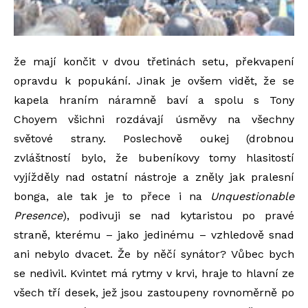
že mají končit v dvou třetinách setu, překvapení
opravdu k popukání. Jinak je ovšem vidět, že se
kapela hraním náramně baví a spolu s Tony
Choyem všichni rozdávají úsměvy na všechny
světové strany. Poslechově oukej (drobnou
zvláštností bylo, že bubeníkovy tomy hlasitostí
vyjížděly nad ostatní nástroje a zněly jak pralesní
bonga, ale tak je to přece i na
Unquestionable
Presence
), podivuji se nad kytaristou po pravé
straně, kterému – jako jedinému – vzhledově snad
ani nebylo dvacet. Že by něčí synátor? Vůbec bych
se nedivil. Kvintet má rytmy v krvi, hraje to hlavní ze
všech tří desek, jež jsou zastoupeny rovnoměrně po