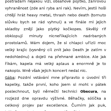
postrádám nějakou vizi, obsahové pojítko, žánrovou
vyhraněnost (zde ani ryba ani rak). Nevím, jestli hoši
chtějí hrát heavy metal, thrash nebo death (tomuto
slůvku bych se rád vyhnul) a ve finále mi jejich
skladby znějí jako plytký kočkopes. Skvělý rif
obklopují minuty nicneříkajících nadrbaných
prostolamů. Mám dojem, že si chlapci uřízli moc
velký krajíc (vysněný cíl znít jako Death je zatím v
nedohlednu) a dojeli na přehnané ambice. Ale jak
říkám, kapela má velký aplaus a enormně je to
nakoplo. Mně však jejich koncert nedal nic.
Gába
: Pozdní vstávání mne připravilo o úvodní tři
kapelky, takže první, koho jsem si mohl v pátek
poslechnout, byli němečtí technici
Obscura
, na
rozjezd dne opravdu výživné. Běhačky, sólíčka a
celkový projev par excellence. Čumím jak puk,