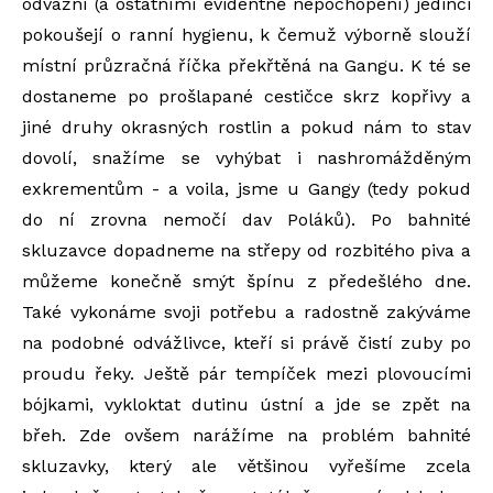
odvážní (a ostatními evidentně nepochopení) jedinci
pokoušejí o ranní hygienu, k čemuž výborně slouží
místní průzračná říčka překřtěná na Gangu. K té se
dostaneme po prošlapané cestičce skrz kopřivy a
jiné druhy okrasných rostlin a pokud nám to stav
dovolí, snažíme se vyhýbat i nashromážděným
exkrementům - a voila, jsme u Gangy (tedy pokud
do ní zrovna nemočí dav Poláků). Po bahnité
skluzavce dopadneme na střepy od rozbitého piva a
můžeme konečně smýt špínu z předešlého dne.
Také vykonáme svoji potřebu a radostně zakýváme
na podobné odvážlivce, kteří si právě čistí zuby po
proudu řeky. Ještě pár tempíček mezi plovoucími
bójkami, vykloktat dutinu ústní a jde se zpět na
břeh. Zde ovšem narážíme na problém bahnité
skluzavky, který ale většinou vyřešíme zcela