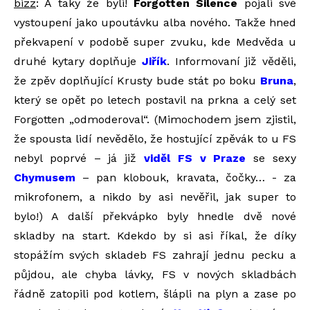
bizz
: A taky že byli!
Forgotten Silence
pojali své
vystoupení jako upoutávku alba nového. Takže hned
překvapení v podobě super zvuku, kde Medvěda u
druhé kytary doplňuje
Jiřík
. Informovaní již věděli,
že zpěv doplňující Krusty bude stát po boku
Bruna
,
který se opět po letech postavil na prkna a celý set
Forgotten „odmoderoval“. (Mimochodem jsem zjistil,
že spousta lidí nevědělo, že hostující zpěvák to u FS
nebyl poprvé – já již
viděl FS v Praze
se sexy
Chymusem
– pan klobouk, kravata, čočky… - za
mikrofonem, a nikdo by asi nevěřil, jak super to
bylo!) A další překvápko byly hnedle dvě nové
skladby na start. Kdekdo by si asi říkal, že díky
stopážím svých skladeb FS zahrají jednu pecku a
půjdou, ale chyba lávky, FS v nových skladbách
řádně zatopili pod kotlem, šlápli na plyn a zase po