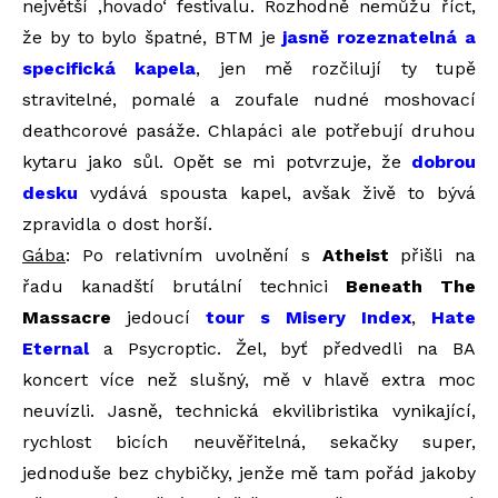
největší ‚hovado‘ festivalu. Rozhodně nemůžu říct,
že by to bylo špatné, BTM je
jasně rozeznatelná a
specifická kapela
, jen mě rozčilují ty tupě
stravitelné, pomalé a zoufale nudné moshovací
deathcorové pasáže. Chlapáci ale potřebují druhou
kytaru jako sůl. Opět se mi potvrzuje, že
dobrou
desku
vydává spousta kapel, avšak živě to bývá
zpravidla o dost horší.
Gába
: Po relativním uvolnění s
Atheist
přišli na
řadu kanadští brutální technici
Beneath The
Massacre
jedoucí
tour s Misery Index
,
Hate
Eternal
a Psycroptic. Žel, byť předvedli na BA
koncert více než slušný, mě v hlavě extra moc
neuvízli. Jasně, technická ekvilibristika vynikající,
rychlost bicích neuvěřitelná, sekačky super,
jednoduše bez chybičky, jenže mě tam pořád jakoby