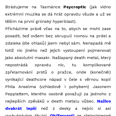
štrádujeme na Tasmánce
Psycroptic
(jak vidno
extrémní muzika se dá hrát opravdu všude a už se
těším na první grónský hyperblast).
Přicházíme právě včas na to, abych se mohl zase
posadit, teď ovšem bez skrupulí rovnou na prdel a
zdaleka (dle ohlasů) jsem nebyl sám. Nenapadá mě
totiž nic jiného než jejich vystoupení pojmenovat
jako absolutní masakr. Našlapaný death metal, který
nepostrádá opravdu nic, tu komplikované
zpřelamování prstů o pražce, onde (konečně!)
vynikající deathcore nápad v čele s věrnou kopií
Phila Anselma (vzhledově i pohybem) Jasonem
Peppiattem, kterého osobně považuji za jednoho z
nejlepších zpěváků v death metalu vůbec.
Naživo
dvakrát lepší
než z desky a nejvíc si asi
vychutnávám titulní
Ob(Servant)
ze stejnojmenné