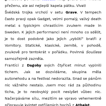
přeženu, ale asi nejlepší kapela pátku. Vivat!
Švédská trojka vrcholí v setu
Grave
. V tempech
často pravý opak Gadget, velmi pomalý, valivý death
metal s typickým chrastícím zvukem made in
Sweden. K jejich performanci není mnoho co sdělit,
je to dost podobné jako jejich „vyblití“ bratři z
Vomitory. Statické, klasické, zemité, v pohodě,
zvukově pro tentokrát v pořádku. Povinná
Soulless
samozřejmě zazněla.
Frantíci z
Dagoby
svých čtyřicet minut vyplnili
tichem. Jak se dozvídáme, skupina měla
autonehodu a na festival nedorazila. Snad se pánům
nic vážného nestalo. Jsem moc rád za půlhodinu
ticha, je to neobvyklý pocit neslyšet vůbec nic.
Načerpáváme sílu, mezitím se vpravo vehementně
připravuje kvintet ostřílených hochů z
Atheist
.