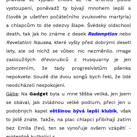
vystoupení, poněvadž ty bývají mnohem lepší a
člověk je ušetřen počátečního zvukového martýria)
a chlapcům to dle odezvy šlape. Švédský oldschool
death, tak jak ho známe z desek
Redemption
nebo
Revelation Nausea
, které vyšly před dobrými deseti
lety, ale od nichž se vůbec nic nezměnilo. Image
zasloužilých dřevorubců z Husquarny je jen
potvrzením, že tady progresivistům pšenka
nepokvete. Soudě dle dvou songů bych řekl, že lidé
neodcházeli nespokojeni.
Gába
: Na
Gadget
byla u mne těšba veliká, jen jsem
se obával, jak zvládnou velké podium, přeci jen u
podobných kapel
většinou bývá lepší klubík
, však
to jistě znáte. Takže, na plac chlapci přibíhají zatím
bez Emila (řev), ten se vynořuje ovšem vzápětí -
evidentně kulhající s