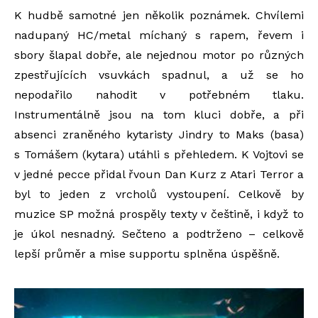
K hudbě samotné jen několik poznámek. Chvílemi
nadupaný HC/metal míchaný s rapem, řevem i
sbory šlapal dobře, ale nejednou motor po různých
zpestřujících vsuvkách spadnul, a už se ho
nepodařilo nahodit v potřebném tlaku.
Instrumentálně jsou na tom kluci dobře, a při
absenci zraněného kytaristy Jindry to Maks (basa)
s Tomášem (kytara) utáhli s přehledem. K Vojtovi se
v jedné pecce přidal řvoun Dan Kurz z Atari Terror a
byl to jeden z vrcholů vystoupení. Celkově by
muzice SP možná prospěly texty v češtině, i když to
je úkol nesnadný. Sečteno a podtrženo – celkově
lepší průměr a mise supportu splněna úspěšně.