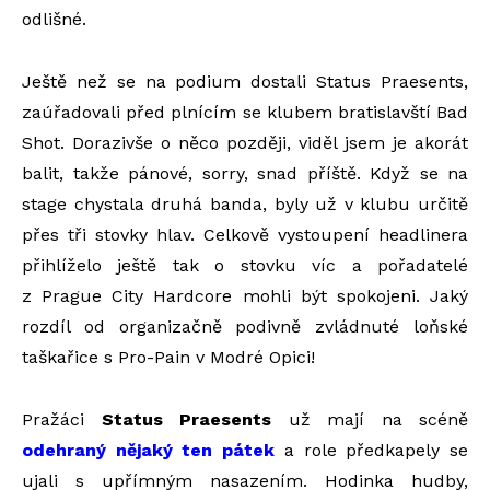
odlišné.
Ještě než se na podium dostali Status Praesents,
zaúřadovali před plnícím se klubem bratislavští Bad
Shot. Dorazivše o něco později, viděl jsem je akorát
balit, takže pánové, sorry, snad příště. Když se na
stage chystala druhá banda, byly už v klubu určitě
přes tři stovky hlav. Celkově vystoupení headlinera
přihlíželo ještě tak o stovku víc a pořadatelé
z Prague City Hardcore mohli být spokojeni. Jaký
rozdíl od organizačně podivně zvládnuté loňské
taškařice s Pro-Pain v Modré Opici!
Pražáci
Status Praesents
už mají na scéně
odehraný nějaký ten pátek
a role předkapely se
ujali s upřímným nasazením. Hodinka hudby,