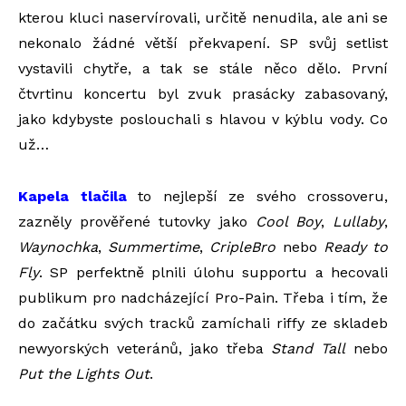
kterou kluci naservírovali, určitě nenudila, ale ani se
nekonalo žádné větší překvapení. SP svůj setlist
vystavili chytře, a tak se stále něco dělo. První
čtvrtinu koncertu byl zvuk prasácky zabasovaný,
jako kdybyste poslouchali s hlavou v kýblu vody. Co
už…
Kapela tlačila
to nejlepší ze svého crossoveru,
zazněly prověřené tutovky jako
Cool Boy
,
Lullaby
,
Waynochka
,
Summertime
,
CripleBro
nebo
Ready to
Fly
. SP perfektně plnili úlohu supportu a hecovali
publikum pro nadcházející Pro-Pain. Třeba i tím, že
do začátku svých tracků zamíchali riffy ze skladeb
newyorských veteránů, jako třeba
Stand Tall
nebo
Put the Lights Out
.