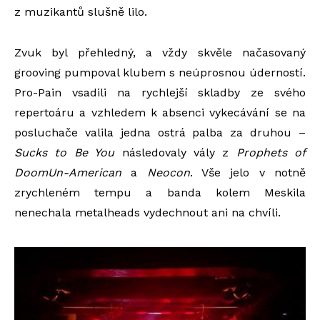
z muzikantů slušně lilo.
Zvuk byl přehledný, a vždy skvěle načasovaný
grooving pumpoval klubem s neúprosnou úderností.
Pro-Pain vsadili na rychlejší skladby ze svého
repertoáru a vzhledem k absenci vykecávání se na
posluchače valila jedna ostrá palba za druhou –
Sucks to Be You
následovaly vály z
Prophets of
Doom
Un-American
a
Neocon
. Vše jelo v notně
zrychleném tempu a banda kolem Meskila
nenechala metalheads vydechnout ani na chvíli.