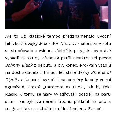
Ale to už klasické tempo předznamenalo úvodní
hitovku z dvojky
Make War Not Love
, šílenství v kotli
se stupňovalo a všichni včetně kapely jako by právě
vypadli ze sauny. Přídavek patřil nestárnoucí pecce
Johnny Black
z debutu a byl konec. Pro-Pain vsadili
na dost skladeb z třináct let staré desky
Shreds of
Dignity
a koncert vyzněl i na poměry kapely velmi
agresivně. Prostě „Hardcore as Fuck“, jak by řekl
klasik. K tomu se Gary vyjadřoval i později na baru
s tím, že bylo záměrem trochu přitlačit na pilu a
reagovat tak na aktuální události nejen v Evropě.