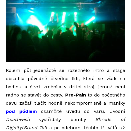
Kolem půl jedenácté se rozeznělo intro a stage
obsadila původně čtveřice lidí, která se však na
hodinu a čtvrt změnila v drtící stroj, jemuž není
radno se stavět do cesty.
Pro-Pain
to do početného
davu začali tlačit hodně nekompromisně a maníky
pod pódiem
okamžitě uvedli do varu. Úvodní
Deathwish
vystřídaly bomby
Shreds of
Dignity
/
Stand Tall
a po odehrání těchto tří válů už