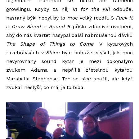
legendární frontman se nebál ani řádného
growlingu. Kdyby za něj
In for the Kill
odbučel
nasraný býk, nebyl by to moc velký rozdíl. S
Fuck It
a
Draw Blood
z
Round 6
přišlo zdánlivé uvolnění,
aby do nás kvartet nasypal další nabroušenou dávku
The Shape of Things to Come
. V kytarových
rozehrávkách v
Shine
bylo bohužel slyšet, jak moc
nevyrovnaný sound kytar je mezi dokonalým
zvukem Adama a nepříliš zřetelnou kytarou
Marshalla Stephense. Ten se sice snažil, ale když
zvukař neslyší, co má, je to bída.