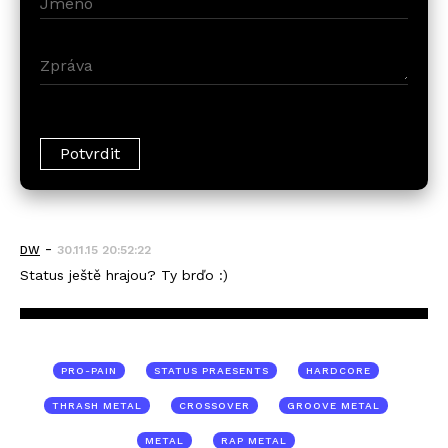
-
DW
30.11.15 20:52:22
Status ještě hrajou? Ty brďo :)
PRO-PAIN
STATUS PRAESENTS
HARDCORE
THRASH METAL
CROSSOVER
GROOVE METAL
METAL
RAP METAL