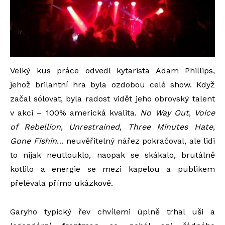
Velký kus práce odvedl kytarista Adam Phillips,
jehož brilantní hra byla ozdobou celé show. Když
začal sólovat, byla radost vidět jeho obrovský talent
v akci – 100% americká kvalita.
No Way Out
,
Voice
of Rebellion
,
Unrestrained
,
Three Minutes Hate
,
Gone Fishin
… neuvěřitelný nářez pokračoval, ale lidi
to nijak neutlouklo, naopak se skákalo, brutálně
kotlilo a energie se mezi kapelou a publikem
přelévala přímo ukázkově.
Garyho typický řev chvílemi úplně trhal uši a