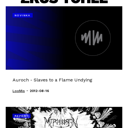
NOVINKA
Auroch - Slaves to a Flame Undying
-
LooMis
2012-08-16
REPORT