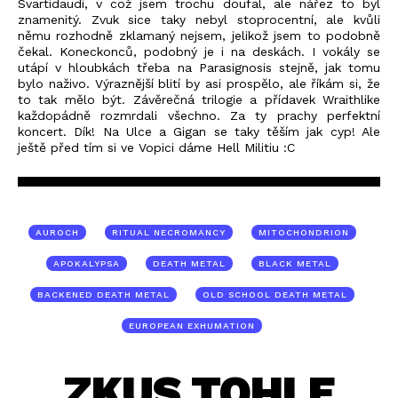
Svartidaudi, v což jsem trochu doufal, ale nářez to byl
znamenitý. Zvuk sice taky nebyl stoprocentní, ale kvůli
němu rozhodně zklamaný nejsem, jelikož jsem to podobně
čekal. Koneckonců, podobný je i na deskách. I vokály se
utápí v hloubkách třeba na Parasignosis stejně, jak tomu
bylo naživo. Výraznější blití by asi prospělo, ale říkám si, že
to tak mělo být. Závěrečná trilogie a přídavek Wraithlike
každopádně rozmrdali všechno. Za ty prachy perfektní
koncert. Dík! Na Ulce a Gigan se taky těším jak cyp! Ale
ještě před tím si ve Vopici dáme Hell Militiu :C
AUROCH
RITUAL NECROMANCY
MITOCHONDRION
APOKALYPSA
DEATH METAL
BLACK METAL
BACKENED DEATH METAL
OLD SCHOOL DEATH METAL
EUROPEAN EXHUMATION
ZKUS TOHLE