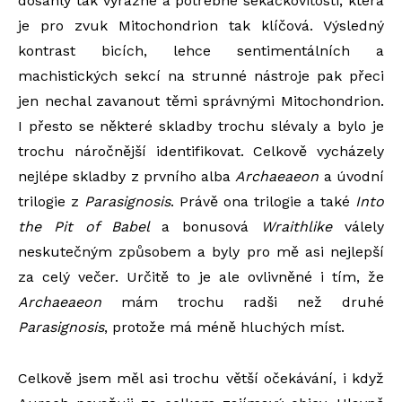
dosáhly tak výrazné a potřebné sekačkovitosti, která
je pro zvuk Mitochondrion tak klíčová. Výsledný
kontrast bicích, lehce sentimentálních a
machistických sekcí na strunné nástroje pak přeci
jen nechal zavanout těmi správnými Mitochondrion.
I přesto se některé skladby trochu slévaly a bylo je
trochu náročnější identifikovat. Celkově vycházely
nejlépe skladby z prvního alba
Archaeaeon
a úvodní
trilogie z
Parasignosis
. Právě ona trilogie a také
Into
the Pit of Babel
a bonusová
Wraithlike
válely
neskutečným způsobem a byly pro mě asi nejlepší
za celý večer. Určitě to je ale ovlivněné i tím, že
Archaeaeon
mám trochu radši než druhé
Parasignosis
, protože má méně hluchých míst.
Celkově jsem měl asi trochu větší očekávání, i když