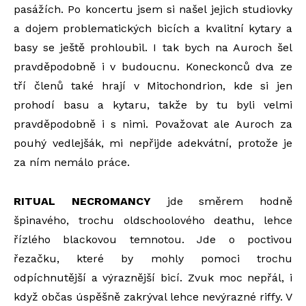
pasážích. Po koncertu jsem si našel jejich studiovky
a dojem problematických bicích a kvalitní kytary a
basy se ještě prohloubil. I tak bych na Auroch šel
pravděpodobně i v budoucnu. Koneckonců dva ze
tří členů také hrají v Mitochondrion, kde si jen
prohodí basu a kytaru, takže by tu byli velmi
pravděpodobně i s nimi. Považovat ale Auroch za
pouhý vedlejšák, mi nepřijde adekvátní, protože je
za ním nemálo práce.
RITUAL NECROMANCY
jde směrem hodně
špinavého, trochu oldschoolového deathu, lehce
řízlého blackovou temnotou. Jde o poctivou
řezačku, které by mohly pomoci trochu
odpíchnutější a výraznější bicí. Zvuk moc nepřál, i
když občas úspěšně zakrýval lehce nevýrazné riffy. V