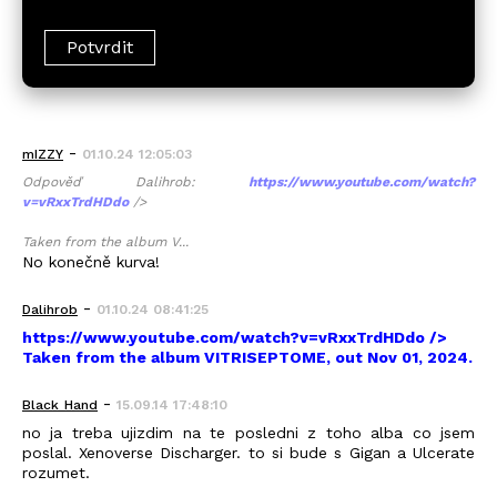
-
mIZZY
01.10.24 12:05:03
Odpověď Dalihrob:
https://www.youtube.com/watch?
v=vRxxTrdHDdo
/>
Taken from the album V...
No konečně kurva!
-
Dalihrob
01.10.24 08:41:25
https://www.youtube.com/watch?v=vRxxTrdHDdo
/>
Taken from the album VITRISEPTOME, out Nov 01, 2024.
-
Black_Hand
15.09.14 17:48:10
no ja treba ujizdim na te posledni z toho alba co jsem
poslal. Xenoverse Discharger. to si bude s Gigan a Ulcerate
rozumet.