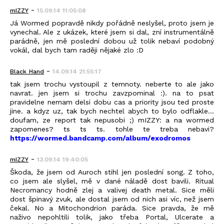
-
mIZZY
15.09.14 11:05:08
Já Wormed popravdě nikdy pořádně neslyšel, proto jsem je
vynechal. Ale z ukázek, které jsem si dal, zní instrumentálně
parádně, jen mě poslední dobou už tolik nebaví podobný
vokál, dal bych tam raději nějaké zlo :D
-
Black_Hand
14.09.14 21:55:17
tak jsem trochu vystoupil z temnoty. neberte to ale jako
navrat. jen jsem si trochu zavzpominal :). na to psat
pravidelne nemam delsi dobu cas a priority jsou ted proste
jine. a kdyz uz, tak bych nechtel abych to bylo odflakle...
doufam, ze report tak nepusobi ;) mIZZY: a na wormed
zapomenes? ts ts ts. tohle te treba nebavi?
https://wormed.bandcamp.com/album/exodromos
-
mIZZY
13.09.14 19:40:05
Škoda, že jsem od Auroch stihl jen poslední song. Z toho,
co jsem ale slyšel, mě v dané náladě dost bavili. Ritual
Necromancy hodně zlej a valivej death metal. Sice měli
dost špinavý zvuk, ale dostal jsem od nich asi víc, než jsem
čekal. No a Mitochondrion paráda. Sice pravda, že mě
naživo nepohltili tolik, jako třeba Portal, Ulcerate a