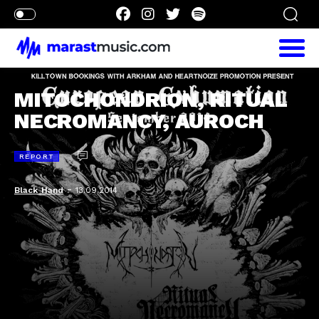
MITOCHONDRION, RITUAL
NECROMANCY, AUROCH
REPORT
-
Black_Hand
13.09.2014