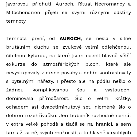
javorovou příchutí. Auroch, Ritual Necromancy a
Mitochondrion přijeli se svými různými odstíny
temnoty.
Temnota první, od
AUROCH
, se nesla v silně
brutálním duchu se zvukově velmi odlehčenou,
čitelnou kytarou, na které jsem ocenil hlavně větší
exkurze do atmosférických ploch, které ale
nevystupovaly z drsné povahy a dobře kontrastovaly
s bytelnými nářezy. I přesto ale na pódiu nešlo o
žádnou komplikovanou šou a vystoupení
dominovala přímočarost. Šlo o velmi krátký,
odhadem asi dvacetiminutový set, nicméně šlo o
dobrou rozehřívačku. Jen bubeník rozhodně nehrál
v extra velké pohodě a tlačil se na hranici, a sem
tam až za ně, svých možností, a to hlavně v rychlých