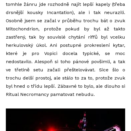
tomhle žánru jde rozhodně najít lepší kapely (třeba
drsnější kousky Incantation), ale i tak neurazili.
Osobně jsem se začal v průběhu trochu bát o zvuk
Mitochondrion, protože pokud by byl až takto
zastřený, tak by souvislé chytání riffů byl vcelku
herkulovský úkol. Ani postupné prokreslení kytar,
které je pro Vopici docela typické, se moc
nedostavilo. Alespoň si toho pánové povšimli, a tak
ve třetině setu začali přeštelovávat. Sice šlo o
trochu delší prostoj, ale stálo to za to, protože zvuk
byl hned o třídu lepší. Zábavné to bylo, ale dlouho si
Ritual Necromancy pamatovat nebudu.