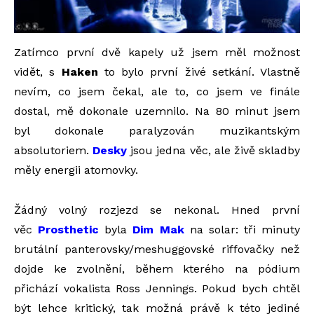
Zatímco první dvě kapely už jsem měl možnost
vidět, s
Haken
to bylo první živé setkání. Vlastně
nevím, co jsem čekal, ale to, co jsem ve finále
dostal, mě dokonale uzemnilo. Na 80 minut jsem
byl dokonale paralyzován muzikantským
absolutoriem.
Desky
jsou jedna věc, ale živě skladby
měly energii atomovky.
Žádný volný rozjezd se nekonal. Hned první
věc
Prosthetic
byla
Dim Mak
na solar: tři minuty
brutální panterovsky/meshuggovské riffovačky než
dojde ke zvolnění, během kterého na pódium
přichází vokalista Ross Jennings. Pokud bych chtěl
být lehce kritický, tak možná právě k této jediné