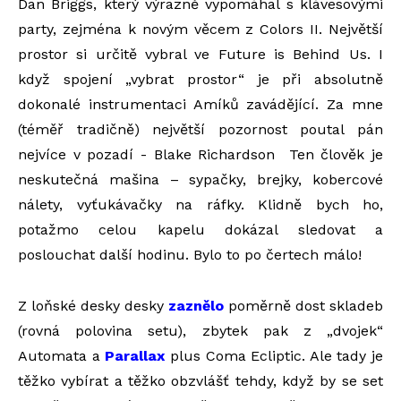
Dan Briggs, který výrazně vypomáhal s klávesovými
party, zejména k novým věcem z Colors II. Největší
prostor si určitě vybral ve Future is Behind Us. I
když spojení „vybrat prostor“ je při absolutně
dokonalé instrumentaci Amíků zavádějící. Za mne
(téměř tradičně) největší pozornost poutal pán
nejvíce v pozadí - Blake Richardson Ten člověk je
neskutečná mašina – sypačky, brejky, kobercové
nálety, vyťukávačky na ráfky. Klidně bych ho,
potažmo celou kapelu dokázal sledovat a
poslouchat další hodinu. Bylo to po čertech málo!
Z loňské desky desky
zaznělo
poměrně dost skladeb
(rovná polovina setu), zbytek pak z „dvojek“
Automata a
Parallax
plus Coma Ecliptic. Ale tady je
těžko vybírat a těžko obzvlášť tehdy, když by se set