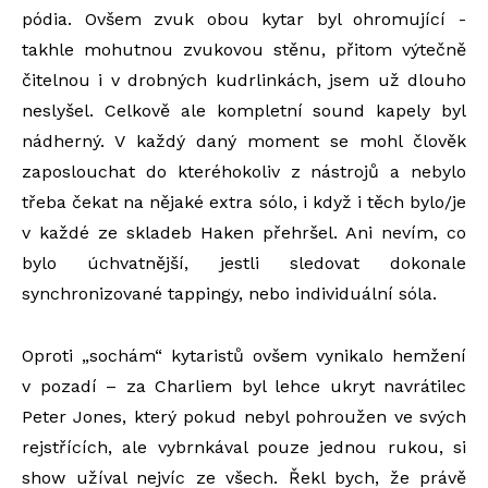
pódia. Ovšem zvuk obou kytar byl ohromující -
takhle mohutnou zvukovou stěnu, přitom výtečně
čitelnou i v drobných kudrlinkách, jsem už dlouho
neslyšel. Celkově ale kompletní sound kapely byl
nádherný. V každý daný moment se mohl člověk
zaposlouchat do kteréhokoliv z nástrojů a nebylo
třeba čekat na nějaké extra sólo, i když i těch bylo/je
v každé ze skladeb Haken přehršel. Ani nevím, co
bylo úchvatnější, jestli sledovat dokonale
synchronizované tappingy, nebo individuální sóla.
Oproti „sochám“ kytaristů ovšem vynikalo hemžení
v pozadí – za Charliem byl lehce ukryt navrátilec
Peter Jones, který pokud nebyl pohroužen ve svých
rejstřících, ale vybrnkával pouze jednou rukou, si
show užíval nejvíc ze všech. Řekl bych, že právě