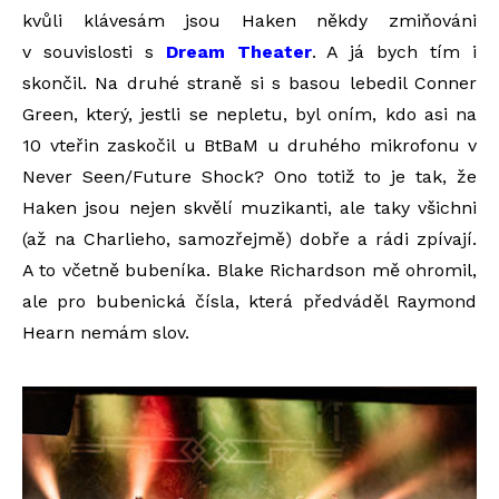
kvůli klávesám jsou Haken někdy zmiňováni
v souvislosti s
Dream Theater
. A já bych tím i
skončil. Na druhé straně si s basou lebedil Conner
Green, který, jestli se nepletu, byl oním, kdo asi na
10 vteřin zaskočil u BtBaM u druhého mikrofonu v
Never Seen/Future Shock? Ono totiž to je tak, že
Haken jsou nejen skvělí muzikanti, ale taky všichni
(až na Charlieho, samozřejmě) dobře a rádi zpívají.
A to včetně bubeníka. Blake Richardson mě ohromil,
ale pro bubenická čísla, která předváděl Raymond
Hearn nemám slov.