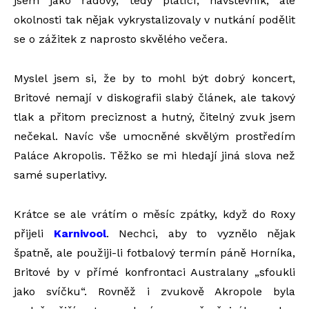
jsem jako řadový, tedy platící, návštěvník, ale
okolnosti tak nějak vykrystalizovaly v nutkání podělit
se o zážitek z naprosto skvělého večera.
Myslel jsem si, že by to mohl být dobrý koncert,
Britové nemají v diskografii slabý článek, ale takový
tlak a přitom preciznost a hutný, čitelný zvuk jsem
nečekal. Navíc vše umocněné skvělým prostředím
Paláce Akropolis. Těžko se mi hledají jiná slova než
samé superlativy.
Krátce se ale vrátím o měsíc zpátky, když do Roxy
přijeli
Karnivool
. Nechci, aby to vyznělo nějak
špatně, ale použiji-li fotbalový termín páně Horníka,
Britové by v přímé konfrontaci Australany „sfoukli
jako svíčku“. Rovněž i zvukově Akropole byla