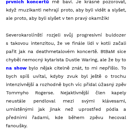
prvních koncertů
mě baví. Je krásné pozorovat,
když muzikanti nehrají proto, aby byli vidět a slyšet,
ale proto, aby byli slyšet v ten pravý okamžik!
Severokarolínští rozjeli svůj progresivní buldozer
s takovou intenzitou, že ve finále lidi v kotli začali
pařit jak na deathmetalovém koncertě. BtBaM sice
chyběl nemocný kytarista Dustie Waring, ale že by to
na show
bylo nějak citelně znát, to mi nepřišlo. To
bych spíš uvítal, kdyby zvuk byl ještě o trochu
intenzivnější a rozhodně bych víc přidal úžasný zpěv
Tommyho Rogerse. Nejaktivnější člen kapely
neustále pendloval mezi svými klávesami,
umístěnými jak jinak než uprostřed pódia a
předními řadami, kde během zpěvu hecoval
fanoušky.