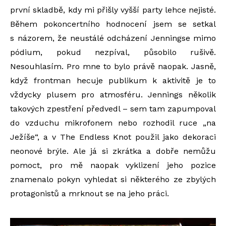
první skladbě, kdy mi přišly vyšší party lehce nejisté.
Během pokoncertního hodnocení jsem se setkal
s názorem, že neustálé odcházení Jenningse mimo
pódium, pokud nezpíval, působilo rušivě.
Nesouhlasím. Pro mne to bylo právě naopak. Jasně,
když frontman hecuje publikum k aktivitě je to
vždycky plusem pro atmosféru. Jennings několik
takových zpestření předvedl – sem tam zapumpoval
do vzduchu mikrofonem nebo rozhodil ruce „na
Ježíše“, a v The Endless Knot použil jako dekoraci
neonové brýle. Ale já si zkrátka a dobře nemůžu
pomoct, pro mě naopak vyklizení jeho pozice
znamenalo pokyn vyhledat si některého ze zbylých
protagonistů a mrknout se na jeho práci.