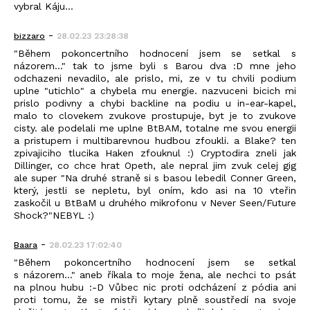
vybral Káju...
-
bizzaro
28.02.23 23:28:38
"Během pokoncertního hodnocení jsem se setkal s
názorem..." tak to jsme byli s Barou dva :D mne jeho
odchazeni nevadilo, ale prislo, mi, ze v tu chvili podium
uplne "utichlo" a chybela mu energie. nazvuceni bicich mi
prislo podivny a chybi backline na podiu u in-ear-kapel,
malo to clovekem zvukove prostupuje, byt je to zvukove
cisty. ale podelali me uplne BtBAM, totalne me svou energii
a pristupem i multibarevnou hudbou zfoukli. a Blake? ten
zpivajiciho tlucika Haken zfouknul :) Cryptodira zneli jak
Dillinger, co chce hrat Opeth, ale nepral jim zvuk celej gig
ale super "Na druhé straně si s basou lebedil Conner Green,
který, jestli se nepletu, byl oním, kdo asi na 10 vteřin
zaskočil u BtBaM u druhého mikrofonu v Never Seen/Future
Shock?"NEBYL :)
-
Baara
28.02.23 17:02:40
"Během pokoncertního hodnocení jsem se setkal
s názorem..." aneb říkala to moje žena, ale nechci to psát
na plnou hubu :-D Vůbec nic proti odcházení z pódia ani
proti tomu, že se mistři kytary plně soustředí na svoje