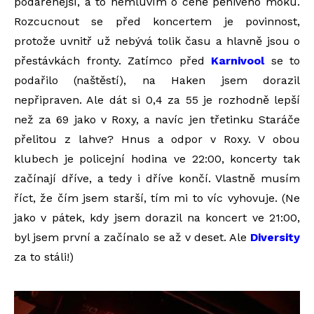
podařenější, a to nemluvím o ceně pěnivého moku.
Rozcucnout se před koncertem je povinnost,
protože uvnitř už nebývá tolik času a hlavně jsou o
přestávkách fronty. Zatímco před
Karnivool
se to
podařilo (naštěstí), na Haken jsem dorazil
nepřipraven. Ale dát si 0,4 za 55 je rozhodně lepší
než za 69 jako v Roxy, a navíc jen třetinku Staráče
přelitou z lahve? Hnus a odpor v Roxy. V obou
klubech je policejní hodina ve 22:00, koncerty tak
začínají dříve, a tedy i dříve končí. Vlastně musím
říct, že čím jsem starší, tím mi to víc vyhovuje. (Ne
jako v pátek, kdy jsem dorazil na koncert ve 21:00,
byl jsem první a začínalo se až v deset. Ale
Diversity
za to stáli!)