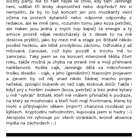
složitý party. Ale to fakt nejde ve chvíli, kdy tam Jennings
není, udělat tři kroky doprostřed nebo dopředu? Ani si
nemyslím, že by to byl koncert jen pro muzikanty visící
očima na prstech kytaristů nebo odporné odporníky z
redakce, ale ke mně (ano, rozumím tomu jako koza petrželi,
ale Haken jsou jedna z mých top kapel) ta energie a ty
emoce prostě nějak nedocházely (a z desek to na mě
doslova prýští!), jako by mezi mě a stage po BtBaM někdo
pověsil hezkou, ale blbě prodyšnou záclonu. Odfoukla ji až
milovaná Carousel, což bylo pozdě a trochu mě to
zamrzelo. Taky jsem se na koncert intenzivně těšila čtvrt
roku, takže možná je chyba na straně mé a mojí přehnané
natěšenosti. Košile cajk, Jennings dělá za mikrofonem
trošku divadlo - cajk, s jeho (geniálním!) hlasovým projevem
a zjevem by od něj snad nikdo žádnej macho projev
nečekal, zpívající bubeník víc než cajk, klobouk dolů! Takže i
když prý s horším zvukem (koza, petržel) a bez jedné kytary
u mě "vyhráli" BtBaM, kteří mě málem přimáčkli k podlaze,
na který se moshovalo a kteří holt mají frontmana, kterej by
mohl s přibývajícím věkem (mým?) charizma rozdávat po
kýblech. Kryptodíru nehodnotím, kupovala jsem si hadry :-)
Akropolis mi vyhovuje po všech stránkách, kromě absence
mýdla na záchodech :-)