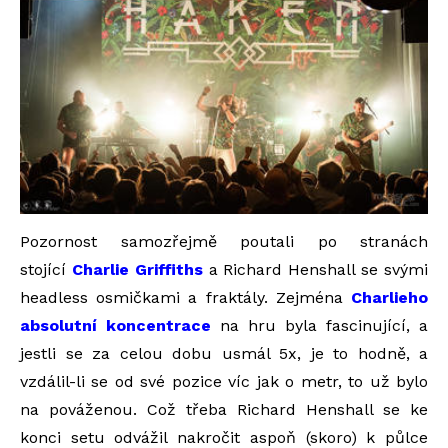
Pozornost samozřejmě poutali po stranách
stojící
Charlie Griffiths
a Richard Henshall se svými
headless osmičkami a fraktály. Zejména
Charlieho
absolutní koncentrace
na hru byla fascinující, a
jestli se za celou dobu usmál 5x, je to hodně, a
vzdálil-li se od své pozice víc jak o metr, to už bylo
na pováženou. Což třeba Richard Henshall se ke
konci setu odvážil nakročit aspoň (skoro) k půlce