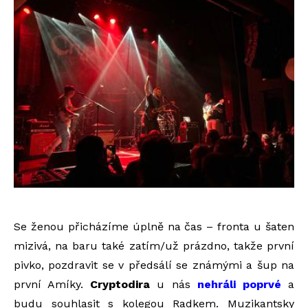
Se ženou přicházíme úplně na čas – fronta u šaten
mizivá, na baru také zatím/už prázdno, takže první
pivko, pozdravit se v předsálí se známými a šup na
první Amíky.
Cryptodira
u nás
nehráli poprvé
a
budu souhlasit s kolegou Radkem. Muzikantsky