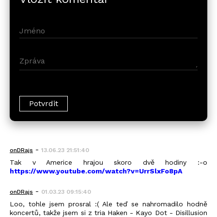
-
onDRajs
13.06.23 21:51:40
Tak v Americe hrajou skoro dvě hodiny :-o
https://www.youtube.com/watch?v=UrrSlxFo8pA
-
onDRajs
01.03.23 09:15:40
Loo, tohle jsem prosral :( Ale teď se nahromadilo hodně
koncertů, takže jsem si z tria Haken - Kayo Dot - Disillusion