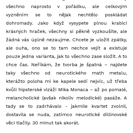
všechno naprosto v pořádku, ale celkovým
vyzněním se to nějak nechtělo poskládat
dohromady. Jako když vysypete plnou krabici
krásných hraček, všechny si pěkně vyzkoušíte, ale
žádná vás úplně nezaujme. Chcete je uložit zpátky,
ale ouha, ono se to tam nechce vejít a existuje
pouze jedna varianta, jak to všechno zase složit. A to
chce čas. Neříkám, že tvorba je špatná – najdete
taky všechno od neurotického math metalu,
kterážto poloha mi ke kapele sedí nejvíc, už třeba
kvůli hipsterské vizáži Mika Monaca – až po pomalé,
melancholické (avšak nikoliv melodické) pasáže. A
tady se to zadrhávalo - jakmile kvartet zvolnil,
dostavila se nuda, zatímco neurotické dillinovské
věci tlačily. 30 minut tak akorát.