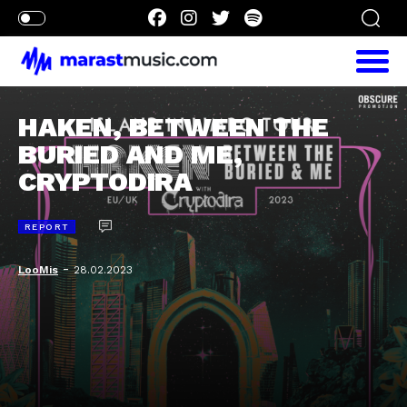
HAKEN, BETWEEN THE
BURIED AND ME,
CRYPTODIRA
REPORT
-
LooMis
28.02.2023