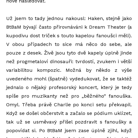
nové následovat.
Už jsem to tady jednou nakousl: Haken, stejně jako
BtBaM bývají často přirovnáváni k Dream Theater (a
kupodivu dost triček s touto kapelou fanoušci měli).
V obou případech to sice má něco do sebe, ale
pouze z desek. Živě jsou tyto dvě kapely úplně jinde
než progmetaloví dinosauři: tvrdostí, zvukem i větší
variabilitou kompozic. Možná by někdo z výše
uvedeného mohl (špatně) vydedukovat, že se taktéž
jednalo o nějaký profesorský koncert, který je tedy
spíše pro muzikanty než pro „běžného“ fanouška.
Omyl. Třeba právě Charlie po konci setu překvapil.
Když se došel občerstvit a začalo se pódium uklízet,
tak už se usměvavý přišel pozdravit s fanoušky a
popovídat si. Po BtBaM jsem zase úplně zjihl, když