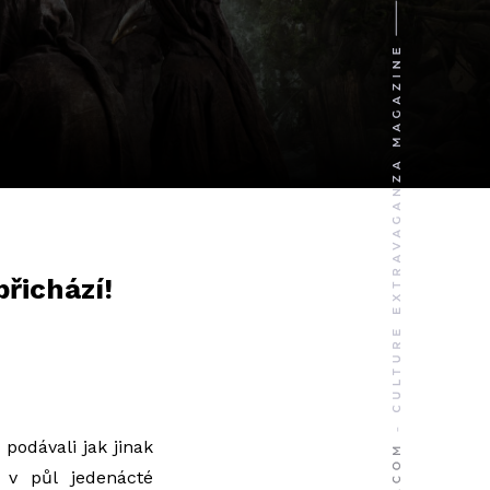
přichází!
 podávali jak jinak
 v půl jedenácté