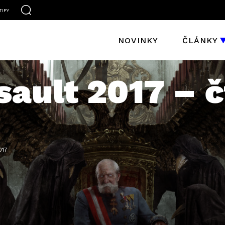
TIFY
NOVINKY
ČLÁNKY
sault 2017 – 
017