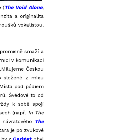
 (
The Void Alone
,
enzita a originalita
oušků vokalistou,
mpromisně smaží a
rníci v komunikaci
: „Milujeme Českou
o složené z mixu
. Místa pod pódiem
rů. Švédové to od
ždy k sobě spojí
usech (např.
In The
o návratového
The
tara je po zvukové
ž by z
Gadget
zbyl