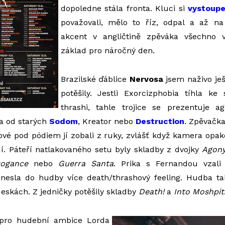
dopoledne stála fronta. Kluci si
vystoupe
považovali, mělo to říz, odpal a až n
akcent v angličtině zpěváka všechno 
základ pro náročný den.
Brazilské ďáblice
Nervosa
jsem naživo ješ
potěšily. Jestli Exorcizphobia tíhla ke
thrashi, tahle trojice se prezentuje ag
a od starých
Sodom
, Kreator nebo
Destruction
. Zpěvačka
nové pod pódiem jí zobali z ruky, zvlášť když kamera opako
í. Páteří natlakovaného setu byly skladby z dvojky
Agon
rogance
nebo
Guerra Santa
. Prika s Fernandou vzali
řinesla do hudby více death/thrashový feeling. Hudba ta
deskách. Z jedničky potěšily skladby
Death!
a
Into Moshpit
pro hudební ambice Lorda