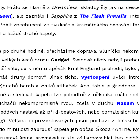
ly. Hrálo se hlavně z
Dreamless
, skladby šly jak na desce
ueen
), ale zaznělo i
Sapphire
z
The Flesh Prevails
. Int
přebít znechucení ze zvukaře a kramářského hecování fan
 u každé druhé kapely.
ce po druhé hodině, přecházíme doprava. Sluníčko neko
z velkých keců hrnou
Gadget
. Švédové nikdy nebyli přebo
lší věta, co k němu zpěvák Emil Englund prohodil, bylo
 náš druhý domov.“ Jinak ticho.
Vystoupení
uvádí intr
výbuchů bomb a zvuků stíhaček. Ano, tohle je grindcore
dně a sledovat kapelu lze pohodlně z několika málo met
luchačů nekompromisně rvou, zcela v duchu
Nasum
v
 oddych nastává až při d-beatových, nebo pomalejších k
ng
). Většina odprezentovaných písní pochází z loňskéh
 do minulosti zabrousí kapela jen občas. Škoda? Ani ne. Ky
rustová špína, srovnávají to ale Williamovy bicí, bez nich