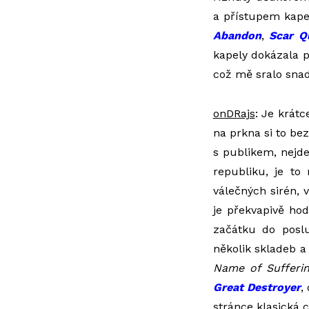
a přístupem kape
Abandon
,
Scar Q
kapely dokázala 
což mě sralo snad
onDRajs
: Je krát
na prkna si to be
s publikem, nejde
republiku, je to
válečných sirén, 
je překvapivě ho
začátku do pos
několik skladeb a
Name of Sufferi
Great Destroyer
,
stránce klasická c