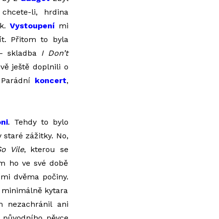
chcete-li, hrdina
ek.
Vystoupení
mi
t. Přitom to byla
 skladba
I Don’t
vě ještě doplnili o
. Parádní
koncert
,
ni
. Tehdy to bylo
staré zážitky. No,
o Vile
, kterou se
em ho ve své době
ími dvěma počiny.
, minimálně kytara
m nezachránil ani
hy původního pěvce