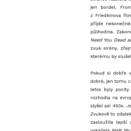
jen bordel. Fr
z Friedkinova fi
přijde nekonečné
půlhodina. Zako
Need You Dead a
zvuk sirény, zře
kterému by slušel
Pokud si dobře
dobré, jen tomu c
letos byly pocit
rozhodla na evro
slyšel asi 493x.
Zvukově to zdalek
zasloužila lepší
vokalista Matt Mc