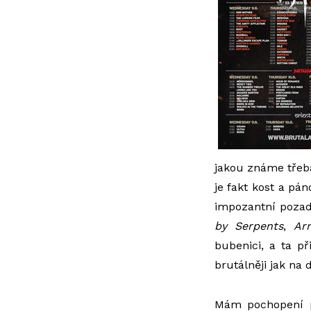
jakou známe třeb
je fakt kost a pá
impozantní pozad
by Serpents
,
Ar
bubenici, a ta p
brutálněji jak na 
Mám pochopení 