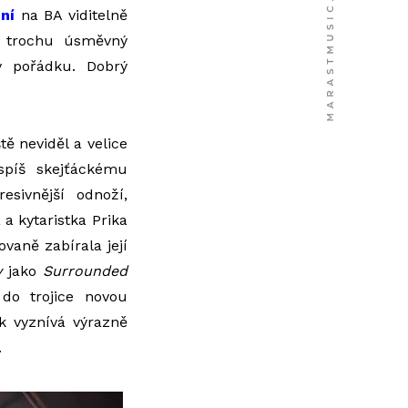
ní
na BA viditelně
a trochu úsměvný
v pořádku. Dobrý
tě neviděl a velice
 spíš skejťáckému
resivnější odnoží,
 a kytaristka Prika
vaně zabírala její
y
jako
Surrounded
 do trojice novou
k vyznívá výrazně
.