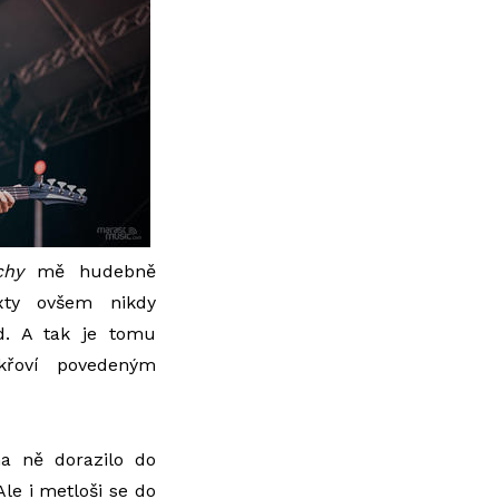
chy
mě hudebně
exty ovšem nikdy
ed. A tak je tomu
křoví povedeným
na ně dorazilo do
le i metloši se do