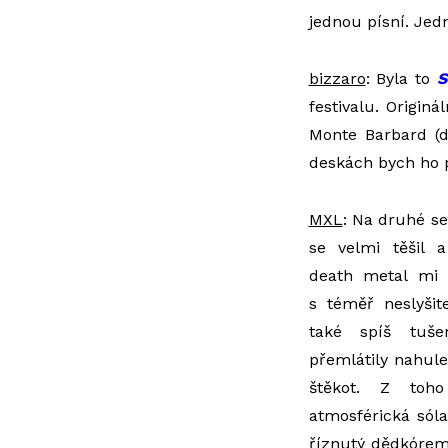
jednou písní. Jedn
bizzaro
: Byla to
S
festivalu. Origin
Monte Barbard (
deskách bych ho pr
MXL
: Na druhé s
se velmi těšil a
death metal mi 
s téměř neslyšit
také spíš tuše
přemlátily nahule
štěkot. Z toho
atmosférická sól
říznutý dědkórem 