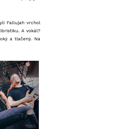
li Fallujah vrchol
bristiku. A vokál?
oký a tlačený. Na