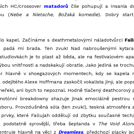
šich HC/crossover
matadorů
čile pohupují a Insania d
u (
Nebe a Nietsche
,
Božská komedie
). Dobrý sta
trio kapel. Začínáme s deathmetalovými náladotvůrci
Fal
, padá mi brada. Ten zvuk! Nad nabroušenými kytara
 studiovkách je to plast až běda, ale na festivalovém a
bou vnitřnosti a nadskakují obratle. Jako jediná se trochu
tor hlavně v shoegazových momentech, kdy se kapela n
 odejitého Alexe Hoffmana zaskočil vokalista jiný, ale po
neřekl, ani bych to nepoznal. Hodně tlačený deathcorový pr
notónní breakdowny shazuje jinak emociálně pestrou m
uboru. Provzdušněná sóla (ten zvuk!), teskná atmosféra a
 prvky, které Fallujah oddělují od zbytku současné tech
podstatně syrovější, třeba šeptanda v
The Void Alon
ntruje hlavně na věci z
Dreamless
, předchozí placky j