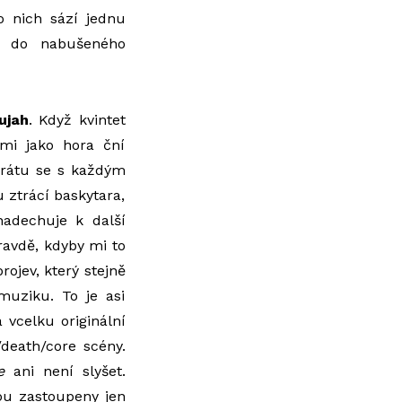
o nich sází jednu
rt do nabušeného
lujah
. Když kvintet
mi jako hora ční
parátu se s každým
 ztrácí baskytara,
adechuje k další
pravdě, kdyby mi to
ojev, který stejně
uziku. To je asi
 vcelku originální
/death/core scény.
e
ani není slyšet.
sou zastoupeny jen