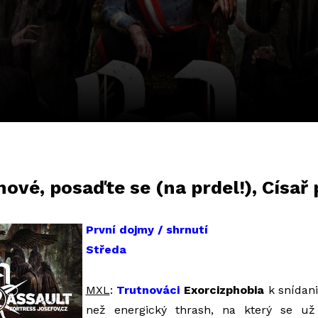
ové, posaďte se (na prdel!), Císař 
První dojmy / shrnutí
Středa
MXL
:
Trutnováci
Exorcizphobia
k snídani
než energický thrash, na který se už