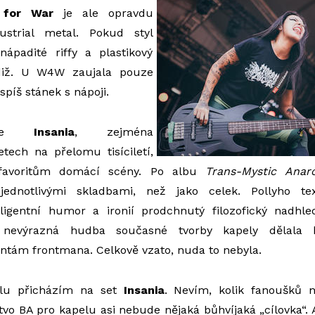
 for War
je ale opravdu
ustrial metal. Pokud styl
 nápadité riffy a plastikový
diž. U W4W zaujala pouze
 spíš stánek s nápoji.
, že
Insania
, zejména
tech na přelomu tisíciletí,
favoritům domácí scény. Po albu
Trans-Mystic Anar
 jednotlivými skladbami, než jako celek. Pollyho t
eligentní humor a ironií prodchnutý filozofický nadhl
 nevýrazná hudba současné tvorby kapely dělala 
ntám frontmana. Celkově vzato, nuda to nebyla.
álu přicházím na set
Insania
. Nevím, kolik fanoušků 
tvo BA pro kapelu asi nebude nějaká bůhvíjaká „cílovka“. A