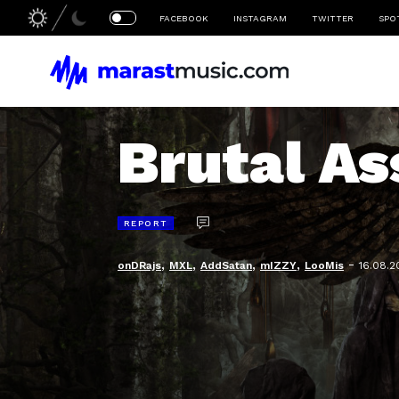
FACEBOOK
INSTAGRAM
TWITTER
SPO
Brutal As
REPORT
,
,
,
,
-
onDRajs
MXL
AddSatan
mIZZY
LooMis
16.08.2