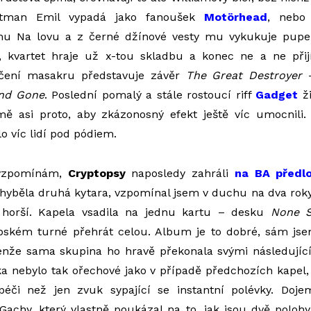
ontman Emil vypadá jako fanoušek
Motörhead
, nebo 
lmu Na lovu a z černé džínové vesty mu vykukuje pup
, kvartet hraje už x-tou skladbu a konec ne a ne přijí
nčení masakru představuje závěr
The Great Destroyer
–
nd Gone
. Poslední pomalý a stále rostoucí riff
Gadget
ži
jmě asi proto, aby zkázonosný efekt ještě víc umocnili
o víc lidí pod pódiem.
 vzpomínám,
Cryptopsy
naposledy zahráli
na BA předlo
hyběla druhá kytara, vzpomínal jsem v duchu na dva roky 
y horší. Kapela vsadila na jednu kartu – desku
None S
pském turné přehrát celou. Album je to dobré, sám js
 Jenže sama skupina ho hravě překonala svými následujíc
a nebylo tak ořechové jako v případě předchozích kapel
 péči než jen zvuk sypající se instantní polévky. Doje
Gachy, který vlastně poukázal na to, jak jsou dvě polo