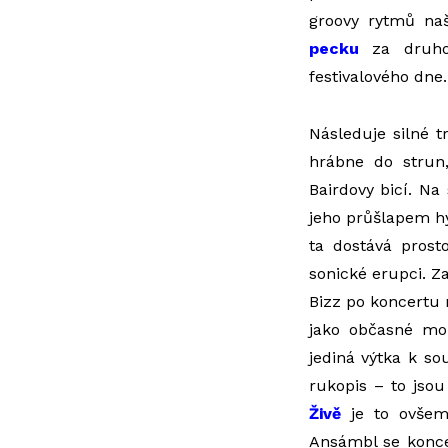
groovy rytmů na
pecku
za druho
festivalového dne.
Následuje silné 
hrábne do strun
Bairdovy bicí. Na
jeho průšlapem hý
ta dostává pros
sonické erupci. Za
Bizz po koncertu 
jako občasné mo
jediná výtka k so
rukopis – to jsou
Živě
je to ovšem 
Ansámbl se konce