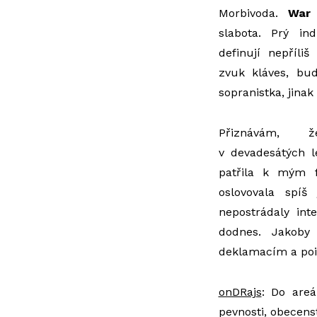
Morbivoda.
War
slabota. Prý ind
definují nepříliš
zvuk kláves, bu
sopranistka, jinak
Přiznávám
v devadesátých le
patřila k mým 
oslovovala spíš
nepostrádaly int
dodnes. Jakoby
deklamacím a poi
onDRajs
: Do are
pevnosti, obecens