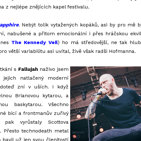
a z nejlépe znějících kapel festivalu.
apphire
. Nebýt tolik vytažených kopáků, asi by pro mě by
ální, nabušené a přitom emocionální i přes hráčskou ekvili
dnes
The Kennedy Veil
) ho má středovější, ne tak hlub
o větší variabilitu asi uvítal, živě však radši Hofmanna.
etkání s
Fallujah
naživo jsem
 jejich natlačený moderní
doteď zní v uších. I když
elnou Brianovou kytarou, a
nou baskytarou. Všechno
né bicí a frontmanův zuřivý
 pak vyrůstaly Scottova
a. Přesto technodeath metal
bavil už jen svou členitostí