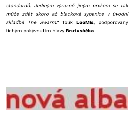
standardů. Jediným výrazně jiným prvkem se tak
může zdát skoro až blacková sypanice v úvodní
skladbě The Swarm.“
Tolik
LooMis
, podporovaný
tichým pokývnutím hlavy
Brutusáčka
.