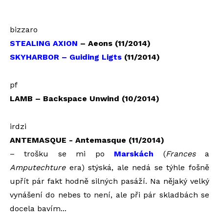
bizzaro
STEALING AXION
– Aeons (11/2014)
SKYHARBOR – Guiding Ligts
(11/2014)
pf
LAMB – Backspace Unwind (10/2014)
irdzi
ANTEMASQUE - Antemasque (11/2014)
– trošku se mi po
Marskách
(
Frances
a
Amputechture
era) stýská, ale nedá se týhle fošně
upřít pár fakt hodně silných pasáží. Na nějaký velký
vynášení do nebes to není, ale při pár skladbách se
docela bavím...