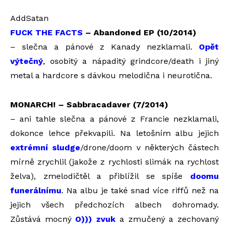
AddSatan
FUCK THE FACTS
– Abandoned EP (10/2014)
– slečna a pánové z Kanady nezklamali.
Opět
výtečný
, osobitý a nápaditý grindcore/death i jiný
metal a hardcore s dávkou melodična i neurotična.
MONARCH! – Sabbracadaver (7/2014)
– ani tahle slečna a pánové z Francie nezklamali,
dokonce lehce překvapili. Na letošním albu jejich
extrémní sludge
/drone/doom v některých částech
mírně zrychlil (jakože z rychlosti slimák na rychlost
želva), zmelodičtěl a přiblížil se spíše
doomu
funerálnímu
. Na albu je také snad více riffů než na
jejich všech předchozích albech dohromady.
Zůstává mocný
O))) zvuk
a zmučený a zechovaný