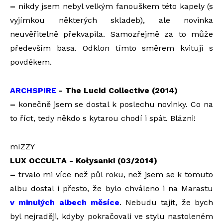
–
nikdy jsem nebyl velkým fanouškem této kapely (s
vyjímkou některých skladeb), ale novinka
neuvěřitelně překvapila. Samozřejmě za to může
především basa. Odklon tímto směrem kvituji s
povděkem.
ARCHSPIRE
- The Lucid Collective (2014)
–
konečně jsem se dostal k poslechu novinky. Co na
to říct, tedy někdo s kytarou chodí i spát. Blázni!
mIZZY
LUX OCCULTA - Kołysanki (03/2014)
–
trvalo mi více než půl roku, než jsem se k tomuto
albu dostal i přesto, že bylo chváleno i na Marastu
v minulých albech měsíce
. Nebudu tajit, že bych
byl nejraději, kdyby pokračovali ve stylu nastoleném