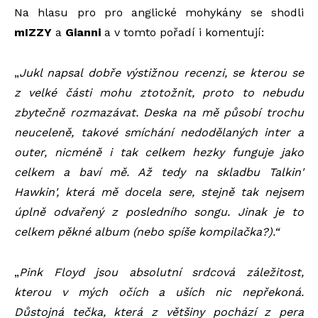
Na hlasu pro pro anglické mohykány se shodli
mIZZY
a
Gianni
a v tomto pořadí i komentují:
„
Jukl napsal dobře výstižnou recenzi, se kterou se
z velké části mohu ztotožnit, proto to nebudu
zbytečně rozmazávat. Deska na mě působí trochu
neuceleně, takové smíchání nedodělaných inter a
outer, nicméně i tak celkem hezky funguje jako
celkem a baví mě. Až tedy na skladbu Talkin'
Hawkin', která mě docela sere, stejně tak nejsem
úplně odvařený z posledního songu. Jinak je to
celkem pěkné album (nebo spíše kompilačka?).“
„
Pink Floyd jsou absolutní srdcová záležitost,
kterou v mých očích a uších nic nepřekoná.
Důstojná tečka, která z většiny pochází z pera