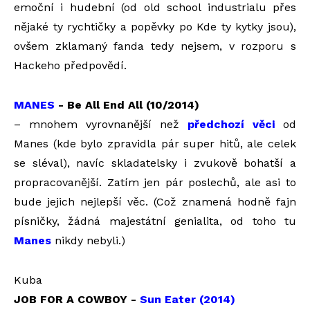
emoční i hudební (od old school industrialu přes
nějaké ty rychtičky a popěvky po Kde ty kytky jsou),
ovšem zklamaný fanda tedy nejsem, v rozporu s
Hackeho předpovědí.
MANES
- Be All End All (10/2014)
– mnohem vyrovnanější než
předchozí věci
od
Manes (kde bylo zpravidla pár super hitů, ale celek
se sléval), navíc skladatelsky i zvukově bohatší a
propracovanější. Zatím jen pár poslechů, ale asi to
bude jejich nejlepší věc. (Což znamená hodně fajn
písničky, žádná majestátní genialita, od toho tu
Manes
nikdy nebyli.)
Kuba
JOB FOR A COWBOY -
Sun Eater (2014)