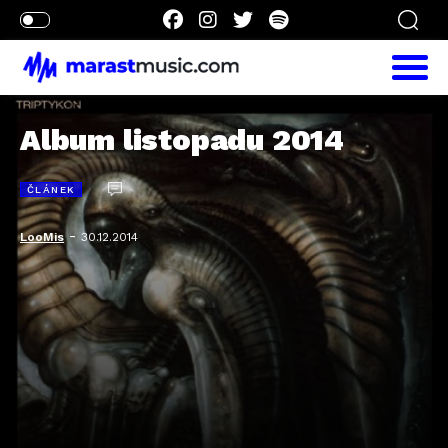
Album listopadu 2014
ČLÁNEK
-
LooMis
30.12.2014