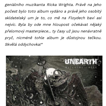
geniálního muzikanta Ricka Wrighta. Právě na jeho
počest bylo toto album vydáno a právě jeho osobitý
skldatelský um je to, co mě na Floydech baví asi
nejvíc. Byla by ode mne hloupost očekávat nějaký
přelomový masterpiece... ty časy už jsou nenávratně
pryč, nicméně tohle album je důstojnou tečkou.
Skvělá oddychovka!“