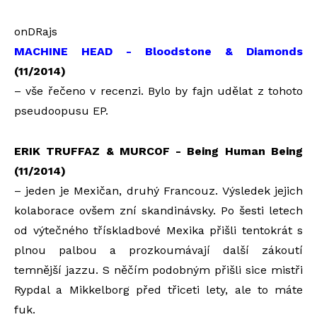
onDRajs
MACHINE HEAD - Bloodstone & Diamonds
(11/2014)
– vše řečeno v recenzi. Bylo by fajn udělat z tohoto
pseudoopusu EP.
ERIK TRUFFAZ & MURCOF - Being Human Being
(11/2014)
– jeden je Mexičan, druhý Francouz. Výsledek jejich
kolaborace ovšem zní skandinávsky. Po šesti letech
od výtečného třískladbové Mexika přišli tentokrát s
plnou palbou a prozkoumávají další zákoutí
temnější jazzu. S něčím podobným přišli sice mistři
Rypdal a Mikkelborg před třiceti lety, ale to máte
fuk.