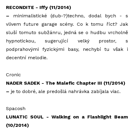
RECONDITE - Iffy (11/2014)
–
minimalistické (dub-?)techno, dodal bych - s
vlivem future garage scény. Co k tomu říct? Jak
sluší tomuto subžánru, jedná se o hudbu vrcholně
hypnotickou, sugerující velký prostor, s
podprahovými fyzickými basy, nechybí tu však i
decentní melodie.
Cronic
NADER SADEK - The Malefic Chapter III (11/2014)
–
je to dobré, ale predošlá nahrávka zabíjala viac.
Spacosh
LUNATIC SOUL - Walking on a Flashlight Beam
(10/2014)