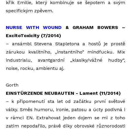
křik Emilie, který kombinuje se šepotem a svým
specifickým zpěvem.
NURSE WITH WOUND
& GRAHAM BOWERS –
ExcitoToxicity (7/2014)
– ansámbl Stevena Stapletona a hostů je prostě
zárukou kvalitního, „instantního“ mindfucku. Mix
industrialu, avantgardní „klasiky/vážné hudby“,
noise, rocku, ambientu aj.
Gorth
EINSTÜRZENDE NEUBAUTEN - Lament (11/2014)
– k připomenutí sta let od začátku první světové
války. Směs humoru, ironie, patosu a úcty podivná i
v rámci EN. Extrahovat jeden dojem se mi z toho
zatím nepodařilo, právě díky obrovské různorodosti