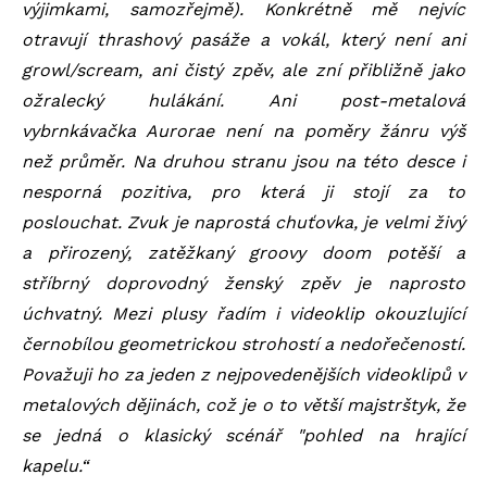
výjimkami, samozřejmě). Konkrétně mě nejvíc
otravují thrashový pasáže a vokál, který není ani
growl/scream, ani čistý zpěv, ale zní přibližně jako
ožralecký hulákání. Ani post-metalová
vybrnkávačka Aurorae není na poměry žánru výš
než průměr. Na druhou stranu jsou na této desce i
nesporná pozitiva, pro která ji stojí za to
poslouchat. Zvuk je naprostá chuťovka, je velmi živý
a přirozený, zatěžkaný groovy doom potěší a
stříbrný doprovodný ženský zpěv je naprosto
úchvatný. Mezi plusy řadím i videoklip okouzlující
černobílou geometrickou strohostí a nedořečeností.
Považuji ho za jeden z nejpovedenějších videoklipů v
metalových dějinách, což je o to větší majstrštyk, že
se jedná o klasický scénář "pohled na hrající
kapelu.“