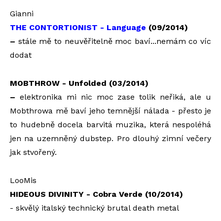
Gianni
THE CONTORTIONIST - Language
(09/2014)
–
stále mě to neuvěřitelně moc baví...nemám co víc
dodat
MOBTHROW - Unfolded (03/2014)
–
elektronika mi nic moc zase tolik neřiká, ale u
Mobthrowa mě baví jeho temnější nálada - přesto je
to hudebně docela barvitá muzika, která nespoléhá
jen na uzemněný dubstep. Pro dlouhý zimní večery
jak stvořený.
LooMis
HIDEOUS DIVINITY - Cobra Verde (10/2014)
- skvělý italský technický brutal death metal