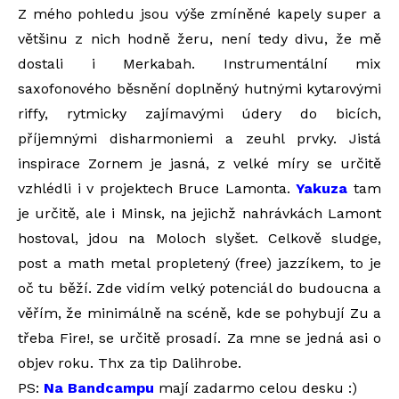
Z mého pohledu jsou výše zmíněné kapely super a
většinu z nich hodně žeru, není tedy divu, že mě
dostali i Merkabah. Instrumentální mix
saxofonového běsnění doplněný hutnými kytarovými
riffy, rytmicky zajímavými údery do bicích,
příjemnými disharmoniemi a zeuhl prvky. Jistá
inspirace Zornem je jasná, z velké míry se určitě
vzhlédli i v projektech Bruce Lamonta.
Yakuza
tam
je určitě, ale i Minsk, na jejichž nahrávkách Lamont
hostoval, jdou na Moloch slyšet. Celkově sludge,
post a math metal propletený (free) jazzíkem, to je
oč tu běží. Zde vidím velký potenciál do budoucna a
věřím, že minimálně na scéně, kde se pohybují Zu a
třeba Fire!, se určitě prosadí. Za mne se jedná asi o
objev roku. Thx za tip Dalihrobe.
PS:
Na Bandcampu
mají zadarmo celou desku :)