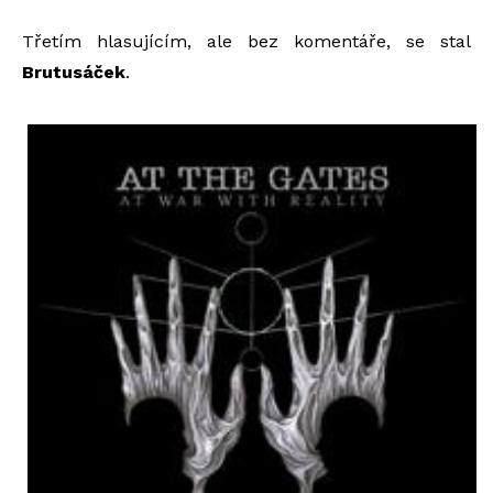
Třetím hlasujícím, ale bez komentáře, se stal
Brutusáček
.