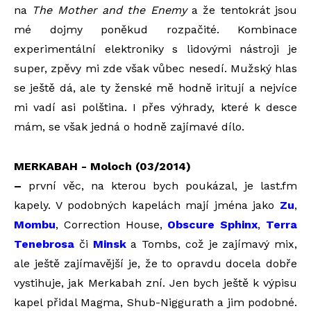
na
The Mother and the Enemy
a že tentokrát jsou
mé dojmy poněkud rozpačité. Kombinace
experimentální elektroniky s lidovými nástroji je
super, zpěvy mi zde však vůbec nesedí. Mužský hlas
se ještě dá, ale ty ženské mě hodně iritují a nejvíce
mi vadí asi polština. I přes výhrady, které k desce
mám, se však jedná o hodně zajímavé dílo.
MERKABAH - Moloch (03/2014)
–
první věc, na kterou bych poukázal, je last.fm
kapely. V podobných kapelách mají jména jako
Zu
,
Mombu
, Correction House,
Obscure Sphinx
,
Terra
Tenebrosa
či
Minsk
a Tombs, což je zajímavý mix,
ale ještě zajímavější je, že to opravdu docela dobře
vystihuje, jak Merkabah zní. Jen bych ještě k výpisu
kapel přidal Magma, Shub-Niggurath a jim podobné.