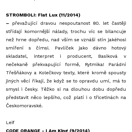
STROMBOLI: Fiat Lux (11/2014)
–
převažující dravou nespoutanost 80. let častěji
střídají komornější nálady, trochu víc se bilancuje
než hrne dopředu, nad vším se vznáší stín jakéhosi
smíření s čímsi. Pavlíček jako dávno hotový
skladatel, interpret i producent, Basiková v
nečekaně překvapující formě, Rytmika! Parádní
Třešňákovy a Kolečkovy texty, které kromě spousty
jiných věcí říkají, že když se to opravdu umí, má to
smysl i česky. Těžko si na dlouhou dobu dopředu
představit něco lepšího, což platí i o třicetinách na
Českomoravské.
Leif
CODE ORANGE - I Am King (9/2014)