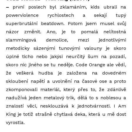
–
první poslech byl zklamáním, kids ubrali na
powerviolence rychlostech a sekají tupý
superbrutální beatdown. Potom jsem musel svůj
názor změnit. Ano, je to pomalá nelítostná
slammingová demolice, mezi jednotlivými
metodicky sázenými tunovými valouny je skoro
úplné ticho nebo jakýsi neurčitý šum na pozadí,
skoro nic jiného se tu neděje. Code Orange ale vědí,
že veškerá hudba je založena na dovedném
skloubení napětí a uvolnění na časové ose a proto
zkomponovali materiál, který přes to, že zdánlivě
nadužívá jeden metalový trik, dělá to s noblesou a
znalostí věci, nesklouzává k jednotvárnosti. I Am
King je totiž strašně chytlavá deka, která u mě dost
vyrostla.