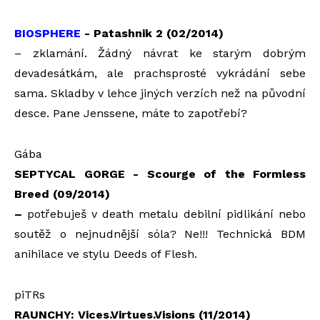
BIOSPHERE
- Patashnik 2 (02/2014)
– zklamání. Žádný návrat ke starým dobrým
devadesátkám, ale prachsprosté vykrádání sebe
sama. Skladby v lehce jiných verzích než na původní
desce. Pane Jenssene, máte to zapotřebí?
Gába
SEPTYCAL GORGE - Scourge of the Formless
Breed (09/2014)
–
potřebuješ v death metalu debilní pidlikání nebo
soutěž o nejnudnější sóla? Ne!!! Technická BDM
anihilace ve stylu Deeds of Flesh.
piTRs
RAUNCHY: Vices.Virtues.Visions (11/2014)