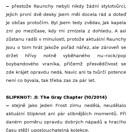
–
přestože Raunchy nebyli nikdy žádní stylotvůrci,
jejich první dvě desky jsem měl docela rád a doteď
je občas protočím. Byl jsem tedy zvědav, jak kapela
zní po mezičase, kdy mi zmizela z dohledu. A asi
zůstanu radši v minulosti, protože aktuální Raunchy
jsou o tom hrát jakože pořád nářez, ale zároveň se
držet hřívy notně vyběhaného nu-rock/pop
boybandového vraníka, přičemž přesvědčivost se
zde krájet opravdu nedá. Navíc ani ta tvůrčí potence
není co bývala, tak třeba zas za pár let.
SLIPKNOT: .5: The Gray Chapter (10/2014)
–
stejně jako jeden Frost zimu nedělá, neudělalo
aktuální Slipknot ani pár slibnějších momentů. Při
daném poměru opravdu dobrých nápadů a hracího
času stěží uposlouchatelná kolekce.