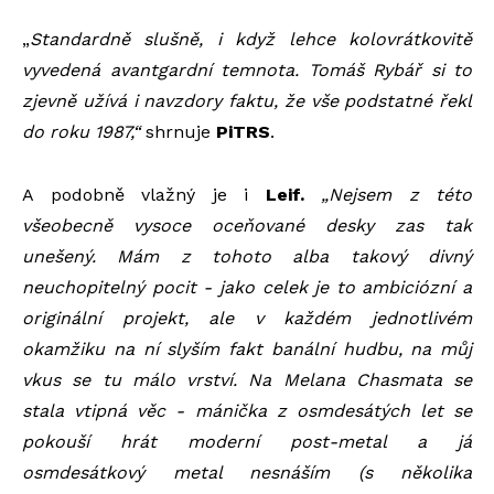
„
Standardně slušně, i když lehce kolovrátkovitě
vyvedená avantgardní temnota. Tomáš Rybář si to
zjevně užívá i navzdory faktu, že vše podstatné řekl
do roku 1987,“
shrnuje
PiTRS
.
A podobně vlažný je i
Leif.
„
Nejsem z této
všeobecně vysoce oceňované desky zas tak
unešený. Mám z tohoto alba takový divný
neuchopitelný pocit - jako celek je to ambiciózní a
originální projekt, ale v každém jednotlivém
okamžiku na ní slyším fakt banální hudbu, na můj
vkus se tu málo vrství. Na Melana Chasmata se
stala vtipná věc - mánička z osmdesátých let se
pokouší hrát moderní post-metal a já
osmdesátkový metal nesnáším (s několika