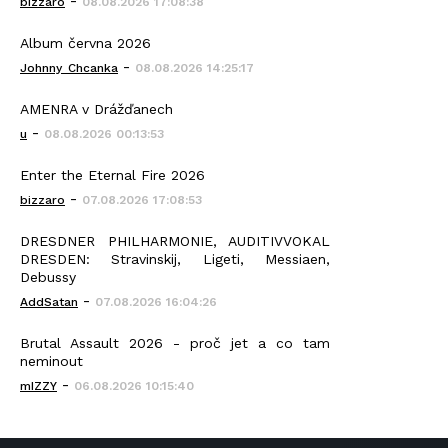
-
bizzaro
08.08.2026 17:08:38
Album června 2026
-
Johnny_Chcanka
08.08.2026 14:25:17
AMENRA v Drážďanech
-
u
08.08.2026 00:13:53
Enter the Eternal Fire 2026
-
bizzaro
07.08.2026 17:08:53
DRESDNER PHILHARMONIE, AUDITIVVOKAL
DRESDEN: Stravinskij, Ligeti, Messiaen,
Debussy
-
AddSatan
07.08.2026 16:04:26
Brutal Assault 2026 - proč jet a co tam
neminout
-
mIZZY
06.08.2026 10:15:40