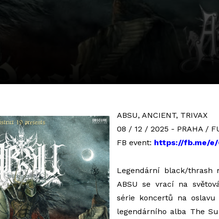
ABSU, ANCIENT, TRIVAX
08 / 12 / 2025 - PRAHA /
FB event:
https://fb.me/e
Legendární black/thrash
ABSU se vrací na světov
série koncertů na oslavu 
legendárního alba The Su