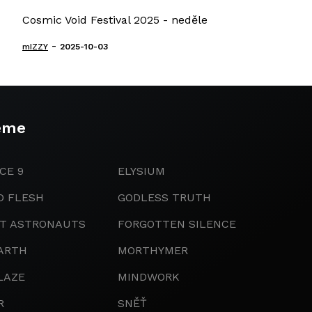
Cosmic Void Festival 2025 - neděle
-
mIZZY
2025-10-03
eme
CE 9
ELYSIUM
D FLESH
GODLESS TRUTH
IT ASTRONAUTS
FORGOTTEN SILENCE
ARTH
MORTHYMER
LAZE
MINDWORK
R
SNĚŤ