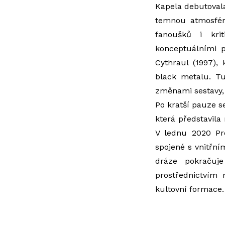
Kapela debutovala 
temnou atmosfér
fanoušků i kri
konceptuálními p
Cythraul (1997), 
black metalu. Tu
změnami sestavy, 
Po kratší pauze se
která představila
V lednu 2020 Pro
spojené s vnitřn
dráze pokračuj
prostřednictvím 
kultovní formace.