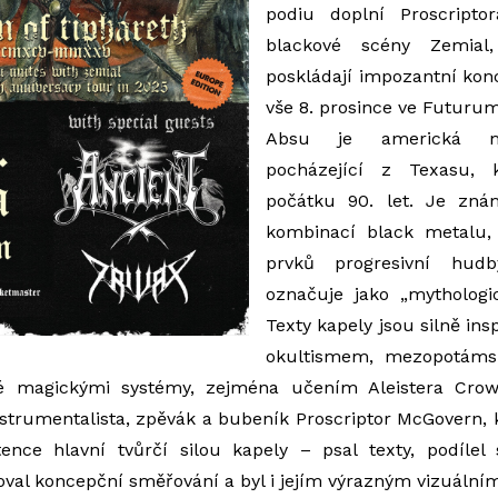
podiu doplní Proscripto
blackové scény Zemial
poskládají impozantní konc
vše 8. prosince ve Futurum
Absu je americká me
pocházející z Texasu, 
počátku 90. let. Je zná
kombinací black metalu,
prvků progresivní hud
označuje jako „mythologic
Texty kapely jsou silně ins
okultismem, mezopotáms
é magickými systémy, zejména učením Aleistera Crow
strumentalista, zpěvák a bubeník Proscriptor McGovern, 
ence hlavní tvůrčí silou kapely – psal texty, podíle
val koncepční směřování a byl i jejím výrazným vizuáln