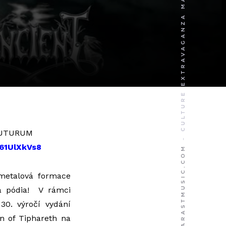
 FUTURUM
/61UlXkVs8
 metalová formace
á pódia! V rámci
30. výročí vydání
n of Tiphareth na