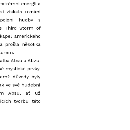
 extrémní energií a
i získalo uznání
opojení hudby s
he Third Storm of
h kapel amerického
a prošla několika
torem.
i alba Absu a Abzu,
ké mystické prvky.
ičemž důvody byly
ak ve své hudební
zem Absu, ať už
ících tvorbu této