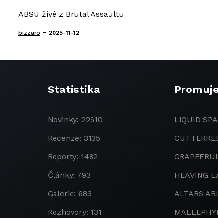
ABSU živě z Brutal Assaultu
-
bizzaro
2025-11-12
Statistika
Promuj
Novinky: 22610
LIQUID SPA
Recenze: 3135
CUTTERRE
Reporty: 1482
GRAPEFRU
Články: 793
HEAVING E
Galerie: 683
ALTARS AB
Rozhovory: 131
MALLEPHY