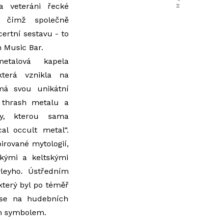
ra veteráni řecké
, čímž společně
ertní sestavu - to
 Music Bar.
talová kapela
která vznikla na
má svou unikátní
 thrash metalu a
by, kterou sama
al occult metal“.
pirované mytologií,
kými a keltskými
leyho. Ústředním
který byl po téměř
l se na hudebních
ím symbolem.