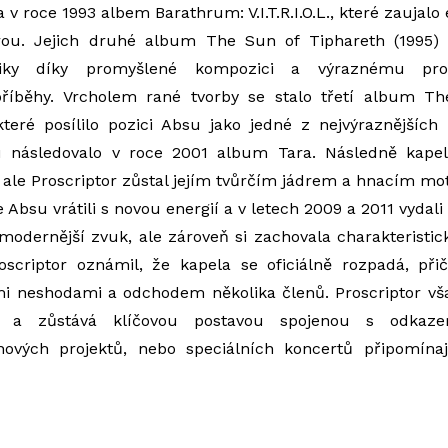
v roce 1993 albem Barathrum: V.I.T.R.I.O.L., které zaujalo
ou. Jejich druhé album The Sun of Tiphareth (1995) s
tiky díky promyšlené kompozici a výraznému pr
říběhy. Vrcholem rané tvorby se stalo třetí album T
které posílilo pozici Absu jako jedné z nejvýraznějšíc
 následovalo v roce 2001 album Tara. Následně kapel
ale Proscriptor zůstal jejím tvůrčím jádrem a hnacím mo
 Absu vrátili s novou energií a v letech 2009 a 2011 vydal
 modernější zvuk, ale zároveň si zachovala charakteristic
scriptor oznámil, že kapela se oficiálně rozpadá, př
ími neshodami a odchodem několika členů. Proscriptor vš
e a zůstává klíčovou postavou spojenou s odka
nových projektů, nebo speciálních koncertů připomínaj