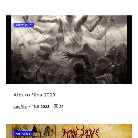
ARTICLE
Album října 2023
-
LooMis
13.11.2023
24
REPORT