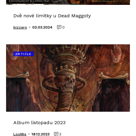
Dvě nové limitky u Dead Maggoty
-
bizzaro
02.03.2024
0
ARTICLE
Album listopadu 2023
-
LooMis
18.12.2023
3