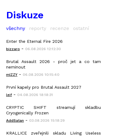
Diskuze
všechny
reporty
recenze
ostatní
Enter the Eternal Fire 2026
-
bizzaro
06.08.2026 12:12:30
Brutal Assault 2026 - proč jet a co tam
neminout
-
mIZZY
06.08.2026 10:15:40
První kapely pro Brutal Assault 2027
-
leif
04.08.2026 18:18:31
CRYPTIC SHIFT streamují skladbu
Cryogenically Frozen
-
AddSatan
03.08.2026 15:18:29
KRALLICE zveřejnili skladu Living Useless