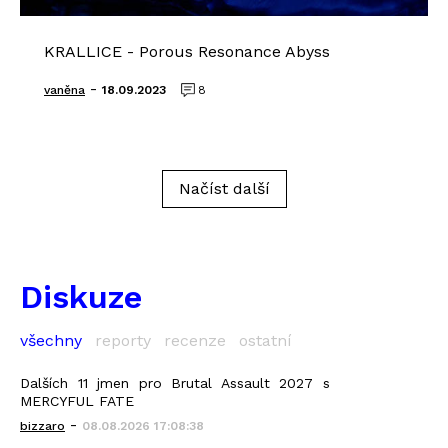
KRALLICE - Porous Resonance Abyss
-
vaněna
18.09.2023
8
Načíst další
Diskuze
všechny
reporty
recenze
ostatní
Dalších 11 jmen pro Brutal Assault 2027 s
MERCYFUL FATE
-
bizzaro
08.08.2026 17:08:38