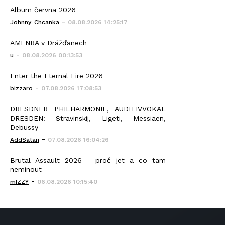
Album června 2026
-
Johnny_Chcanka
08.08.2026 14:25:17
AMENRA v Drážďanech
-
u
08.08.2026 00:13:53
Enter the Eternal Fire 2026
-
bizzaro
07.08.2026 17:08:53
DRESDNER PHILHARMONIE, AUDITIVVOKAL
DRESDEN: Stravinskij, Ligeti, Messiaen,
Debussy
-
AddSatan
07.08.2026 16:04:26
Brutal Assault 2026 - proč jet a co tam
neminout
-
mIZZY
06.08.2026 10:15:40