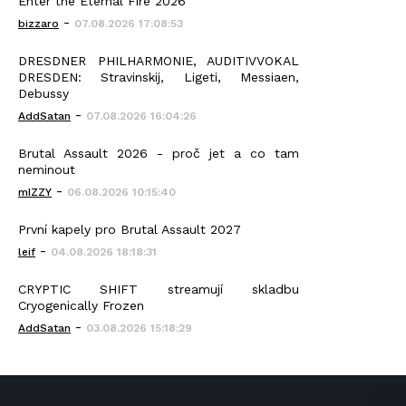
Enter the Eternal Fire 2026
-
bizzaro
07.08.2026 17:08:53
DRESDNER PHILHARMONIE, AUDITIVVOKAL
DRESDEN: Stravinskij, Ligeti, Messiaen,
Debussy
-
AddSatan
07.08.2026 16:04:26
Brutal Assault 2026 - proč jet a co tam
neminout
-
mIZZY
06.08.2026 10:15:40
První kapely pro Brutal Assault 2027
-
leif
04.08.2026 18:18:31
CRYPTIC SHIFT streamují skladbu
Cryogenically Frozen
-
AddSatan
03.08.2026 15:18:29