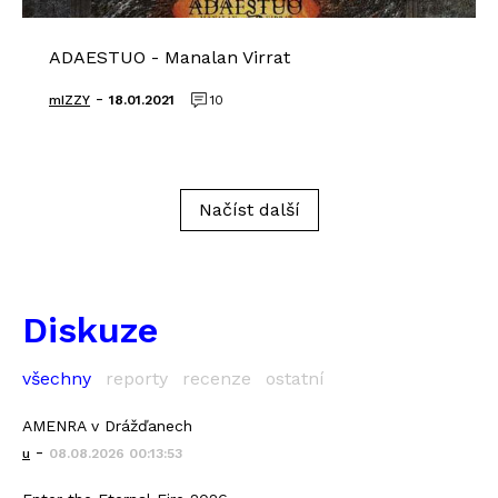
ADAESTUO - Manalan Virrat
-
mIZZY
18.01.2021
10
Načíst další
Diskuze
všechny
reporty
recenze
ostatní
AMENRA v Drážďanech
-
u
08.08.2026 00:13:53