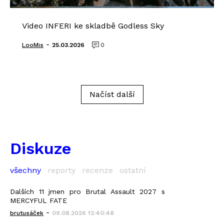
Video INFERI ke skladbě Godless Sky
-
LooMis
25.03.2026
0
Načíst další
Diskuze
všechny
reporty
recenze
ostatní
Dalších 11 jmen pro Brutal Assault 2027 s
MERCYFUL FATE
-
brutusáček
09.08.2026 12:40:48