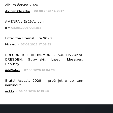
Album června 2026
-
Johnny_Chcanka
08.08.2026 14:25:17
AMENRA v Drážďanech
-
u
08.08.2026 00:13:53
Enter the Eternal Fire 2026
-
bizzaro
07.08.2026 17:08:53
DRESDNER PHILHARMONIE, AUDITIVVOKAL
DRESDEN: Stravinskij, Ligeti, Messiaen,
Debussy
-
AddSatan
07.08.2026 16:04:26
Brutal Assault 2026 - proč jet a co tam
neminout
-
mIZZY
06.08.2026 10:15:40