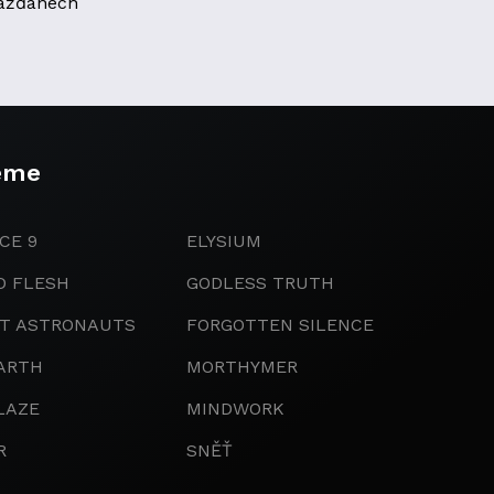
ážďanech
eme
CE 9
ELYSIUM
D FLESH
GODLESS TRUTH
IT ASTRONAUTS
FORGOTTEN SILENCE
ARTH
MORTHYMER
LAZE
MINDWORK
R
SNĚŤ