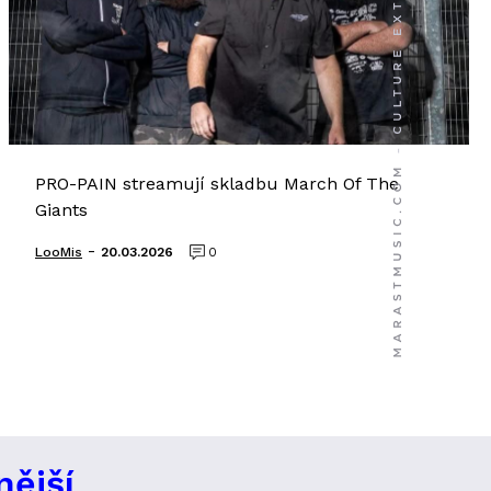
PRO-PAIN streamují skladbu March Of The
Giants
-
LooMis
20.03.2026
0
nější