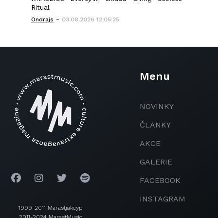
Ritual
-
Ondrajs
03.08.2026 12:05:25
Menu
NOVINKY
ČLANKY
AKCE
GALERIE
FACEBOOK
INSTAGRAM
1999-2011 Marastjakcyp
2011-2024 MarastMusic