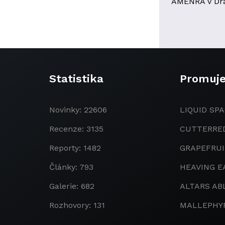
AMENRA v Dr
Statistika
Promuj
Novinky: 22606
LIQUID SPA
Recenze: 3135
CUTTERRE
Reporty: 1482
GRAPEFRU
Články: 793
HEAVING E
Galerie: 682
ALTARS AB
Rozhovory: 131
MALLEPHY