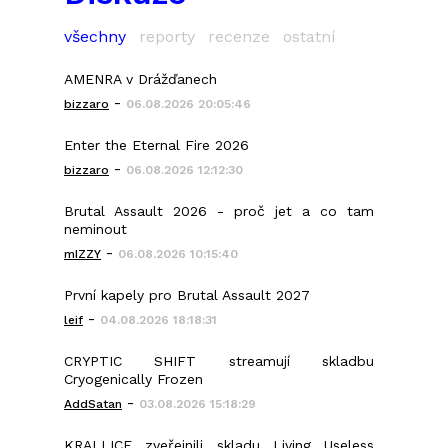
všechny
reporty
recenze
ostatní
AMENRA v Drážďanech
-
bizzaro
06.08.2026 20:05:46
Enter the Eternal Fire 2026
-
bizzaro
06.08.2026 12:12:30
Brutal Assault 2026 - proč jet a co tam
neminout
-
mIZZY
06.08.2026 10:15:40
První kapely pro Brutal Assault 2027
-
leif
04.08.2026 18:18:31
CRYPTIC SHIFT streamují skladbu
Cryogenically Frozen
-
AddSatan
03.08.2026 15:18:29
KRALLICE zveřejnili skladu Living Useless