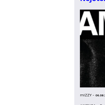
mIZZY -
06.08.