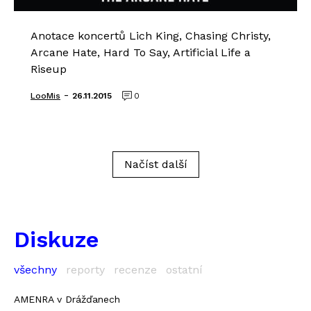
Anotace koncertů Lich King, Chasing Christy,
Arcane Hate, Hard To Say, Artificial Life a
Riseup
-
LooMis
26.11.2015
0
Načíst další
Diskuze
všechny
reporty
recenze
ostatní
AMENRA v Drážďanech