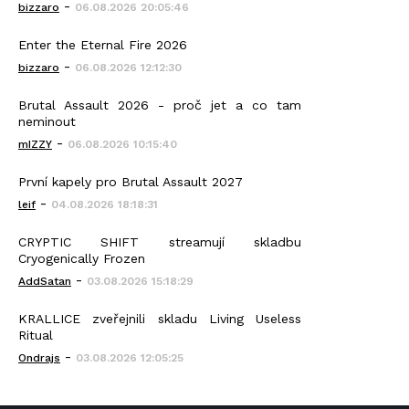
-
bizzaro
06.08.2026 20:05:46
Enter the Eternal Fire 2026
-
bizzaro
06.08.2026 12:12:30
Brutal Assault 2026 - proč jet a co tam
neminout
-
mIZZY
06.08.2026 10:15:40
První kapely pro Brutal Assault 2027
-
leif
04.08.2026 18:18:31
CRYPTIC SHIFT streamují skladbu
Cryogenically Frozen
-
AddSatan
03.08.2026 15:18:29
KRALLICE zveřejnili skladu Living Useless
Ritual
-
Ondrajs
03.08.2026 12:05:25