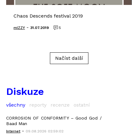
Chaos Descends festival 2019
-
mIZZY
31.07.2019
5
Načíst další
Diskuze
všechny
reporty
recenze
ostatní
CORROSION OF CONFORMITY – Good God /
Baad Man
-
Internet
09.08.2026 02:59:02