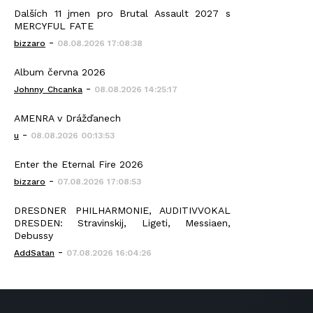
Dalších 11 jmen pro Brutal Assault 2027 s
MERCYFUL FATE
-
bizzaro
08.08.2026 17:08:38
Album června 2026
-
Johnny_Chcanka
08.08.2026 14:25:17
AMENRA v Drážďanech
-
u
08.08.2026 00:13:53
Enter the Eternal Fire 2026
-
bizzaro
07.08.2026 17:08:53
DRESDNER PHILHARMONIE, AUDITIVVOKAL
DRESDEN: Stravinskij, Ligeti, Messiaen,
Debussy
-
AddSatan
07.08.2026 16:04:26