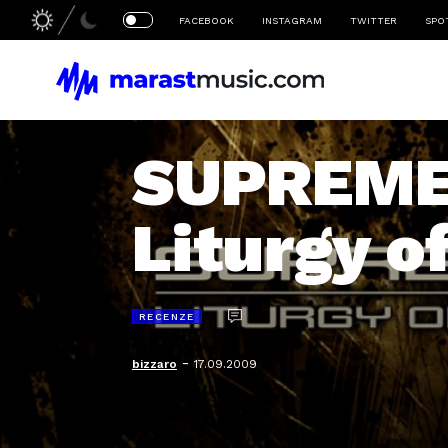
FACEBOOK
INSTAGRAM
TWITTER
SPO
SUPREME
Liturgy o
RECENZE
-
bizzaro
17.09.2009