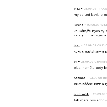
-
bizz
23.09.09 14:00:
my se ted bavili o 
-
Ferenc
23.09.09 12:51
koukám,že bych ty d
zapitý chmelovým e
-
bizz
23.09.09 09:12:0
koks s naslehanym pe
-
pf
23.09.09 08:48:5
bizz: nemělo tady b
-
Adamos
23.09.09 08
Brutusáček: Bizz a ryc
-
brutusáčik
20.09.09 
tak včera poslechovak