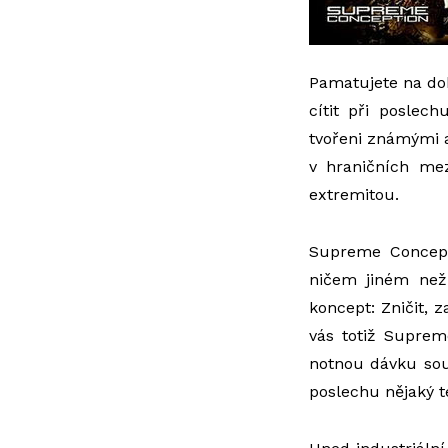
Pamatujete na dob
cítit při posle
tvořeni známými a
v hraničních me
extremitou.
Supreme Concept
ničem jiném než 
koncept: Zničit, 
vás totiž Supreme
notnou dávku sou
poslechu nějaký te