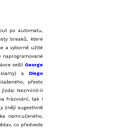
nout po automatu,
usty breaků, které
he a výborně užité
pe naprogramované
rávce sešli
George
í slamy) a
Diego
plašeného, přesto
 jízda! Nezmínil-li
a frázování, tak i
y znějí sugestivně
cka namručeného,
zvědav, co předvede