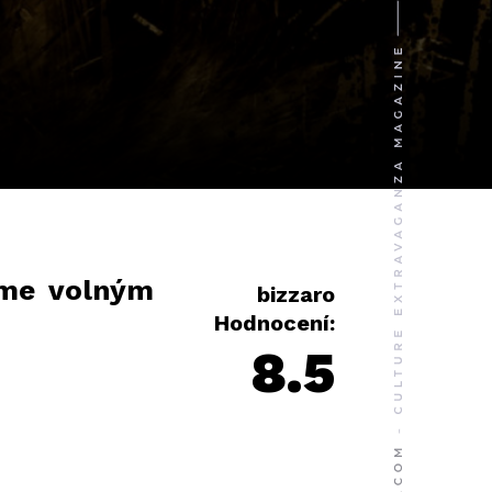
áme volným
bizzaro
Hodnocení:
8.5