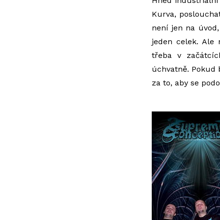
Hned industriáln
Kurva, poslouchat
není jen na úvod,
jeden celek. Ale
třeba v začátcí
úchvatně. Pokud 
za to, aby se pod