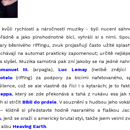
 kvůli rychlosti a náročnosti muziky - byli nuceni sáh
řádně a jako plnohodnotné bicí, vyhráli si s nimi. Spo
tary běsnivého riffingu, zvuk projasňují často užité splas
chávají na automat prakticky zapomenout; určitě nejlé
ás slyšel. Muzika samotná pak zní jakoby se na jedné nah
manuel III.
(arpagia),
Luc Lemay
(nelibě znějíc
otelo
(riffing) za podpory za bicími nafetovaného, s
ílence, což se ale vlastně dá říci i o kytarách; je to fakt
Seppa
, který se zde překonává a tahá z rukávu esa jak n
 si strčit
Bibli do prdele
. V souznění s hudbou jeho vokál
– klidně si představte hodně nasraného a flaškou Ja
a
, jenž se snaží o americký brutal styl, takže jsem velmi 
 albu
Heaving Earth
.