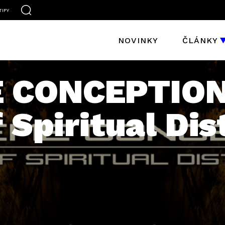
TIFY
NOVINKY
ČLÁNKY
 CONCEPTION
f Spiritual Di