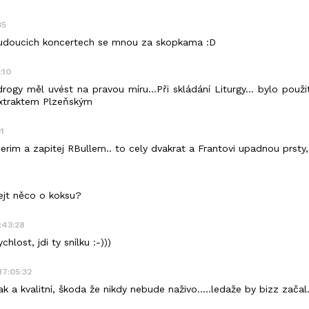
35
budoucich koncertech se mnou za skopkama :D
:10
rogy měl uvést na pravou míru...Při skládání Liturgy... bylo pou
xtraktem Plzeňským
1
rim a zapitej RBullem.. to cely dvakrat a Frantovi upadnou prsty
9
ejt něco o koksu?
:43:28
hlost, jdi ty snílku :-)))
17:05:32
 a kvalitní, škoda že nikdy nebude naživo.....ledaže by bizz začal..