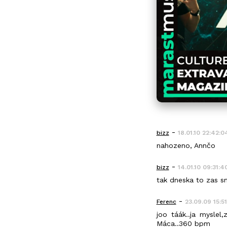
-
bizz
18.01.10 22:42:0
nahozeno, Annčo
-
bizz
14.01.10 09:31:4
tak dneska to zas sm
-
Ferenc
23.09.09 15:5
joo táák..ja myslel,
Máca..360 bpm