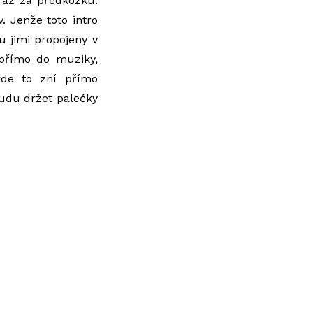
až za předkožku.
. Jenže toto intro
u jimi propojeny v
 přímo do muziky,
kde to zní přímo
udu držet palečky