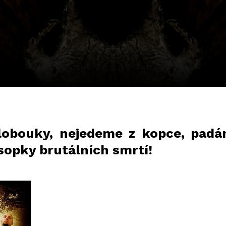
klobouky, nejedeme z kopce, pad
opky brutálních smrtí!