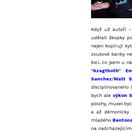
Když už autoři –
udělali škopky po
nejen kopírují ky
zvukové banky ne
bicí, co jsem u n
”Azagthoth” Em
Sanchez
/
Matt S
disciplinovaného š
bych ale
výkon 
polohy, musel bych
a až démonicky 
mladého
Benton
na nadcházejícím