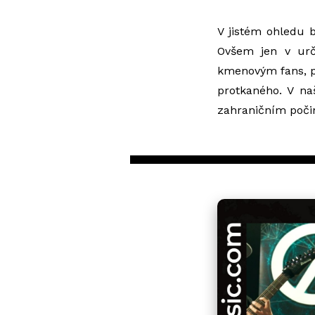
V jistém ohledu b
Ovšem jen v urč
kmenovým fans, př
protkaného. V na
zahraničním počinů