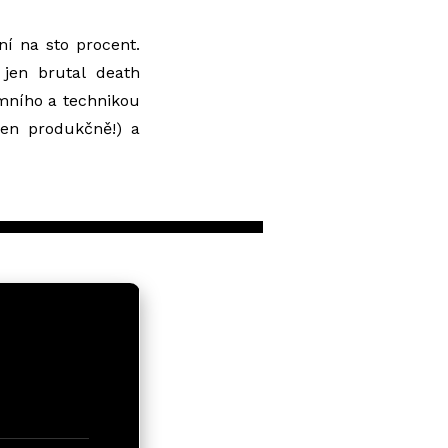
ní na sto procent.
jen brutal death
émního a technikou
jen produkčně!) a