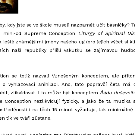
y, kdy jste se ve škole museli nazpaměť učit básničky? T
chu mini-cd Supreme Conception
Liturgy of Spiritual Di
 ještě známějšími jmény našeho ug (pro jejich výčet si kl
zích naší republiky přišli vskutku se zajímavou hudb
ion se totiž nazvali Vznešeným konceptem, ale přito
o vyhlazovací anihilaci. Ano, tato popravčí četa má
zabít, zlikvidovat. I to může být konceptem
Řádu duševníh
 Conception nezlikvidují fyzicky, a jako že ta muzika s
středěnosti i na těch 15 minut vyžaduje, tak minimálně
n tik ve tváři zůstane.