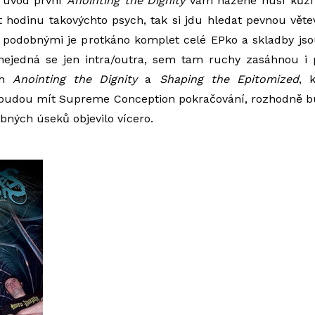
í úvod první
Anointing the Dignity
vám nažene husí kůži 
 hodinu takovýchto psych, tak si jdu hledat pevnou větev
 podobnými je protkáno komplet celé EPko a skladby jso
 nejedná se jen intra/outra, sem tam ruchy zasáhnou i
ch
Anointing the Dignity
a
Shaping the Epitomized
, 
budou mít Supreme Conception pokračování, rozhodně b
obných úseků objevilo vícero.