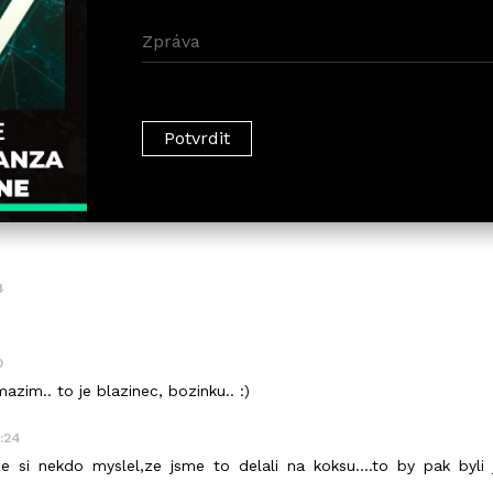
4
0
azim.. to je blazinec, bozinku.. :)
1:24
ze si nekdo myslel,ze jsme to delali na koksu....to by pak byli 