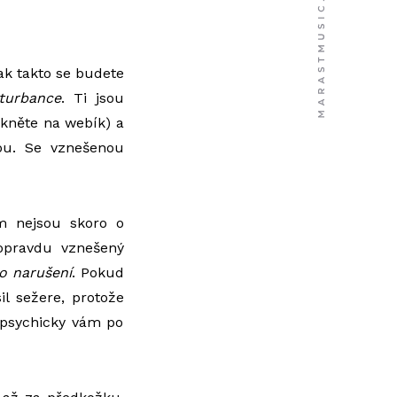
ak takto se budete
sturbance
. Ti jsou
ikněte na webík) a
ou. Se vznešenou
m nejsou skoro o
 opravdu vznešený
o narušení
. Pokud
il sežere, protože
 psychicky vám po