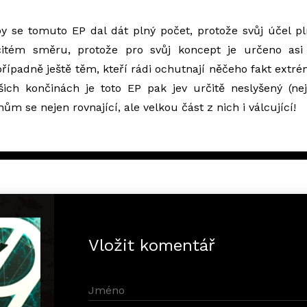
y se tomuto EP dal dát plný počet, protože svůj účel pl
itém směru, protože pro svůj koncept je určeno asi 
ípadně ještě těm, kteří rádi ochutnají něčeho fakt extr
šich končinách je toto EP pak jev určitě neslyšený (ne
m se nejen rovnající, ale velkou část z nich i válcující!
Vložit komentář