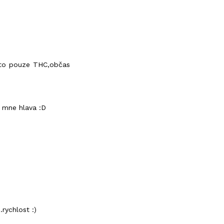
žito pouze THC,občas
, mne hlava :D
rychlost :)