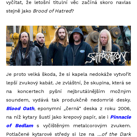
vyčítat, že letošní titulní věc začíná skoro navlas
stejně jako
Brood of Hatred
?
Je proto velká škoda, že si kapela nedokáže vytvořit
lepší zvukový kabát. Je zvláštní, že skupina, která se
na koncertech pyšní nejbrutálnějším možným
soundem, vydává tak produkčně nedomrlé desky.
Blood Oath
, eponymní „černá“ deska z roku 2006,
na níž kytary šustí jako krepový papír, ale i
Pinnacle
of Bedlam
s vyčištěným metalcorovým zvukem.
Potlačené kytarové středy si lze na
…of the Dark