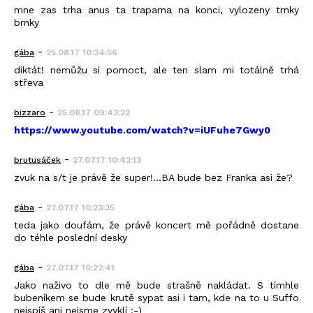
mne zas trha anus ta traparna na konci, vylozeny trnky
brnky
-
gába
25.08.17 10:34:56
diktát! nemůžu si pomoct, ale ten slam mi totálně trhá
střeva
-
bizzaro
25.08.17 09:43:22
https://www.youtube.com/watch?v=iUFuhe7Gwy0
-
brutusáček
27.07.17 10:42:13
zvuk na s/t je právě že super!...BA bude bez Franka asi že?
-
gába
27.07.17 10:23:35
teda jako doufám, že právě koncert mě pořádně dostane
do téhle poslední desky
-
gába
27.07.17 10:22:41
Jako naživo to dle mě bude strašně nakládat. S tímhle
bubeníkem se bude krutě sypat asi i tam, kde na to u Suffo
nejspíš ani nejsme zvyklí :-)