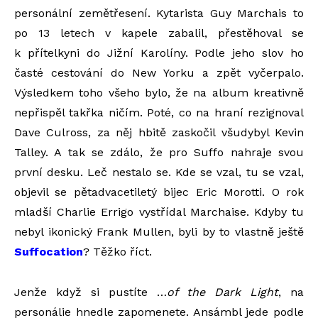
personální zemětřesení. Kytarista Guy Marchais to
po 13 letech v kapele zabalil, přestěhoval se
k přítelkyni do Jižní Karolíny. Podle jeho slov ho
časté cestování do New Yorku a zpět vyčerpalo.
Výsledkem toho všeho bylo, že na album kreativně
nepřispěl takřka ničím. Poté, co na hraní rezignoval
Dave Culross, za něj hbitě zaskočil všudybyl Kevin
Talley. A tak se zdálo, že pro Suffo nahraje svou
první desku. Leč nestalo se. Kde se vzal, tu se vzal,
objevil se pětadvacetiletý bijec Eric Morotti. O rok
mladší Charlie Errigo vystřídal Marchaise. Kdyby tu
nebyl ikonický Frank Mullen, byli by to vlastně ještě
Suffocation
? Těžko říct.
Jenže když si pustíte …
of the Dark Light
, na
personálie hnedle zapomenete. Ansámbl jede podle