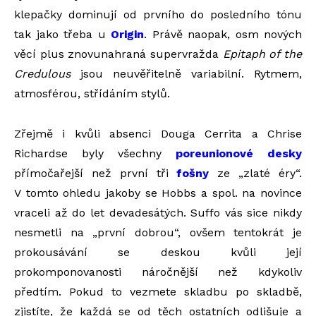
klepačky dominují od prvního do posledního tónu
tak jako třeba u
Origin
. Právě naopak, osm nových
věcí plus znovunahraná supervražda
Epitaph of the
Credulous
jsou neuvěřitelně variabilní. Rytmem,
atmosférou, střídáním stylů.
Zřejmě i kvůli absenci Douga Cerrita a Chrise
Richardse byly všechny
poreunionové desky
přímočařejší než první tři
fošny
ze „zlaté éry“.
V tomto ohledu jakoby se Hobbs a spol. na novince
vraceli až do let devadesátých. Suffo vás sice nikdy
nesmetli na „první dobrou“, ovšem tentokrát je
prokousávání se deskou kvůli její
prokomponovanosti náročnější než kdykoliv
předtím. Pokud to vezmete skladbu po skladbě,
zjistíte, že každá se od těch ostatních odlišuje a