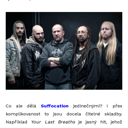
Co ale dělá
Suffocation
jedinečnými? I přes
komplikovanost to jsou docela čitelné skladby.
Například
Your Last Breaths
je jasný hit, jehož