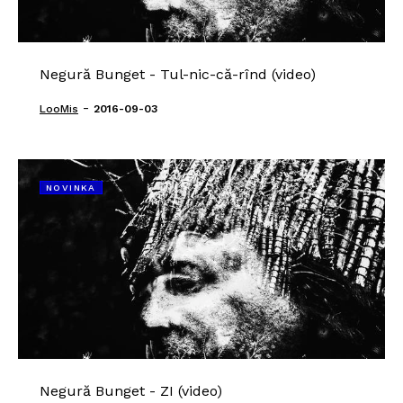
Negură Bunget - Tul-nic-că-rînd (video)
-
LooMis
2016-09-03
NOVINKA
Negură Bunget - ZI (video)