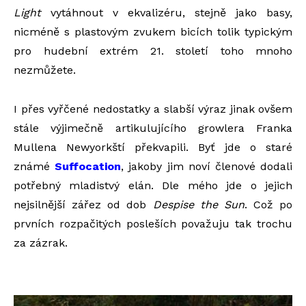
Light
vytáhnout v ekvalizéru, stejně jako basy,
nicméně s plastovým zvukem bicích tolik typickým
pro hudební extrém 21. století toho mnoho
nezmůžete.
I přes vyřčené nedostatky a slabší výraz jinak ovšem
stále výjimečně artikulujícího growlera Franka
Mullena Newyorkští překvapili. Byť jde o staré
známé
Suffocation
, jakoby jim noví členové dodali
potřebný mladistvý elán. Dle mého jde o jejich
nejsilnější zářez od dob
Despise the Sun
. Což po
prvních rozpačitých posleších považuju tak trochu
za zázrak.