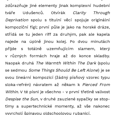
zdůrazňuje jiné elementy jinak komplexní hudební
tváře Udušenců. Otvírák
Clarity Through
Deprivation
spolu s titulní věcí spojuje originální
kompoziční fígl; první půle je jako na horské dráze,
střídá se tu jeden riff za druhým, pak ale kapela
najede na úplně jinou kolej. Po dvou minutách
přijde s totálně uzemňujícím slamem, který
v různých formách hraje až do konce skladby.
Naopak druhá
The Warmth Within The Dark
(spolu
se sedmou
Some Things Should Be Left Alone
) je se
svou lineární kompozicí (žádný písňový vzorec typu
sloka-refrén) návratem až někam k
Pierced From
Within
. V té písni je všechno - v první třetině valivost
Despise the Sun
, v druhé zauzlené sypačky se stop-
timy a supertechnické momenty, až vše nakonec
vyvrcholí špinavou oldschoolovou rubanicí.