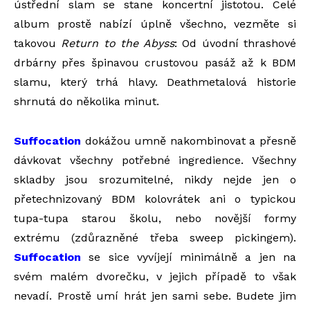
ústřední slam se stane koncertní jistotou. Celé
album prostě nabízí úplně všechno, vezměte si
takovou
Return to the Abyss
: Od úvodní thrashové
drbárny přes špinavou crustovou pasáž až k BDM
slamu, který trhá hlavy. Deathmetalová historie
shrnutá do několika minut.
Suffocation
dokážou umně nakombinovat a přesně
dávkovat všechny potřebné ingredience. Všechny
skladby jsou srozumitelné, nikdy nejde jen o
přetechnizovaný BDM kolovrátek ani o typickou
tupa-tupa starou školu, nebo novější formy
extrému (zdůrazněné třeba sweep pickingem).
Suffocation
se sice vyvíjejí minimálně a jen na
svém malém dvorečku, v jejich případě to však
nevadí. Prostě umí hrát jen sami sebe. Budete jim