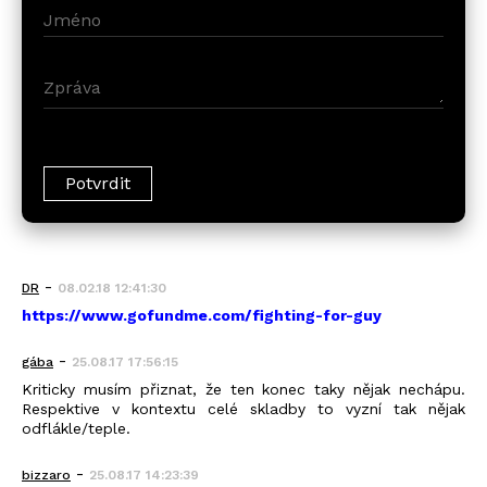
-
DR
08.02.18 12:41:30
https://www.gofundme.com/fighting-for-guy
-
gába
25.08.17 17:56:15
Kriticky musím přiznat, že ten konec taky nějak nechápu.
Respektive v kontextu celé skladby to vyzní tak nějak
odflákle/teple.
-
bizzaro
25.08.17 14:23:39