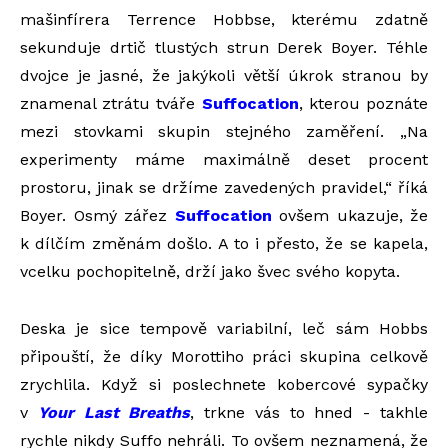
mašinfírera Terrence Hobbse, kterému zdatně
sekunduje drtič tlustých strun Derek Boyer. Téhle
dvojce je jasné, že jakýkoli větší úkrok stranou by
znamenal ztrátu tváře
Suffocation
, kterou poznáte
mezi stovkami skupin stejného zaměření. „Na
experimenty máme maximálně deset procent
prostoru, jinak se držíme zavedených pravidel,“ říká
Boyer. Osmý zářez
Suffocation
ovšem ukazuje, že
k dílčím změnám došlo. A to i přesto, že se kapela,
vcelku pochopitelně, drží jako švec svého kopyta.
Deska je sice tempově variabilní, leč sám Hobbs
připouští, že díky Morottiho práci skupina celkově
zrychlila. Když si poslechnete kobercové sypačky
v
Your Last Breaths
, trkne vás to hned - takhle
rychle nikdy Suffo nehráli. To ovšem neznamená, že