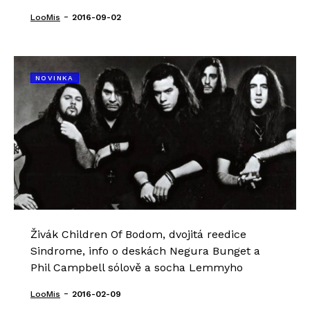
-
LooMis
2016-09-02
NOVINKA
Živák Children Of Bodom, dvojitá reedice
Sindrome, info o deskách Negura Bunget a
Phil Campbell sólově a socha Lemmyho
-
LooMis
2016-02-09