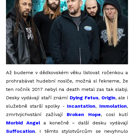
Až budeme v dědkovském věku listovat ročenkou a
prohrabávat hudební nosiče, možná si řekneme, že
ten ročník 2017 nebyl na death metal zas tak slabý.
Desky vydávají staří známí
Dying Fetus
,
Origin
, ale i
služebně starší spolky -
Incantation
,
Immolation
,
zmrtvýchvstání zažívají
Broken Hope
, cosi kutí
Morbid Angel
a konečně – další desku vydávají
Suffocation
. I těmto stylotvůrcům se nevyhnulo