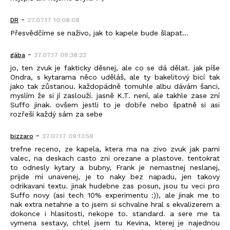
-
DR
27.07.17 10:08:08
Přesvědčíme se naživo, jak to kapele bude šlapat...
-
gába
27.07.17 09:38:22
jo, ten zvuk je fakticky děsnej, ale co se dá dělat. jak píše
Ondra, s kytarama něco uděláš, ale ty bakelitový bicí tak
jako tak zůstanou. každopádně tomuhle albu dávám šanci,
myslím že si jí zaslouží. jasně K.T. není, ale takhle zase zní
Suffo jinak. ovšem jestli to je dobře nebo špatně si asi
rozřeší každý sám za sebe
-
bizzaro
27.07.17 09:13:59
trefne receno, ze kapela, ktera ma na zivo zvuk jak parni
valec, na deskach casto zni orezane a plastove. tentokrat
to odnesly kytary a bubny, Frank je nemastnej neslanej,
prijde mi unavenej, je to naky bez napadu, jen takovy
odrikavani textu. jinak hudebne zas posun, jsou tu veci pro
Suffo novy (asi tech 10% experimentu :)), ale jinak me to
nak extra netahne a to jsem si schvalne hral s ekvalizerem a
dokonce i hlasitosti, nekope to. standard. a sere me ta
vymena sestavy, chtel jsem tu Kevina, kterej je najednou