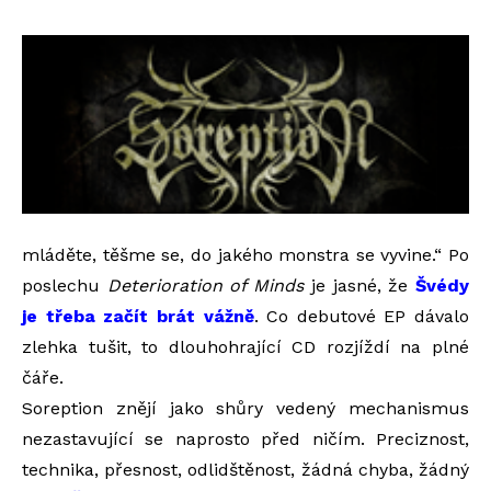
mláděte, těšme se, do jakého monstra se vyvine.“ Po
poslechu
Deterioration of Minds
je jasné, že
Švédy
je třeba začít brát vážně
. Co debutové EP dávalo
zlehka tušit, to dlouhohrající CD rozjíždí na plné
čáře.
Soreption znějí jako shůry vedený mechanismus
nezastavující se naprosto před ničím. Preciznost,
technika, přesnost, odlidštěnost, žádná chyba, žádný