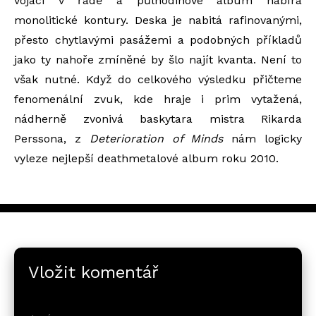
vojáci v řadě a půlhodinové album nabírá
monolitické kontury. Deska je nabitá rafinovanými,
přesto chytlavými pasážemi a podobných příkladů
jako ty nahoře zmíněné by šlo najít kvanta. Není to
však nutné. Když do celkového výsledku přičteme
fenomenální zvuk, kde hraje i prim vytažená,
nádherně zvonivá baskytara mistra Rikarda
Perssona, z
Deterioration of Minds
nám logicky
vyleze nejlepší deathmetalové album roku 2010.
Vložit komentář