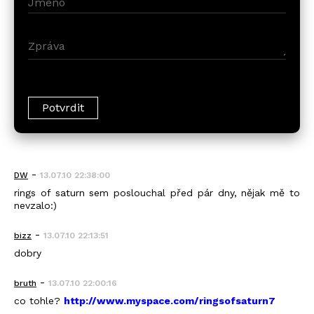
-
DW
13.07.10 22:38:00
rings of saturn sem poslouchal před pár dny, nějak mě to
nevzalo:)
-
bizz
13.07.10 22:13:51
dobry
-
bruth
13.07.10 22:00:16
co tohle?
http://www.myspace.com/ringsofsaturn7