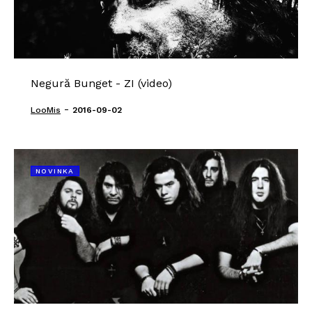
Negură Bunget - ZI (video)
-
LooMis
2016-09-02
NOVINKA