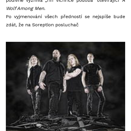
podivně vyznívá „riff vichřice podoba“ otevírající
A
Wolf Among Men
.
Po vyjmenování všech předností se nejspíše bude
zdát, že na Soreption posluchač