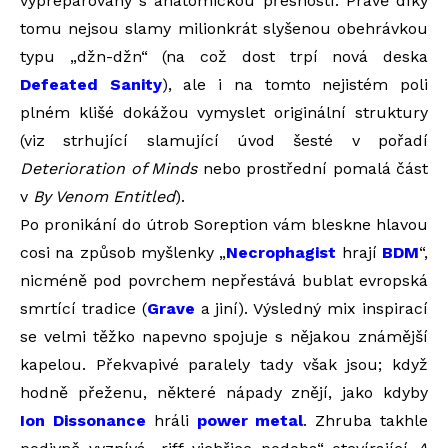
vypreparovány s anatomickou přesností. Právě díky
tomu nejsou slamy milionkrát slyšenou obehrávkou
typu „džn-džn“ (na což dost trpí nová deska
Defeated Sanity
), ale i na tomto nejistém poli
plném klišé dokážou vymyslet originální struktury
(viz strhující slamující úvod šesté v pořadí
Deterioration of Minds
nebo prostřední pomalá část
v
By Venom Entitled
).
Po pronikání do útrob Soreption vám bleskne hlavou
cosi na způsob myšlenky „
Necrophagist
hrají
BDM
“,
nicméně pod povrchem nepřestává bublat evropská
smrtící tradice (
Grave
a jiní). Výsledný mix inspirací
se velmi těžko napevno spojuje s nějakou známější
kapelou. Překvapivé paralely tady však jsou; když
hodně přeženu, některé nápady znějí, jako kdyby
Ion Dissonance
hráli
power metal
. Zhruba takhle