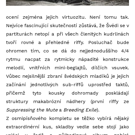
ocení zejména jejich virtuozitu. Není tomu tak.
Nejvíce fascinující skutečností zůstává, že Švédi se v
partiturách netopí a při všech členitých kudrlinách
tvoří rovné a přehledné riffy. Posluchač bude
ohromen tím, co se dá do nejjednoduššího 4/4
rytmu nacpat za rytmicky nápadité konstrukce
melodií, vnitřních mini-beglajtů, dílčích vsuvek.
Vůbec nejsilnější zbraní švédských mladíků je jejich
začínání jednotlivých sub-riffů uprostřed taktů,
přičemž tyto kousky dohromady poskládají
struktury makabrózní nádhery (první riffy ze
Suppressing the Mute
a
Breeding Exile
).
Z osmipísňového kompletu se těžko vybírá nějaký
extraordinérní kus, skladby vedle sebe stojí jako