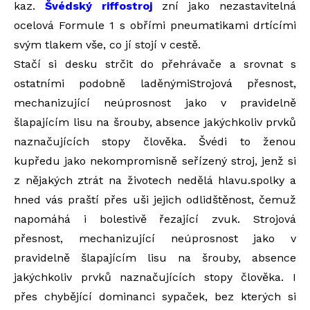
kaz.
Švédský riffostroj
zní jako nezastavitelná
ocelová Formule 1 s obřími pneumatikami drtícími
svým tlakem vše, co jí stojí v cestě.
Stačí si desku strčit do přehrávače a srovnat s
ostatními podobně laděnýmiStrojová přesnost,
mechanizující neúprosnost jako v pravidelně
šlapajícím lisu na šrouby, absence jakýchkoliv prvků
naznačujících stopy člověka. Švédi to ženou
kupředu jako nekompromisně seřízený stroj, jenž si
z nějakých ztrát na životech nedělá hlavu.spolky a
hned vás praští přes uši jejich odlidštěnost, čemuž
napomáhá i bolestivě řezající zvuk. Strojová
přesnost, mechanizující neúprosnost jako v
pravidelně šlapajícím lisu na šrouby, absence
jakýchkoliv prvků naznačujících stopy člověka. I
přes chybějící dominanci sypaček, bez kterých si