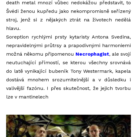
death metal mnozí vůbec nedokážou představit, to
Švédi ženou kupředu jako nekompromisně seřízený
stroj, jenž si z nějakých ztrát na životech nedělá
hlavu.
Soreption rychlými prsty kytaristy Antona Svedina,
nepravidelnými průtrsy a prapodivnými harmoniemi
možná někomu připomenou
Necrophagist
, ale svojí
neutuchající přímostí, se kterou všechny srovnává
do latě vynikající bubeník Tony Westermark, kapela
dostává mnohem srozumitelnější a v důsledku i
valivější fazónu. I přes skutečnost, že jejich tvorbu
lze v mantinelech