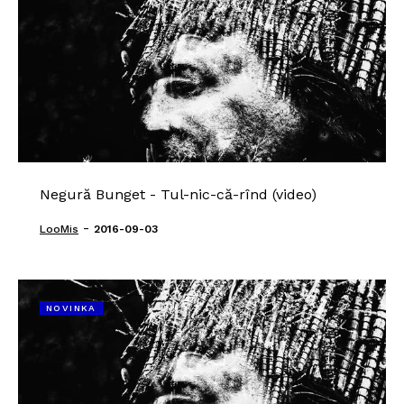
Negură Bunget - Tul-nic-că-rînd (video)
-
LooMis
2016-09-03
NOVINKA