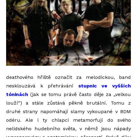
deathového hřiště označit za melodickou, band
nesklouzává k přehrávání
stupnic ve vyšších
tóninách
(jak se tomu právě často děje za „velkou
louží“) a stále zůstává pěkně brutální. Tomu z
druhé strany napomáhají slamy vykoupané v BDM
odéru. Ale i ty chlapci metamorfují do svého
nelidského hudebního světa, v němž jsou nápady