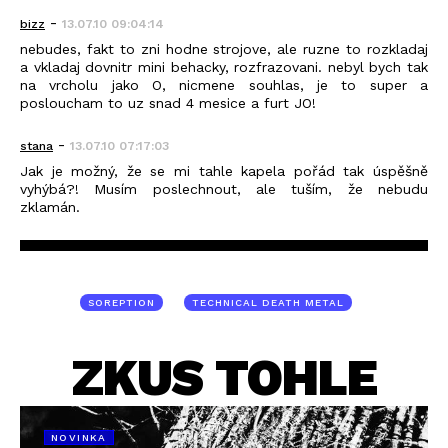
-
bizz
13.07.10 09:04:14
nebudes, fakt to zni hodne strojove, ale ruzne to rozkladaj
a vkladaj dovnitr mini behacky, rozfrazovani. nebyl bych tak
na vrcholu jako O, nicmene souhlas, je to super a
posloucham to uz snad 4 mesice a furt JO!
-
stana
13.07.10 07:17:03
Jak je možný, že se mi tahle kapela pořád tak úspěšně
vyhýbá?! Musím poslechnout, ale tuším, že nebudu
zklamán.
SOREPTION
TECHNICAL DEATH METAL
ZKUS TOHLE
NOVINKA