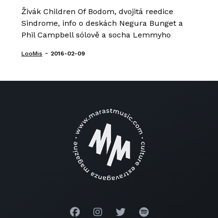
Živák Children Of Bodom, dvojitá reedice
Sindrome, info o deskách Negura Bunget a
Phil Campbell sólově a socha Lemmyho
-
LooMis
2016-02-09