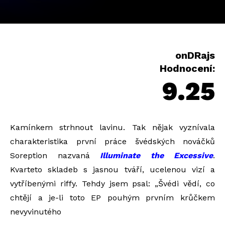
onDRajs
Hodnocení:
9.25
Kamínkem strhnout lavinu. Tak nějak vyznívala
charakteristika první práce švédských nováčků
Soreption nazvaná
Illuminate the Excessive
.
Kvarteto skladeb s jasnou tváří, ucelenou vizí a
vytříbenými riffy. Tehdy jsem psal: „Švédi vědí, co
chtějí a je-li toto EP pouhým prvním krůčkem
nevyvinutého