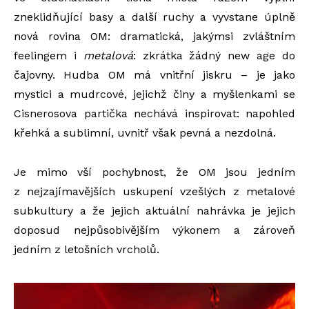
zneklidňující basy a další ruchy a vyvstane úplně
nová rovina OM: dramatická, jakýmsi zvláštním
feelingem i
metalová
: zkrátka žádný new age do
čajovny. Hudba OM má vnitřní jiskru – je jako
mystici a mudrcové, jejichž činy a myšlenkami se
Cisnerosova partička nechává inspirovat: napohled
křehká a sublimní, uvnitř však pevná a nezdolná.
Je mimo vší pochybnost, že OM jsou jedním
z nejzajímavějších uskupení vzešlých z metalové
subkultury a že jejich aktuální nahrávka je jejich
doposud nejpůsobivějším výkonem a zároveň
jedním z letošních vrcholů.