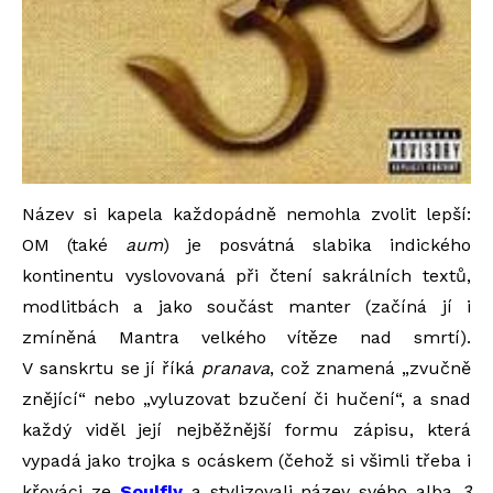
Název si kapela každopádně nemohla zvolit lepší:
OM (také
aum
) je posvátná slabika indického
kontinentu vyslovovaná při čtení sakrálních textů,
modlitbách a jako součást manter (začíná jí i
zmíněná Mantra velkého vítěze nad smrtí).
V sanskrtu se jí říká
pranava
, což znamená „zvučně
znějící“ nebo „vyluzovat bzučení či hučení“, a snad
každý viděl její nejběžnější formu zápisu, která
vypadá jako trojka s ocáskem (čehož si všimli třeba i
křováci ze
Soulfly
a stylizovali název svého alba
3