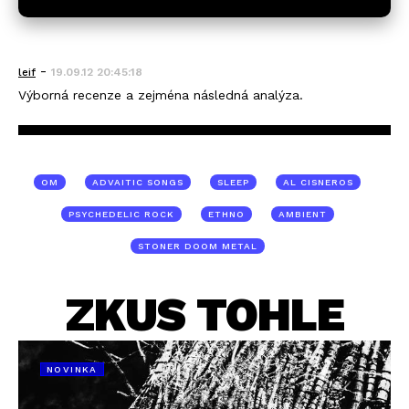
-
leif
19.09.12 20:45:18
Výborná recenze a zejména následná analýza.
OM
ADVAITIC SONGS
SLEEP
AL CISNEROS
PSYCHEDELIC ROCK
ETHNO
AMBIENT
STONER DOOM METAL
ZKUS TOHLE
NOVINKA