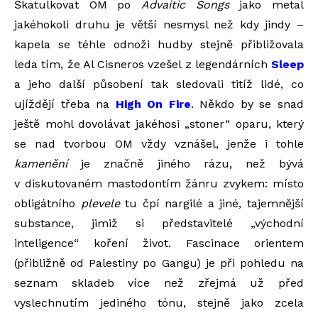
Škatulkovat OM po
Advaitic Songs
jako metal
jakéhokoli druhu je větší nesmysl než kdy jindy –
kapela se téhle odnoži hudby stejně přibližovala
leda tím, že Al Cisneros vzešel z legendárních
Sleep
a jeho další působení tak sledovali titíž lidé, co
ujíždějí třeba na
High On Fire
. Někdo by se snad
ještě mohl dovolávat jakéhosi „stoner“ oparu, který
se nad tvorbou OM vždy vznášel, jenže i tohle
kamenění
je značně jiného rázu, než bývá
v diskutovaném mastodontím žánru zvykem: místo
obligátního
plevele
tu čpí nargilé a jiné, tajemnější
substance, jimiž si představitelé „východní
inteligence“ koření život. Fascinace orientem
(přibližně od Palestiny po Gangu) je při pohledu na
seznam skladeb více než zřejmá už před
vyslechnutím jediného tónu, stejně jako zcela