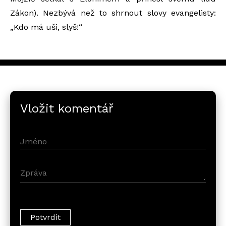
Zákon). Nezbývá než to shrnout slovy evangelisty:
„Kdo má uši, slyš!“
Vložit komentář