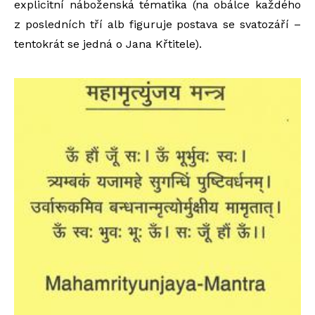
explicitní náboženská tématika (na obálce každého
z posledních tří alb figuruje postava se svatozáří –
tentokrát se jedná o Jana Křtitele).