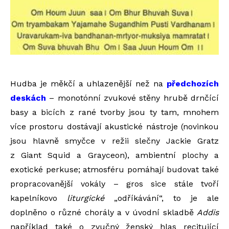
Hudba je měkčí a uhlazenější než na
předchozích
deskách
– monotónní zvukové stěny hrubě drnčící
basy a bicích z rané tvorby jsou ty tam, mnohem
více prostoru dostávají akustické nástroje (novinkou
jsou hlavně smyčce v režii slečny Jackie Gratz
z Giant Squid a Grayceon), ambientní plochy a
exotické perkuse; atmosféru pomáhají budovat také
propracovanější vokály – gros sice stále tvoří
kapelníkovo
liturgické
„odříkávání“, to je ale
doplněno o různé chorály a v úvodní skladbě
Addis
například také o zvučný ženský hlas recitující