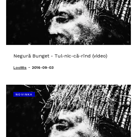
Negură Bunget - Tul-nic-că-rînd (video)
-
LooMis
2016-09-03
NOVINKA