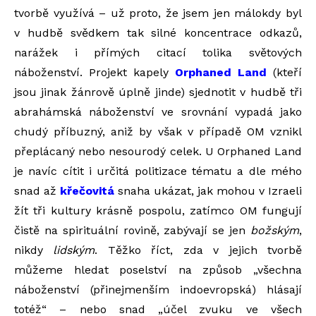
tvorbě využívá – už proto, že jsem jen málokdy byl
v hudbě svědkem tak silné koncentrace odkazů,
narážek i přímých citací tolika světových
náboženství. Projekt kapely
Orphaned Land
(kteří
jsou jinak žánrově úplně jinde) sjednotit v hudbě tři
abrahámská náboženství ve srovnání vypadá jako
chudý příbuzný, aniž by však v případě OM vznikl
přeplácaný nebo nesourodý celek. U Orphaned Land
je navíc cítit i určitá politizace tématu a dle mého
snad až
křečovitá
snaha ukázat, jak mohou v Izraeli
žít tři kultury krásně pospolu, zatímco OM fungují
čistě na spirituální rovině, zabývají se jen
božským
,
nikdy
lidským
. Těžko říct, zda v jejich tvorbě
můžeme hledat poselství na způsob „všechna
náboženství (přinejmenším indoevropská) hlásají
totéž“ – nebo snad „účel zvuku ve všech