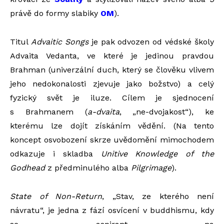
právě do formy slabiky
OM
).
Titul
Advaitic Songs
je pak odvozen od védské školy
Advaita Vedanta, ve které je jedinou pravdou
Brahman (univerzální duch, který se člověku vlivem
jeho nedokonalosti zjevuje jako božstvo) a celý
fyzický svět je iluze. Cílem je sjednocení
s Brahmanem (
a-dvaita
, „ne-dvojakost“), ke
kterému lze dojít získáním vědění. (Na tento
koncept osvobození skrze uvědomění mimochodem
odkazuje i skladba
Unitive Knowledge of the
Godhead
z předminulého alba
Pilgrimage
).
State of Non-Return
, „Stav, ze kterého není
návratu“, je jedna z fází osvícení v buddhismu, kdy