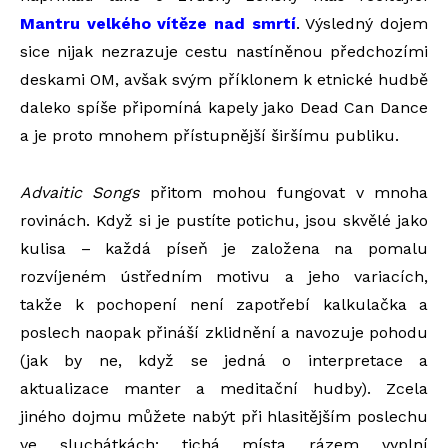
Mantru velkého vítěze nad smrtí
. Výsledný dojem
sice nijak nezrazuje cestu nastíněnou předchozími
deskami OM, avšak svým příklonem k etnické hudbě
daleko spíše připomíná kapely jako Dead Can Dance
a je proto mnohem přístupnější širšímu publiku.
Advaitic Songs
přitom mohou fungovat v mnoha
rovinách. Když si je pustíte potichu, jsou skvělé jako
kulisa – každá píseň je založena na pomalu
rozvíjeném ústředním motivu a jeho variacích,
takže k pochopení není zapotřebí kalkulačka a
poslech naopak přináší zklidnění a navozuje pohodu
(jak by ne, když se jedná o interpretace a
aktualizace manter a meditační hudby). Zcela
jiného dojmu můžete nabýt při hlasitějším poslechu
ve sluchátkách: tichá místa rázem vyplní