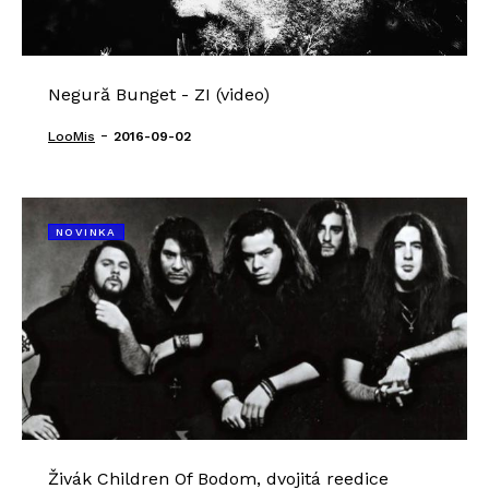
Negură Bunget - ZI (video)
-
LooMis
2016-09-02
NOVINKA
Živák Children Of Bodom, dvojitá reedice