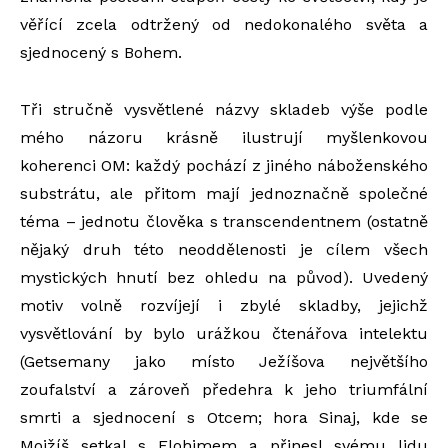
věřící zcela odtržený od nedokonalého světa a
sjednocený s Bohem.
Tři stručně vysvětlené názvy skladeb výše podle
mého názoru krásně ilustrují myšlenkovou
koherenci OM: každý pochází z jiného náboženského
substrátu, ale přitom mají jednoznačně společné
téma – jednotu člověka s transcendentnem (ostatně
nějaký druh této neoddělenosti je cílem všech
mystických hnutí bez ohledu na původ). Uvedený
motiv volně rozvíjejí i zbylé skladby, jejichž
vysvětlování by bylo urážkou čtenářova intelektu
(Getsemany jako místo Ježíšova největšího
zoufalství a zároveň předehra k jeho triumfální
smrti a sjednocení s Otcem; hora Sinaj, kde se
Mojžíš setkal s Elohimem a přinesl svému lidu