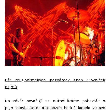
Pár religionistických poznámek aneb Slovníček
pojmů
Na závěr považuji za nutné krátce pohovořit o
pojmosloví, které tato pozoruhodná kapela ve své