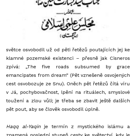
světce osvobodil už od pěti řetězů poutajících jej ke
klamné pozemské existenci – přesně jak Cisneros
zpívá: „The five roads subsumed by grace
emancipates from dream“ (Pět vznešeně osvojených
cest osvobozuje ze Snu). Oněch pět řetězů čítá víru
v Já, pochybovačnost, lpění na rituálech, smyslové
toužení a zlou vůli; je třeba se zbavit ještě dalších
pět pout, aby se člověk osvobodil úplně.
Haqq al-Yaqin
je termín z mystického islámu a
znamená poslední stupeň cesty ke světectví, kdy je