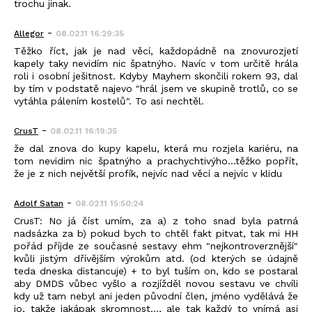
trochu jinak.
-
Allegor
08.02.11 16:29:35
Těžko říct, jak je nad věcí, každopádně na znovurozjetí
kapely taky nevidím nic špatnýho. Navíc v tom určitě hrála
roli i osobní ješitnost. Kdyby Mayhem skončili rokem 93, dal
by tím v podstatě najevo "hrál jsem ve skupině trotlů, co se
vytáhla pálením kostelů". To asi nechtěl.
-
CrusT
08.02.11 16:19:35
že dal znova do kupy kapelu, která mu rozjela kariéru, na
tom nevidim nic špatnýho a prachychtivýho...těžko popřít,
že je z nich největší profík, nejvíc nad věcí a nejvíc v klidu
-
Adolf Satan
08.02.11 15:50:24
CrusT: No já číst umím, za a) z toho snad byla patrná
nadsázka za b) pokud bych to chtěl fakt pitvat, tak mi HH
pořád příjde ze současné sestavy ehm "nejkontroverznější"
kvůli jistým dřívějším výrokům atd. (od kterých se údajně
teda dneska distancuje) + to byl tuším on, kdo se postaral
aby DMDS vůbec vyšlo a rozjížděl novou sestavu ve chvíli
kdy už tam nebyl ani jeden původní člen, jméno vydělává že
jo, takže jakápak skromnost..., ale tak každý to vnímá asi