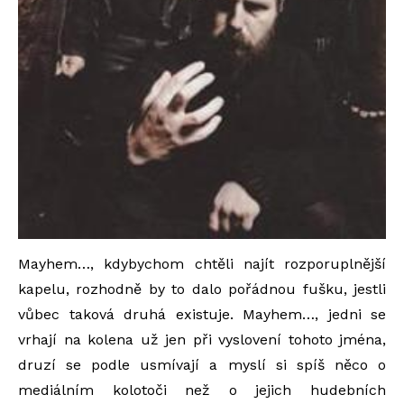
Mayhem…, kdybychom chtěli najít rozporuplnější
kapelu, rozhodně by to dalo pořádnou fušku, jestli
vůbec taková druhá existuje. Mayhem…, jedni se
vrhají na kolena už jen při vyslovení tohoto jména,
druzí se podle usmívají a myslí si spíš něco o
mediálním kolotoči než o jejich hudebních