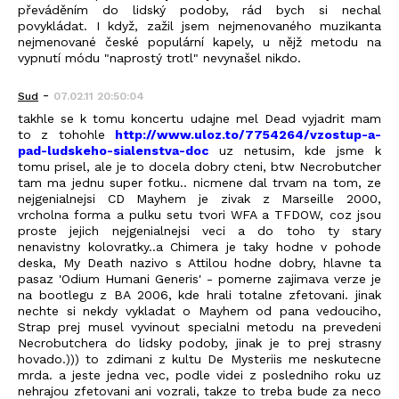
převáděním do lidský podoby, rád bych si nechal
povykládat. I když, zažil jsem nejmenovaného muzikanta
nejmenované české populární kapely, u nějž metodu na
vypnutí módu "naprostý trotl" nevynašel nikdo.
-
Sud
07.02.11 20:50:04
takhle se k tomu koncertu udajne mel Dead vyjadrit mam
to z tohohle
http://www.uloz.to/7754264/vzostup-a-
pad-ludskeho-sialenstva-doc
uz netusim, kde jsme k
tomu prisel, ale je to docela dobry cteni, btw Necrobutcher
tam ma jednu super fotku.. nicmene dal trvam na tom, ze
nejgenialnejsi CD Mayhem je zivak z Marseille 2000,
vrcholna forma a pulku setu tvori WFA a TFDOW, coz jsou
proste jejich nejgenialnejsi veci a do toho ty stary
nenavistny kolovratky..a Chimera je taky hodne v pohode
deska, My Death nazivo s Attilou hodne dobry, hlavne ta
pasaz 'Odium Humani Generis' - pomerne zajimava verze je
na bootlegu z BA 2006, kde hrali totalne zfetovani. jinak
nechte si nekdy vykladat o Mayhem od pana vedouciho,
Strap prej musel vyvinout specialni metodu na prevedeni
Necrobutchera do lidsky podoby, jinak je to prej strasny
hovado.))) to zdimani z kultu De Mysteriis me neskutecne
mrda. a jeste jedna vec, podle videi z posledniho roku uz
nehrajou zfetovani ani vozrali, takze to treba bude za neco