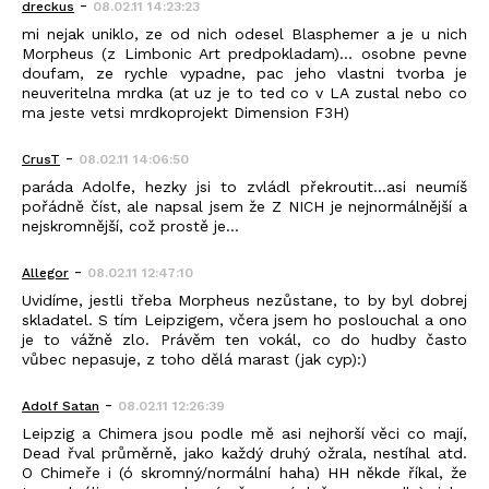
-
dreckus
08.02.11 14:23:23
mi nejak uniklo, ze od nich odesel Blasphemer a je u nich
Morpheus (z Limbonic Art predpokladam)... osobne pevne
doufam, ze rychle vypadne, pac jeho vlastni tvorba je
neuveritelna mrdka (at uz je to ted co v LA zustal nebo co
ma jeste vetsi mrdkoprojekt Dimension F3H)
-
CrusT
08.02.11 14:06:50
paráda Adolfe, hezky jsi to zvládl překroutit...asi neumíš
pořádně číst, ale napsal jsem že Z NICH je nejnormálnější a
nejskromnější, což prostě je...
-
Allegor
08.02.11 12:47:10
Uvidíme, jestli třeba Morpheus nezůstane, to by byl dobrej
skladatel. S tím Leipzigem, včera jsem ho poslouchal a ono
je to vážně zlo. Právěm ten vokál, co do hudby často
vůbec nepasuje, z toho dělá marast (jak cyp):)
-
Adolf Satan
08.02.11 12:26:39
Leipzig a Chimera jsou podle mě asi nejhorší věci co mají,
Dead řval průměrně, jako každý druhý ožrala, nestíhal atd.
O Chimeře i (ó skromný/normální haha) HH někde říkal, že