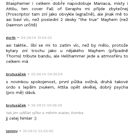
Blasphemer i celkem dobře napodobuje Maniaca, místy i
Attilu, ten cover Fall of Seraphs mi přijde zbytečnej
(Proscriptor tam zní jako obvykle legračně), ale jinak mě to
asi baví víc, než poslední 2 desky "the true" Mayhem (než
Daemon určitě)
-
gorth
04.06.14 21:54:22
asi takhle.. líbí se mi to zatím víc, než by mělo, protože
kytary zní trochu jako u nějakého Mayhem (případně
Thorns) tribute bandu, ale Hellhammer jede a atmosféru to
celkem má
-
brutusáček
02.06.14 09:35:54
s novinkou spokojenost, první půlka svižná, druhá takové
ordo s lepším zvukem, Attila opět skvělej, dobrý psycha
(pro mě) dává.
-
brutusáček
26.09.12 00:36:36
tak jen udělat výřez a měním avatar, bomba
jj celej himler :)
-
lemmy
25.09.12 22:45:05