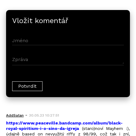
Vložit komentář
-
AddSatan
30.05.23 10:27:51
https://www.peaceville.bandcamp.com/album/black-
royal-spiritism-i-o-sino-da-igreja
(staro)noví Mayhem :),
údajně based on nevyužitý riffy z 98/99, což tak i zní,