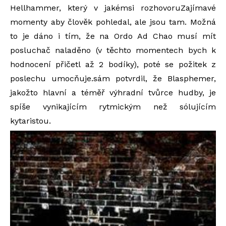
Hellhammer, který v jakémsi rozhovoruZajímavé
momenty aby člověk pohledal, ale jsou tam. Možná
to je dáno i tím, že na Ordo Ad Chao musí mít
posluchač naladěno (v těchto momentech bych k
hodnocení přičetl až 2 bodíky), poté se požitek z
poslechu umocňuje.sám potvrdil, že Blasphemer,
jakožto hlavní a téměř výhradní tvůrce hudby, je
spíše vynikajícím rytmickým než sólujícím
kytaristou.