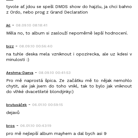
tyvole ať jdou se spešl DMDS show do hajzlu, ja chci bahno
z Ordo, nebo prog z Grand Declaration
-
jkl
08.09.10 08:18:41
Měla no, to album si zaslouží nepoměrně lepší hodnocení.
-
bizz
08.09.10 00:56:40
na tuhle deska mela vzniknout i opozirecka, ale uz kdesi v
minulosti :)
-
Aeshma-Daeva
08.09.10 00:41:53
Pro mě naprostá špica. Ze začátku mě to nějak nemohlo
chytit, ale jak jsem do toho vnikl, tak to bylo jak vniknout
do vlhké dvacetileté blondýnky:)
-
brutusáček
06.01.10 00:59:15
dejavů
-
bros
06.01.10 00:43:19
pro mě nejlepší album mayhem a dal bych asi 9