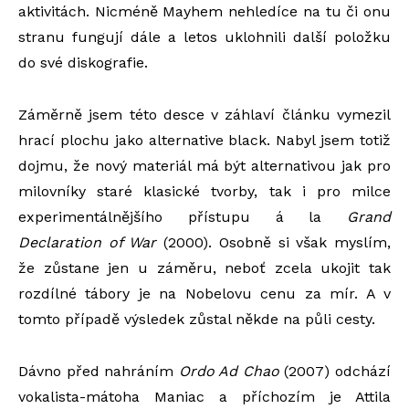
aktivitách. Nicméně Mayhem nehledíce na tu či onu
stranu fungují dále a letos uklohnili další položku
do své diskografie.
Záměrně jsem této desce v záhlaví článku vymezil
hrací plochu jako alternative black. Nabyl jsem totiž
dojmu, že nový materiál má být alternativou jak pro
milovníky staré klasické tvorby, tak i pro milce
experimentálnějšího přístupu á la
Grand
Declaration of War
(2000). Osobně si však myslím,
že zůstane jen u záměru, neboť zcela ukojit tak
rozdílné tábory je na Nobelovu cenu za mír. A v
tomto případě výsledek zůstal někde na půli cesty.
Dávno před nahráním
Ordo Ad Chao
(2007) odchází
vokalista-mátoha Maniac a příchozím je Attila