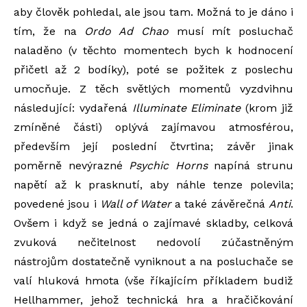
aby člověk pohledal, ale jsou tam. Možná to je dáno i
tím, že na
Ordo Ad Chao
musí mít posluchač
naladěno (v těchto momentech bych k hodnocení
přičetl až 2 bodíky), poté se požitek z poslechu
umocňuje. Z těch světlých momentů vyzdvihnu
následující: vydařená
Illuminate Eliminate
(krom již
zmíněné části) oplývá zajímavou atmosférou,
především její poslední čtvrtina; závěr jinak
poměrně nevýrazné
Psychic Horns
napíná strunu
napětí až k prasknutí, aby náhle tenze polevila;
povedené jsou i
Wall of Water
a také závěrečná
Anti
.
Ovšem i když se jedná o zajímavé skladby, celková
zvuková nečitelnost nedovolí zúčastněným
nástrojům dostatečně vyniknout a na posluchače se
valí hluková hmota (vše říkajícím příkladem budiž
Hellhammer, jehož technická hra a hračičkování