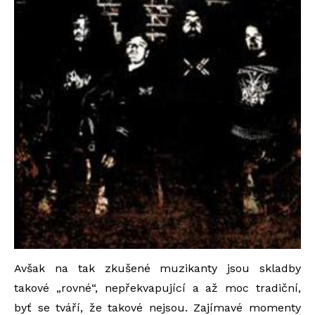
Avšak na tak zkušené muzikanty jsou skladby
takové „rovné“, nepřekvapující a až moc tradiční,
byť se tváří, že takové nejsou. Zajímavé momenty