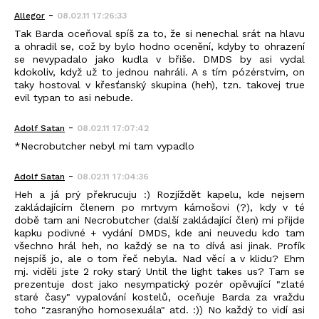
-
Allegor
08.02.11 17:26:33
Tak Barda oceňoval spíš za to, že si nenechal srát na hlavu
a ohradil se, což by bylo hodno ocenění, kdyby to ohrazení
se nevypadalo jako kudla v břiše. DMDS by asi vydal
kdokoliv, když už to jednou nahráli. A s tím pózérstvím, on
taky hostoval v křesťanský skupina (heh), tzn. takovej true
evil typan to asi nebude.
-
Adolf Satan
08.02.11 17:07:42
*Necrobutcher nebyl mi tam vypadlo
-
Adolf Satan
08.02.11 17:04:36
Heh a já prý překrucuju :) Rozjíždět kapelu, kde nejsem
zakládajícím členem po mrtvym kámošovi (?), kdy v té
době tam ani Necrobutcher (další zakládající člen) mi přijde
kapku podivné + vydání DMDS, kde ani neuvedu kdo tam
všechno hrál heh, no každý se na to dívá asi jinak. Profík
nejspíš jo, ale o tom řeč nebyla. Nad věcí a v klidu? Ehm
mj. viděli jste 2 roky starý Until the light takes us? Tam se
prezentuje dost jako nesympatický pozér opěvující "zlaté
staré časy" vypalování kostelů, oceňuje Barda za vraždu
toho "zasranýho homosexuála" atd. :)) No každý to vidí asi