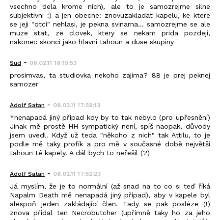
vsechno dela krome nich), ale to je samozrejme silne
subjektivni :) a jen obecne: znovuzakladat kapelu, ke ktere
se jeji "otci" nehlasi, je pekna svinarna... samozrejme se ale
muze stat, ze clovek, ktery se nekam prida pozdeji,
nakonec skonci jako hlavni tahoun a duse skupiny
-
Sud
08.02.11 18:19:53
prosimvas, ta studiovka nekoho zajima? 88 je prej peknej
samozer
-
Adolf Satan
08.02.11 17:59:13
*nenapadá jiný případ kdy by to tak nebylo (pro upřesnění)
Jinak mě prostě HH sympatický není, spíš naopak, důvody
jsem uvedl. Když už teda "někoho z nich" tak Attilu, to je
podle mě taky profík a pro mě v současné době největší
tahoun té kapely. A dál bych to neřešil (?)
-
Adolf Satan
08.02.11 17:52:23
Já myslím, že je to normální (až snad na to co si teď říká
Napalm Death mě nenapadá jiný případ), aby v kapele byl
alespoň jeden zakládající člen. Tady se pak posléze (!)
znova přidal ten Necrobutcher (upřímně taky ho za jeho