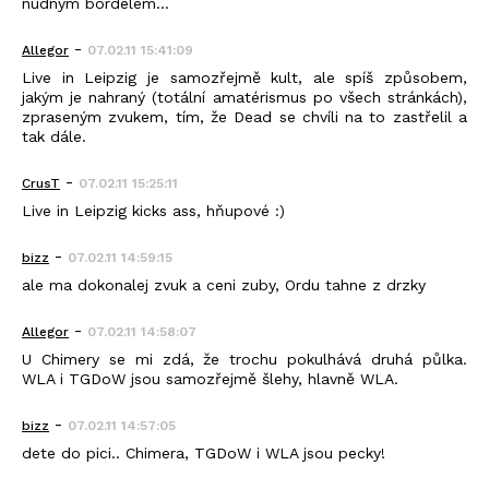
nudným bordelem...
-
Allegor
07.02.11 15:41:09
Live in Leipzig je samozřejmě kult, ale spíš způsobem,
jakým je nahraný (totální amatérismus po všech stránkách),
zpraseným zvukem, tím, že Dead se chvíli na to zastřelil a
tak dále.
-
CrusT
07.02.11 15:25:11
Live in Leipzig kicks ass, hňupové :)
-
bizz
07.02.11 14:59:15
ale ma dokonalej zvuk a ceni zuby, Ordu tahne z drzky
-
Allegor
07.02.11 14:58:07
U Chimery se mi zdá, že trochu pokulhává druhá půlka.
WLA i TGDoW jsou samozřejmě šlehy, hlavně WLA.
-
bizz
07.02.11 14:57:05
dete do pici.. Chimera, TGDoW i WLA jsou pecky!