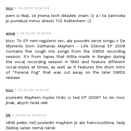
-
bizz
05.02.09 16:50:44
jsem si rikal, ze jmena tech skladeb znam :)) a i ta zanrovka
je ponekud mimo dnesni Trů Květenhem :))
-
annal
05.02.09 16:32:46
bizz: To EP neni regulerni vec, ale puvodni verze songu z De
Mysteriis Dom Sathanas Mayhem - Life Eternal EP 2009
Contains five rough mix songs from the DMDS recording
session. It's from tapes that Attila made in Bergen during
the vocal recording session in 1993 and feature different
vocal-styles at times, as well as it features the drum intro
of "Funeral Fog" that was cut away on the later DMDS
release
-
bizz
05.02.09 14:40:31
posledni Mayhem myslis Ordo ci ted EP 2009? to nic moc
jinak, abych teda rekl
-
DR
05.02.09 14:32:03
větší peklo než poslední mayhem je ale francouzština, tady
žádnej satan nemá nárok