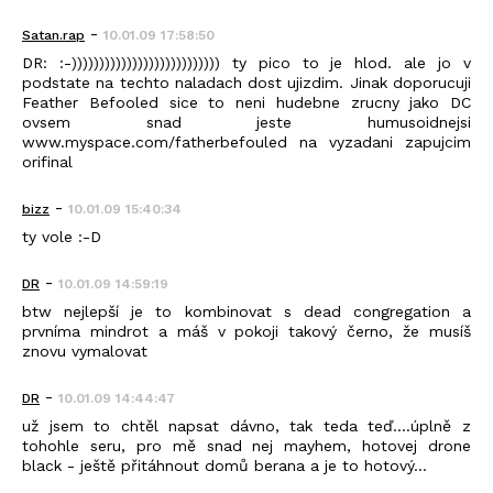
-
Satan.rap
10.01.09 17:58:50
DR: :-))))))))))))))))))))))))))) ty pico to je hlod. ale jo v
podstate na techto naladach dost ujizdim. Jinak doporucuji
Feather Befooled sice to neni hudebne zrucny jako DC
ovsem snad jeste humusoidnejsi
www.myspace.com/fatherbefouled na vyzadani zapujcim
orifinal
-
bizz
10.01.09 15:40:34
ty vole :-D
-
DR
10.01.09 14:59:19
btw nejlepší je to kombinovat s dead congregation a
prvníma mindrot a máš v pokoji takový černo, že musíš
znovu vymalovat
-
DR
10.01.09 14:44:47
už jsem to chtěl napsat dávno, tak teda teď....úplně z
tohohle seru, pro mě snad nej mayhem, hotovej drone
black - ještě přitáhnout domů berana a je to hotový...