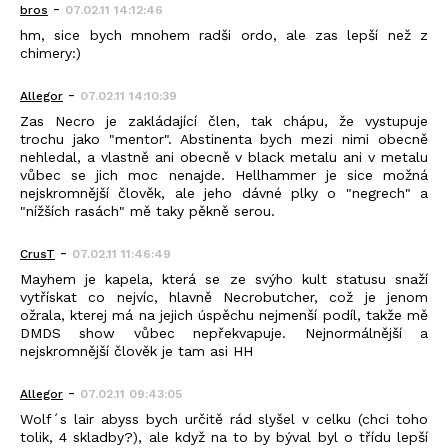
-
bros
07.02.11 14:12:46
hm, sice bych mnohem radši ordo, ale zas lepší než z
chimery:)
-
Allegor
07.02.11 14:10:39
Zas Necro je zakládající člen, tak chápu, že vystupuje
trochu jako "mentor". Abstinenta bych mezi nimi obecně
nehledal, a vlastně ani obecně v black metalu ani v metalu
vůbec se jich moc nenajde. Hellhammer je sice možná
nejskromnější člověk, ale jeho dávné plky o "negrech" a
"nížších rasách" mě taky pěkně serou.
-
CrusT
07.02.11 11:46:49
Mayhem je kapela, která se ze svýho kult statusu snaží
vytřískat co nejvíc, hlavně Necrobutcher, což je jenom
ožrala, kterej má na jejich úspěchu nejmenší podíl, takže mě
DMDS show vůbec nepřekvapuje. Nejnormálnější a
nejskromnější člověk je tam asi HH
-
Allegor
07.02.11 09:43:05
Wolf´s lair abyss bych určitě rád slyšel v celku (chci toho
tolik, 4 skladby?), ale když na to by býval byl o třídu lepší