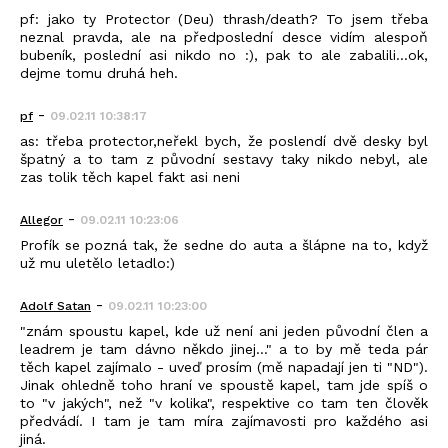
pf: jako ty Protector (Deu) thrash/death? To jsem třeba
neznal pravda, ale na předposlední desce vidím alespoň
bubeník, poslední asi nikdo no :), pak to ale zabalili...ok,
dejme tomu druhá heh.
-
pf
09.02.11 10:38:17
as: třeba protector,neřekl bych, že poslendí dvě desky byl
špatný a to tam z původní sestavy taky nikdo nebyl, ale
zas tolik těch kapel fakt asi neni
-
Allegor
09.02.11 10:23:06
Profík se pozná tak, že sedne do auta a šlápne na to, když
už mu uletělo letadlo:)
-
Adolf Satan
09.02.11 10:23:00
"znám spoustu kapel, kde už není ani jeden původní člen a
leadrem je tam dávno někdo jinej..." a to by mě teda pár
těch kapel zajímalo - uveď prosím (mě napadají jen ti "ND").
Jinak ohledně toho hraní ve spoustě kapel, tam jde spíš o
to "v jakých", než "v kolika", respektive co tam ten člověk
předvádí. I tam je tam míra zajímavosti pro každého asi
jiná.