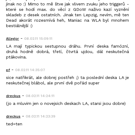
jinak no :) Mimo to mě štve jak vlivem zvuku jeho triggerů -
které se hodí max. do věcí z GDoW naživo kazí vyznění
skladeb z desek ostatních. Jinak ten Lepzig, nevím, mě ten
Dead akorát rozesmívá heh, Maniac na WLA byl mnohem
bestiálnější :)
-
Allegor
08.02.11 15:09:11
LA mají typickou sestupnou dráhu. První deska famózní,
druhá hodně dobrá, třetí, čtvrtá ujdou, dál neskutečná
ptákovina.
-
pf
08.02.11 14:35:07
sice natřikrát, ale dobrej postřeh ;) ta poslední deska LA je
neskutečnej blábol, ale první dvě pořád super
-
dreckus
08.02.11 14:24:11
(jo a mluvim jen o novejsich deskach LA, starsi jsou dobre)
-
dreckus
08.02.11 14:23:39
ted=ten