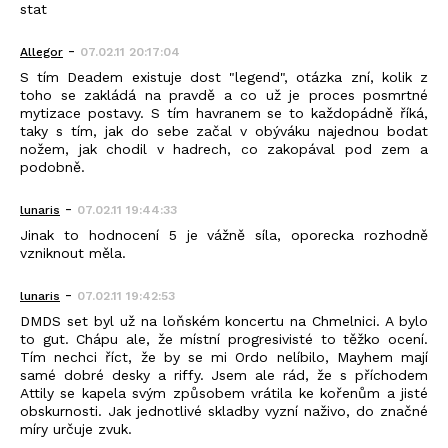
stat
-
Allegor
07.02.11 20:17:04
S tím Deadem existuje dost "legend", otázka zní, kolik z
toho se zakládá na pravdě a co už je proces posmrtné
mytizace postavy. S tím havranem se to každopádně říká,
taky s tím, jak do sebe začal v obýváku najednou bodat
nožem, jak chodil v hadrech, co zakopával pod zem a
podobně.
-
lunaris
07.02.11 19:44:33
Jinak to hodnocení 5 je vážně síla, oporecka rozhodně
vzniknout měla.
-
lunaris
07.02.11 19:42:53
DMDS set byl už na loňském koncertu na Chmelnici. A bylo
to gut. Chápu ale, že místní progresivisté to těžko ocení.
Tím nechci říct, že by se mi Ordo nelíbilo, Mayhem mají
samé dobré desky a riffy. Jsem ale rád, že s příchodem
Attily se kapela svým způsobem vrátila ke kořenům a jisté
obskurnosti. Jak jednotlivé skladby vyzní naživo, do značné
míry určuje zvuk.