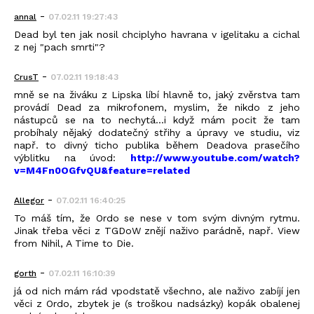
-
annal
07.02.11 19:27:43
Dead byl ten jak nosil chciplyho havrana v igelitaku a cichal
z nej "pach smrti"?
-
CrusT
07.02.11 19:18:43
mně se na živáku z Lipska líbí hlavně to, jaký zvěrstva tam
provádí Dead za mikrofonem, myslim, že nikdo z jeho
nástupců se na to nechytá...i když mám pocit že tam
probíhaly nějaký dodatečný střihy a úpravy ve studiu, viz
např. to divný ticho publika během Deadova prasečího
výblitku na úvod:
http://www.youtube.com/watch?
v=M4Fn0OGfvQU&feature=related
-
Allegor
07.02.11 16:40:25
To máš tím, že Ordo se nese v tom svým divným rytmu.
Jinak třeba věci z TGDoW znějí naživo parádně, např. View
from Nihil, A Time to Die.
-
gorth
07.02.11 16:10:39
já od nich mám rád vpodstatě všechno, ale naživo zabíjí jen
věci z Ordo, zbytek je (s troškou nadsázky) kopák obalenej