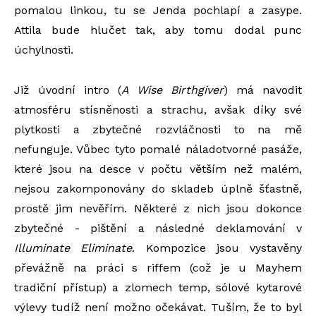
pomalou linkou, tu se Jenda pochlapí a zasype.
Attila bude hlučet tak, aby tomu dodal punc
úchylnosti.
Již úvodní intro (
A Wise Birthgiver
) má navodit
atmosféru stísněnosti a strachu, avšak díky své
plytkosti a zbytečné rozvláčnosti to na mě
nefunguje. Vůbec tyto pomalé náladotvorné pasáže,
které jsou na desce v počtu větším než malém,
nejsou zakomponovány do skladeb úplně šťastně,
prostě jim nevěřím. Některé z nich jsou dokonce
zbytečné - pištění a následné deklamování v
Illuminate Eliminate
. Kompozice jsou vystavěny
převážně na práci s riffem (což je u Mayhem
tradiční přístup) a zlomech temp, sólové kytarové
výlevy tudíž není možno očekávat. Tuším, že to byl