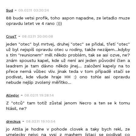
-
Sud
09.02.11 03:20:24
88 bude vetsi profik, toho aspon napadne, ze letadlo muze
opravdu letet ve 4 rano :)))
-
CrusT
08.02.11 20:00:08
jeden "otec" byl mrtvej, druhej "otec" se přidal, třetí "otec"
už byl nejspíš opravdu otec u rodiny, takže nezájem...kdyby
s tím "reunionem" měl někdo problém, tak se asi ozve, ne?
znám spoustu kapel, kde už není ani jeden původní člen a
leadrem je tam dávno někdo jinej... založení kapely na to
přece nemá vůbec vliv. jinak teda v tom případě stačí se
podívat, kde všude hraje HH :) ono tohle asi opravdu
nebude nejlíp zvolený měřítko...
-
Allegor
08.02.11 19:28:14
Z "otců" tam totiž zůstal jenom Necro a ten se k tomu
hlásil, ne?
-
dreckus
08.02.11 19:10:54
jo Attila je hodne v pohode clovek a taky bych rekl, ze
umelecky nejvc na vysi z mayhem (staci se podivat co