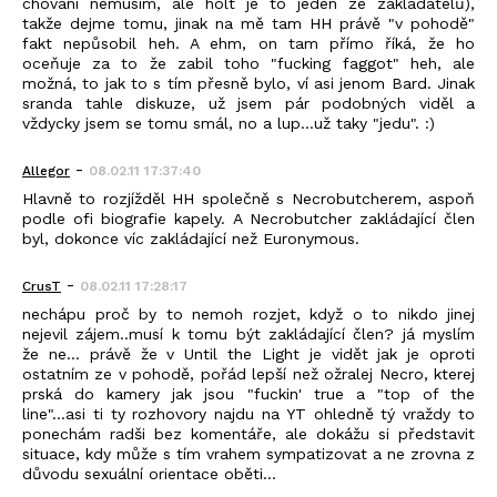
chování nemusím, ale holt je to jeden ze zakladatelů),
takže dejme tomu, jinak na mě tam HH právě "v pohodě"
fakt nepůsobil heh. A ehm, on tam přímo říká, že ho
oceňuje za to že zabil toho "fucking faggot" heh, ale
možná, to jak to s tím přesně bylo, ví asi jenom Bard. Jinak
sranda tahle diskuze, už jsem pár podobných viděl a
vždycky jsem se tomu smál, no a lup...už taky "jedu". :)
-
Allegor
08.02.11 17:37:40
Hlavně to rozjížděl HH společně s Necrobutcherem, aspoň
podle ofi biografie kapely. A Necrobutcher zakládající člen
byl, dokonce víc zakládající než Euronymous.
-
CrusT
08.02.11 17:28:17
nechápu proč by to nemoh rozjet, když o to nikdo jinej
nejevil zájem..musí k tomu být zakládající člen? já myslím
že ne... právě že v Until the Light je vidět jak je oproti
ostatním ze v pohodě, pořád lepší než ožralej Necro, kterej
prská do kamery jak jsou "fuckin' true a "top of the
line"...asi ti ty rozhovory najdu na YT ohledně tý vraždy to
ponechám radši bez komentáře, ale dokážu si představit
situace, kdy může s tím vrahem sympatizovat a ne zrovna z
důvodu sexuální orientace oběti...