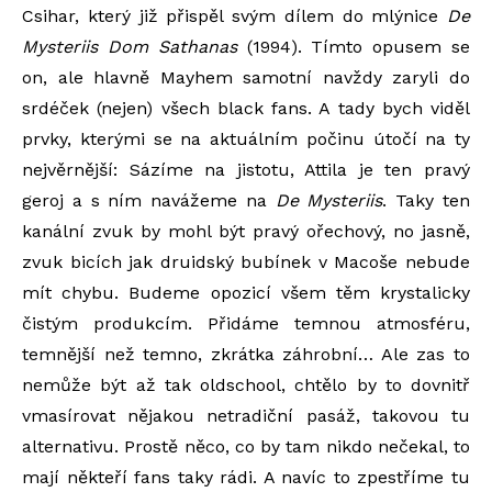
Csihar, který již přispěl svým dílem do mlýnice
De
Mysteriis Dom Sathanas
(1994). Tímto opusem se
on, ale hlavně Mayhem samotní navždy zaryli do
srdéček (nejen) všech black fans. A tady bych viděl
prvky, kterými se na aktuálním počinu útočí na ty
nejvěrnější: Sázíme na jistotu, Attila je ten pravý
geroj a s ním navážeme na
De Mysteriis
. Taky ten
kanální zvuk by mohl být pravý ořechový, no jasně,
zvuk bicích jak druidský bubínek v Macoše nebude
mít chybu. Budeme opozicí všem těm krystalicky
čistým produkcím. Přidáme temnou atmosféru,
temnější než temno, zkrátka záhrobní… Ale zas to
nemůže být až tak oldschool, chtělo by to dovnitř
vmasírovat nějakou netradiční pasáž, takovou tu
alternativu. Prostě něco, co by tam nikdo nečekal, to
mají někteří fans taky rádi. A navíc to zpestříme tu