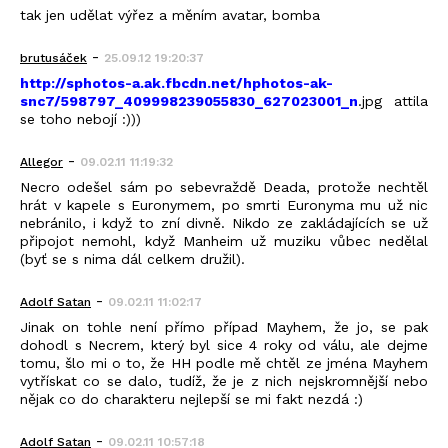
tak jen udělat výřez a měním avatar, bomba
-
brutusáček
25.09.12 19:20:37
http://sphotos-a.ak.fbcdn.net/hphotos-ak-
snc7/598797_409998239055830_627023001_n
.jpg attila
se toho nebojí :)))
-
Allegor
09.02.11 11:19:32
Necro odešel sám po sebevraždě Deada, protože nechtěl
hrát v kapele s Euronymem, po smrti Euronyma mu už nic
nebránilo, i když to zní divně. Nikdo ze zakládajících se už
připojot nemohl, když Manheim už muziku vůbec nedělal
(byť se s nima dál celkem družil).
-
Adolf Satan
09.02.11 11:02:17
Jinak on tohle není přímo případ Mayhem, že jo, se pak
dohodl s Necrem, který byl sice 4 roky od válu, ale dejme
tomu, šlo mi o to, že HH podle mě chtěl ze jména Mayhem
vytřískat co se dalo, tudíž, že je z nich nejskromnější nebo
nějak co do charakteru nejlepší se mi fakt nezdá :)
-
Adolf Satan
09.02.11 10:57:18