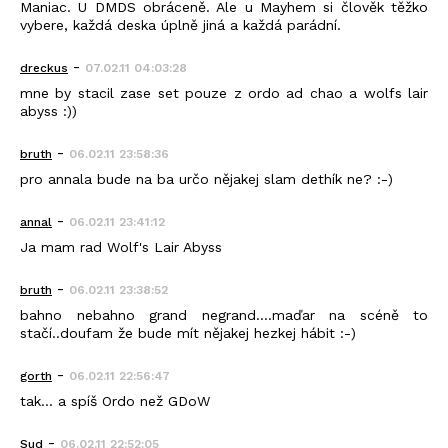
Maniac. U DMDS obráceně. Ale u Mayhem si člověk těžko
vybere, každá deska úplně jiná a každá parádní.
-
dreckus
07.02.11 04:03:28
mne by stacil zase set pouze z ordo ad chao a wolfs lair
abyss :))
-
bruth
06.02.11 23:58:36
pro annala bude na ba určo nějakej slam dethík ne? :-)
-
annal
06.02.11 23:41:12
Ja mam rad Wolf's Lair Abyss
-
bruth
06.02.11 23:38:52
bahno nebahno grand negrand....maďar na scéně to
stačí..doufam že bude mít nějakej hezkej hábit :-)
-
gorth
06.02.11 22:56:47
tak... a spíš Ordo než GDoW
-
Sud
06.02.11 22:52:05