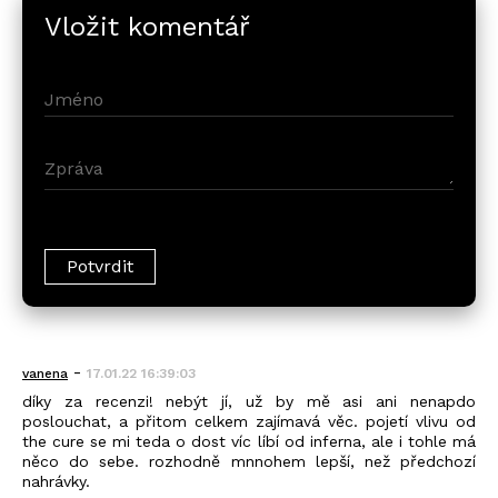
Vložit komentář
-
vanena
17.01.22 16:39:03
díky za recenzi! nebýt jí, už by mě asi ani nenapdo
poslouchat, a přitom celkem zajímavá věc. pojetí vlivu od
the cure se mi teda o dost víc líbí od inferna, ale i tohle má
něco do sebe. rozhodně mnnohem lepší, než předchozí
nahrávky.