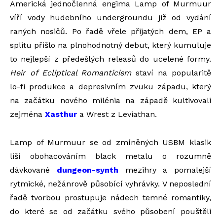
Americká jednočlenná engima Lamp of Murmuur
víří vody hudebního undergroundu již od vydání
raných nosičů. Po řadě vřele přijatých dem, EP a
splitu přišlo na plnohodnotný debut, který kumuluje
to nejlepší z předešlých releasů do ucelené formy.
Heir of Ecliptical Romanticism
staví na popularitě
lo-fi produkce a depresivním zvuku západu, který
na začátku nového milénia na západě kultivovali
zejména
Xasthur
a Wrest z Leviathan.
Lamp of Murmuur se od zmíněných USBM klasik
liší obohacováním black metalu o rozumně
dávkované
dungeon-synth
mezihry a pomalejší
rytmické, nežánrově působící vyhrávky. V neposlední
řadě tvorbou prostupuje nádech temné romantiky,
do které se od začátku svého působení pouštěli