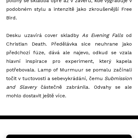
polohy se skladba opře až v závěru, kde vygraduje v
podobném stylu a intenzitě jako zkroušenější Free
Bird.
Desku uzavírá cover skladby
As Evening Falls
od
Christian Death. Předělávka sice neuhrane jako
předchozí fúze, dává ale najevo, odkud se vzala
hlavní inspirace pro experiment, který kapela
potřebovala. Lamp of Murmuur se pomalu začínali
točit v tuctovosti a sebevykrádání, čemu
Submission
and Slavery
částečně zabránila. Odvahy se ale
mohlo dostavit ještě více.