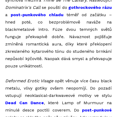
synthová mezihra
Thine Be The Calvary
. Následující
Dominatrix's Call
se pouští do
gothrockového rázu
a
post-punkového chladu
téměř od začátku –
hned poté, co bezproblémově naváže na
blackmetalové intro. Fúze dvou temných světů
funguje překvapivě dobře. Návaznost pojišťuje
zmíněná romantická aura, díky které překlopení
zkresleného kytarového tónu do studeného brnkání
nepůsobí kýčovitě. Naopak dává smysl a překvapuje
pouze unikátností.
Deformed Erotic Visage
opět věnuje více času black
metalu, vlivy gotiky ovšem neopomíjí. Do pozadí
vstupují neoklasical-darkwaveové motivy ve stylu
Dead Can Dance
, které Lamp of Murmuur na
minulé desce poctili coverem. Do
post-punkové