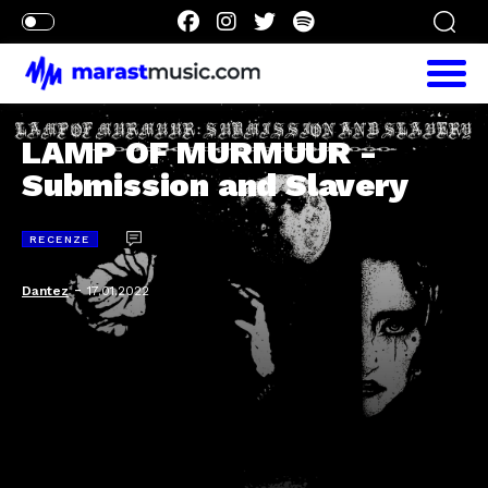
LAMP OF MURMUUR -
Submission and Slavery
RECENZE
-
Dantez
17.01.2022