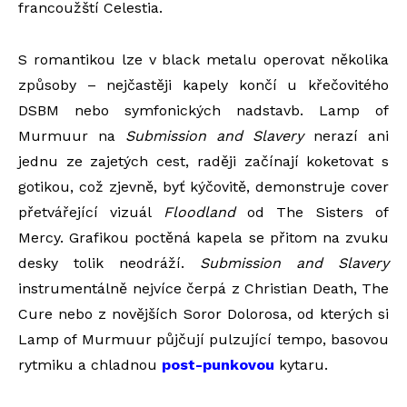
francoužští Celestia.
S romantikou lze v black metalu operovat několika
způsoby – nejčastěji kapely končí u křečovitého
DSBM nebo symfonických nadstavb. Lamp of
Murmuur na
Submission and Slavery
nerazí ani
jednu ze zajetých cest, raději začínají koketovat s
gotikou, což zjevně, byť kýčovitě, demonstruje cover
přetvářející vizuál
Floodland
od The Sisters of
Mercy. Grafikou poctěná kapela se přitom na zvuku
desky tolik neodráží.
Submission and Slavery
instrumentálně nejvíce čerpá z Christian Death, The
Cure nebo z novějších Soror Dolorosa, od kterých si
Lamp of Murmuur půjčují pulzující tempo, basovou
rytmiku a chladnou
post-punkovou
kytaru.