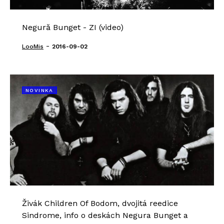
Negură Bunget - ZI (video)
-
LooMis
2016-09-02
NOVINKA
Živák Children Of Bodom, dvojitá reedice
Sindrome, info o deskách Negura Bunget a