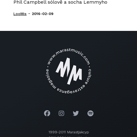
Phil Campbell sólově a socha Lemmyho
-
LooMis
2016-02-09
1999-2011 Marastjakcyp