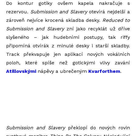
Do kontur gotiky ovšem kapela nakračuje s
rezervou.
Submission and Slavery
otevírá nejdelší a
zároveň nejvíce krocená skladba desky.
Reduced
t
o
Submission
a
nd Slavery
zní jako recyklát už dříve
slyšeného – jak hudebními postupy, tak riffy
připomíná otvírák z minulé desky i starší skladby.
Track překvapuje jen aplikací nových vokálních
poloh, které spíše než gotickými vlivy zavání
Atillovskými
nápěvy a ubrečeným
Kvarforthem
.
Submission and Slavery
překlopí do nových rovin