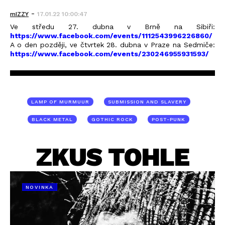
-
mIZZY
17.01.22 10:00:47
Ve středu 27. dubna v Brně na Sibiři:
https://www.facebook.com/events/1112543996226860/
A o den později, ve čtvrtek 28. dubna v Praze na Sedmiče:
https://www.facebook.com/events/230246955931593/
LAMP OF MURMUUR
SUBMISSION AND SLAVERY
BLACK METAL
GOTHIC ROCK
POST-PUNK
ZKUS TOHLE
NOVINKA