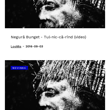
Negură Bunget - Tul-nic-că-rînd (video)
-
LooMis
2016-09-03
NOVINKA