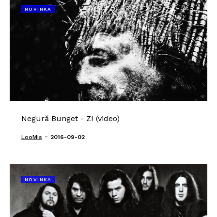
NOVINKA
Negură Bunget - ZI (video)
-
LooMis
2016-09-02
NOVINKA