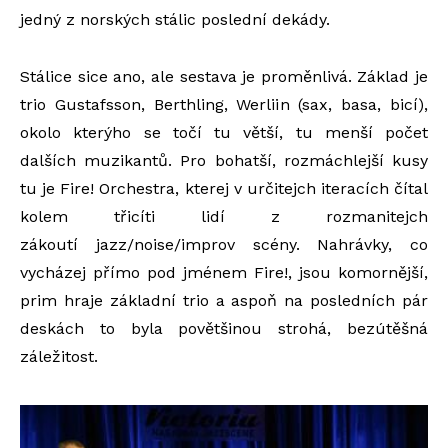
jedný z norských stálic poslední dekády.
Stálice sice ano, ale sestava je proměnlivá. Základ je
trio Gustafsson, Berthling, Werliin (sax, basa, bicí),
okolo kterýho se točí tu větší, tu menší počet
dalších muzikantů. Pro bohatší, rozmáchlejší kusy
tu je Fire! Orchestra, kterej v určitejch iteracích čítal
kolem třicíti lidí z rozmanitejch
zákoutí jazz/noise/improv scény. Nahrávky, co
vycházej přímo pod jménem Fire!, jsou komornější,
prim hraje základní trio a aspoň na posledních pár
deskách to byla povětšinou strohá, bezútěšná
záležitost.