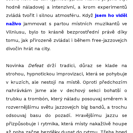
hodně náladovej a intenzivní, a krom experimentů
zvládá tvořit i silnou atmosféru. Když
jsem ho viděl
naživo
jammovat s partou místních muzikantů ve
Vilniusu, bylo to krásně bezprostřední právě díky
tomu, jak přirozeně zvládal i během free-jazzovejch
divočin hrát na city.
Novinka
Defeat
drží tradici, důraz se klade na
strohou, hypnotickou improvizaci, která se pohybuje
v kruzích, ale nestojí na místě. Oproti předchozím
nahrávkám jsme ale v dechový sekci bohatší o
trubku a trombón, který náladu posouvaj směrem k
rozvernějšímu světu jazzovejch big bandů, a trochu
odsouvaj basu do pozadí. Hravějšímu jazzu se
přizpůsobuje i rytmika, která místy nakažlivě houpe
až noha začne bezděky dupat do rytmu. Třeba hned