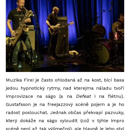
Muzika Fire! je často ohlodaná až na kost, bicí basa
jedou hypnotický rytmy, nad kterejma náladu tvoří
improvizace na ságo (a na
Defeat
i na flétnu).
Gustafsson je na freejazzový scéně pojem a je ho
radost poslouchat. Jednak občas překvapí pazvuky,
který dokáže na ságo vyloudit (což v týhle impro
scéně není až tak výjimečný), ale hlavně je jeho styl