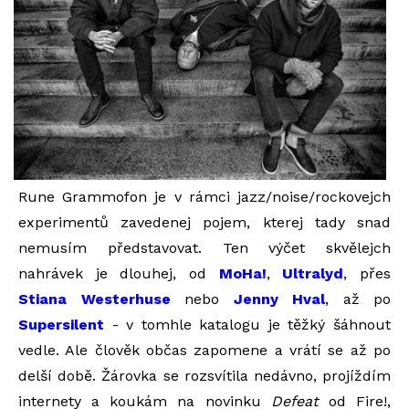
Rune Grammofon je v rámci jazz/noise/rockovejch
experimentů zavedenej pojem, kterej tady snad
nemusím představovat. Ten výčet skvělejch
nahrávek je dlouhej, od
MoHa!
,
Ultralyd
, přes
Stiana Westerhuse
nebo
Jenny Hval
, až po
Supersilent
- v tomhle katalogu je těžký šáhnout
vedle. Ale člověk občas zapomene a vrátí se až po
delší době. Žárovka se rozsvítila nedávno, projíždím
internety a koukám na novinku
Defeat
od Fire!,