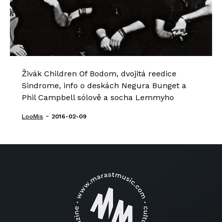
Živák Children Of Bodom, dvojitá reedice
Sindrome, info o deskách Negura Bunget a
Phil Campbell sólově a socha Lemmyho
-
LooMis
2016-02-09