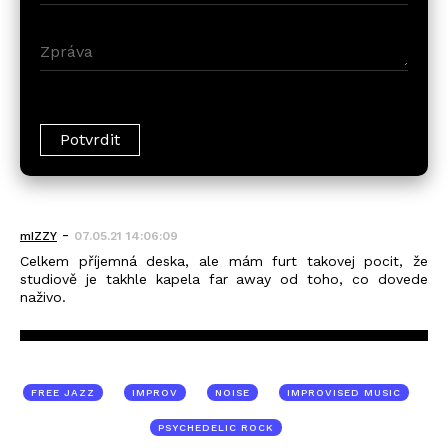
-
mIZZY
07.05.21 14:06:09
Celkem příjemná deska, ale mám furt takovej pocit, že
studiově je takhle kapela far away od toho, co dovede
naživo.
FREE JAZZ
IMPROV
NOISE
IMPROVISED MUSIC
PSYCHEDELIC ROCK