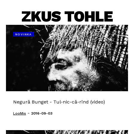
ZKUS TOHLE
NOVINKA
Negură Bunget - Tul-nic-că-rînd (video)
-
LooMis
2016-09-03