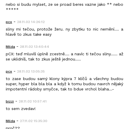
nebo si budu mylset, ze se proad beres vazne jako ** nebo
*****
-
pcx
28.11.02 14:26:12
sliny mi tečou, protože žeru. ny zbytku to nic nemění.... a
hlavě to zkus take easy
-
Milda
28.11.02 13:40:44
pCX: teď mluvíš úplně zcestně.... a navíc ti tečou sliny...... až
se uklidníš, tak to zkus ještě jednou.....
-
pcx
28.11.02 13:05:35
to zase budou samý klony kýpra 7 klíčů a všechny budou
super, hyper bla bla bla a když k tomu budou navrch nějaký
impotentní rádoby smyčce, tak to bdue vrchol blaha...-
-
bizzi
28.11.02 10:57:41
to sem zvedav!
-
Milda
27.11.02 15:35:30
proč??