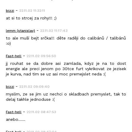
-
bizzi
22.11.02 11:32:11
at si to strcej za rohy!!! ;)
-
lemm (stanislav)
22.11.02 11:17:43
to ale muší bejt srčka!!! děte raději do calibánů / talibánů
:o)
-
Fast-hell
22.11.02 09:56:50
jj rouhat se da dobre asi zamlada, kdyz je na to dost
energie ale preci jenom po 30tce furt vykrikovat ze jezisek
je kurva, nad tim se uz asi moc premejslet neda :(
-
bizzi
22.11.02 09:09:40
myslim, ze se jim uz nechci o skladbach premyslet, tak to
delaj takhle jednoduse :(
-
Fast-hell
22.11.02 08:47:53
anebo......
-