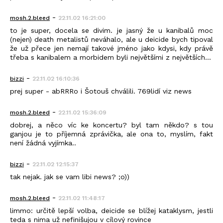
-
mosh.2.bleed
22.11.02 16:21:00
to je super, docela se divim. je jasný že u kanibalů moc
(nejen) death metalistů neváhalo, ale u deicide bych tipoval
že už přece jen nemají takové jméno jako kdysi, kdy právě
třeba s kanibalem a morbidem byli největšími z největších...
-
bizzi
22.11.02 16:10:36
prej super - abRRRo i Šotouš chválili. 769lidí viz news
-
mosh.2.bleed
22.11.02 15:36:09
dobrej, a něco víc ke koncertu? byl tam někdo? s tou
ganjou je to příjemná zprávička, ale ona to, myslím, fakt
není žádná vyjímka..
-
bizzi
22.11.02 12:15:37
tak nejak. jak se vam libi news? ;o))
-
mosh.2.bleed
22.11.02 11:48:17
limmo: určitě lepší volba, deicide se blížej kataklysm, jestli
teda s nima už nefinišujou v cílový rovince