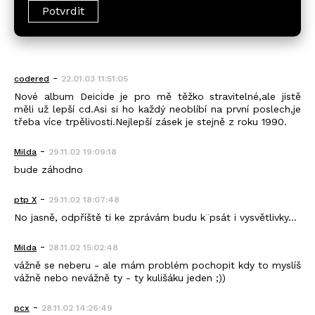
-
codered
22.01.03 11:51:05
Nové album Deicide je pro mě těžko stravitelné,ale jistě
měli už lepší cd.Asi si ho každý neoblíbí na první poslech,je
třeba více trpělivosti.Nejlepší zásek je stejně z roku 1990.
-
Milda
29.11.02 19:09:18
bude záhodno
-
ptp X
29.11.02 18:07:48
No jasně, odpříště ti ke zprávám budu k¨psát i vysvětlivky...
-
Milda
28.11.02 15:02:48
vážně se neberu - ale mám problém pochopit kdy to myslíš
vážně nebo nevážně ty - ty kulišáku jeden ;))
-
pcx
28.11.02 14:26:49