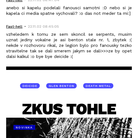
Fast-hell
22.11.02 08:47:04
anebo si kapelu podelali fanousci samotni :D nebo si je
kapela ci media spatne vychovali? :o das not meder ta mi:]
-
Fast-hell
22.11.02 08:45:05
vzheledem k tomu ze sem skoncil se serpents, musim
uznat jediny vokalne je asi benton stale nr. 1, zbytek :(
nekde v rozhovoru rikal, ze legion bylo pro fanousky tezko
stravitelne tak se dali smerem jakym se dali>>>ze by opet
dalsi kalkul :o bye bye deicide :(
DEICIDE
GLEN BENTON
DEATH METAL
ZKUS TOHLE
NOVINKA