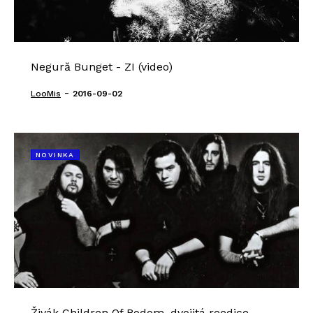
Negură Bunget - ZI (video)
-
LooMis
2016-09-02
NOVINKA
Živák Children Of Bodom, dvojitá reedice