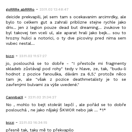
-
goRRRe abRRRo
23.11.02 12:48:47
deicide prekvapili, jel sem tam s ocekavanim arcimrdky, ale
bylo to celkem gut a zahrali priblizne stejne rychle jako
driv... jen z legion pouze dead but dreaming... zvukove to
byl takovej ten vceli ul, ale aparat hrali jako bejk... sou to
hrozny hulici a notorici, o ty dve picoviny pred nima sem
vubec nestal...
-
bizzi
23.11.02 11:57:27
jo, poslouchá se to dobře - "I přestože mi fragmenty
skladeb zůstávají pod rohy" tedy v hlave, ze, tak, "budu-li
hodnot z pozice fanouška, dávám za 6,5," protože něco
tam je, ale "však z pozice deathmetalisty je to se
zavřenými bulvami za výše uvedené."
-
CannibalX
22.11.02 21:34:27
No , mohlo to bejt stokrát lepčí , ale pořád se to dobře
poslouchá , ne jako nšjaký ŠKWOR nebo jak ... *1*
-
bizzi
22.11.02 16:34:15
přesně tak, taky mě to překvapilo