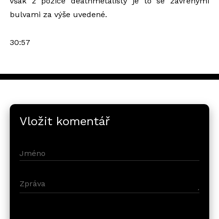
však z pozice deathmetalisty je to se zavřenými
bulvami za výše uvedené.
30:57
Vložit komentář