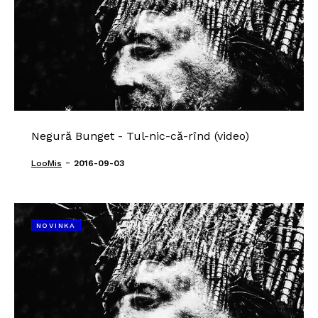
Negură Bunget - Tul-nic-că-rînd (video)
-
LooMis
2016-09-03
NOVINKA