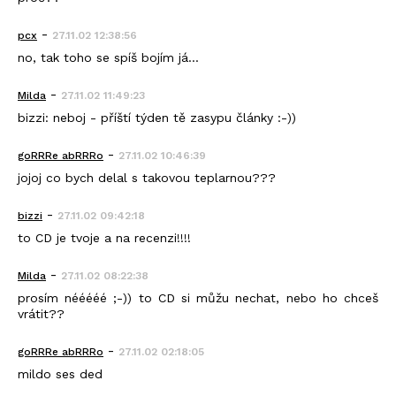
-
pcx
27.11.02 12:38:56
no, tak toho se spíš bojím já...
-
Milda
27.11.02 11:49:23
bizzi: neboj - příští týden tě zasypu články :-))
-
goRRRe abRRRo
27.11.02 10:46:39
jojoj co bych delal s takovou teplarnou???
-
bizzi
27.11.02 09:42:18
to CD je tvoje a na recenzi!!!!
-
Milda
27.11.02 08:22:38
prosím nééééé ;-)) to CD si můžu nechat, nebo ho chceš
vrátit??
-
goRRRe abRRRo
27.11.02 02:18:05
mildo ses ded