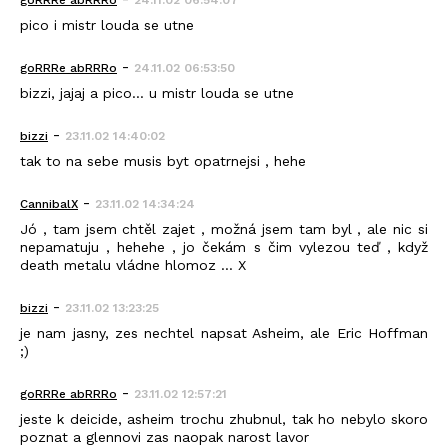
goRRRe abRRRo
24.11.02 06:54:07
pico i mistr louda se utne
-
goRRRe abRRRo
24.11.02 06:53:50
bizzi, jajaj a pico... u mistr louda se utne
-
bizzi
23.11.02 14:40:02
tak to na sebe musis byt opatrnejsi , hehe
-
CannibalX
23.11.02 14:34:24
Jó , tam jsem chtěl zajet , možná jsem tam byl , ale nic si
nepamatuju , hehehe , jo čekám s čim vylezou teď , když
death metalu vládne hlomoz ... X
-
bizzi
23.11.02 13:23:25
je nam jasny, zes nechtel napsat Asheim, ale Eric Hoffman
;)
-
goRRRe abRRRo
23.11.02 12:57:21
jeste k deicide, asheim trochu zhubnul, tak ho nebylo skoro
poznat a glennovi zas naopak narost lavor