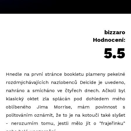
bizzaro
Hodnocení:
5.5
Hnedle na první stránce bookletu plameny pekelné
rozdmýchávajících nazlobenců Deicide je uvedeno,
nahráno a smícháno ve čtyřech dnech. Ačkoli byl
klasický oktet zla splácán pod dohledem mého
oblíbeného Jima Morrise, mám povinnost s
politováním oznámit, že to je na kotouči také slyšet
- nerozumím tomu, jestli mělo jít o "frajeřinku"