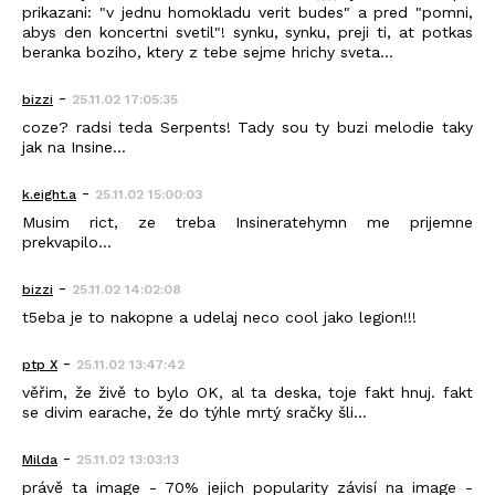
prikazani: "v jednu homokladu verit budes" a pred "pomni,
abys den koncertni svetil"! synku, synku, preji ti, at potkas
beranka boziho, ktery z tebe sejme hrichy sveta...
-
bizzi
25.11.02 17:05:35
coze? radsi teda Serpents! Tady sou ty buzi melodie taky
jak na Insine...
-
k.eight.a
25.11.02 15:00:03
Musim rict, ze treba Insineratehymn me prijemne
prekvapilo...
-
bizzi
25.11.02 14:02:08
t5eba je to nakopne a udelaj neco cool jako legion!!!
-
ptp X
25.11.02 13:47:42
věřim, že živě to bylo OK, al ta deska, toje fakt hnuj. fakt
se divim earache, že do týhle mrtý sračky šli...
-
Milda
25.11.02 13:03:13
právě ta image - 70% jejich popularity závisí na image -