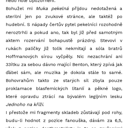
nebo holé upozornění.
Bohužel mi
Muka pekelná
přijdou nedotažená a
sterilní jen po zvukové stránce, ale taktéž po
hudební. S nápady čertův pytel pekelníci rozohodně
neroztrhli a pokud ano, tak byl již před samotným
aktem rozervání bohapustě prázdný. Stevovi v
rukách paličky již tolik nekmitají a sóla bratrů
Hoffmanových sírou vyčpěly. Nic nezachrání ani
33ítku za sebou dávno mající Benton, který zpívá jak
ďábel sám, ale muzika je dokola stále to samé.
Bohovrahům takto ze starých sil zbyla pouze
proklamace blasfemických litanií a pěkné logo,
které opravdu ztrácí na bývalém legijním lesku
Jednoho na kříži
.
I přestože mi fragmenty skladeb zůstávají pod rohy,
budu-li hodnot z pozice fanouška, dávám za 6,5,