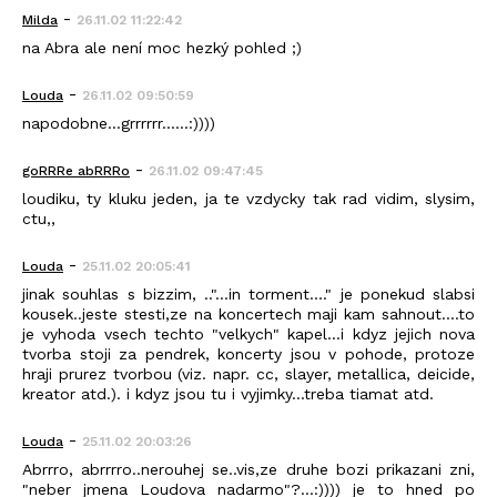
-
Milda
26.11.02 11:22:42
na Abra ale není moc hezký pohled ;)
-
Louda
26.11.02 09:50:59
napodobne...grrrrrr......:))))
-
goRRRe abRRRo
26.11.02 09:47:45
loudiku, ty kluku jeden, ja te vzdycky tak rad vidim, slysim,
ctu,,
-
Louda
25.11.02 20:05:41
jinak souhlas s bizzim, .."...in torment...." je ponekud slabsi
kousek..jeste stesti,ze na koncertech maji kam sahnout....to
je vyhoda vsech techto "velkych" kapel...i kdyz jejich nova
tvorba stoji za pendrek, koncerty jsou v pohode, protoze
hraji prurez tvorbou (viz. napr. cc, slayer, metallica, deicide,
kreator atd.). i kdyz jsou tu i vyjimky...treba tiamat atd.
-
Louda
25.11.02 20:03:26
Abrrro, abrrrro..nerouhej se..vis,ze druhe bozi prikazani zni,
"neber jmena Loudova nadarmo"?...:)))) je to hned po