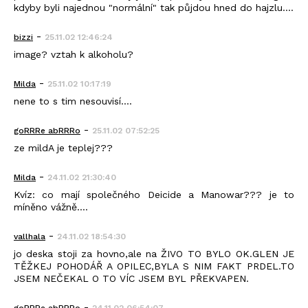
kdyby byli najednou "normální" tak půjdou hned do hajzlu....
-
bizzi
25.11.02 12:46:24
image? vztah k alkoholu?
-
Milda
25.11.02 10:17:19
nene to s tim nesouvisí....
-
goRRRe abRRRo
25.11.02 07:52:25
ze mildA je teplej???
-
Milda
24.11.02 21:30:40
Kvíz: co mají společného Deicide a Manowar??? je to
míněno vážně....
-
vallhala
24.11.02 18:54:30
jo deska stoji za hovno,ale na ŽIVO TO BYLO OK.GLEN JE
TĚŽKEJ POHODÁŘ A OPILEC,BYLA S NIM FAKT PRDEL.TO
JSEM NEČEKAL O TO VÍC JSEM BYL PŘEKVAPEN.
-