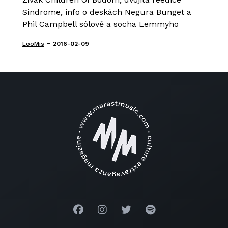
Sindrome, info o deskách Negura Bunget a
Phil Campbell sólově a socha Lemmyho
-
LooMis
2016-02-09