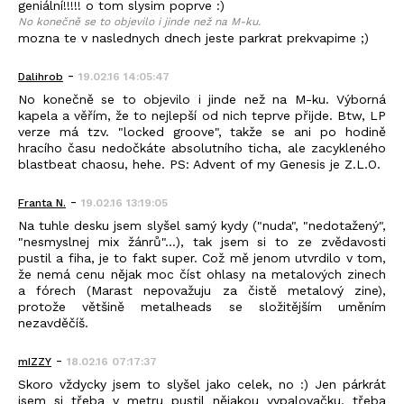
geniální!!!!! o tom slysim poprve :)
No konečně se to objevilo i jinde než na M-ku.
mozna te v naslednych dnech jeste parkrat prekvapime ;)
-
Dalihrob
19.02.16 14:05:47
No konečně se to objevilo i jinde než na M-ku. Výborná
kapela a věřím, že to nejlepší od nich teprve přijde. Btw, LP
verze má tzv. "locked groove", takže se ani po hodině
hracího času nedočkáte absolutního ticha, ale zacykleného
blastbeat chaosu, hehe. PS: Advent of my Genesis je Z.L.O.
-
Franta N.
19.02.16 13:19:05
Na tuhle desku jsem slyšel samý kydy ("nuda", "nedotažený",
"nesmyslnej mix žánrů"...), tak jsem si to ze zvědavosti
pustil a fiha, je to fakt super. Což mě jenom utvrdilo v tom,
že nemá cenu nějak moc číst ohlasy na metalových zinech
a fórech (Marast nepovažuju za čistě metalový zine),
protože většině metalheads se složitějším uměním
nezavděčíš.
-
mIZZY
18.02.16 07:17:37
Skoro vždycky jsem to slyšel jako celek, no :) Jen párkrát
jsem si třeba v metru pustil nějakou vypalovačku, třeba