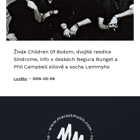
Živák Children Of Bodom, dvojitá reedice
Sindrome, info o deskách Negura Bunget a
Phil Campbell sólově a socha Lemmyho
-
LooMis
2016-02-09