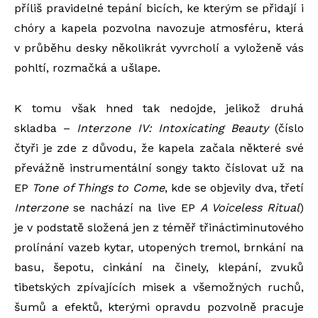
příliš pravidelné tepání bicích, ke kterým se přidají i
chóry a kapela pozvolna navozuje atmosféru, která
v průběhu desky několikrát vyvrcholí a vyloženě vás
pohltí, rozmačká a ušlape.
K tomu však hned tak nedojde, jelikož druhá
skladba –
Interzone IV: Intoxicating Beauty
(číslo
čtyři je zde z důvodu, že kapela začala některé své
převážně instrumentální songy takto číslovat už na
EP
Tone of Things to Come
, kde se objevily dva, třetí
Interzone
se nachází na live EP
A Voiceless Ritual
)
je v podstatě složená jen z téměř třináctiminutového
prolínání vazeb kytar, utopených tremol, brnkání na
basu, šepotu, cinkání na činely, klepání, zvuků
tibetských zpívajících misek a všemožných ruchů,
šumů a efektů, kterými opravdu pozvolně pracuje