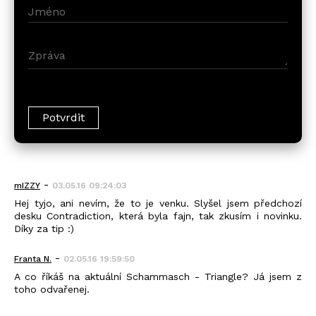
-
mIZZY
03.05.16 09:24:03
Hej tyjo, ani nevím, že to je venku. Slyšel jsem předchozí
desku Contradiction, která byla fajn, tak zkusím i novinku.
Díky za tip :)
-
Franta N.
02.05.16 19:59:50
A co říkáš na aktuální Schammasch - Triangle? Já jsem z
toho odvařenej.