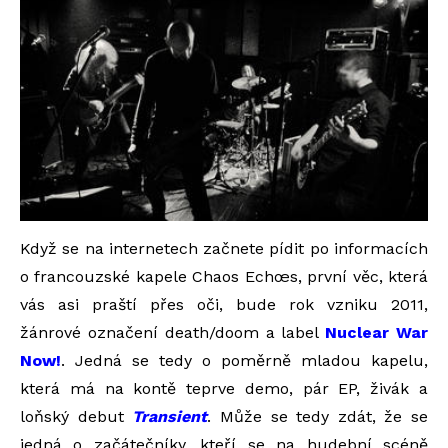
Když se na internetech začnete pídit po informacích
o francouzské kapele Chaos Echœs, první věc, která
vás asi praští přes oči, bude rok vzniku 2011,
žánrové označení death/doom a label
Nuclear War
Now!
. Jedná se tedy o poměrně mladou kapelu,
která má na kontě teprve demo, pár EP, živák a
loňský debut
Transient
. Může se tedy zdát, že se
jedná o začátečníky, kteří se na hudební scéně