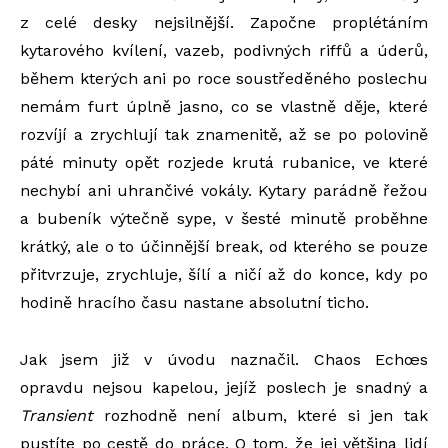
z celé desky nejsilnější. Započne proplétáním
kytarového kvílení, vazeb, podivných riffů a úderů,
během kterých ani po roce soustředěného poslechu
nemám furt úplně jasno, co se vlastně děje, které
rozvíjí a zrychlují tak znamenitě, až se po polovině
páté minuty opět rozjede krutá rubanice, ve které
nechybí ani uhrančivé vokály. Kytary parádně řežou
a bubeník výtečně sype, v šesté minutě proběhne
krátký, ale o to účinnější break, od kterého se pouze
přitvrzuje, zrychluje, šílí a ničí až do konce, kdy po
hodině hracího času nastane absolutní ticho.
Jak jsem již v úvodu naznačil. Chaos Echœs
opravdu nejsou kapelou, jejíž poslech je snadný a
Transient
rozhodně není album, které si jen tak
pustíte po cestě do práce. O tom, že jej většina lidí