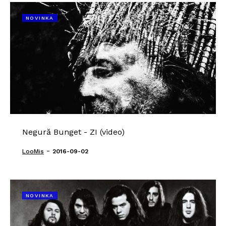
NOVINKA
Negură Bunget - ZI (video)
-
LooMis
2016-09-02
NOVINKA