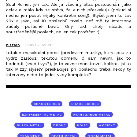
Soul Ruiner, jen tak. Ale já všechny alba poslouchám jako
celek a málo kdy se stává, že v nich přeskakuju (pokud si
nechci jen pustit nějaký konkrétní song). Slyšel jsem to tak
20x a jako, asi 10 poslechů trvalo, než mě ty Interzony
začaly pořádně bavit. Ony fakt chtějí náladu a
soustředěnější poslech, ne jen tak profrčet :)
-
bizzaro
17.02.16 16:13:11
totalne masakralni porce (predevsim muziky), ktera pak za
vydrz zaslouzi tekutou odmenu ;) sam nevim, jak to
hodnotit (snad i vys?), je to vazne monstrozni. kolikrat jsi to
tak Mizzy slysel? preskakujes pri poslechu treba nekdy ty
Interzony nebo to jedes vzdy kompletni?
CHAOS ECHŒS
CHAOS ECHOES
EXPERIMENTAL METAL
AVANTGARDE METAL
BLACK METAL
DRONE
NOISE
AMBIENT
TRANSIENT
DEATH METAL
DOOM METAL