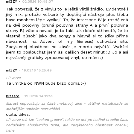
-
mIZZY
02.05.16 10:48:07
Tak potvrzuji, že z vinylu to je ještě větší žrádlo. Evidentně i
jiný mix, protože veškeré ty doplňující nástroje plus třeba
basa mnohem lépe vynikají. To, že Interzone IV je rozdělená
na dvě poloviny (druhá polovina strany A a první polovina
strany B) vůbec nevadí, je to fakt tak dobře střihnuté, že to
vlastně působí jako dva songy a hlavně si to (díky přímé
návaznosti na Advent of my Genesis) uchovává sílu.
Zacyklenej blastbeat na závěr je morda největší! Vydržel
jsem to poslouchat jsem asi dalších deset minut :D Jo a asi
nejkrásněji graficky zpracovanej vinyl, co mám :)
-
mIZZY
19.02.16 15:25:49
LP verze
Ta limitka od NWN bude brzo doma ;-)
-
bizzaro
19.02.16 14:12:55
Marast nepovažuju za čistě metalový zine - většině metalheads se
složitějším uměním nezavděčíš
olala, dikes!
LP verze má tzv. "locked groove", takže se ani po hodině hracího času
nedočkáte absolutního ticha, ale zacykleného blastbeat chaosu,
hehe.