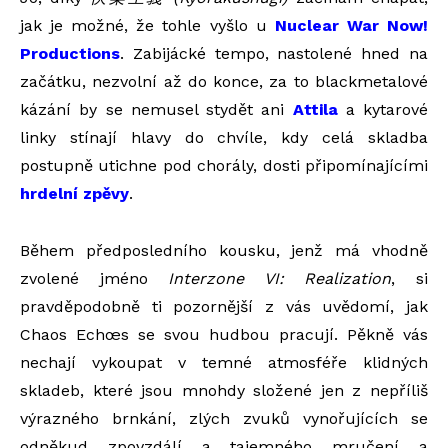
jak je možné, že tohle vyšlo u
Nuclear War Now!
Productions
. Zabijácké tempo, nastolené hned na
začátku, nezvolní až do konce, za to blackmetalové
kázání by se nemusel stydět ani
Attila
a kytarové
linky stínají hlavy do chvíle, kdy celá skladba
postupně utichne pod chorály, dosti připomínajícími
hrdelní zpěvy
.
Během předposledního kousku, jenž má vhodně
zvolené jméno
Interzone VI: Realization
, si
pravděpodobně ti pozornější z vás uvědomí, jak
Chaos Echœs se svou hudbou pracují. Pěkně vás
nechají vykoupat v temné atmosféře klidných
skladeb, které jsou mnohdy složené jen z nepříliš
výrazného brnkání, zlých zvuků vynořujících se
odněkud zpovzdálí a tajemného mručení a