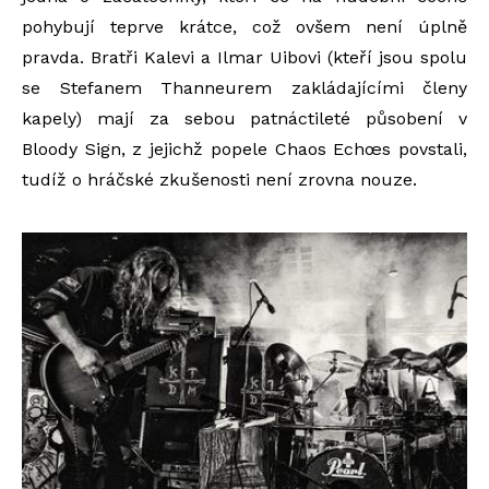
pohybují teprve krátce, což ovšem není úplně
pravda. Bratři Kalevi a Ilmar Uibovi (kteří jsou spolu
se Stefanem Thanneurem zakládajícími členy
kapely) mají za sebou patnáctileté působení v
Bloody Sign, z jejichž popele Chaos Echœs povstali,
tudíž o hráčské zkušenosti není zrovna nouze.