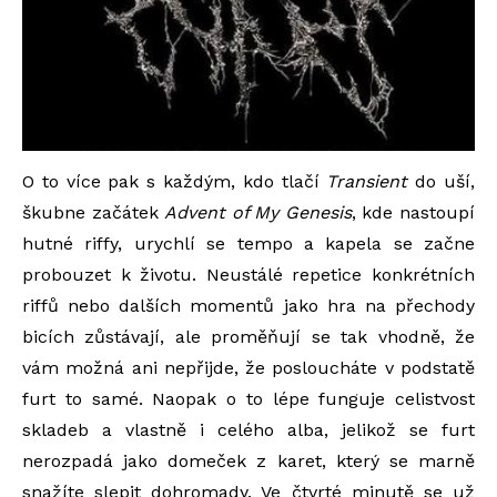
O to více pak s každým, kdo tlačí
Transient
do uší,
škubne začátek
Advent of My Genesis
, kde nastoupí
hutné riffy, urychlí se tempo a kapela se začne
probouzet k životu. Neustálé repetice konkrétních
riffů nebo dalších momentů jako hra na přechody
bicích zůstávají, ale proměňují se tak vhodně, že
vám možná ani nepřijde, že posloucháte v podstatě
furt to samé. Naopak o to lépe funguje celistvost
skladeb a vlastně i celého alba, jelikož se furt
nerozpadá jako domeček z karet, který se marně
snažíte slepit dohromady. Ve čtvrté minutě se už