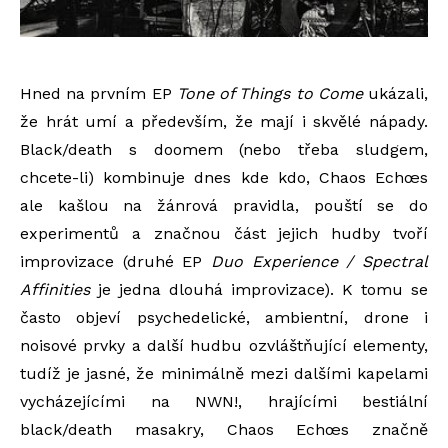
Hned na prvním EP
Tone of Things to Come
ukázali,
že hrát umí a především, že mají i skvělé nápady.
Black/death s doomem (nebo třeba sludgem,
chcete-li) kombinuje dnes kde kdo, Chaos Echœs
ale kašlou na žánrová pravidla, pouští se do
experimentů a značnou část jejich hudby tvoří
improvizace (druhé EP
Duo Experience / Spectral
Affinities
je jedna dlouhá improvizace). K tomu se
často objeví psychedelické, ambientní, drone i
noisové prvky a další hudbu ozvláštňující elementy,
tudíž je jasné, že minimálně mezi dalšími kapelami
vycházejícími na NWN!, hrajícími bestiální
black/death masakry, Chaos Echœs značně