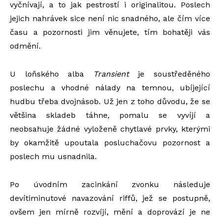
vyčnívají, a to jak pestrostí i originalitou. Poslech
jejich nahrávek sice není nic snadného, ale čím více
času a pozornosti jim věnujete, tím bohatěji vás
odmění.
U loňského alba
Transient
je soustředěného
poslechu a vhodné nálady na temnou, ubíjející
hudbu třeba dvojnásob. Už jen z toho důvodu, že se
většina skladeb táhne, pomalu se vyvíjí a
neobsahuje žádné vyloženě chytlavé prvky, kterými
by okamžitě upoutala posluchačovu pozornost a
poslech mu usnadnila.
Po úvodním zacinkání zvonku následuje
devítiminutové navazování riffů, jež se postupně,
ovšem jen mírně rozvíjí, mění a doprovází je ne