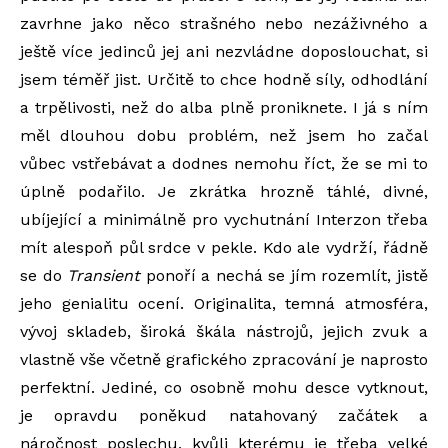
zavrhne jako něco strašného nebo nezáživného a
ještě více jedinců jej ani nezvládne doposlouchat, si
jsem téměř jist. Určitě to chce hodně síly, odhodlání
a trpělivosti, než do alba plně proniknete. I já s ním
měl dlouhou dobu problém, než jsem ho začal
vůbec vstřebávat a dodnes nemohu říct, že se mi to
úplně podařilo. Je zkrátka hrozně táhlé, divné,
ubíjející a minimálně pro vychutnání Interzon třeba
mít alespoň půl srdce v pekle. Kdo ale vydrží, řádně
se do
Transient
ponoří a nechá se jím rozemlít, jistě
jeho genialitu ocení. Originalita, temná atmosféra,
vývoj skladeb, široká škála nástrojů, jejich zvuk a
vlastně vše včetně grafického zpracování je naprosto
perfektní. Jediné, co osobně mohu desce vytknout,
je opravdu poněkud natahovaný začátek a
náročnost poslechu, kvůli kterému je třeba velké