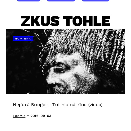
ZKUS TOHLE
NOVINKA
Negură Bunget - Tul-nic-că-rînd (video)
-
LooMis
2016-09-03