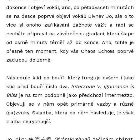
dokonce i objeví vokál, ano, po pětadvaceti minutách
se na desce poprvé objeví vokál! Divné? Jo, ale o to
více si onoho zaříkávání začnete vážit a rádi se
necháte připravit na závěrečnou gradaci, která šlape
od osmé minuty téměř až do konce. Ano, tohle je
přesně ten moment, kdy vás Chaos Echœs poprvé
zadupou do země.
Následuje klid po bouři, který funguje ovšem i jako
klid před bouří číslo dva.
Interzone V: Ignorance is
Bliss
je na tom podobně jako předchozí intermezzo.
Objevují se v něm opět primárně vazby a různé
(pa)zvuky. Skladba, která po něm následuje, je však
z alba nejrychlejší.
Jo, díky
快
楽主義
(Kyôrakushugi)
začínám chápat,