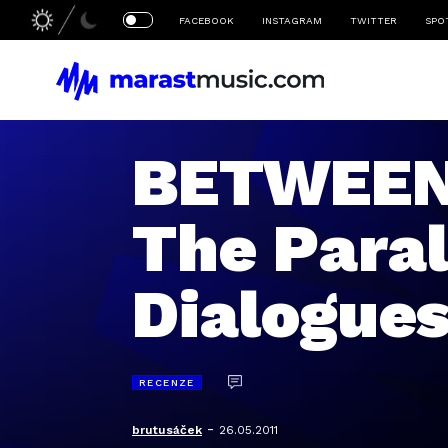
FACEBOOK
INSTAGRAM
TWITTER
SPO
BETWEEN
The Paral
Dialogue
RECENZE
-
brutusáček
26.05.2011