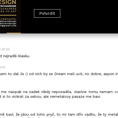
1:35:20
 nejradši Alasku.
8:10
jsem to dal 3x :) od nich by se Dream meli ucit, no dobre, aspon in
a me naopak na zadek nikdy neposadila. vlastne tomu nemam co 
t si to vickrat za sebou. ale nemetalovy pasaze me bavi.
 mě baví, že jdou od toho pryč, to mi tam dřív vadilo, že ty met