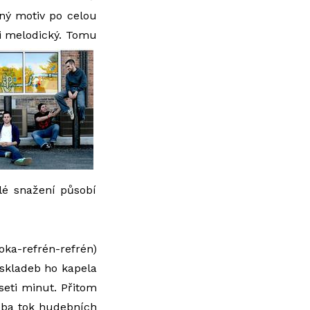
tný motiv po celou
i melodický. Tomu
lé snažení působí
ka-refrén-refrén)
skladeb ho kapela
eseti minut. Přitom
řeba tok hudebních