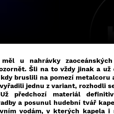
 měl u nahrávky zaoceánských 
ornět. Šli na to vždy jinak a už
 kdy bruslili na pomezí metalcoru 
vyřadili jednu z variant, rozhodli s
Už předchozí materiál definitiv
radby a posunul hudební tvář kap
ivním vodám, v kterých kapela i