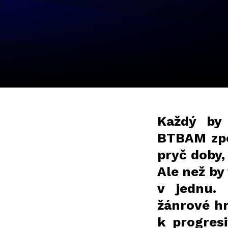
Každý by
BTBAM zpoz
pryč doby,
Ale než by 
v jednu. 
žánrové h
k progres