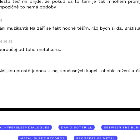
dežto teď mi příjde, že pokud už to tam je tak mnohem promyš
ompozičně to nemá obdoby
51
ni muzikanti! Na září se fakt hodně těším, rád bych si dal Bratisl
4:16:51
odporoučej od toho metalcoru..
jsou prostě jednou z nej současných kapel tohohle ražení a čím
4
X: HYPERSLEEP DIALOGUES
DAVID BOTTRILL
BETWEEN THE BURI
METAL BLADE RECORDS
PROGRESSIVE METAL