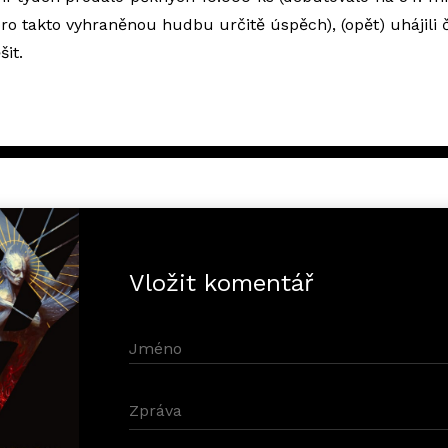
pro takto vyhraněnou hudbu určitě úspěch), (opět) uhájili 
šit.
Vložit komentář