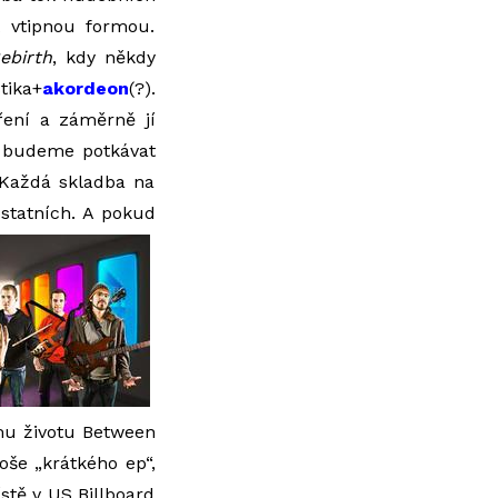
 vtipnou formou.
ebirth
, kdy někdy
tika+
akordeon
(?).
ření a záměrně jí
y budeme potkávat
 Každá skladba na
statních. A pokud
mu životu Between
oše „krátkého ep“,
stě v US Billboard