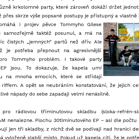
různě krkolomné party, které zároveň dokáží držet jedno
ž přes skrze výše popsané postupy je přístupný a vlastně
omáhá i projev pěvce Tommyho Gilese
se samozřejmě taktéž posunul, a má na
 čistých „jemných“ partů než dřív. Ale
ž je potřeba přepnout na agresivnější
 pro Tommyho problém. I takové party
EP jsou. To dokazuje, že kapela umí
bu na mnoha emocích, které se střídají
riffem. A opět se neubráním konstatování, že jejich ce
tlivé nápady do sebe zapadají velmi nenásilně.
pro rádiovou tříminutovou skladbu (sloka-refrén-slo
M nenalezne. Plochu 30timinutového EP – asi dle počtu 
ují jen tři skladby, z nichž dvě se podívají nad hranici d
 vyloženě slabší místo. Pokud už kapela cítí, že je pot