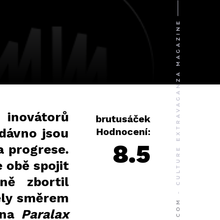
inovátorů
brutusáček
 dávno jsou
Hodnocení:
8.5
a progrese.
e obě spojit
ně zbortil
ely směrem
 na
Paralax