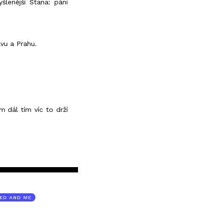
lenější Stana: páni
avu a Prahu.
 dál tím víc to drží
ED AND ME