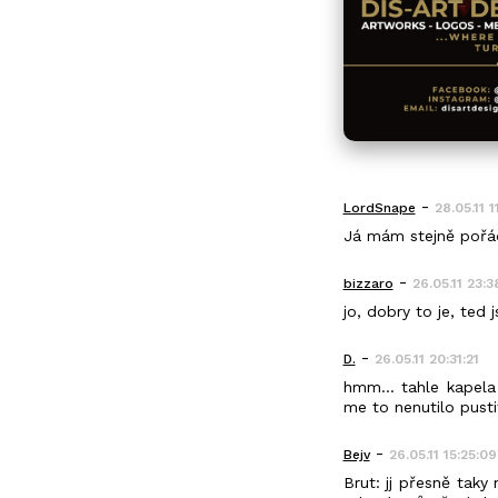
-
LordSnape
28.05.11 1
Já mám stejně pořád
-
bizzaro
26.05.11 23:3
jo, dobry to je, ted 
-
D.
26.05.11 20:31:21
hmm... tahle kapel
me to nenutilo pusti
-
Bejv
26.05.11 15:25:09
Brut: jj přesně taky