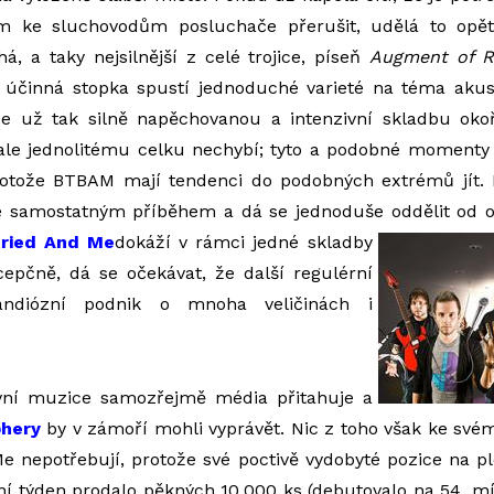
m ke sluchovodům posluchače přerušit, udělá to opět
á, a taky nejsilnější z celé trojice, píseň
Augment of R
 účinná stopka spustí jednoduché varieté na téma akus
ce už tak silně napěchovanou a intenzivní skladbu oko
ale jednolitému celku nechybí; tyto a podobné moment
protože BTBAM mají tendenci do podobných extrémů jít.
e samostatným příběhem a dá se jednoduše oddělit od o
ried And Me
dokáží v rámci jedné skladby
cepčně, dá se očekávat, že další regulérní
ndiózní podnik o mnoha veličinách i
vní muzice samozřejmě média přitahuje a
phery
by v zámoří mohli vyprávět. Nic z toho však ke své
 nepotřebují, protože své poctivě vydobyté pozice na pl
ní týden prodalo pěkných 10.000 ks (debutovalo na 54. mí