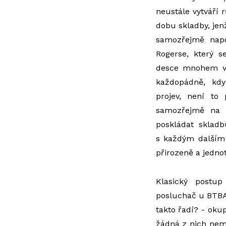
neustále vytváří 
dobu skladby, jen
samozřejmě nap
Rogerse, který 
desce mnohem víc
každopádně, kdy
projev, není to
samozřejmě na 
poskládat sklad
s každým dalším 
přirozeně a jedno
Klasický postup 
posluchač u BTBA
takto řadí? - okup
žádná z nich nemá