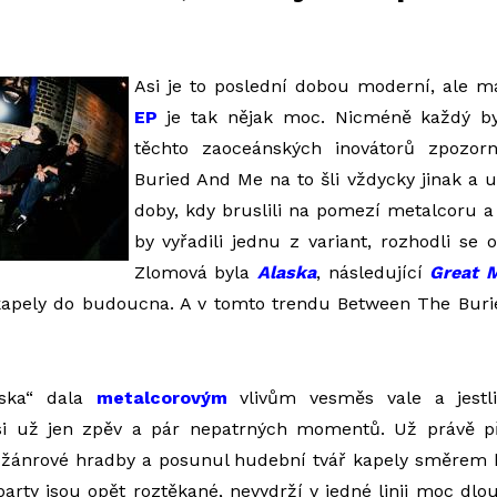
Asi je to poslední dobou moderní, ale 
EP
je tak nějak moc. Nicméně každý b
těchto zaoceánských inovátorů zpozor
Buried And Me na to šli vždycky jinak a 
doby, kdy bruslili na pomezí metalcoru a
by vyřadili jednu z variant, rozhodli se o
Zlomová byla
Alaska
, následující
Great M
kapely do budoucna. A v tomto trendu Between The Bur
eska“ dala
metalcorovým
vlivům vesměs vale a jestli
si už jen zpěv a pár nepatrných momentů. Už právě p
il žánrové hradby a posunul hudební tvář kapely směrem
arty jsou opět roztěkané, nevydrží v jedné linii moc dlo