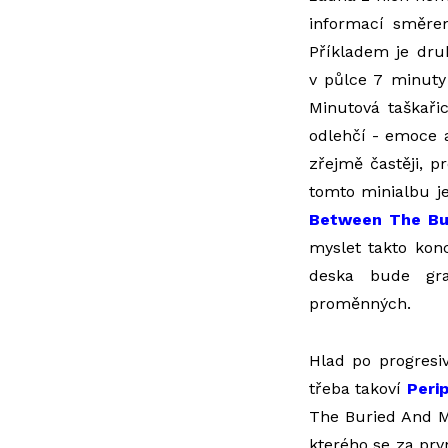
informací směre
Příkladem je druh
v půlce 7 minuty
Minutová taškaři
odlehčí - emoce 
zřejmě častěji, 
tomto minialbu j
Between The Bu
myslet takto kon
deska bude gra
proměnných.
Hlad po progresi
třeba takoví
Peri
The Buried And Me
kterého se za prv