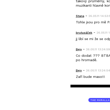
takový průměrný, k
muzikanti hlavně k
-
Stana
26.05.11 14:53:
Tohle jsou pro mě Pá
-
brutusáček
26.05.11 1
jj líbí se mi že se 
-
Bejv
26.05.11 13:24:59
Co dodat ??? BTBAM 
po hromadě.
-
Bejv
26.05.11 13:24:5
Zaří bude maso!!!
THE PARALLA