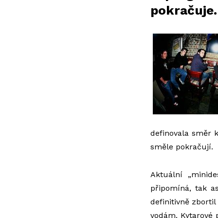
pokračuje.
definovala směr 
směle pokračují.
Aktuální „minid
připomíná, tak a
definitivně zbort
vodám. Kytarové p