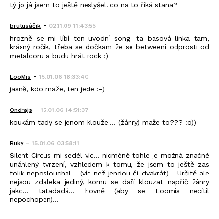
tý jo já jsem to ještě neslyšel..co na to říká stana?
-
brutusáčik
02.11.09 11:43:55
hrozně se mi líbí ten uvodní song, ta basová linka tam,
krásný ročík, třeba se dočkam že se betweeni odprostí od
metalcoru a budu hrát rock :)
-
LooMis
15.01.06 18:33:40
jasně, kdo maže, ten jede :-)
-
Ondrajs
15.01.06 14:51:37
koukám tady se jenom klouže.... (žánry) maže to??? :o))
-
Buky
15.01.06 03:58:11
Silent Circus mi seděl víc... nicméně tohle je možná značně
unáhlený tvrzení, vzhledem k tomu, že jsem to ještě zas
tolik neposlouchal... (víc než jendou či dvakrát)... Určitě ale
nejsou zdaleka jediný, komu se daří klouzat napříč žánry
jako... tatadadá... hovně (aby se Loomis necítil
nepochopen)...