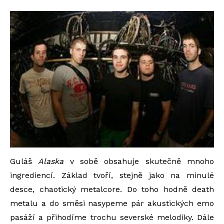
Guláš
Alaska
v sobě obsahuje skutečně mnoho
ingrediencí. Základ tvoří, stejně jako na minulé
desce, chaotický metalcore. Do toho hodně death
metalu a do směsi nasypeme pár akustických emo
pasáží a přihodíme trochu severské melodiky. Dále