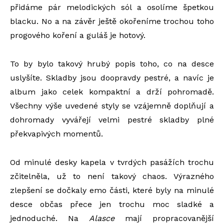
přidáme pár melodických sól a osolíme špetkou
blacku. No a na závěr ještě okořeníme trochou toho
progového koření a guláš je hotový.
To by bylo takový hrubý popis toho, co na desce
uslyšíte. Skladby jsou doopravdy pestré, a navíc je
album jako celek kompaktní a drží pohromadě.
Všechny výše uvedené styly se vzájemně doplňují a
dohromady vyvářejí velmi pestré skladby plné
překvapivých momentů.
Od minulé desky kapela v tvrdých pasážích trochu
zčitelněla, už to není takový chaos. Výrazného
zlepšení se dočkaly emo části, které byly na minulé
desce občas přece jen trochu moc sladké a
jednoduché. Na
Alasce
mají propracovanější