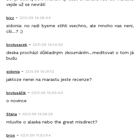
vejde už se nevrátí
-
bizz
23.11.09 16:28:44
sidonia: no radi bysme stihli vsechno, ale mnoho nas neni,
cili...? ;)
-
brutusacek
23.11.09 16:14:03
deska prochází důkladným zkoumáním...meditovat o tom já
budu
-
sidonia
23.11.09 16:01:12
jaktoze nenei na marastu jeste recenze?
-
brutusáčik
02.11.09 15:45:44
o novince
-
Stana
02.11.09 15:39:29
mluvíte o alaska nebo the great misdirect?
-
bros
02.11.09 11:53:44