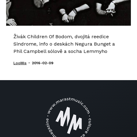
Živák Children Of Bodom, dvojitá reedice
Sindrome, info o deskách Negura Bunget a
Phil Campbell sólově a socha Lemmyho
-
LooMis
2016-02-09