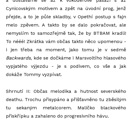
a dostáváme se až k vokodérové pasáži s až
Cynicovským motivem a zpět na úvodní prog, jenž
přejde, a to je půle skladby, v Opethí postup s fajn
melo zpěvem. A takto by se dalo pokračovat, ale
nemyslím to samozřejmě tak, že by BTBAM kradli!
To nééé! Zkrátka vám občas takto něco upomenou -
i jen třeba na moment, jako tomu je v sedmě
Backwards
, kde se dočkáme i Marsvoltího hlasového
vypjatého výjezdu - je s podivem, co vše a jak
dokáže Tommy vyzpívat.
Shrnutí II: Občas melodika a hutnost severského
deathu. Trochu přisypáno a přišťavněno tu zběsilým
tu sekaným metalcorem. Maličko blackového
přiskřípku a zahaleno do progresivního hávu.