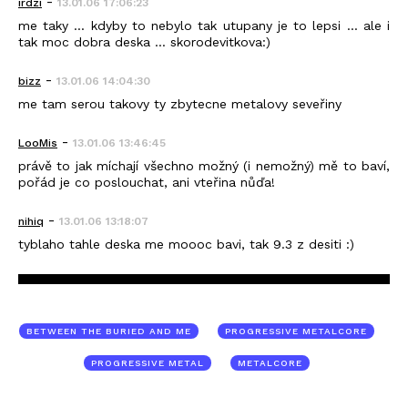
-
irdzi
13.01.06 17:06:23
me taky ... kdyby to nebylo tak utupany je to lepsi ... ale i
tak moc dobra deska ... skorodevitkova:)
-
bizz
13.01.06 14:04:30
me tam serou takovy ty zbytecne metalovy seveřiny
-
LooMis
13.01.06 13:46:45
právě to jak míchají všechno možný (i nemožný) mě to baví,
pořád je co poslouchat, ani vteřina nůďa!
-
nihiq
13.01.06 13:18:07
tyblaho tahle deska me moooc bavi, tak 9.3 z desiti :)
BETWEEN THE BURIED AND ME
PROGRESSIVE METALCORE
PROGRESSIVE METAL
METALCORE