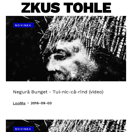
ZKUS TOHLE
NOVINKA
Negură Bunget - Tul-nic-că-rînd (video)
-
LooMis
2016-09-03
NOVINKA