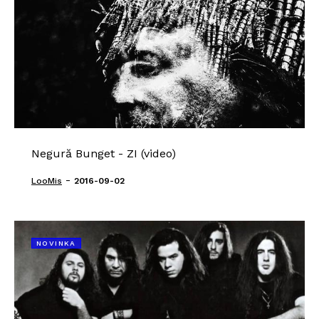
Negură Bunget - ZI (video)
-
LooMis
2016-09-02
NOVINKA