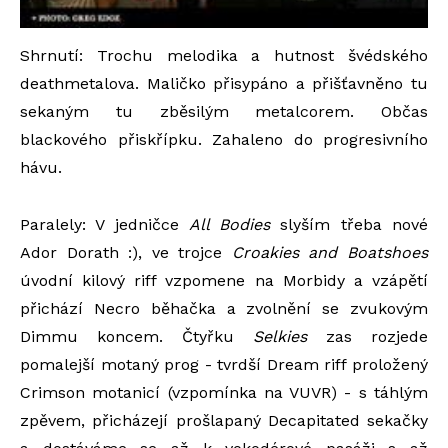
Shrnutí: Trochu melodika a hutnost švédského
deathmetalova. Maličko přisypáno a přišťavněno tu
sekaným tu zběsilým metalcorem. Občas
blackového přiskřípku. Zahaleno do progresivního
hávu.
Paralely: V jedničce
All Bodies
slyším třeba nové
Ador Dorath :), ve trojce
Croakies and Boatshoes
úvodní kilový riff vzpomene na Morbidy a vzápětí
přichází Necro běhačka a zvolnění se zvukovým
Dimmu koncem. Čtyřku
Selkies
zas rozjede
pomalejší motaný prog - tvrdší Dream riff proložený
Crimson motanicí (vzpomínka na VUVR) - s táhlým
zpěvem, přicházejí prošlapaný Decapitated sekačky