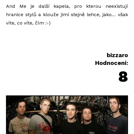
And Me je další kapela, pro kterou neexistují
hranice stylů a klouže jimi stejně lehce, jako… však
víte, co víte, čím :-)
bizzaro
Hodnocení:
8