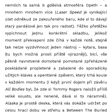
nemlich ta samá b gděsivá atmosféra Opeth – a
mnohem mnohem více (
Laser Speed
je vynikající
úlet odněkud ze zakouřeného baru, kde si to dávají
starý pardálové jen tak pro radost). Těžko přetěžko
vypíchnout jednu konkrétní skladbu, jelikož
moment překvapení zde číhá v každé notě, stejně
tak nelze vyzdvihnout jeden nástroj – kytara, basa
(tu bych možná prosil příště výrazněji), bicí, vše
pěkně navrstvené domotané pomotané zpřeházené
poskládané propletené a zabalené do sporadicky
užitých kláves a opentlené zpěvem, který trhá koule
v každém momentu (i když první dojem při závěru
All Bodies
byl, že zde si Tommy Rogers naložil příliš
velké sousto, ale nenené, dává si to náramně).
Alaska
je prostě deska, která vás dokáže udržet
po
celou hrací dobu ve střehu a Between The Buried