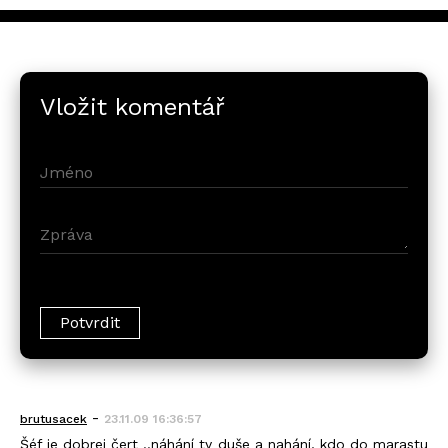
Vložit komentář
-
brutusacek
23.11.09 16:36:57
Šéf je dobrej čert ..náhání ty duše a nahání, kdo do marastu