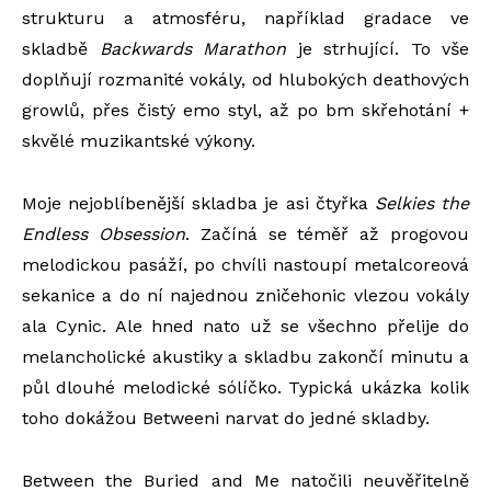
strukturu a atmosféru, například gradace ve
skladbě
Backwards Marathon
je strhující. To vše
doplňují rozmanité vokály, od hlubokých deathových
growlů, přes čistý emo styl, až po bm skřehotání +
skvělé muzikantské výkony.
Moje nejoblíbenější skladba je asi čtyřka
Selkies the
Endless Obsession
. Začíná se téměř až progovou
melodickou pasáží, po chvíli nastoupí metalcoreová
sekanice a do ní najednou zničehonic vlezou vokály
ala Cynic. Ale hned nato už se všechno přelije do
melancholické akustiky a skladbu zakončí minutu a
půl dlouhé melodické sólíčko. Typická ukázka kolik
toho dokážou Betweeni narvat do jedné skladby.
Between the Buried and Me natočili neuvěřitelně