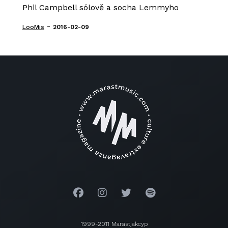
Phil Campbell sólově a socha Lemmyho
-
LooMis
2016-02-09
1999-2011 Marastjakcyp