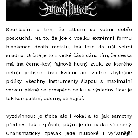
Souhlasím s tím, že album se velmi dobře
poslouchá. Na to, že jde o vcelku extrémní formu
blackened death metalu, tak leze do uší velmi
snadno. Určitě je to z velké části dáno tím, že deska
má (na černo-kov) fajnově hutný zvuk, ze kterého
netrčí přílišné disso-kvílení ani žádné zbytečné
pidliky. Všechny instrumenty šlapou s maximální
vervou pěkně ve prospěch celku a výsledný flow je
tak kompaktní, úderný, strhující.
Vyzdvihnout je třeba ale i vokál a to, jak samotný
přednes, tak i způsob, jakým je do zvuku včleněný.
Charismatický zpěvák jede hluboké i vyřvanější