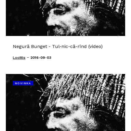
Negură Bunget - Tul-nic-că-rînd (video)
-
LooMis
2016-09-03
NOVINKA