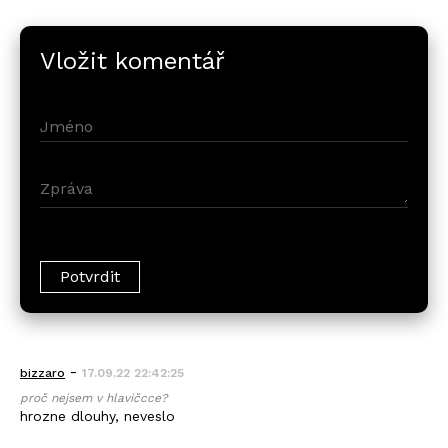
Vložit komentář
-
bizzaro
17.09.22 22:42:25
proč nejsem v hlavičcce?
hrozne dlouhy, neveslo