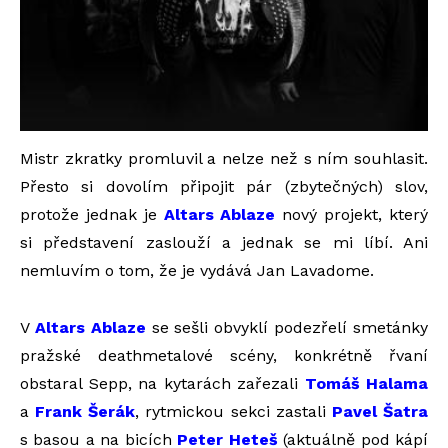
Mistr zkratky promluvil a nelze než s ním souhlasit.
Přesto si dovolím připojit pár (zbytečných) slov,
protože jednak je
Altars Ablaze
nový projekt, který
si představení zaslouží a jednak se mi líbí. Ani
nemluvím o tom, že je vydává Jan Lavadome.
V
Altars Ablaze
se sešli obvyklí podezřelí smetánky
pražské deathmetalové scény, konkrétně řvaní
obstaral Sepp, na kytarách zařezali
Tomáš Halama
a
Frank Šerák
, rytmickou sekci zastali
Pavel Šatra
s basou a na bicích
Peter Heteš
(aktuálně pod kápí