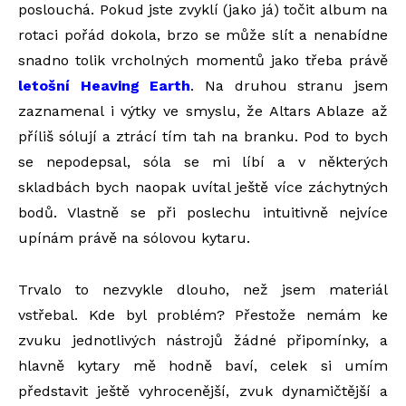
poslouchá. Pokud jste zvyklí (jako já) točit album na
rotaci pořád dokola, brzo se může slít a nenabídne
snadno tolik vrcholných momentů jako třeba právě
letošní Heaving Earth
. Na druhou stranu jsem
zaznamenal i výtky ve smyslu, že Altars Ablaze až
příliš sólují a ztrácí tím tah na branku. Pod to bych
se nepodepsal, sóla se mi líbí a v některých
skladbách bych naopak uvítal ještě více záchytných
bodů. Vlastně se při poslechu intuitivně nejvíce
upínám právě na sólovou kytaru.
Trvalo to nezvykle dlouho, než jsem materiál
vstřebal. Kde byl problém? Přestože nemám ke
zvuku jednotlivých nástrojů žádné připomínky, a
hlavně kytary mě hodně baví, celek si umím
představit ještě vyhrocenější, zvuk dynamičtější a