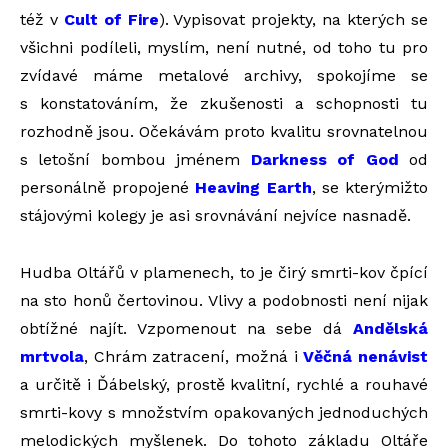
též v
Cult of Fire
). Vypisovat projekty, na kterých se
všichni podíleli, myslím, není nutné, od toho tu pro
zvídavé máme metalové archivy, spokojíme se
s konstatováním, že zkušenosti a schopnosti tu
rozhodně jsou. Očekávám proto kvalitu srovnatelnou
s letošní bombou jménem
Darkness of God
od
personálně propojené
Heaving Earth
, se kterýmižto
stájovými kolegy je asi srovnávání nejvíce nasnadě.
Hudba Oltářů v plamenech, to je čirý smrti-kov čpící
na sto honů čertovinou. Vlivy a podobnosti není nijak
obtížné najít. Vzpomenout na sebe dá
Andělská
mrtvola
, Chrám zatracení, možná i
Věčná nenávist
a určitě i Ďábelský, prostě kvalitní, rychlé a rouhavé
smrti-kovy s množstvím opakovaných jednoduchých
melodických myšlenek. Do tohoto základu Oltáře