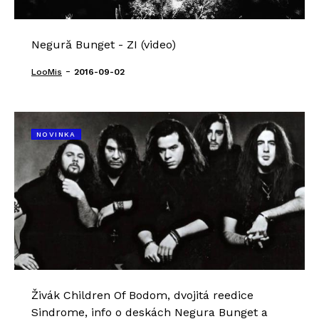
Negură Bunget - ZI (video)
-
LooMis
2016-09-02
NOVINKA
Živák Children Of Bodom, dvojitá reedice
Sindrome, info o deskách Negura Bunget a