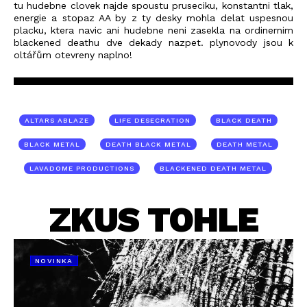
tu hudebne clovek najde spoustu pruseciku, konstantni tlak,
energie a stopaz AA by z ty desky mohla delat uspesnou
placku, ktera navic ani hudebne neni zasekla na ordinernim
blackened deathu dve dekady nazpet. plynovody jsou k
oltářům otevreny naplno!
ALTARS ABLAZE
LIFE DESECRATION
BLACK DEATH
BLACK METAL
DEATH BLACK METAL
DEATH METAL
LAVADOME PRODUCTIONS
BLACKENED DEATH METAL
ZKUS TOHLE
NOVINKA