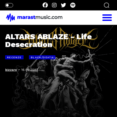
ALTARS ABLAZE - Life
Desecration
RECENZE
BLACK/DEATH
-
bizzaro
16.09.2022