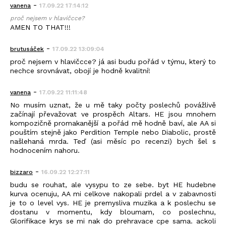
-
vanena
17.09.22 17:14:12
proč nejsem v hlavičcce?
AMEN TO THAT!!!
-
brutusáček
17.09.22 13:09:04
proč nejsem v hlavičcce? já asi budu pořád v týmu, který to
nechce srovnávat, obojí je hodně kvalitní!
-
vanena
17.09.22 11:11:48
No musím uznat, že u mě taky počty poslechů povážlivě
začínají převažovat ve prospěch Altars. HE jsou mnohem
kompozičně promakanější a pořád mě hodně baví, ale AA si
pouštím stejně jako Perdition Temple nebo Diabolic, prostě
našlehaná mrda. Teď (asi měsíc po recenzi) bych šel s
hodnocením nahoru.
-
bizzaro
16.09.22 12:27:11
budu se rouhat, ale vysypu to ze sebe. byt HE hudebne
kurva ocenuju, AA mi celkove nakopali prdel a v zabavnosti
je to o level vys. HE je premysliva muzika a k poslechu se
dostanu v momentu, kdy bloumam, co poslechnu,
Glorifikace krys se mi nak do prehravace cpe sama. ackoli