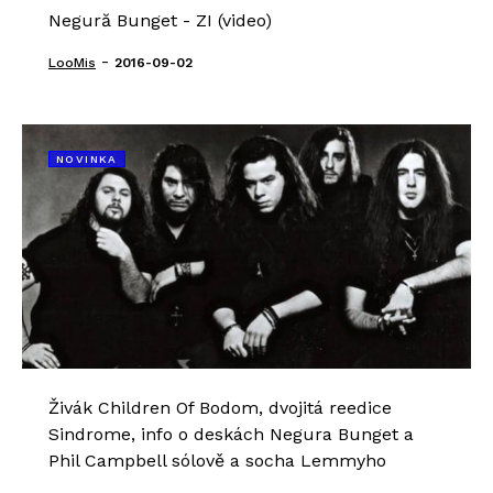
Negură Bunget - ZI (video)
-
LooMis
2016-09-02
NOVINKA
Živák Children Of Bodom, dvojitá reedice
Sindrome, info o deskách Negura Bunget a
Phil Campbell sólově a socha Lemmyho