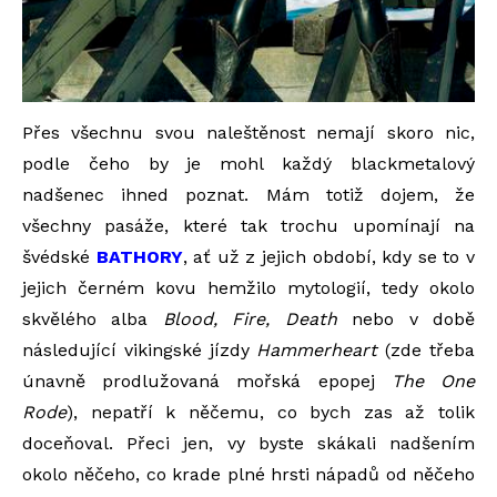
Přes všechnu svou naleštěnost nemají skoro nic,
podle čeho by je mohl každý blackmetalový
nadšenec ihned poznat. Mám totiž dojem, že
všechny pasáže, které tak trochu upomínají na
švédské
BATHORY
, ať už z jejich období, kdy se to v
jejich černém kovu hemžilo mytologií, tedy okolo
skvělého alba
Blood, Fire, Death
nebo v době
následující vikingské jízdy
Hammerheart
(zde třeba
únavně prodlužovaná mořská epopej
The One
Rode
), nepatří k něčemu, co bych zas až tolik
doceňoval. Přeci jen, vy byste skákali nadšením
okolo něčeho, co krade plné hrsti nápadů od něčeho