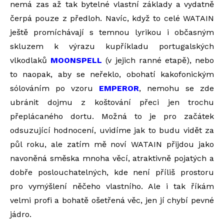
nemá zas až tak bytelné vlastní základy a vydatně
čerpá pouze z předloh. Navíc, když to celé WATAIN
ještě promíchávají s temnou lyrikou i občasným
skluzem k výrazu kupříkladu portugalských
vlkodlaků
MOONSPELL
(v jejich ranné etapě), nebo
to naopak, aby se neřeklo, obohatí kakofonickým
sólováním po vzoru
EMPEROR
, nemohu se zde
ubránit dojmu z koštování přeci jen trochu
přeplácaného dortu. Možná to je pro začátek
odsuzující hodnocení, uvidíme jak to budu vidět za
půl roku, ale zatím mě noví WATAIN přijdou jako
navoněná směska mnoha věcí, atraktivně pojatých a
dobře poslouchatelných, kde není příliš prostoru
pro vymýšlení něčeho vlastního. Ale i tak říkám
velmi profi a bohatě ošetřená věc, jen jí chybí pevné
jádro.