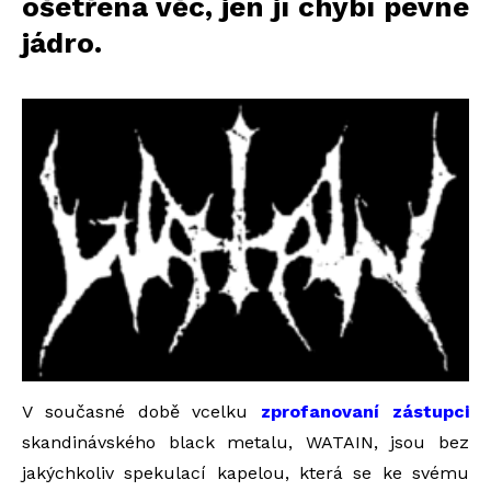
ošetřená věc, jen jí chybí pevné
jádro.
V současné době vcelku
zprofanovaní zástupci
skandinávského black metalu, WATAIN, jsou bez
jakýchkoliv spekulací kapelou, která se ke svému