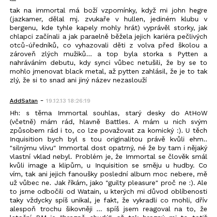
tak na immortal má boží vzpomínky, když mi john hegre
(jazkamer, dělal mj. zvukaře v hullen, jediném klubu v
bergenu, kde tyhle kapely mohly hrát) vyprávěl storky, jak
chlapci začínali a jak paraelně běžela jejich kariéra pečlivých
otců-úředníků, co vyhazovali děti z volva před školou a
zároveň zlých mužiků... a top byla storka s Pytten a
nahráváním debutu, kdy synci vůbec netušili, že by se to
mohlo jmenovat black metal, až pytten zahlásil, že je to tak
zlý, že si to snad ani jiný název nezaslouží
-
AddSatan
19.12.13 18:26:19
Hh: s těma Immortal souhlas, starý desky do AtHoW
(včetně) mám rád, hlavně Battles. A mám u nich svým
způsobem rád i to, co lze považovat za komický :). U těch
Inquisition bych byl s tou originalitou právě kvůli ehm..
"silnýmu vlivu" Immortal dost opatrný, né že by tam i nějaký
vlastní vklad nebyl. Problém je, že Immortal se člověk smál
kvůli image a klipům, u Inquisition se směju u hudby. Co
vím, tak ani jejich fanoušky poslední album moc nebere, mě
už vůbec ne. Jak říkám, jako "guilty pleasure" proč ne :). Ale
to jsme odbočili od Watain, u kterých mi důvod oblíbenosti
taky vždycky spíš unikal, je fakt, že vykradli co mohli, dřív
alespoň trochu šikovněji ... spíš jsem reagoval na to, že