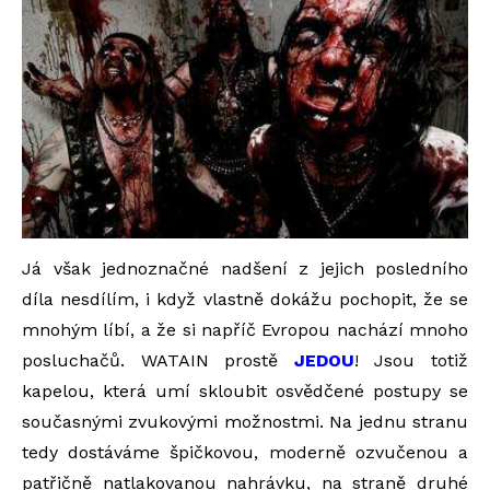
Já však jednoznačné nadšení z jejich posledního
díla nesdílím, i když vlastně dokážu pochopit, že se
mnohým líbí, a že si napříč Evropou nachází mnoho
posluchačů. WATAIN prostě
JEDOU
! Jsou totiž
kapelou, která umí skloubit osvědčené postupy se
současnými zvukovými možnostmi. Na jednu stranu
tedy dostáváme špičkovou, moderně ozvučenou a
patřičně natlakovanou nahrávku, na straně druhé