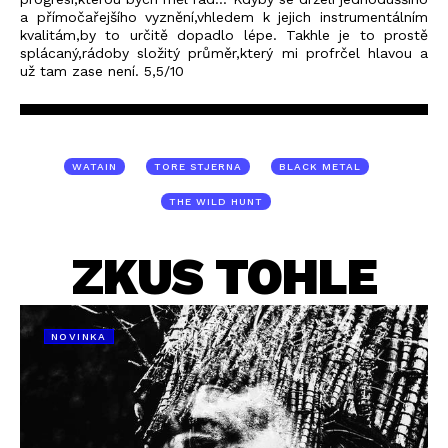
a přímočařejšího vyznění,vhledem k jejich instrumentálním
kvalitám,by to určitě dopadlo lépe. Takhle je to prostě
splácaný,rádoby složitý průměr,který mi profrčel hlavou a
už tam zase není. 5,5/10
WATAIN
TORE STJERNA
BLACK METAL
THE WILD HUNT
ZKUS TOHLE
NOVINKA