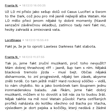
-
Franta N.
18.12.13 16:00:25
Už LD mi přislo jako sešup dolů od Casus Luciferi a Sworn
to the Dark, což jsou pro mě jasně nejlepší alba Watain. Ale
LD mělo přeci jenom nějaké ty dobré momenty (hlavně
senzační závěrečnou skladbu), zatímco tady není fakt nic,
hezky zahradá a zmixovaná vata.
-
LordSnape
18.12.13 15:55:49
Fakt je, že je to oproti Lawless Darkness fakt slabota.
-
Franta N.
18.12.13 11:37:55
Tak jo, jsme fakt zruční muzikanti, proč toho nevyužít?
Mám dobrej thrashovej riff - jasně, šup tam s ním. Nějaká
blacková tremolo jízda - musí bejt. Občas nějaká
disharmonie, to zní progresivně, nějaký ten zásek, abysme
zněli tvrdě. Co tam ještě máš? Hard rockový sólíčko - vidíš,
to nám chybělo. No a jako bonbónek tam šoupnem jednu
ironmaidenskou baladu. Jak říkám, jsme fakt dobrý
muzikanti, můžem si to dovolit a lidi nás za to budou žrát.
Nějak takhle na mě noví Watain působí: Parta ostřílených
profíků naházela do kotlíku všechno od Bacha po Vlacha,
výsledkem je dort pejska a kočičky, který nedává z žádné