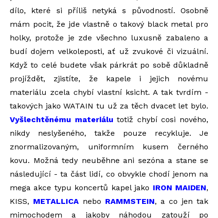
dílo, které si příliš netyká s původností. Osobně
mám pocit, že jde vlastně o takový black metal pro
holky, protože je zde všechno luxusně zabaleno a
budí dojem velkoleposti, ať už zvukové či vizuální.
Když to celé budete však párkrát po sobě důkladně
projíždět, zjistíte, že kapele i jejich novému
materiálu zcela chybí vlastní ksicht. A tak tvrdím -
takových jako WATAIN tu už za těch dvacet let bylo.
Vyšlechtěnému materiálu
totiž chybí cosi nového,
nikdy neslyšeného, takže pouze recykluje. Je
znormalizovaným, uniformním kusem černého
kovu. Možná tedy neuběhne ani sezóna a stane se
následující - ta část lidí, co obvykle chodí jenom na
mega akce typu koncertů kapel jako
IRON MAIDEN
,
KISS,
METALLICA
nebo
RAMMSTEIN
, a co jen tak
mimochodem a jakoby náhodou zatouží po