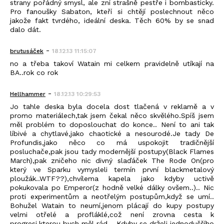
strany pořádný smysl, ale zní strašně pestře i bombasticky.
Pro fanoušky Sabaton, kteří si chtějí poslechnout něco
jakože fakt tvrdého, ideální deska. Těch 60% by se snad
dalo dát.
-
brutusáček
18.12.13 11:15:07
no a třeba takoví Watain mi celkem pravidelně utíkají na
BA..rok co rok
-
Hellhammer
18.12.13 10:29:53
Jo tahle deska byla docela dost tlačená v reklamě a v
promo materiálech,tak jsem čekal něco skvělého.Spíš jsem
měl problém to doposlouchat do konce.. Není to ani tak
líbivé a chytlavé,jako chaotické a nesourodé.Je tady De
Profundis,jako něco co má uspokojit tradičnější
posluchače,pak jsou tady modernější postupy(Black Flames
March),pak zničeho nic divný slaďáček The Rode On(pro
který ve Sparku vymysleli termín první blackmetalový
ploužák..WTF??),chvílema kapela jako kdyby uctivě
pokukovala po Emperor(z hodně velké dálky ovšem..).. Nic
proti experimentům a neotřelým postupům,když se umí..
Bohužel Watain to neumí,jenom plácají do kupy postupy
velmi otřelé a profláklé,což není zrovna cesta k
progresi,kterou bych měl rád... Kdyby se drželi jednoduššího