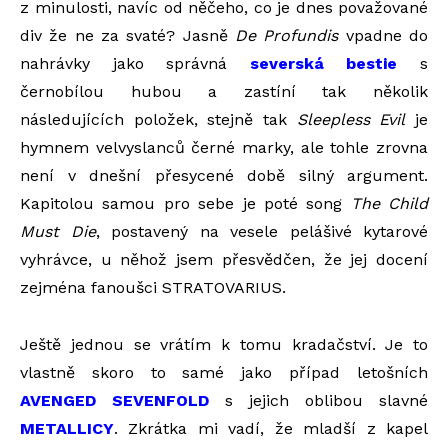
z minulosti, navíc od něčeho, co je dnes považované
div že ne za svaté? Jasně
De Profundis
vpadne do
nahrávky jako správná
severská bestie
s
černobílou hubou a zastíní tak několik
následujících položek, stejně tak
Sleepless Evil
je
hymnem velvyslanců černé marky, ale tohle zrovna
není v dnešní přesycené době silný argument.
Kapitolou samou pro sebe je poté song
The Child
Must Die
, postavený na vesele pelášivé kytarové
vyhrávce, u něhož jsem přesvědčen, že jej docení
zejména fanoušci STRATOVARIUS.
Ještě jednou se vrátím k tomu kradačství. Je to
vlastně skoro to samé jako případ letošních
AVENGED SEVENFOLD
s jejich oblibou slavné
METALLICY
. Zkrátka mi vadí, že mladší z kapel