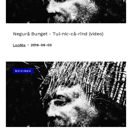
Negură Bunget - Tul-nic-că-rînd (video)
-
LooMis
2016-09-03
NOVINKA