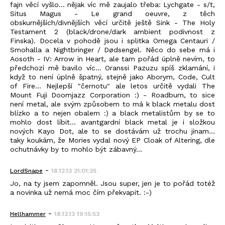
fajn věcí vyšlo... nějak víc mě zaujalo třeba: Lychgate - s/t,
Situs Magus - Le grand oeuvre, z těch
obskurnějších/divnějších věcí určitě ještě Sink - The Holy
Testament 2 (black/drone/dark ambient podivnost z
Finska). Docela v pohodě jsou i splitka Omega Centauri /
Smohalla a Nightbringer / Dødsengel. Něco do sebe má i
Aosoth - IV: Arrow in Heart, ale tam pořád úplně nevím, to
předchozí mě bavilo víc... Oranssi Pazuzu spíš zklamání, i
když to není úplně špatný, stejně jako Aborym, Code, Cult
of Fire... Nejlepší "černotu" ale letos určitě vydali The
Mount Fuji Doomjazz Corporation :) - Roadburn, to sice
není metal, ale svým způsobem to má k black metalu dost
blízko a to nejen obalem :) a black metalistům by se to
mohlo dost líbit... avantgardní black metal je i složkou
nových Kayo Dot, ale to se dostávám už trochu jinam...
taky koukám, že Mories vydal nový EP Cloak of Altering, dle
ochutnávky by to mohlo být zábavný...
-
LordSnape
18.12.13 21:01:35
Jo, na ty jsem zapomněl. Jsou super, jen je to pořád totéž
a novinka už nemá moc čím překvapit. :-)
-
Hellhammer
18.12.13 19:15:53