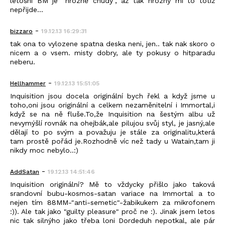
letošní BM je "hrozně chudý", až tak hrozný mi to totiž
nepřijde...
-
bizzaro
19.12.13 16:29:31
tak ona to vylozene spatna deska neni, jen.. tak nak skoro o
nicem a o vsem. misty dobry, ale ty pokusy o hitparadu
neberu.
-
Hellhammer
19.12.13 15:51:05
Inquisition jsou docela originální bych řekl a když jsme u
toho,oni jsou originální a celkem nezaměnitelní i Immortal,i
když se na ně fluše.To,že Inquisition na šestým albu už
nevymýšlí rovnák na ohejbák,ale pilujou svůj styl, je jasný,ale
dělají to po svým a považuju je stále za originalitu,která
tam prostě pořád je.Rozhodně víc než tady u Watain,tam ji
nikdy moc nebylo..:)
-
AddSatan
19.12.13 14:51:46
Inquisition originální? Mě to vždycky přišlo jako taková
srandovní bubu-kosmos-satan variace na Immortal a to
nejen tím 88MM-"anti-semetic"-žabikukem za mikrofonem
:)). Ale tak jako "guilty pleasure" proč ne :). Jinak jsem letos
nic tak silnýho jako třeba loni Dordeduh nepotkal, ale pár