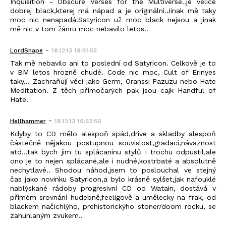
Inquisition - Obscure Verses for the Multiverse..je velice
dobrej black,kterej má nápad a je originální.Jinak mě taky
moc nic nenapadá.Satyricon už moc black nejsou a jinak
mě nic v tom žánru moc nebavilo letos..
-
LordSnape
18.12.13 18:51:55
Tak mě nebavilo ani to poslední od Satyricon. Celkově je to
v BM letos hrozně chudé. Code nic moc, Cult of Erinyes
taky... Zachraňují věci jako Germ, Oranssi Pazuzu nebo Hate
Meditation. Z těch přímočarých pak jsou cajk Handful of
Hate.
-
Hellhammer
18.12.13 16:52:56
Kdyby to CD mělo alespoň spád,drive a skladby alespoň
částečně nějakou postupnou souvislost,gradaci,návaznost
atd..,tak bych jim tu splácaninu stylů i trochu odpustil,ale
ono je to nejen splácané,ale i nudné,kostrbaté a absolutně
nechytlavé.. Shodou náhod,jsem to poslouchal ve stejný
čas jako novinku Satyricon,a bylo krásně sylšet,jak nafouklé
nablýskané rádoby progresivní CD od Watain, dostává v
přímém srovnání hudebně,feeligově a umělecky na frak, od
blackem načichlýho, prehistorickýho stoner/doom rocku, se
zahuhlaným zvukem..