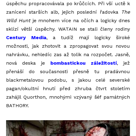
úspěchu propracovávala po krůčcích. Při vší uctě k
zanícení starších alb, jejich poslední řadovka
The
Wild Hunt
je mnohem více na očích a logicky dnes
sklízí větší úspěchy. WATAIN se stali členy rodiny
Century Media
, a tudíž mají logicky široké
možnosti, jak zhotovit a zpropagovat svou novou
nahrávku, nehledíc zas až tolik na rozpočet. Jasně,
nová deska je
bombastickou záležitostí
, jež
přenáší do současnosti přesně tu pradávnou
blackmetalovou podobu, s jakou celé severské
pagan/okultní hnutí před zhruba čtvrt stoletím
zahájil Quorthon, mnohými vzývaný šéf památných
BATHORY.