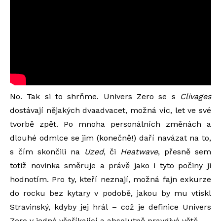
No. Tak si to shrňme. Univers Zero se s
Clivages
dostávají nějakých dvaadvacet, možná víc, let ve své
tvorbě zpět. Po mnoha personálních změnách a
dlouhé odmlce se jim (konečně!) daří navázat na to,
s čím skončili na
Uzed
, či
Heatwave
, přesně sem
totiž novinka směruje a právě jako i tyto počiny ji
hodnotím. Pro ty, kteří neznají, možná fajn exkurze
do rocku bez kytary v podobě, jakou by mu vtiskl
Stravinský, kdyby jej hrál – což je definice Univers
Zero v jedné všeříkající a absolutně pravdivé větě.