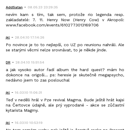
-
AddSatan
08.05.23 23:29:35
nevím kam s tím, tak sem, protože rio legenda resp.
zakladatelé: 7. 11. Henry Now (Henry Cow) v Akropoli:
www.facebook.com/events/6102773013169706
-
jkl
28.04.10 17:14:26
Po novince je to to nejlepší, co UZ po reunionu nahráli. Ale
se starými věcmi nelze srovnávat, to je někde jinde.
-
DR
28.04.10 15:51:54
a jak vysoko autor řadí album the hard quest? mám ho
dokonce na origoši... ps: heresie je skutečně megapsycho,
nedávno jsem to zas poslouchal
-
jkl
16.03.10 11:06:31
Teď v neděli hrál v Pze revival Magma. Bude ještě hrát kajsi
na Čertovce údajně, ale prý vyprodané - akce se zůčastní
kytarista Magmy.
-
jkl
16.03.10 10:53:19
Na tom samém webu pak ještě je čerstvě recka na Present