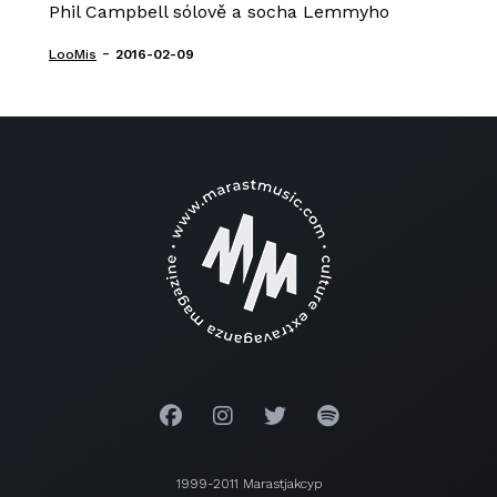
Phil Campbell sólově a socha Lemmyho
-
LooMis
2016-02-09
1999-2011 Marastjakcyp