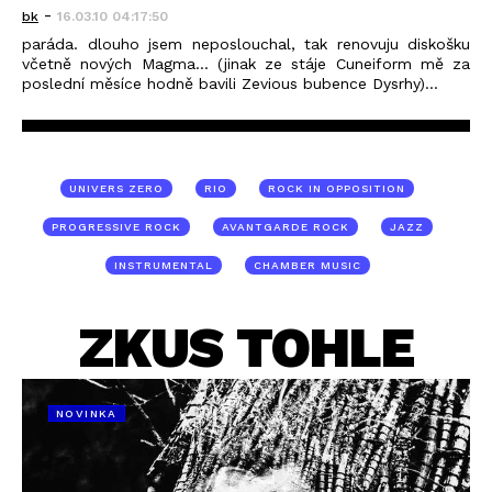
-
bk
16.03.10 04:17:50
paráda. dlouho jsem neposlouchal, tak renovuju diskošku
včetně nových Magma... (jinak ze stáje Cuneiform mě za
poslední měsíce hodně bavili Zevious bubence Dysrhy)...
UNIVERS ZERO
RIO
ROCK IN OPPOSITION
PROGRESSIVE ROCK
AVANTGARDE ROCK
JAZZ
INSTRUMENTAL
CHAMBER MUSIC
ZKUS TOHLE
NOVINKA