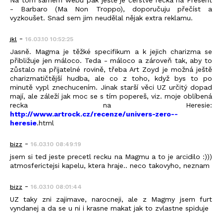
- Barbaro (Ma Non Troppo), doporučuju přečíst a
vyzkoušet. Snad sem jim neudělal nějak extra reklamu.
-
jkl
16.03.10 10:52:25
Jasně. Magma je těžké specifikum a k jejich charizma se
přibližuje jen máloco. Teda - máloco a zároveň tak, aby to
zůstalo na přijatelné rovině, třeba Art Zoyd je možná ještě
charizmatičtější hudba, ale co z toho, když bys to po
minutě vypl znechucením. Jinak starší věci UZ určitý dopad
mají, ale záleží jak moc se s tím popereš, viz. moje oblíbená
recka na Heresie:
http://www.artrock.cz/recenze/univers-zero--
heresie
.html
-
bizz
16.03.10 08:49:19
jsem si ted jeste precetl recku na Magmu a to je arcidilo :)))
atmosferictejsi kapelu, ktera hraje.. neco takovyho, neznam
-
bizz
16.03.10 08:01:44
UZ taky zni zajimave, narocneji, ale z Magmy jsem furt
vyndanej a da se u ni i krasne makat jak to zvlastne spiduje