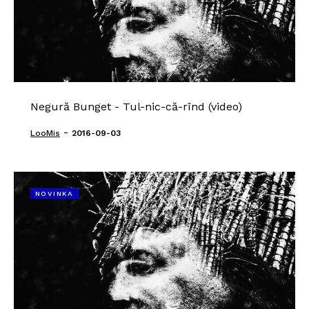
Negură Bunget - Tul-nic-că-rînd (video)
-
LooMis
2016-09-03
NOVINKA