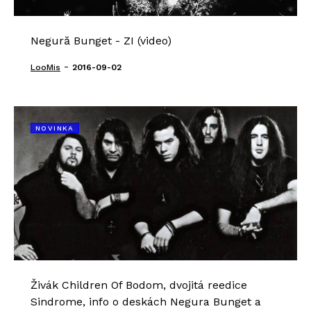
Negură Bunget - ZI (video)
-
LooMis
2016-09-02
NOVINKA
Živák Children Of Bodom, dvojitá reedice
Sindrome, info o deskách Negura Bunget a