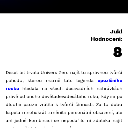
Jukl
Hodnocení:
8
Deset let trvalo Univers Zero najít tu správnou tvůrčí
pohodu, kterou marně tato legenda
opozičního
rocku
hledala na všech dosavadních nahrávkách
právě od onoho devětadevadesátého roku, kdy se po
dlouhé pauze vrátila k tvůrčí činnosti. Za tu dobu
kapela mnohokrát změnila personální obsazení, ale
ani jedné kombinaci se nepodařilo ni zdaleka najít