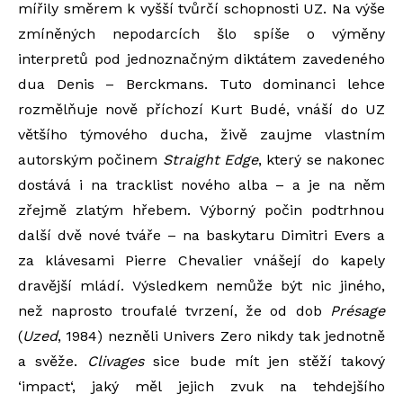
mířily směrem k vyšší tvůrčí schopnosti UZ. Na výše
zmíněných nepodarcích šlo spíše o výměny
interpretů pod jednoznačným diktátem zavedeného
dua Denis – Berckmans. Tuto dominanci lehce
rozmělňuje nově příchozí Kurt Budé, vnáší do UZ
většího týmového ducha, živě zaujme vlastním
autorským počinem
Straight Edge
, který se nakonec
dostává i na tracklist nového alba – a je na něm
zřejmě zlatým hřebem. Výborný počin podtrhnou
další dvě nové tváře – na baskytaru Dimitri Evers a
za klávesami Pierre Chevalier vnášejí do kapely
dravější mládí. Výsledkem nemůže být nic jiného,
než naprosto troufalé tvrzení, že od dob
Présage
(
Uzed
, 1984) nezněli Univers Zero nikdy tak jednotně
a svěže.
Clivages
sice bude mít jen stěží takový
‘impact‘, jaký měl jejich zvuk na tehdejšího