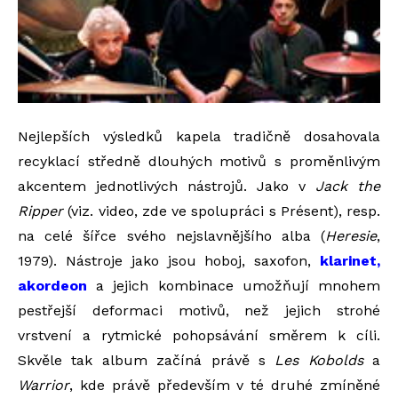
Nejlepších výsledků kapela tradičně dosahovala
recyklací středně dlouhých motivů s proměnlivým
akcentem jednotlivých nástrojů. Jako v
Jack the
Ripper
(viz. video, zde ve spolupráci s Présent), resp.
na celé šířce svého nejslavnějšího alba (
Heresie
,
1979). Nástroje jako jsou hoboj, saxofon,
klarinet,
akordeon
a jejich kombinace umožňují mnohem
pestřejší deformaci motivů, než jejich strohé
vrstvení a rytmické pohopsávání směrem k cíli.
Skvěle tak album začíná právě s
Les Kobolds
a
Warrior
, kde právě především v té druhé zmíněné