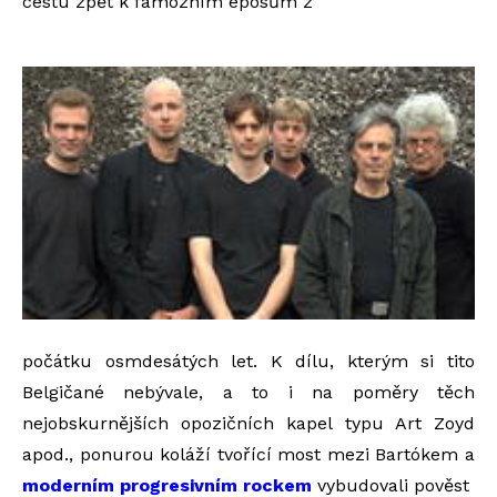
cestu zpět k famózním eposům z
počátku osmdesátých let. K dílu, kterým si tito
Belgičané nebývale, a to i na poměry těch
nejobskurnějších opozičních kapel typu Art Zoyd
apod., ponurou koláží tvořící most mezi Bartókem a
moderním progresivním rockem
vybudovali pověst