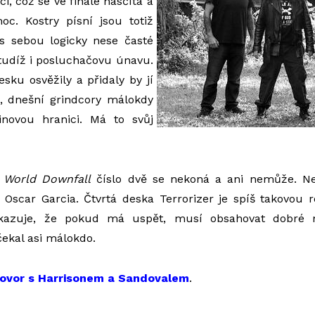
i, což se ve finále nasčítá a
oc. Kostry písní jsou totiž
s sebou logicky nese časté
 tudíž i posluchačovu únavu.
esku osvěžily a přidaly by jí
, dnešní grindcory málokdy
inovou hranici. Má to svůj
.
World Downfall
číslo dvě se nekoná a ani nemůže. Ne
 Oscar Garcia. Čtvrtá deska Terrorizer je spíš takovou 
kazuje, že pokud má uspět, musí obsahovat dobré 
ekal asi málokdo.
ovor s Harrisonem a Sandovalem
.