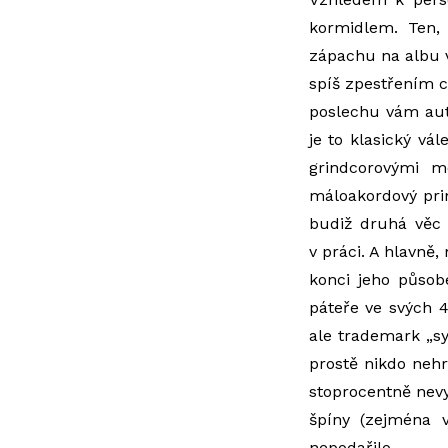
kormidlem. Ten
zápachu na albu v
spíš zpestřením c
poslechu vám aut
je to klasický vál
grindcorovými m
máloakordový prim
budiž druhá věc
v práci. A hlavně,
konci jeho půso
páteře ve svých 4
ale trademark „s
prostě nikdo nehra
stoprocentně nev
špíny (zejména 
nepodařilo.