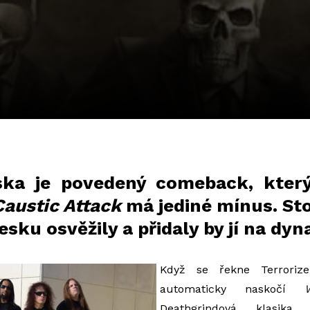
ska je povedený comeback, který
Caustic Attack
má jediné mínus. Sto
esku osvěžily a přidaly by jí na dyn
Když se řekne Terroriz
automaticky naskočí
Deathgrindová klasik