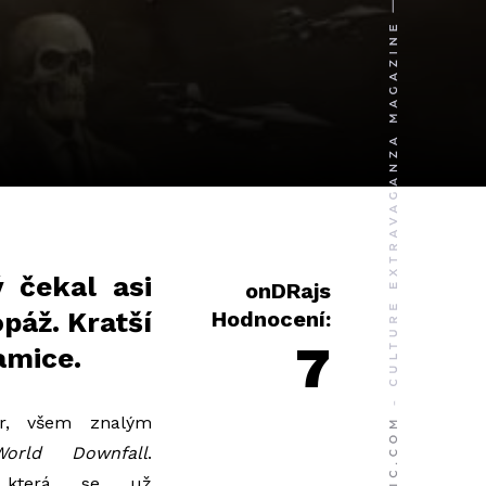
 čekal asi
onDRajs
páž. Kratší
Hodnocení:
7
amice.
er, všem znalým
World Downfall
.
a, která se už