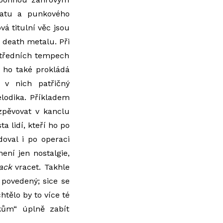
atu a punkového
á titulní věc jsou
 death metalu. Při
středních tempech
e ho také prokládá
 v nich patřičný
elodika. Příkladem
ozpěvovat v kanclu
a lidí, kteří ho po
doval i po operaci
ení jen nostalgie,
ack
vracet. Takhle
o povedený; sice se
ělo by to více té
kům“ úplně zabít