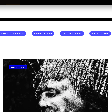
CAUSTIC ATTACK
TERRORIZER
DEATH METAL
GRINDCORE
NOVINKA