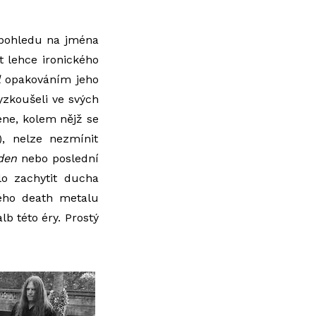
i pohledu na jména
 lehce ironického
l
opakováním jeho
yzkoušeli ve svých
ne, kolem nějž se
), nelze nezmínit
den
nebo poslední
lo zachytit ducha
kého death metalu
lb této éry. Prostý