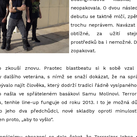
neopakovala. O dvou násled
debutu se taktně mlčí, zp
trochu neprávem. Navázat 
obtížné, za užití ste
prostředků ba i nemožné. 
zopakovat.
o zkouší znovu. Praotec blastbeatu si k sobě vzal
dy dalšího veterána, s nímž se snaží dokázat, že na spr
bývalo najít člověka, který dodrží tradici řádně vysípanéh
ho našla ve spřáteleném basákovi Samu Molinovi. Terror
vu, tenhle line-up funguje od roku 2013. I to je možná 
 jeho dva předchůdci, nové skladby oproti minulosti
 proto, „aby to vyšlo“.
onálnímu obsazení se dalo čekat, že Terrorizer lehce