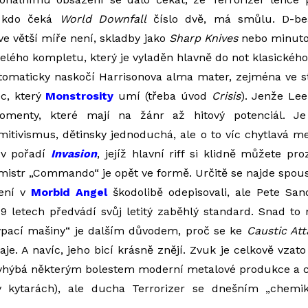
, kdo čeká
World Downfall
číslo dvě, má smůlu. D-be
e větší míře není, skladby jako
Sharp Knives
nebo minutov
elého kompletu, který je vyladěn hlavně do not klasického
omaticky naskočí Harrisonova alma mater, zejména ve 
ec, který
Monstrosity
umí (třeba úvod
Crisis
). Jenže Le
omenty, které mají na žánr až hitový potenciál. Je
itivismus, dětinsky jednoduchá, ale o to víc chytlavá m
 v pořadí
Invasion
, jejíž hlavní riff si klidně můžete pr
 mistr „Commando“ je opět ve formě. Určitě se najde spoust
bení v
Morbid Angel
škodolibě odepisovali, ale Pete San
9 letech předvádí svůj letitý zaběhlý standard. Snad to n
ypací mašiny“ je dalším důvodem, proč se ke
Caustic Att
je. A navíc, jeho bicí krásně znějí. Zvuk je celkově vzat
yhýbá některým bolestem moderní metalové produkce a cht
v kytarách), ale ducha Terrorizer se dnešním „chemi