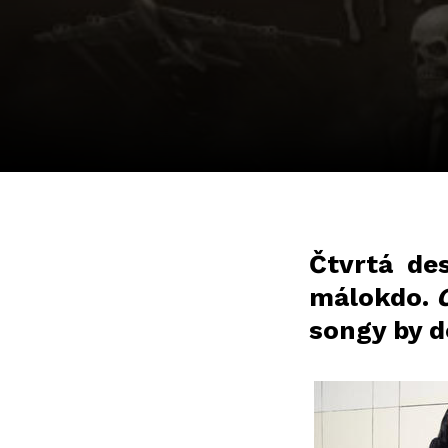
Čtvrtá de
málokdo.
songy by d