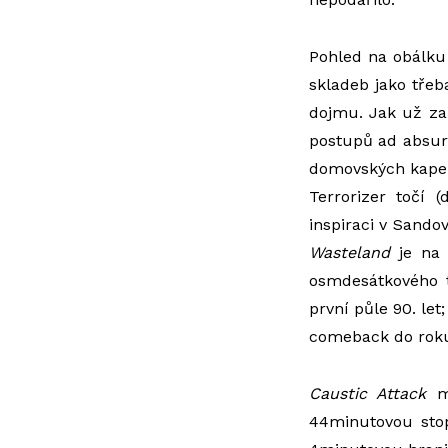
Pohled na obálku 
skladeb jako tře
dojmu. Jak už za
postupů ad absurd
domovských kape
Terrorizer točí 
inspiraci v Sand
Wasteland
je na 
osmdesátkového 
první půle 90. let
comeback do roku
Caustic Attack
má
44minutovou stop