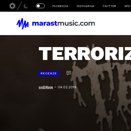
FACEBOOK
INSTAGRAM
TWITTER
SPO
TERRORIZ
RECENZE
-
onDRajs
04.02.2019