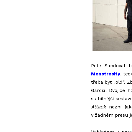
Pete Sandoval t
Monstrosity
, te
třeba být „old“. Z
Garcia. Dvojice 
stabilnější sesta
Attack
nezní jako
v žádném presu jen
Vzhledem k pers