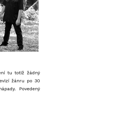
ní tu totiž žádný
revizí žánru po 30
nápady. Povedený