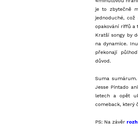
4minutovou hranic
je to zbytečně m
jednoduché, což 
opakování riffů a
Kratší songy by d
na dynamice. Inu
překonají půlhod
důvod.
Suma sumárum
Jesse Pintado ani
letech a opět u
comeback, který č
PS: Na závěr
rozh