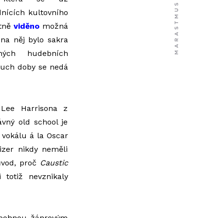
nících kultovního
ětně
viděno
možná
na něj bylo sakra
jných hudebních
Duch doby se nedá
 Lee Harrisona z
ávný old school je
o vokálu á la Oscar
izer nikdy neměli
důvod, proč
Caustic
 totiž nevznikaly
 pohnou žánrovým