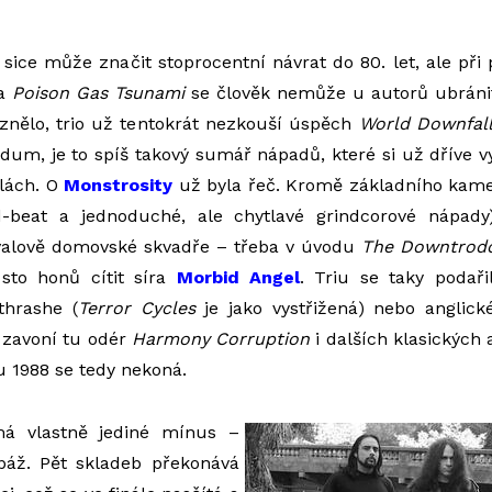
sice může značit stoprocentní návrat do 80. let, ale př
ba
Poison Gas Tsunami
se člověk nemůže u autorů ubránit
znělo, trio už tentokrát nezkouší úspěch
World Downfal
um, je to spíš takový sumář nápadů, které si už dříve v
lách. O
Monstrosity
už byla řeč. Kromě základního kame
(d-beat a jednoduché, ale chytlavé grindcorové nápady
ovalově domovské skvadře – třeba v úvodu
The Downtrod
sto honů cítit síra
Morbid Angel
. Triu se taky podaři
thrashe (
Terror Cycles
je jako vystřižená) nebo anglic
; zavoní tu odér
Harmony Corruption
i dalších klasických a
 1988 se tedy nekoná.
 vlastně jediné mínus –
áž. Pět skladeb překonává