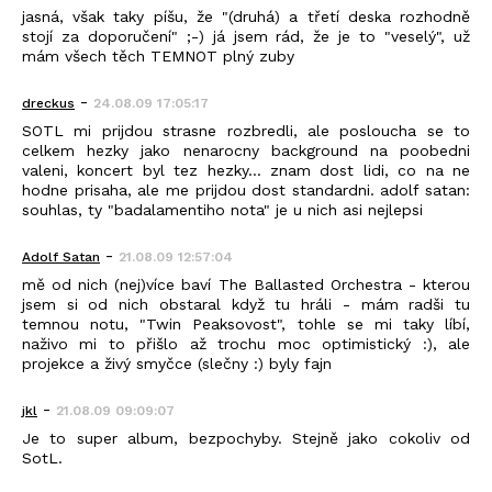
jasná, však taky píšu, že "(druhá) a třetí deska rozhodně
stojí za doporučení" ;-) já jsem rád, že je to "veselý", už
mám všech těch TEMNOT plný zuby
-
dreckus
24.08.09 17:05:17
SOTL mi prijdou strasne rozbredli, ale posloucha se to
celkem hezky jako nenarocny background na poobedni
valeni, koncert byl tez hezky... znam dost lidi, co na ne
hodne prisaha, ale me prijdou dost standardni. adolf satan:
souhlas, ty "badalamentiho nota" je u nich asi nejlepsi
-
Adolf Satan
21.08.09 12:57:04
mě od nich (nej)více baví The Ballasted Orchestra - kterou
jsem si od nich obstaral když tu hráli - mám radši tu
temnou notu, "Twin Peaksovost", tohle se mi taky líbí,
naživo mi to přišlo až trochu moc optimistický :), ale
projekce a živý smyčce (slečny :) byly fajn
-
jkl
21.08.09 09:09:07
Je to super album, bezpochyby. Stejně jako cokoliv od
SotL.