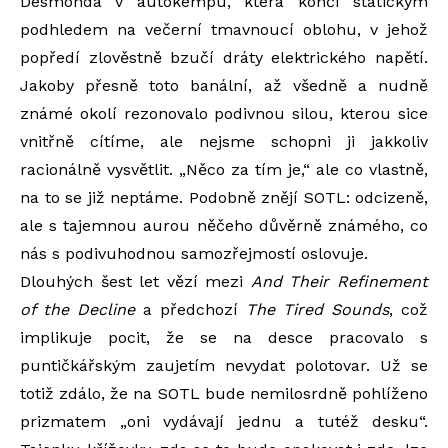
Desmonda v autokempu, která končí statickým
podhledem na večerní tmavnoucí oblohu, v jehož
popředí zlověstně bzučí dráty elektrického napětí.
Jakoby přesně toto banální, až všedně a nudně
známé okolí rezonovalo podivnou silou, kterou sice
vnitřně cítíme, ale nejsme schopni ji jakkoliv
racionálně vysvětlit. „Něco za tím je,“ ale co vlastně,
na to se již neptáme. Podobně znějí SOTL: odcizeně,
ale s tajemnou aurou něčeho důvěrně známého, co
nás s podivuhodnou samozřejmostí oslovuje.
Dlouhých šest let vězí mezi
And Their Refinement
of the Decline
a předchozí
The Tired Sounds
, což
implikuje pocit, že se na desce pracovalo s
puntičkářským zaujetím nevydat polotovar. Už se
totiž zdálo, že na SOTL bude nemilosrdně pohlíženo
prizmatem „oni vydávají jednu a tutéž desku“.