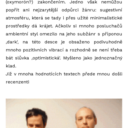
(oxymorón?) zakončením. Jedno však nemůžou
popřít ani nejzarytější odpůrci žánru: sugestivní
atmosféru, která se tady i přes užité minimalistické
prostředky dá krájet. Ačkoliv si mnoho posluchačů
ambientní styl omezilo na jeho subžánr s příponou
‚dark‘, na této desce je obsaženo podivuhodně
mnoho pozitivních vibrací a rozhodně se není třeba
bát slůvka ‚optimistická‘. Myšleno jako jednoznačný
klad.
Již v mnoha hodnotících textech přede mnou došli
recenzenti