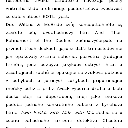
rostoucího zvuku paradoxně navozuje pocity
vnitřního klidu a eliminuje posluchačovu zvědavost
se dále v albech SOTL rýpat.
Duo Wiltzie & McBride svůj konceptLehněte si,
zavřete oči, dvouhodinový film And Their
Refinement of the Decline začíná.vyčerpalo na
prvních třech deskách, jejichž další tři následovníci
jen opakovaly známé schéma: pozvolna gradující
hřmění, jenž pozbývá jakýkoliv ostrých hran a
zasahujících ruchů či opakující se zvuková pulzace
v pohybech a jemných záhybech připomínající
mořský odliv a příliv. Avšak výborná druhá a třetí
deska stojí za doporučení; znějí jako zvuková
podoba jednoho konkrétního záběru z Lynchova
filmu
Twin Peaks: Fire Walk with Me
. Jedná se o
scénu záhadného zmizení detektiva Chestera