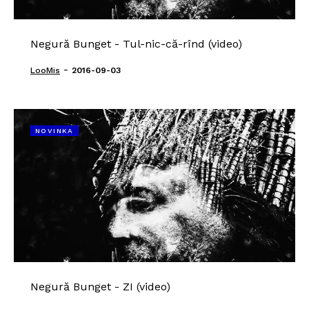
Negură Bunget - Tul-nic-că-rînd (video)
-
LooMis
2016-09-03
NOVINKA
Negură Bunget - ZI (video)