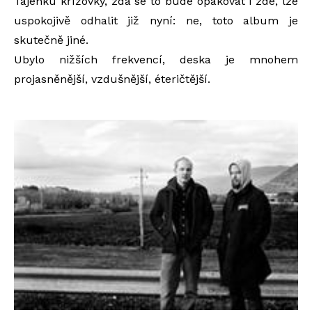
Tajenku křížovky, zda se to bude opakovat i zde, lze
uspokojivě odhalit již nyní: ne, toto album je
skutečně jiné.
Ubylo nižších frekvencí, deska je mnohem
projasněnější, vzdušnější, éteričtější.