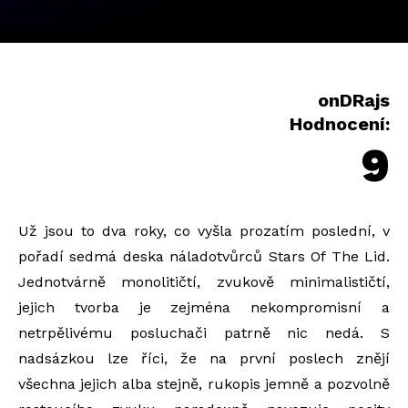
onDRajs
Hodnocení:
9
Už jsou to dva roky, co vyšla prozatím poslední, v
pořadí sedmá deska náladotvůrců Stars Of The Lid.
Jednotvárně monolitičtí, zvukově minimalističtí,
jejich tvorba je zejména nekompromisní a
netrpělivému posluchači patrně nic nedá. S
nadsázkou lze říci, že na první poslech znějí
všechna jejich alba stejně, rukopis jemně a pozvolně