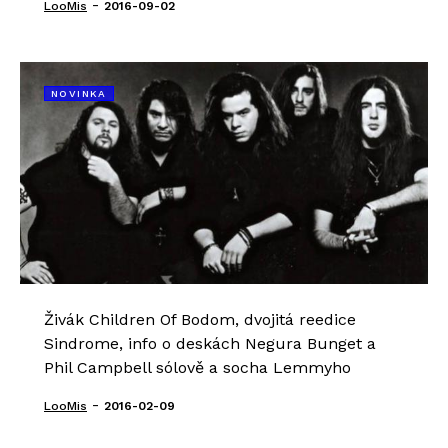
-
LooMis
2016-09-02
NOVINKA
Živák Children Of Bodom, dvojitá reedice
Sindrome, info o deskách Negura Bunget a
Phil Campbell sólově a socha Lemmyho
-
LooMis
2016-02-09