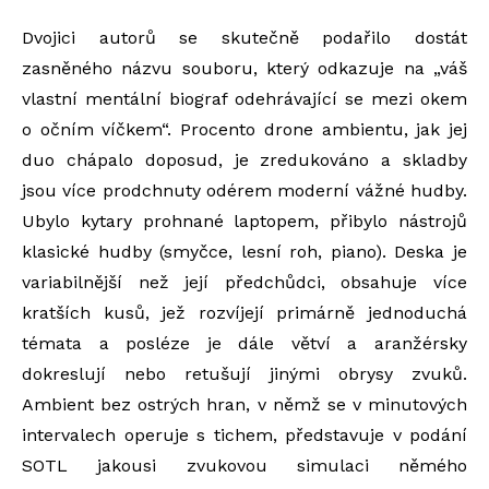
Dvojici autorů se skutečně podařilo dostát
zasněného názvu souboru, který odkazuje na „váš
vlastní mentální biograf odehrávající se mezi okem
o očním víčkem“. Procento drone ambientu, jak jej
duo chápalo doposud, je zredukováno a skladby
jsou více prodchnuty odérem moderní vážné hudby.
Ubylo kytary prohnané laptopem, přibylo nástrojů
klasické hudby (smyčce, lesní roh, piano). Deska je
variabilnější než její předchůdci, obsahuje více
kratších kusů, jež rozvíjejí primárně jednoduchá
témata a posléze je dále větví a aranžérsky
dokreslují nebo retušují jinými obrysy zvuků.
Ambient bez ostrých hran, v němž se v minutových
intervalech operuje s tichem, představuje v podání
SOTL jakousi zvukovou simulaci němého