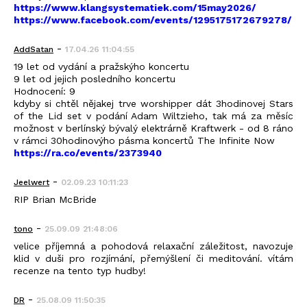
https://www.klangsystematiek.com/15may2026/
https://www.facebook.com/events/1295175172679278/
-
AddSatan
17.04.26 11:04:55
19 let od vydání a pražskýho koncertu
9 let od jejich posledního koncertu
Hodnocení: 9
kdyby si chtěl nějakej trve worshipper dát 3hodinovej Stars
of the Lid set v podání Adam Wiltzieho, tak má za měsíc
možnost v berlínský bývalý elektrárně Kraftwerk - od 8 ráno
v rámci 30hodinovýho pásma koncertů The Infinite Now
https://ra.co/events/2373940
-
Jeelwert
02.09.23 10:11:23
RIP Brian McBride
-
tono
25.09.09 21:48:06
velice příjemná a pohodová relaxační záležitost, navozuje
klid v duši pro rozjímání, přemýšlení či meditování. vítám
recenze na tento typ hudby!
-
DR
25.08.09 11:50:35