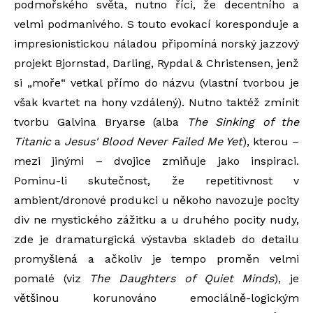
podmořského světa, nutno říci, že decentního a
velmi podmanivého. S touto evokací koresponduje a
impresionistickou náladou připomíná norský jazzový
projekt Bjornstad, Darling, Rypdal & Christensen, jenž
si „moře“ vetkal přímo do názvu (vlastní tvorbou je
však kvartet na hony vzdálený). Nutno taktéž zmínit
tvorbu Galvina Bryarse (alba
The Sinking of the
Titanic
a
Jesus' Blood Never Failed Me Yet
), kterou –
mezi jinými – dvojice zmiňuje jako inspiraci.
Pominu-li skutečnost, že repetitivnost v
ambient/dronové produkci u někoho navozuje pocity
div ne mystického zážitku a u druhého pocity nudy,
zde je dramaturgická výstavba skladeb do detailu
promyšlená a ačkoliv je tempo proměn velmi
pomalé (viz
The Daughters of Quiet Minds
), je
většinou korunováno emociálně-logickým