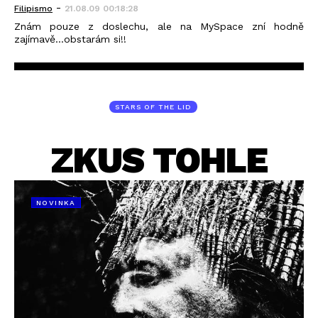
-
Filipismo
21.08.09 00:18:28
Znám pouze z doslechu, ale na MySpace zní hodně
zajímavě...obstarám si!!
STARS OF THE LID
ZKUS TOHLE
NOVINKA