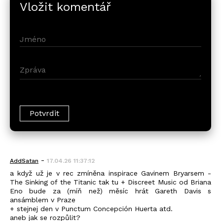
Vložit komentář
-
AddSatan
17.04.26 11:37:12
a když už je v rec zmíněna inspirace Gavinem Bryarsem -
The Sinking of the Titanic tak tu + Discreet Music od Briana
Eno bude za (míň než) měsíc hrát Gareth Davis s
ansámblem v Praze
+ stejnej den v Punctum Concepción Huerta atd.
aneb jak se rozpůlit?