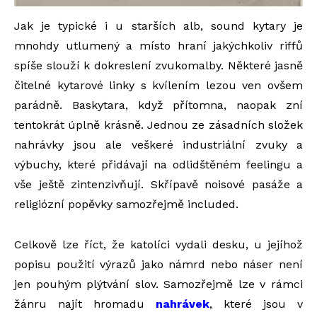
Jak je typické i u starších alb, sound kytary je
mnohdy utlumený a místo hraní jakýchkoliv riffů
spíše slouží k dokreslení zvukomalby. Některé jasně
čitelné kytarové linky s kvílením lezou ven ovšem
parádně. Baskytara, když přítomna, naopak zní
tentokrát úplně krásně. Jednou ze zásadních složek
nahrávky jsou ale veškeré industriální zvuky a
výbuchy, které přidávají na odlidštěném feelingu a
vše ještě zintenzivňují. Skřípavě noisové pasáže a
religiózní popěvky samozřejmě included.
Celkově lze říct, že katolíci vydali desku, u jejíhož
popisu použití výrazů jako námrd nebo náser není
jen pouhým plýtvání slov. Samozřejmě lze v rámci
žánru najít hromadu
nahrávek
, které jsou v