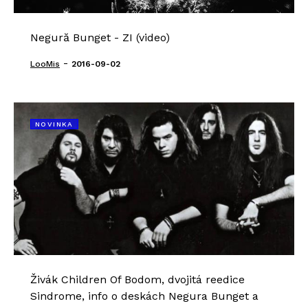
Negură Bunget - ZI (video)
-
LooMis
2016-09-02
NOVINKA
Živák Children Of Bodom, dvojitá reedice
Sindrome, info o deskách Negura Bunget a