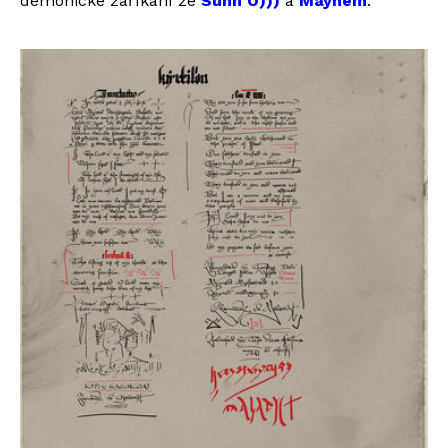
démonické zaříkání ze
Sunn O)))
a
Mayhem
.