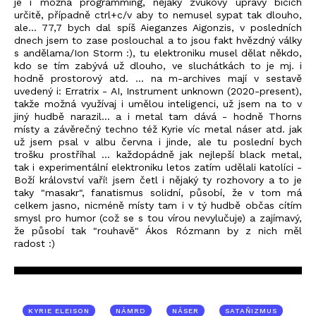
je i možná programming, nějaký zvukový úpravy bicích
určitě, případně ctrl+c/v aby to nemusel sypat tak dlouho,
ale... 77,7 bych dal spíš Aieganzes Aigonzis, v posledních
dnech jsem to zase poslouchal a to jsou fakt hvězdný války
s andělama/Ion Storm :), tu elektroniku musel dělat někdo,
kdo se tím zabývá už dlouho, ve sluchátkách to je mj. i
hodně prostorový atd. ... na m-archives mají v sestavě
uvedený i: Erratrix - AI, Instrument unknown (2020-present),
takže možná využívaj i umělou inteligenci, už jsem na to v
jiný hudbě narazil... a i metal tam dává - hodně Thorns
místy a závěrečný techno též Kyrie víc metal náser atd. jak
už jsem psal v albu června i jinde, ale tu poslední bych
trošku prostříhal ... každopádně jak nejlepší black metal,
tak i experimentální elektroniku letos zatím udělali katolíci -
Boží království vaří! jsem četl i nějaký ty rozhovory a to je
taky "masakr", fanatismus solidní, působí, že v tom má
celkem jasno, nicméně místy tam i v tý hudbě občas cítím
smysl pro humor (což se s tou vírou nevylučuje) a zajímavý,
že působí tak "rouhavě" Ákos Rózmann by z nich měl
radost :)
KYRIE ELEISON
NÁMRD
NÁSER
SATAŇIZMUS