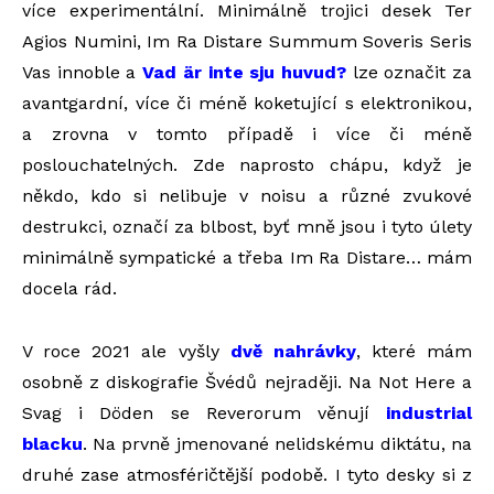
více experimentální. Minimálně trojici desek Ter
Agios Numini, Im Ra Distare Summum Soveris Seris
Vas innoble a
Vad är inte sju huvud?
lze označit za
avantgardní, více či méně koketující s elektronikou,
a zrovna v tomto případě i více či méně
poslouchatelných. Zde naprosto chápu, když je
někdo, kdo si nelibuje v noisu a různé zvukové
destrukci, označí za blbost, byť mně jsou i tyto úlety
minimálně sympatické a třeba Im Ra Distare… mám
docela rád.
V roce 2021 ale vyšly
dvě nahrávky
, které mám
osobně z diskografie Švédů nejraději. Na Not Here a
Svag i Döden se Reverorum věnují
industrial
blacku
. Na prvně jmenované nelidskému diktátu, na
druhé zase atmosféričtější podobě. I tyto desky si z