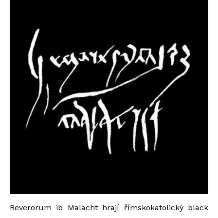
Reverorum ib Malacht hrají římskokatolický black