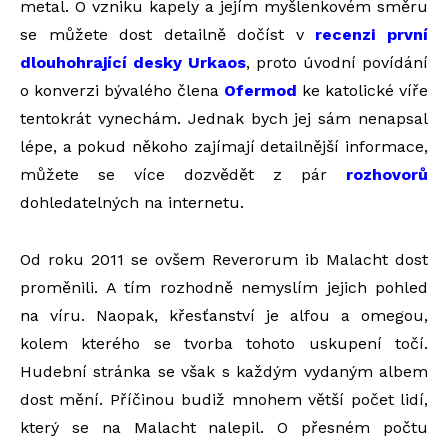
metal. O vzniku kapely a jejím myšlenkovém směru
se můžete dost detailně dočíst v
recenzi první
dlouhohrající desky Urkaos
, proto úvodní povídání
o konverzi bývalého člena
Ofermod
ke katolické víře
tentokrát vynechám. Jednak bych jej sám nenapsal
lépe, a pokud někoho zajímají detailnější informace,
můžete se více dozvědět z pár
rozhovorů
dohledatelných na internetu.
Od roku 2011 se ovšem Reverorum ib Malacht dost
proměnili. A tím rozhodně nemyslím jejich pohled
na víru. Naopak, křesťanství je alfou a omegou,
kolem kterého se tvorba tohoto uskupení točí.
Hudební stránka se však s každým vydaným albem
dost mění. Příčinou budiž mnohem větší počet lidí,
který se na Malacht nalepil. O přesném počtu