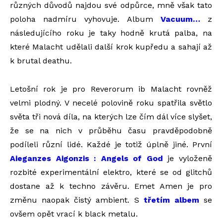
různých důvodů najdou své odpůrce, mně však tato
poloha nadmíru vyhovuje. Album
Vacuum…
z
následujícího roku je taky hodně krutá palba, na
které Malacht udělali další krok kupředu a sahají až
k brutal deathu.
Letošní rok je pro Reverorum ib Malacht rovněž
velmi plodný. V necelé polovině roku spatřila světlo
světa tři nová díla, na kterých lze čím dál více slyšet,
že se na nich v průběhu času pravděpodobně
podíleli různí lidé. Každé je totiž úplně jiné. První
Aieganzes Aigonzis : Angels of God
je vyloženě
rozbité experimentální elektro, které se od glitchů
dostane až k techno závěru. Emet Amen je pro
změnu naopak čistý ambient. S
třetím albem
se
ovšem opět vrací k black metalu.