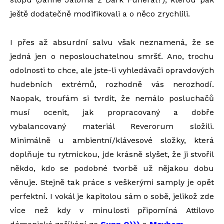
ještě dodatečně modifikovali a o něco zrychlili.
I přes až absurdní salvu však neznamená, že se
jedná jen o neposlouchatelnou smršť. Ano, trochu
odolnosti to chce, ale jste-li vyhledávači opravdových
hudebních extrémů, rozhodně vás nerozhodí.
Naopak, troufám si tvrdit, že nemálo posluchačů
musí ocenit, jak propracovaný a dobře
vybalancovaný materiál Reverorum složili.
Minimálně u ambientní/klávesové složky, která
doplňuje tu rytmickou, jde krásně slyšet, že ji stvořil
někdo, kdo se podobné tvorbě už nějakou dobu
věnuje. Stejně tak práce s veškerými samply je opět
perfektní. I vokál je kapitolou sám o sobě, jelikož zde
více než kdy v minulosti připomíná Attilovo