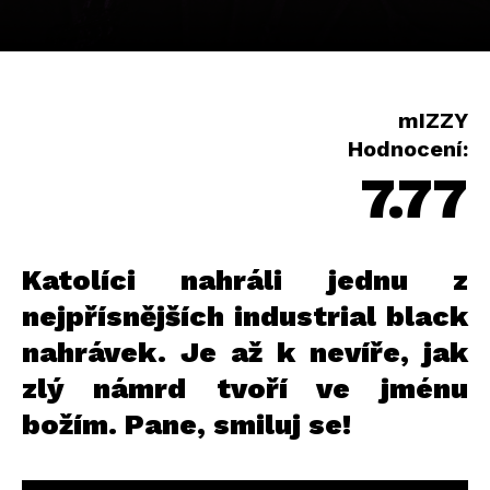
mIZZY
Hodnocení:
7.77
Katolíci nahráli jednu z
nejpřísnějších industrial black
nahrávek. Je až k nevíře, jak
zlý námrd tvoří ve jménu
božím. Pane, smiluj se!