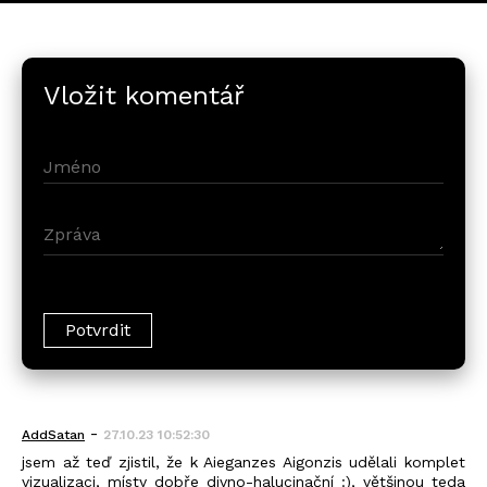
Vložit komentář
-
AddSatan
27.10.23 10:52:30
jsem až teď zjistil, že k Aieganzes Aigonzis udělali komplet
vizualizaci, místy dobře divno-halucinační :), většinou teda