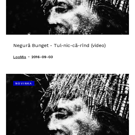
Negură Bunget - Tul-nic-că-rînd (video)
-
LooMis
2016-09-03
NOVINKA