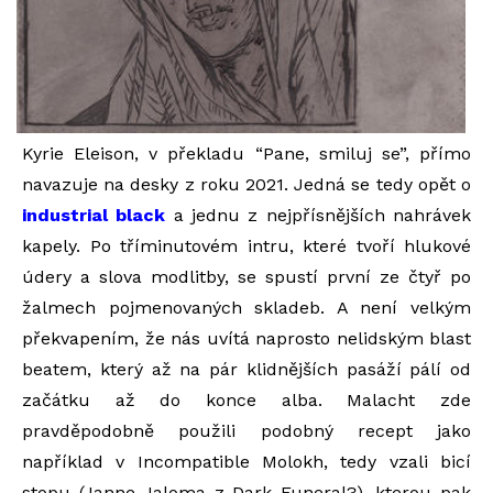
Kyrie Eleison, v překladu “Pane, smiluj se”, přímo
navazuje na desky z roku 2021. Jedná se tedy opět o
industrial black
a jednu z nejpřísnějších nahrávek
kapely. Po tříminutovém intru, které tvoří hlukové
údery a slova modlitby, se spustí první ze čtyř po
žalmech pojmenovaných skladeb. A není velkým
překvapením, že nás uvítá naprosto nelidským blast
beatem, který až na pár klidnějších pasáží pálí od
začátku až do konce alba. Malacht zde
pravděpodobně použili podobný recept jako
například v Incompatible Molokh, tedy vzali bicí
stopu (Janne Jaloma z Dark Funeral?), kterou pak