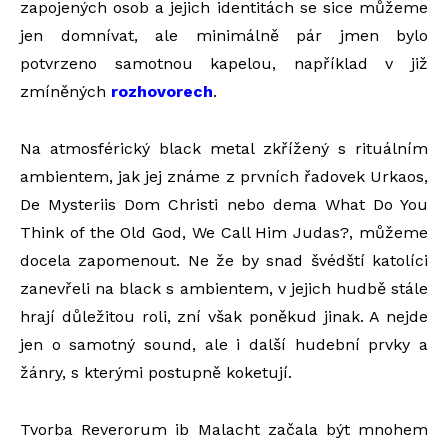
zapojených osob a jejich identitách se sice můžeme
jen domnívat, ale minimálně pár jmen bylo
potvrzeno samotnou kapelou, například v již
zmíněných
rozhovorech
.
Na atmosférický black metal zkřížený s rituálním
ambientem, jak jej známe z prvních řadovek Urkaos,
De Mysteriis Dom Christi nebo dema What Do You
Think of the Old God, We Call Him Judas?, můžeme
docela zapomenout. Ne že by snad švédští katolíci
zanevřeli na black s ambientem, v jejich hudbě stále
hrají důležitou roli, zní však poněkud jinak. A nejde
jen o samotný sound, ale i další hudební prvky a
žánry, s kterými postupně koketují.
Tvorba Reverorum ib Malacht začala být mnohem