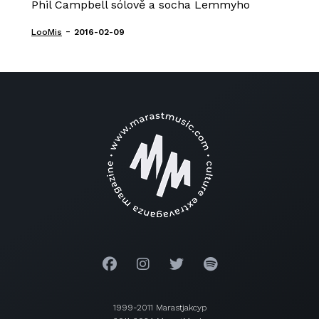
Phil Campbell sólově a socha Lemmyho
-
LooMis
2016-02-09
1999-2011 Marastjakcyp