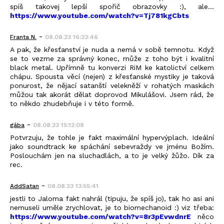
spíš takovej lepší spořič obrazovky :), ale...
https://www.youtube.com/watch?v=Tj781kgCbts
-
Franta N.
08.08.23 16:23:46
A pak, že křesťanství je nuda a nemá v sobě temnotu. Když
se to vezme za správný konec, může z toho být i kvalitní
black metal. Upřímně tu konverzi RiM ke katolictví celkem
chápu. Spousta věcí (nejen) z křesťanské mystiky je taková
ponurost, že nějací satanští velekněží v rohatých maskách
můžou tak akorát dělat doprovod Mikulášovi. Jsem rád, že
to někdo zhudebňuje i v této formě.
-
gába
08.08.23 15:12:08
Potvrzuju, že tohle je fakt maximální hypervýplach. Ideální
jako soundtrack ke spáchání sebevraždy ve jménu Božím.
Poslouchám jen na sluchadlách, a to je velký žůžo. Dík za
rec.
-
AddSatan
08.08.23 13:55:41
jestli to Jaloma fakt nahrál (tipuju, že spíš jo), tak ho asi ani
nemuseli uměle zrychlovat, je to biomechanoid :) viz třeba:
https://www.youtube.com/watch?v=8r3pEvwdnrE
něco