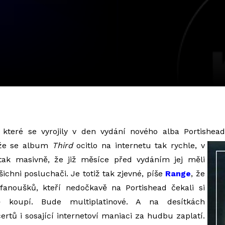
 které se vyrojily v den vydání nového alba Portishea
, že se album
Third
ocitlo na internetu tak
rychle, v
 tak masivně, že již měsíce před vydáním jej měli
šichni posluchači. Je totiž tak zjevné, píše
Range
, že
 fanoušků, kteří nedočkavě na Portishead čekali si
 koupí. Bude multiplatinové. A na desítkách
rtů i sosající internetoví maniaci za hudbu zaplatí.