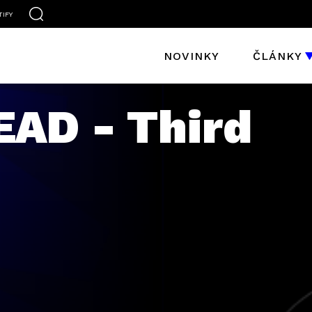
TIFY
NOVINKY
ČLÁNKY
AD - Third