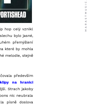
ip hop celý vznikl
slechu bylo jasné,
ouhém přemýšlení
 na které by mohla
é melodie, stejně
ačovala především
klipy na hranici
jší. Strach jakoby
bons nic neubrala
la písně doslova