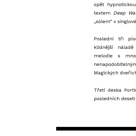
opět hypnotick
textem
Deep Wa
„sólem“ v singlo
Poslední tři pí
klidnější nálad
melodie s mnoh
nenapodobitelným
Magických dveřích 
Třetí deska Port
posledních deseti l