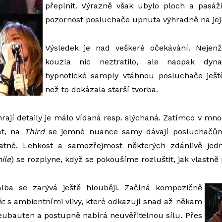
přeplnit. Výrazně však ubylo ploch a pasáží
pozornost posluchače upnuta výhradně na její
Výsledek je nad veškeré očekávání. Nejen
kouzla nic neztratilo, ale naopak dynami
hypnotické samply vtáhnou posluchače ještě
než to dokázala starší tvorba.
hrají detaily je málo vídaná resp. slýchaná. Zatímco v mn
at, na
Third
se jemné nuance samy dávají posluchačům
tatné. Lehkost a samozřejmost některých zdánlivě je
ile
) se rozplyne, když se pokoušíme rozluštit, jak vlastně
lba se zarývá ještě hlouběji. Začíná kompozičně
ic
s ambientními vlivy, které odkazují snad až někam
ubauten a postupně nabírá neuvěřitelnou sílu. Přes