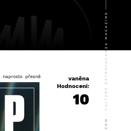
d naprosto přesně
vaněna
Hodnocení:
10