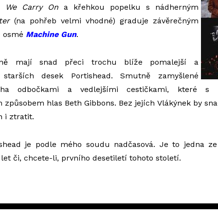
ou
We Carry On
a křehkou popelku s nádherným
ter
(na pohřeb velmi vhodné) graduje závěrečným
vé osmé
Machine Gun
.
sně mají snad přeci trochu blíže pomalejší a
ě starších desek Portishead. Smutně zamyšlené
a odbočkami a vedlejšími cestičkami, které s 
 způsobem hlas Beth Gibbons. Bez jejích Vlákýnek by sna
i ztratit.
ishead je podle mého soudu nadčasová. Je to jedna z
et či, chcete-li, prvního desetiletí tohoto století.