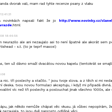
standa dvorak vali, mam rad tyhle recenze psany z vlaku
12:41:21
a novinkách napsali fakt že jo
http://www.novinky.cz/clane
vrazde
.html
.08 18:46:56
m neurazilo ale ani nezaujalo asi to není špatné ale akorát sem p
ishead - s.t. (to je teprf masox!)
, ten už dávno smaží dvacátou novou kapelu (tentokrát se smajl
3:08
nic. tři poslechy a stačilo. " jsou tvoje slova. a z těch si mi neda
itní deska. tvou novou formulaci akceptuju, i když mi připadá divná
kvalitní víc než tři poslechy a poslouchat jinak všechno 1000x, ale 
ápu, jak někdo nemůže chápat věc vkusu. já vůbec nepopírám, že t
k nezaujala. to jsou dvě naprosto odlišné věci.