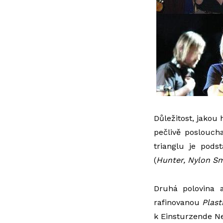
Důležitost, jakou 
pečlivě poslouch
trianglu je pods
(
Hunter, Nylon Sm
Druhá polovina a
rafinovanou
Plast
k Einsturzende Ne