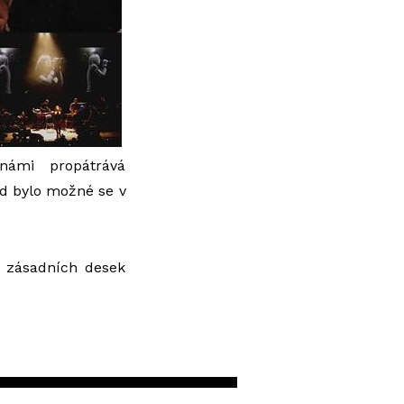
námi propátrává
d bylo možné se v
e zásadních desek