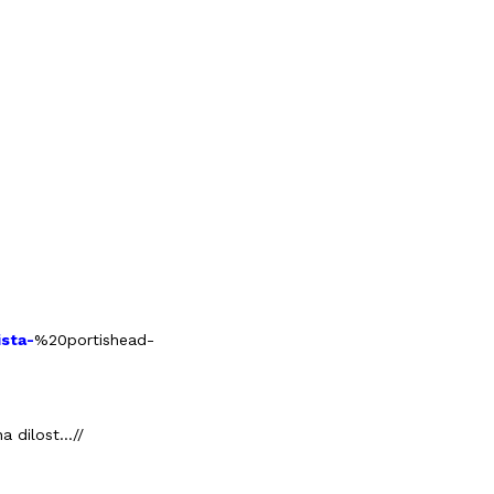
sta-
%20portishead-
 dilost...//