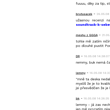
fuuuu, diky za tip, 
-
brutusacek
26.05.08 
užasnou recenzi n
soundtrack-k-sebe
-
meshu z GGGA
21.05
tohle mě zatím ničí
po dlouhé pustit Port
-
DR
16.05.08 14:38:07
remmy, buk nemá čas
-
lemmy
16.05.08 14:3
"mně ta deska nedala 
myslíš že je to kval
jsi přesvědčen že je 
-
bk
16.05.08 14:26:35
lemmy - já zas nech
jen mě prozatím nija