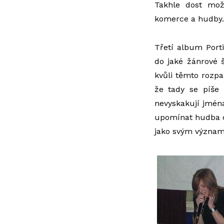
Takhle dost mož
komerce a hudby.
Třetí album Port
do jaké žánrové š
kvůli těmto rozpa
že tady se píše
nevyskakují jména
upomínat hudba o
jako svým význa