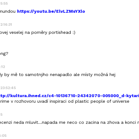
45:55
samundou
https://youtu.be/ElvLZMsYXlo
2:16:31
ovej veselej na poměry portishead :)
ong?
:12
ikdy by mě to samotnýho nenapadlo ale místy možná hej
 23:52:45
ttp://kultura.ihned.cz/c4-10136710-24342070-005000_d-kytari
ime v rozhovoru uvadí inspiraci od plastic people of universe
15
ecenzi neda mluvit...napada me neco co zacina na zhova a konci na
6:05