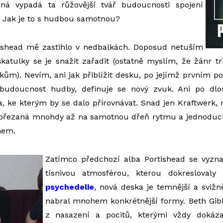
ná vypadá ta růžovější tvář budoucnosti spojení
 Jak je to s hudbou samotnou?
ishead mě zastihlo v nedbalkách. Doposud netuším
katulky se je snažit zařadit (ostatně myslím, že žánr tr
kům). Nevím, ani jak přiblížit desku, po jejímž prvním po
 budoucnost hudby, definuje se nový zvuk. Ani po dl
, ke kterým by se dalo přirovnávat. Snad jen Kraftwerk,
řezaná mnohdy až na samotnou dřeň rytmu a jednoduch
mem.
Zatímco předchozí alba Portishead se vyzn
tísnivou atmosférou, kterou dokreslovaly
psychedelie
, nová deska je temnější a svižně
nabral mnohem konkrétnější formy. Beth Gib
z nasazení a pocitů, kterými vždy dokáza