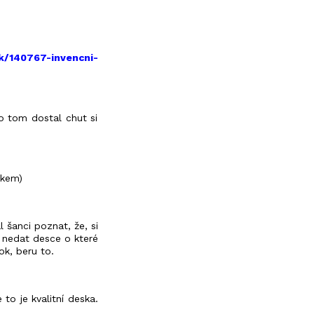
k/140767-invencni-
o tom dostal chut si
íkem)
l šanci poznat, že, si
. nedat desce o které
ok, beru to.
o je kvalitní deska.