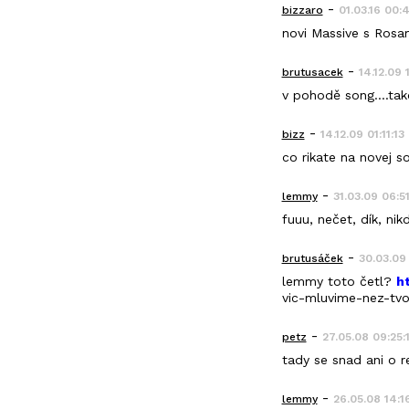
-
bizzaro
01.03.16 00:
novi Massive s Ro
-
brutusacek
14.12.09 1
v pohodě song....tak
-
bizz
14.12.09 01:11:13
co rikate na novej s
-
lemmy
31.03.09 06:51
fuuu, nečet, dík, n
-
brutusáček
30.03.09
lemmy toto četl?
h
vic-mluvime-nez-tvor
-
petz
27.05.08 09:25:
tady se snad ani o r
-
lemmy
26.05.08 14:1