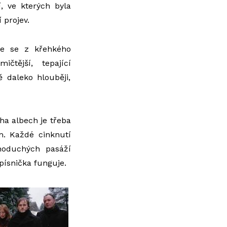
, ve kterých byla
 projev.
že se z křehkého
čtější, tepající
 daleko hlouběji,
oha albech je třeba
. Každé cinknutí
dnoduchých pasáží
 písnička funguje.